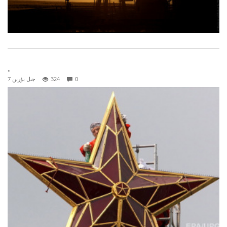
..
0
324
7 جىل بۇرىن