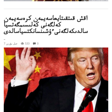
اقش قىتقىتايعاسەيمەن كرەسەيمەن
كەلگەنى كەلىسىمگەتسيا
سالدىكەلگەنىءۇشىنسانكتسياسالدى
..
0
533
7 جىل بۇرىن