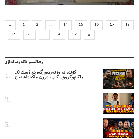
«
1
2
...
14
15
16
17
18
19
20
...
56
57
»
رەداكتسيا تاڭداۋىتاڭداۋى
10 كۇندە نە وزنەردىوزگەردى؟سك
ماڭىنپوكروۆسكاپ، درون ماڭىنداعىنە ج..