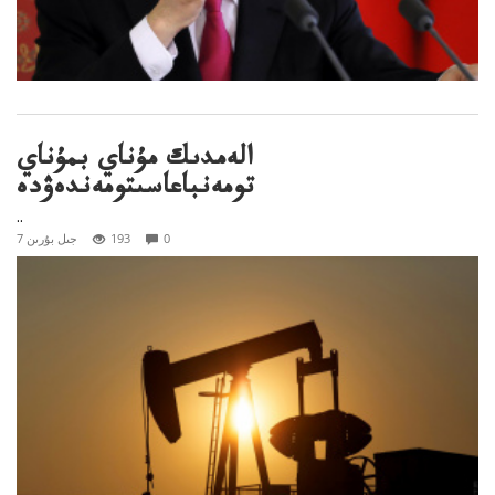
الەمدىك مۇناي بمۇناي
تومەنباعاسىتومەندەۋدە
..
0
193
7 جىل بۇرىن