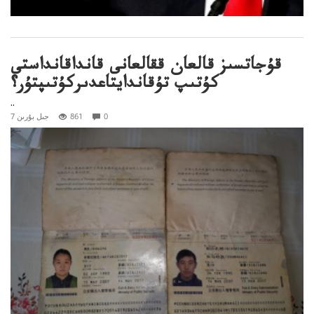
قۇجاتسىز قالعان ققالعانى قانداقانداستى
كۇتىپ تۇقاندايتاعدىركۇتىپتۇر؟
..
0
861
7 جىل بۇرىن