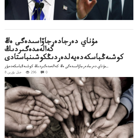
مۇناي دەرجادەرجاۆاسىدەگى ەڭ
كەالەمدەگىردىڭ
كوشىەڭباسكەدەيەلدەردىڭكوشىنباستادى
مۇناي دەرجادەرجاۆاسىدەگى ەڭ كەالەمدەگىردىڭ كوشىەڭباسكەدەيۇر...
0
296
8 جىل بۇرىن