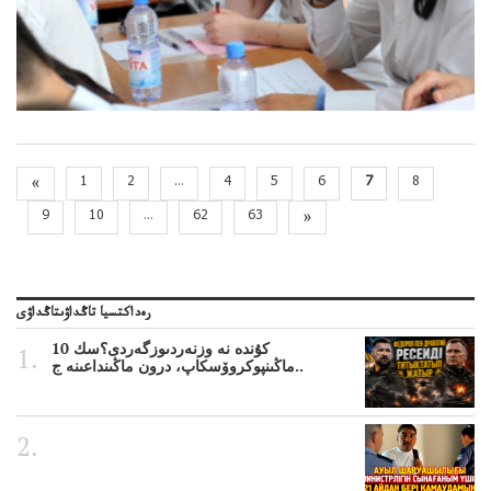
«
1
2
...
4
5
6
7
8
9
10
...
62
63
»
رەداكتسيا تاڭداۋىتاڭداۋى
10 كۇندە نە وزنەردىوزگەردى؟سك
ماڭىنپوكروۆسكاپ، درون ماڭىنداعىنە ج..