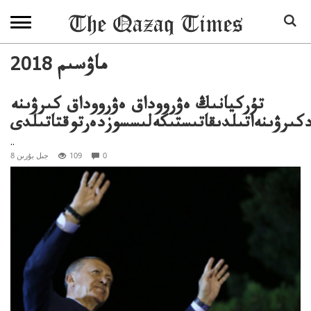
2018 ماۋسىم
تۇركيانىڭ ەۋرووداق ەۋرووداق كىرۋىنە
دكىرۋىنەاتىلدىقاتىستىكەلىسسوزدەرتوقتاتىلدى
..
0
109
8 جىل بۇرىن