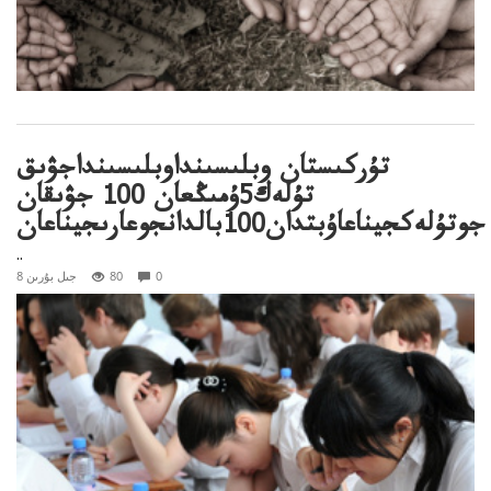
تۇركىستان وبلىسىنداوبلىسىنداجۋىق
تۇلەك5ۇمىڭعان 100 جۋىقان
جوتۇلەكجيناعاۇبتدان100بالدانجوعارىجيناعان
..
0
80
8 جىل بۇرىن