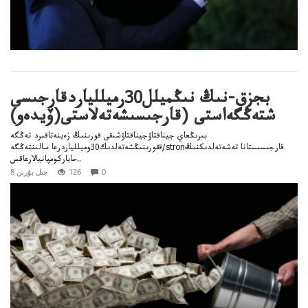
بجزق-نىڭ نىڭميلل30رميللياردقارجىسى
شتەڭگەاستى (قارجىسىشەتەلاستى(ۆيدەو)
بىرىڭعاي جيناقتاۋجيناقتاۋشىقى قورىنىڭ زەينەتاقىرد تەڭگە
ققورىنىڭشەتەلدىك30وميللياردرعا سالىنتەڭگە/stronقارجىسىستانا تەشەتەلدىكنىڭ
حاباركومپانيالارعاقس..
0
126
8 جىل بۇرىن