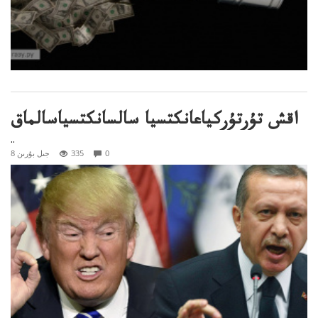
اقش تۇرتۇركياعانكتسيا سالسانكتسياسالماق
..
0
335
8 جىل بۇرىن