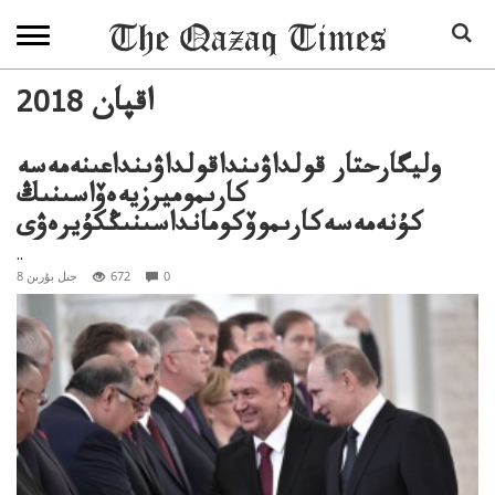
2018 اقپان
وليگارحتار قولداۋىنداقولداۋىنداعىنەمەسە
كارىموميرزيەەۆاسىنىڭ
كۇنەمەسەكارىموۆكومانداسىنىڭكۇيرەۋى
..
0
672
8 جىل بۇرىن