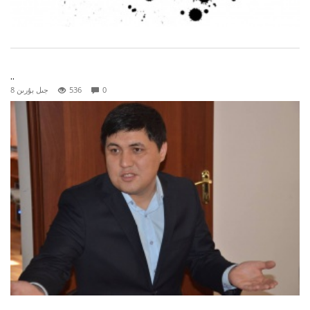
..
0
536
8 جىل بۇرىن