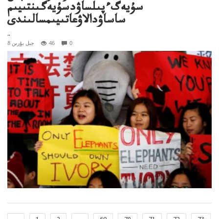
سۇيەگءپىلساۋدسۇيەگىنتىيىم
ساساۋدالاۋعاتىيىمسالىندى
..
0
46
8 جىل بۇرىن