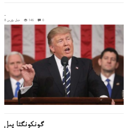
..
0
146
8 جىل بۇرىن
گونكونگتا پىل