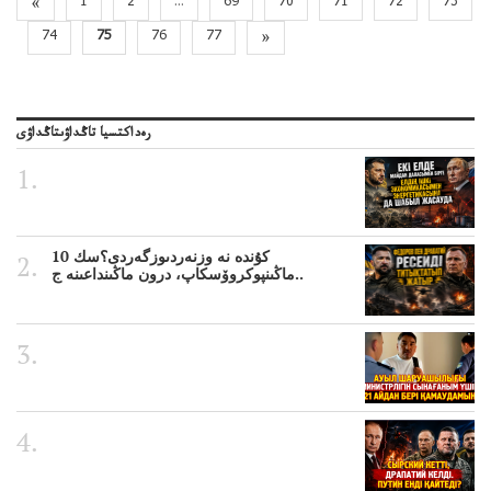
«
1
2
...
69
70
71
72
73
74
75
76
77
»
رەداكتسيا تاڭداۋىتاڭداۋى
10 كۇندە نە وزنەردىوزگەردى؟سك
ماڭىنپوكروۆسكاپ، درون ماڭىنداعىنە ج..