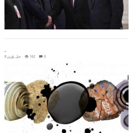
..
0
162
8 جىل بۇرىن