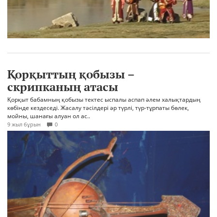
Қорқыттың қобызы –
скрипканың атасы
Қорқыт бабамның қобызы тектес ыспалы аспап әлем халықтардың
көбінде кездеседі. Жасалу тәсілдері әр түрлі, түр-тұрпаты бөлек,
мойны, шанағы алуан ол ас..
9 жыл бұрын
0