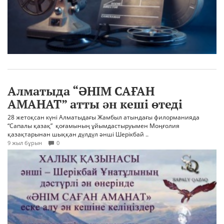
Алматыда “ӘНІМ САҒАН
АМАНАТ” атты ән кеші өтеді
28 жетоқсан күні Алматыдағы Жамбыл атындағы филорманияда
“Сапалы қазақ” қоғамының ұйымдастыруымен Моңғолия
қазақтарынан шыққан дүлдүл әнші Шерікбай ..
9 жыл бұрын
0