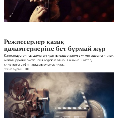
Режиссерлер қазақ
қаламгерлеріне бет бұрмай жүр
Киноиндустриясы дамыған қуатты елдер әлемге үлкен идеологиялық
ықпал, рухани экспансия жүргізіп отыр. Сонымен қатар,
кинематография арқылы экономикал..
9 жыл бұрын
0