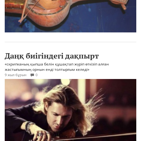
Даңқ биігіндегі дақпырт
«скрипканың қыпша белін құшақтап жүріп өткізіп алған
жастығымның орнын енді толтырғым келеді»
9 жыл бұрын
0