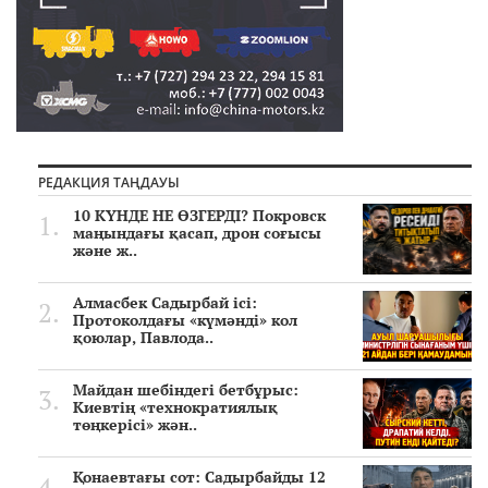
РЕДАКЦИЯ ТАҢДАУЫ
10 КҮНДЕ НЕ ӨЗГЕРДІ? Покровск
маңындағы қасап, дрон соғысы
және ж..
Алмасбек Садырбай ісі:
Протоколдағы «күмәнді» кол
қоюлар, Павлода..
Майдан шебіндегі бетбұрыс:
Киевтің «технократиялық
төңкерісі» жән..
Қонаевтағы сот: Садырбайды 12