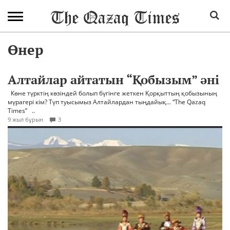
Өнер
Алтайлар айтатын “Қобызым” әні
Көне түрктің көзіндей болып бүгінге жеткен Қорқыттың қобызының
мүрагері кім? Түп туысымыз Алтайлардан тыңдайық... “The Qazaq
Times” ..
9 жыл бұрын
3