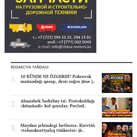
REDAKCIYA TAÑDAUI
10 KÜNDE NE ÖZGERDİ? Pokrovsk
mañındağı qasap, dron soğısı jäne j..
Almasbek Sadırbay isi: Protokoldağı
«kümändi» kol qoyular, Pavlod..
Maydan şebindegi betbwrıs: Kievtiñ
«tehnokratiyalıq töñkerisi» jä..