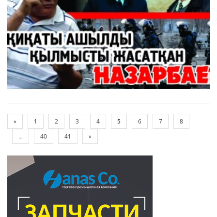
«
1
2
3
4
5
6
7
8
...
40
41
»