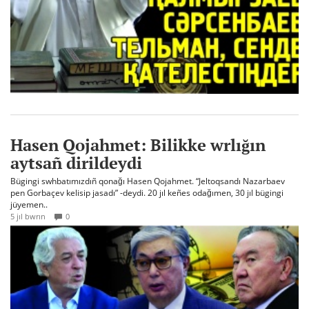
Hasen Qojahmet: Bilikke wrlığın
aytsañ dirildeydi
Bügingi swhbatımızdıñ qonağı Hasen Qojahmet. “Jeltoqsandı Nazarbaev
pen Gorbaçev kelisip jasadı” -deydi. 20 jıl keñes odağımen, 30 jıl bügingi
jüyemen..
5 jıl bwrın
0