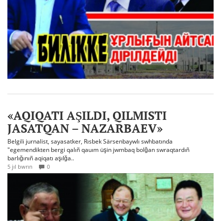
«AQIQATI AŞILDI, QILMISTI
JASATQAN – NAZARBAEV»
Belgili jurnalist, sayasatker, Rısbek Särsenbaywlı swhbatında
"egemendikten bergi qalıñ qauım üşin jwmbaq bolğan swraqtardıñ
barlığınıñ aqiqatı aşılğa..
5 jıl bwrın
0