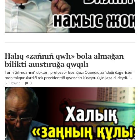
Halıq «zañnıñ qwlı» bola almağan
bilikti auıstıruğa qwqılı
Tarih ğılımdarınıñ doktorı, prefossor Esenğazı Quandıq zañdağı özgerister
men tolıqtırulardıñ tek prezidenttiñ qwzıretin küşeytu üşin jasaldı deydi. "..
5 jıl bwrın
0