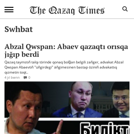
Swhbat
Abzal Qwspan: Abaev qazaqtı orısqa
jığıp berdi
Qazaq taymstıñ talqı törinde qonaq bolğan belgili zañger, advakat Abzal
Qwspan Abaevtiñ "üñgirdegi" äñgimesinen bastap öziniñ advakattıq
qızmetin toqt..
4 jıl bwrın
0