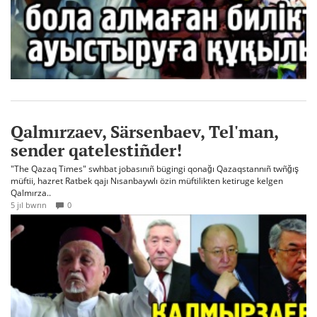
Qalmırzaev, Särsenbaev, Tel'man,
sender qatelestiñder!
"The Qazaq Times" swhbat jobasınıñ bügingi qonağı Qazaqstannıñ twñğış
müftii, hazret Ratbek qajı Nısanbaywlı özin müftilikten ketiruge kelgen
Qalmırza..
5 jıl bwrın
0