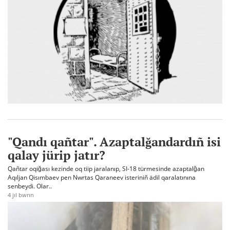
"Qandı qañtar". Azaptalğandardıñ isi
qalay jürip jatır?
Qañtar oqiğası kezinde oq tiip jaralanıp, SI-18 türmesinde azaptalğan
Aqıljan Qisımbaev pen Nwrtas Qaraneev isteriniñ ädil qaralatınına
senbeydi. Olar..
4 jıl bwrın