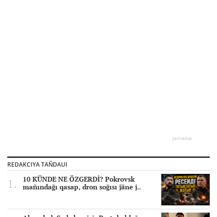
Jarnama
REDAKCIYA TAÑDAUI
10 KÜNDE NE ÖZGERDİ? Pokrovsk
mañındağı qasap, dron soğısı jäne j..