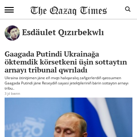
Esdäulet Qızırbekwlı
Gaagada Putindi Ukrainağa
öktemdik körsetkeni üşin sottaytın
arnayı tribunal qwrıladı
Ukraina ötinişimen jäne eñ mıqtı halıqaralıq zañgerlerdiñ qatısuımen
Gaagada Putindi jäne Reseydiñ sayasi jetekşileriniñ bärin sottaytın arnayı
tribu..
3 jıl bwrın