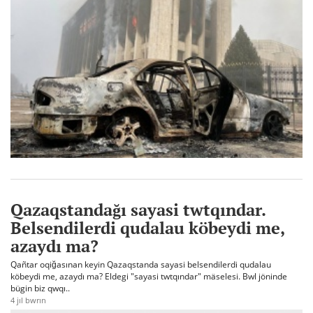
Qazaqstandağı sayasi twtqındar.
Belsendilerdi qudalau köbeydi me,
azaydı ma?
Qañtar oqiğasınan keyin Qazaqstanda sayasi belsendilerdi qudalau
köbeydi me, azaydı ma? Eldegi "sayasi twtqındar" mäselesi. Bwl jöninde
bügin biz qwqı..
4 jıl bwrın