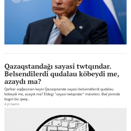
Qazaqstandağı sayasi twtqındar.
Belsendilerdi qudalau köbeydi me,
azaydı ma?
Qañtar oqiğasınan keyin Qazaqstanda sayasi belsendilerdi qudalau
köbeydi me, azaydı ma? Eldegi "sayasi twtqındar" mäselesi. Bwl jöninde
bügin biz qwqı..
4 jıl bwrın