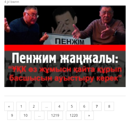
4 jıl bwrın
«
1
2
...
4
5
6
7
8
9
10
...
1219
1220
»