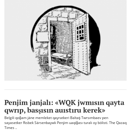
Penjim janjalı: «WQK jwmısın qayta
qwrıp, basşısın auıstıru kerek»
Belgili qoğam jäne memleket qayratkeri Baltaş Twrsımbaev pen
sayasetker Rısbek Särsenbaywlı Penjim uaqiğası turalı oy bölisti. The Qazaq
Times ..