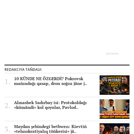
Jarnama
REDAKCIYA TAÑDAUI
10 KÜNDE NE ÖZGERDİ? Pokrovsk
mañındağı qasap, dron soğısı jäne j..
Almasbek Sadırbay isi: Protokoldağı
«kümändi» kol qoyular, Pavlod..
Maydan şebindegi betbwrıs: Kievtiñ
«tehnokratiyalıq töñkerisi» jä..