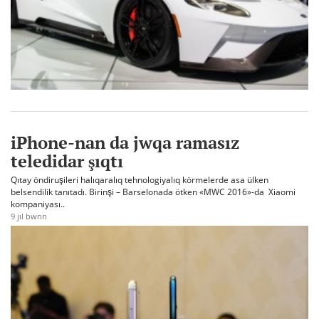
iPhone-nan da jwqa ramasız
teledidar şıqtı
Qıtay öndiruşileri halıqaralıq tehnologiyalıq körmelerde asa ülken
belsendilik tanıtadı. Birinşi – Barselonada ötken «MWC 2016»-da Xiaomi
kompaniyası..
9 jıl bwrın