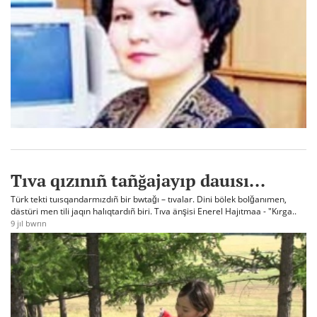
Tıva qızınıñ tañğajayıp dauısı...
Türk tekti tuısqandarmızdıñ bir bwtağı – tıvalar. Dini bölek bolğanımen,
dästüri men tili jaqın halıqtardıñ biri. Tıva änşisi Enerel Hajıtmaa - "Kırga..
9 jıl bwrın