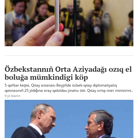
Özbekstannıñ Orta Aziyadağı ozıq el
boluğa mümkindigi köp
5 qañtar keşte, Qıtay astanası Beyjiñde özbek-qıtay diplomatiyalıq
qatınasınıñ 25 jıldığına oray qabıldau jinalısı ötti. Qıtay sırtqı ister ministrini..
9 jıl bwrın