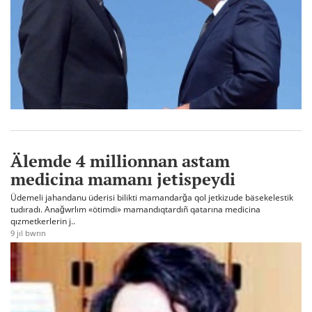
Älemde 4 millionnan astam
medicina mamanı jetispeydi
Üdemeli jahandanu üderisi bilikti mamandarğa qol jetkizude bäsekelestik
tudıradı. Anağwrlım «ötimdi» mamandıqtardıñ qatarına medicina
qızmetkerlerin j..
9 jıl bwrın