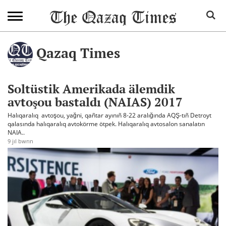
Qazaq Times
Soltüstik Amerikada älemdik
avtoşou bastaldı (NAIAS) 2017
Halıqaralıq avtoşou, yağni, qañtar ayınıñ 8-22 aralığında AQŞ-tıñ Detroyt
qalasında halıqaralıq avtokörme ötpek. Halıqaralıq avtosalon sanalatın
NAIA..
9 jıl bwrın