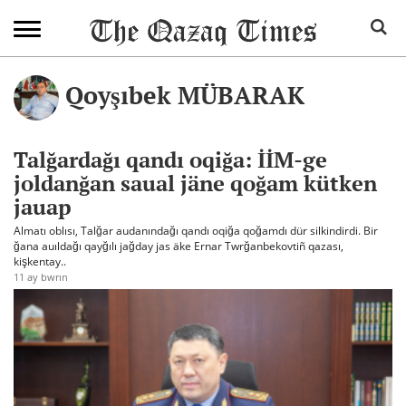
Qoyşıbek MÜBARAK
Talğardağı qandı oqiğa: İİM-ge
joldanğan saual jäne qoğam kütken
jauap
Almatı oblısı, Talğar audanındağı qandı oqiğa qoğamdı dür silkindirdi. Bir
ğana auıldağı qayğılı jağday jas äke Ernar Twrğanbekovtiñ qazası,
kişkentay..
11 ay bwrın