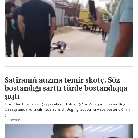
Satiranıñ auzına temir skotç. Söz
bostandığı şarttı türde bostandıqqa
şıqtı
Temirdan Eñsebekke şıqqan ükim – külkige şığarılğan qaralı habar Bügin
Qazaqstanda külki qılmısqa aynaldı. Bügingi sot otırısı – söz bostandığınıñ
şek..
1 jıl bwrın