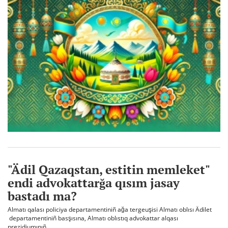
"Ädil Qazaqstan, estitin memleket"
endi advokattarğa qısım jasay
bastadı ma?
Almatı qalası policiya departamentiniñ ağa tergeuşisi Almatı oblısı Ädilet
departamentiniñ basşısına, Almatı oblıstıq advokattar alqası
prezidiumınıñ..