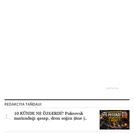
Jarnama
REDAKCIYA TAÑDAUI
10 KÜNDE NE ÖZGERDİ? Pokrovsk
mañındağı qasap, dron soğısı jäne j..