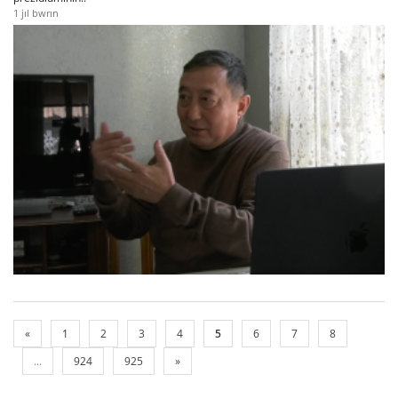
1 jıl bwrın
«
1
2
3
4
5
6
7
8
...
924
925
»