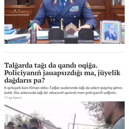
Talğarda tağı da qandı oqiğa.
Policiyanıñ jauapsızdığı ma, jüyelik
dağdarıs pa?
6 qırküyek küni Almatı oblısı Talğar audanında tağı da adam şoşırlıq qılmıs
boldı. Köz aldımızda tağı bir otbasınıñ qasireti men policiyanıñ salğırttı..
11 ay bwrın