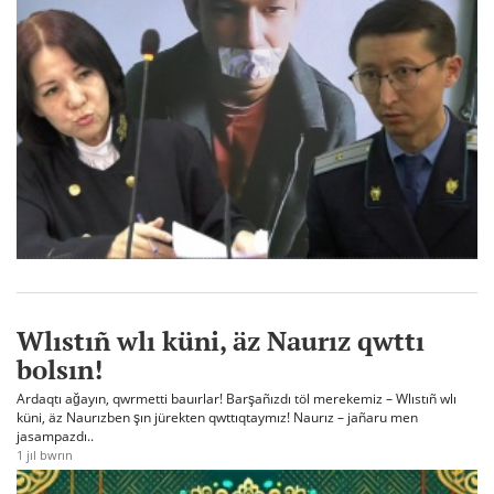
Wlıstıñ wlı küni, äz Naurız qwttı
bolsın!
Ardaqtı ağayın, qwrmetti bauırlar! Barşañızdı töl merekemiz – Wlıstıñ wlı
küni, äz Naurızben şın jürekten qwttıqtaymız! Naurız – jañaru men
jasampazdı..
1 jıl bwrın