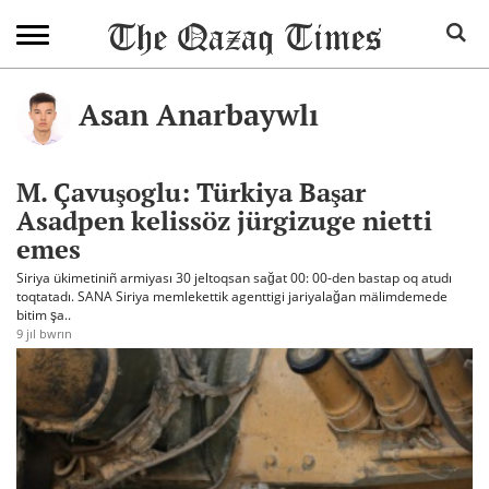
Asan Anarbaywlı
M. Çavuşoglu: Türkiya Başar
Asadpen kelissöz jürgizuge nietti
emes
Siriya ükimetiniñ armiyası 30 jeltoqsan sağat 00: 00-den bastap oq atudı
toqtatadı. SANA Siriya memlekettik agenttigi jariyalağan mälimdemede
bitim şa..
9 jıl bwrın