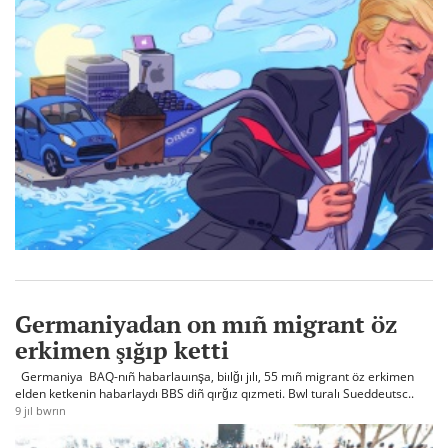
Germaniyadan on mıñ migrant öz
erkimen şığıp ketti
Germaniya BAQ-nıñ habarlauınşa, biılğı jılı, 55 mıñ migrant öz erkimen
elden ketkenin habarlaydı BBS diñ qırğız qızmeti. Bwl turalı Sueddeutsc..
9 jıl bwrın