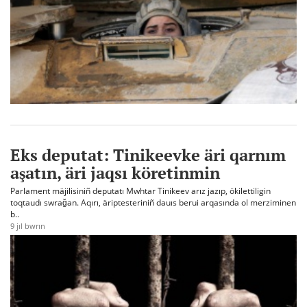
Eks deputat: Tinikeevke äri qarnım
aşatın, äri jaqsı köretinmin
Parlament mäjilisiniñ deputatı Mwhtar Tinikeev arız jazıp, ökilettiligin
toqtaudı swrağan. Aqırı, äriptesteriniñ dauıs berui arqasında ol merziminen
b..
9 jıl bwrın