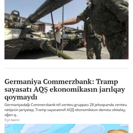
Germaniya Commerzbank: Tramp
sayasatı AQŞ ekonomikasın jarılqay
qoymaydı
Germaniyadağı Commerzbank-tıñ zertteu gruppası 28 jeltoqsanda zertteu
nätijesin jariyalap, Tramp sayasatınıñ AQŞ ekonomikasın damıtuı ekitalay,
oğan q..
9 jıl bwrın