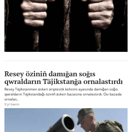
Resey öziniñ damığan soğıs
qwraldarın Täjikstanğa ornalastırdı
Resey Täjikstanmen äskeri äriptestik kelisimi ayasında damığan soğıs
qwraldarın Täjikstandağı öziniñ äskeri bazasına ornalastırdı. Osı bazada
ornalas..
9 jıl bwrın