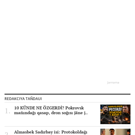
Jarnama
REDAKCIYA TAÑDAUI
10 KÜNDE NE ÖZGERDİ? Pokrovsk
mañındağı qasap, dron soğısı jäne j..
Almasbek Sadırbay isi: Protokoldağı