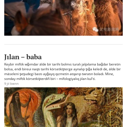
Jılan – baba
Keybir miftik wğımdar älde bir tarihi bolmıs turalı jalpılama bağdar beretin
bolsa, endi bireui naqtı tarihi körsetkişterge aynalıp şığa keledi de, älde bir
mäseleni şeşudegi bastı ayğayq qızmetin atqarıp twratın boladı. Mine,
sonday miftik körsetkişterdiñ biri – mifologiyalıq jılan kul'ti.
9 jıl bwrın