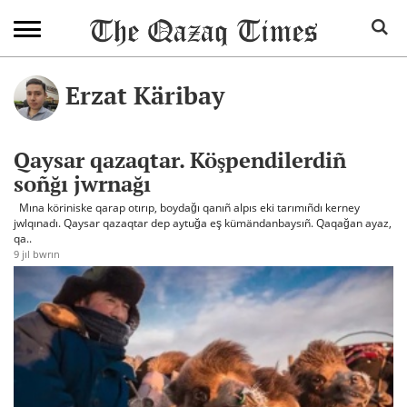
Erzat Käribay
Qaysar qazaqtar. Köşpendilerdiñ
soñğı jwrnağı
Mına köriniske qarap otırıp, boydağı qanıñ alpıs eki tarımıñdı kerney
jwlqınadı. Qaysar qazaqtar dep aytuğa eş kümändanbaysıñ. Qaqağan ayaz,
qa..
9 jıl bwrın