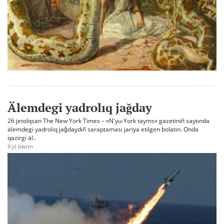
Älemdegi yadrolıq jağday
26 jetolqsan The New York Times – «N'yu-York tayms» gazetiniñ saytında
älemdegi yadrolıq jağdaydıñ saraptaması jariya etilgen bolatın. Onda
qazirgi äl..
9 jıl bwrın