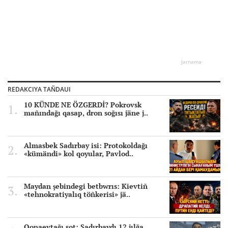
Jarnama
REDAKCIYA TAÑDAUI
10 KÜNDE NE ÖZGERDİ? Pokrovsk
mañındağı qasap, dron soğısı jäne j..
Almasbek Sadırbay isi: Protokoldağı
«kümändi» kol qoyular, Pavlod..
Maydan şebindegi betbwrıs: Kievtiñ
«tehnokratiyalıq töñkerisi» jä..
Qonaevtağı sot: Sadırbaydı 12 jılğa