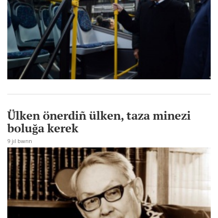
Ülken önerdiñ ülken, taza minezi
boluğa kerek
9 jıl bwrın