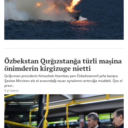
Özbekstan Qırğızstanğa türli maşina
önimderin kirgizuge nietti
Qırğızstan prezidenti Almazbek Atambav pen Özbekstannıñ jaña basşısı
Şavkat Mirzieev eki el arasındağı tauar aynalımın arttıruğa müddeli. Qos el
prezi..
9 jıl bwrın