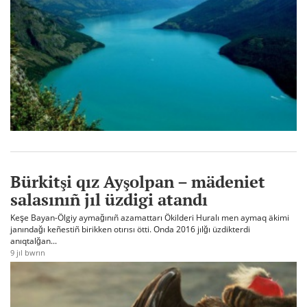
Bürkitşi qız Ayşolpan – mädeniet
salasınıñ jıl üzdigi atandı
Keşe Bayan-Ölgiy aymağınıñ azamattarı Ökilderi Huralı men aymaq äkimi
janındağı keñestiñ birikken otırısı ötti. Onda 2016 jılğı üzdikterdi
anıqtalğan...
9 jıl bwrın