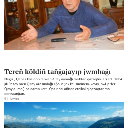
Tereñ köldiñ tañğajayıp jwmbağı
Negizi, Qanas köli orın tepken Altay aymağı tarihtan qazaqtıñ jeri edi. 1864
jılı Resey men Qıtay arasındağı «Şäueşek kelisiminen» keyin, bwl jerler
Qıtay aumağına qarap ketti. Qazir osı öñirde etnikalıq qazaqtar mol
qonıstanğan.
9 jıl bwrın