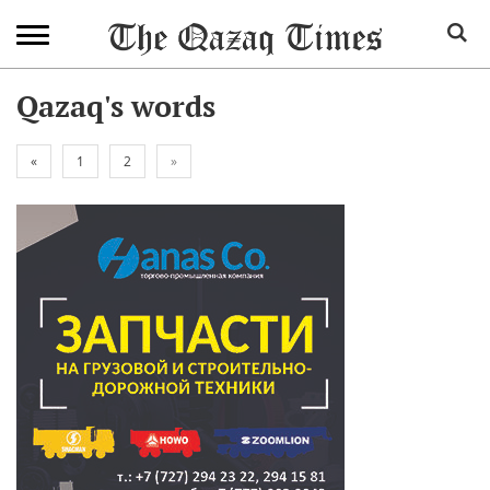
Qazaq's words
«
1
2
»