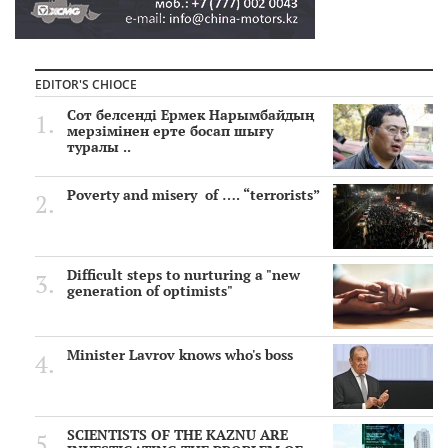
EDITOR'S CHIOCE
Сот белсенді Ермек Нарымбайдың
мерзімінен ерте босап шығу
туралы ..
Poverty and misery of …. “terrorists”
Difficult steps to nurturing a "new
generation of optimists"
Minister Lavrov knows who's boss
SCIENTISTS OF THE KAZNU ARE