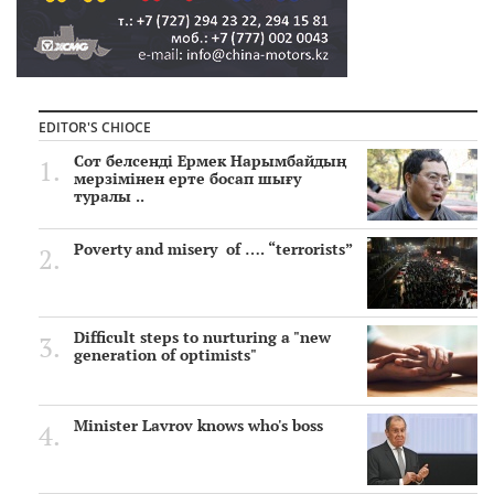
EDITOR'S CHIOCE
Сот белсенді Ермек Нарымбайдың
мерзімінен ерте босап шығу
туралы ..
Poverty and misery of …. “terrorists”
Difficult steps to nurturing a "new
generation of optimists"
Minister Lavrov knows who's boss