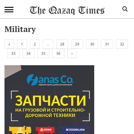
Military
«
1
2
...
28
29
30
31
32
33
34
35
36
»