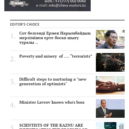
EDITOR'S CHIOCE
Сот белсенді Ермек Нарымбайдың
мерзімінен ерте босап шығу
туралы ..
Poverty and misery of …. “terrorists”
Difficult steps to nurturing a "new
generation of optimists"
Minister Lavrov knows who's boss
SCIENTISTS OF THE KAZNU ARE