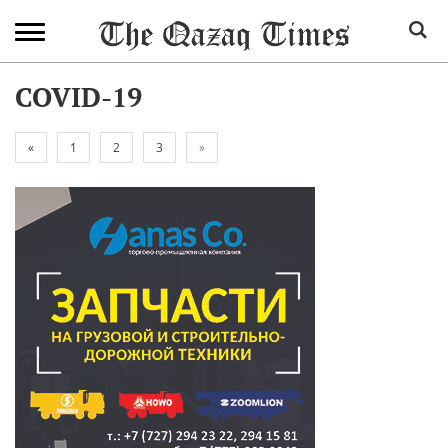
COVID-19
«
1
2
3
»