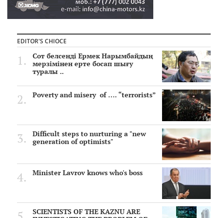
EDITOR'S CHIOCE
Сот белсенді Ермек Нарымбайдың
мерзімінен ерте босап шығу
туралы ..
Poverty and misery of …. “terrorists”
Difficult steps to nurturing a "new
generation of optimists"
Minister Lavrov knows who's boss
SCIENTISTS OF THE KAZNU ARE