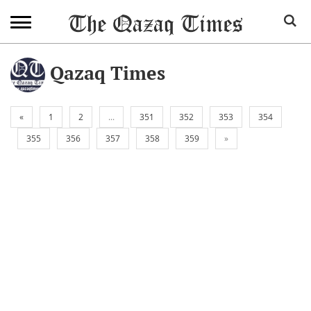
Qazaq Times
«
1
2
...
351
352
353
354
355
356
357
358
359
»