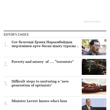
Advertisement
EDITOR'S CHIOCE
Сот белсенді Ермек Нарымбайдың
мерзімінен ерте босап шығу туралы ..
Poverty and misery of …. “terrorists”
Difficult steps to nurturing a "new
generation of optimists"
Minister Lavrov knows who's boss