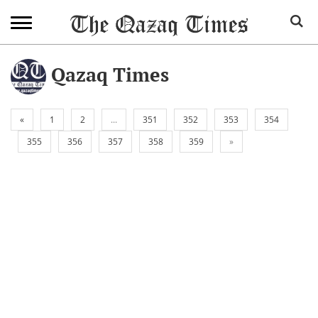
Qazaq Times
«
1
2
...
351
352
353
354
355
356
357
358
359
»