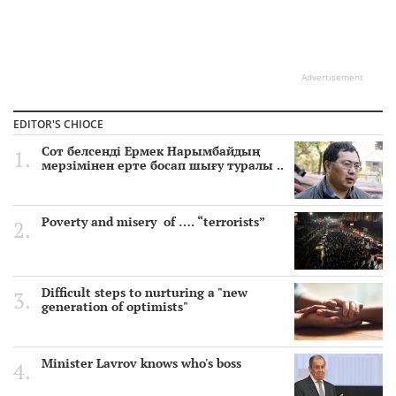
Advertisement
EDITOR'S CHIOCE
Сот белсенді Ермек Нарымбайдың
мерзімінен ерте босап шығу туралы ..
Poverty and misery of …. “terrorists”
Difficult steps to nurturing a "new
generation of optimists"
Minister Lavrov knows who's boss