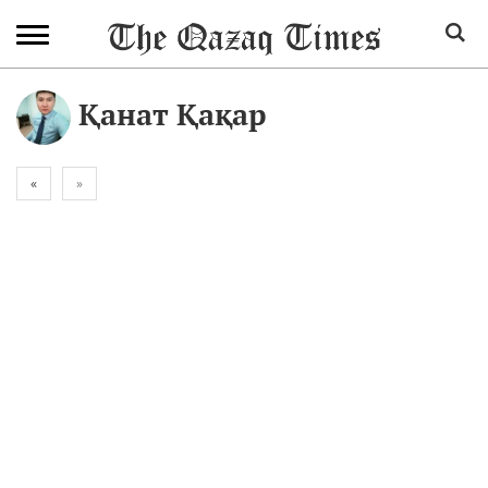
Қанат Қақар
«
»