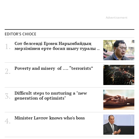
Advertisement
EDITOR'S CHIOCE
Сот белсенді Ермек Нарымбайдың
мерзімінен ерте босап шығу туралы ..
Poverty and misery of …. “terrorists”
Difficult steps to nurturing a "new
generation of optimists"
Minister Lavrov knows who's boss