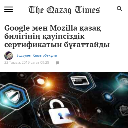
Google мен Mozilla қазақ
билігінің қауіпсіздік
сертификатын бұғаттайды
Есдәулет Қызырбекұлы
22 Тамыз, 2019 сағат 09:28