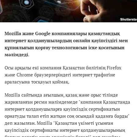
Mozilla және Google компаниялары қазақстандық
интернет қолданушылардың онлайн қауіпсіздігі мен
құпиялығын қорғау технологиясын іске қосатынын
мәлімдеді
.
Осы арқылы екі компания Қазақстан билігінің Firefox
жəне Chrome браузерлеріндегі интернет трафигіне
араласуына тосқауыл қоймақ.
Mozilla сайтында ағылшын, қазақ және орыс тілінде
жарияланған ресми мәлімдемеде "компания Қазақстанда
интернет қолданушыларға қауіпсіздік сертификатын
орнатуды талап етіп жатқан соң осындай қадамға барды"
деп жазылған. Mozilla "Қазақстан үкіметі ұсынған
қауіпсіздік сертификаты интернет қолданушыларының