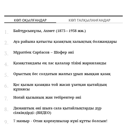
КӨП ОҚЫЛҒАНДАР
КӨП ТАЛҚЫЛАНҒАНДАР
Байтұрсынұлы, Ахмет (1873—1938 жж.)
Ауа райына қатысты қазақтың халықтық болжамдары
Мұратбек Сарбасов – Шофер әні
Қазақстандағы ең лас қалалар тізімі жарияланды
Орыстың бес солдатын жалғыз ұрып жыққан қазақ
Қос қызын қазақша той жасап ұзатқан қытайдың
құпиясы
Ноғай қызының жан тебірентер әні
Димаштың әні шыға сала қытайлықтарды дүр
сілкіндірді: (ВИДЕО)
7 мамыр - Отан қорғаушылар күні құтты болсын!