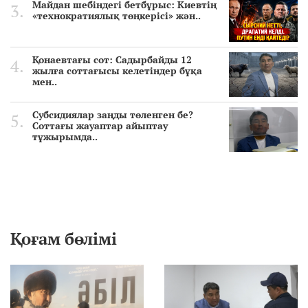
Майдан шебіндегі бетбұрыс: Киевтің
«технократиялық төңкерісі» жән..
Қонаевтағы сот: Садырбайды 12
жылға соттағысы келетіндер бұқа
мен..
Субсидиялар заңды төленген бе?
Соттағы жауаптар айыптау
тұжырымда..
Қоғам бөлімі