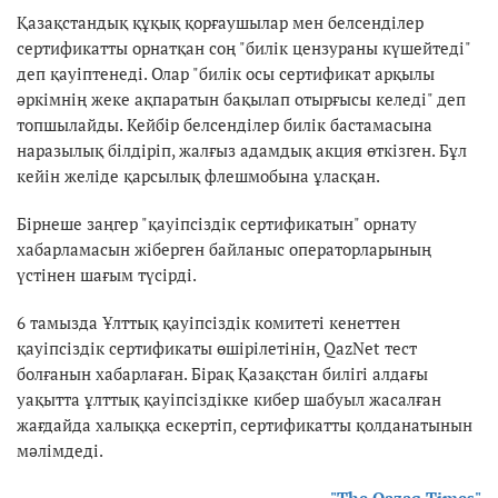
Қазақстандық құқық қорғаушылар мен белсенділер
сертификатты орнатқан соң "билік цензураны күшейтеді"
деп қауіптенеді. Олар "билік осы сертификат арқылы
әркімнің жеке ақпаратын бақылап отырғысы келеді" деп
топшылайды. Кейбір белсенділер билік бастамасына
наразылық білдіріп, жалғыз адамдық акция өткізген. Бұл
кейін желіде қарсылық флешмобына ұласқан.
Бірнеше заңгер "қауіпсіздік сертификатын" орнату
хабарламасын жіберген байланыс операторларының
үстінен шағым түсірді.
6 тамызда Ұлттық қауіпсіздік комитеті кенеттен
қауіпсіздік сертификаты өшірілетінін, QazNet​ тест
болғанын хабарлаған. Бірақ Қазақстан билігі алдағы
уақытта ұлттық қауіпсіздікке кибер шабуыл жасалған
жағдайда халыққа ескертіп, сертификатты қолданатынын
мәлімдеді.