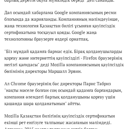
барлық дерегін оқуға мүмкіндік береді" деп санайды.
Дәл осындай хабарлама Google компаниясының ресми
блогында да жарияланды. Компанияның мәлімдеуінше,
жаңа технология Қазақстан билігі ұсынған қауіпсіздік
сертификатына тоcқауыл қояды. Google жаңа
технологияны браузерге өздері орнатпақ.
"Біз мұндай қадамға бармас едік. Бірақ қолданушыларды
қорғау және интернеттің қауіпсіздігі - Firefox браузерінің
негізгі қағидасы" деді Mozillа компаниясының қауіпсіздік
бөлімінің директоры Маршалл Эрвин.
Ал Chrome браузерінің бас директоры Парис Табриз
"нақты мәселе болған соң осындай қадамға барғандарын,
компания әлемдегі барлық қолданушыны қорғау үшін
қашанда шара қолданатынын" айтты.
Mozilla Қазақстан билігінің қауіпсіздік сертификатын
екінші рет енгізуге талпыныс жасағанын мәлімдеді.