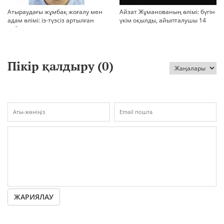
Атыраудағы жұмбақ жоғалу мен
Айзат Жұманованың өлімі: бүгін
адам өлімі: із-түзсіз артылған
үкім оқылды, айыпталушы 14
отбасы, полиция тергеуі және
жылға сотталды
қоғам реакциясы
Пікір қалдыру (
0
)
ЖАРИЯЛАУ