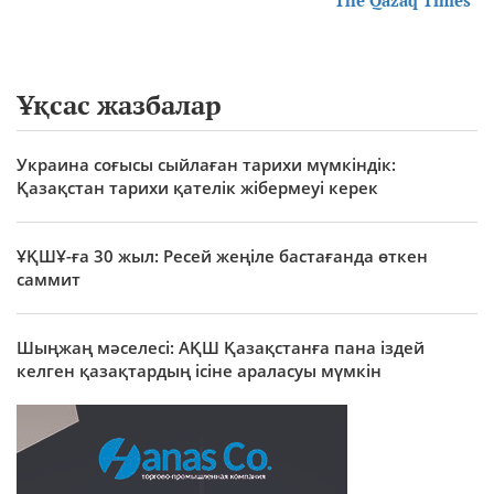
"The Qazaq Times"
Ұқсас жазбалар
Украина соғысы сыйлаған тарихи мүмкіндік:
Қазақстан тарихи қателік жібермеуі керек
ҰҚШҰ-ға 30 жыл: Ресей жеңіле бастағанда өткен
саммит
Шыңжаң мәселесі: АҚШ Қазақстанға пана іздей
келген қазақтардың ісіне араласуы мүмкін