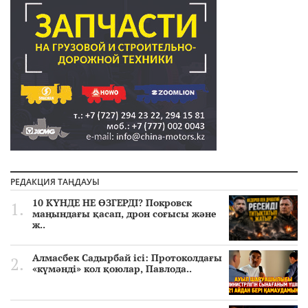
РЕДАКЦИЯ ТАҢДАУЫ
10 КҮНДЕ НЕ ӨЗГЕРДІ? Покровск
маңындағы қасап, дрон соғысы және
ж..
Алмасбек Садырбай ісі: Протоколдағы
«күмәнді» кол қоюлар, Павлода..