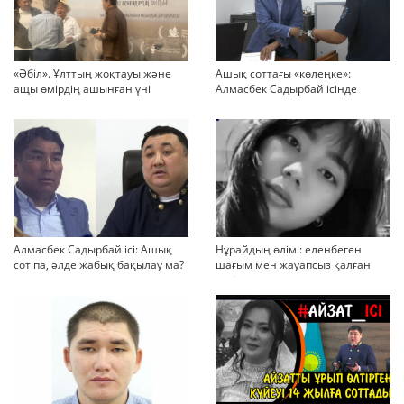
«Әбіл». Ұлттың жоқтауы және
Ашық соттағы «көлеңке»:
ащы өмірдің ашынған үні
Алмасбек Садырбай ісінде
жауапсыз қалған сұрақтар
көбейіп барады
Алмасбек Садырбай ісі: Ашық
Нұрайдың өлімі: еленбеген
сот па, әлде жабық бақылау ма?
шағым мен жауапсыз қалған
қауіп