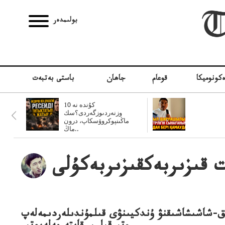
بولىمدەر
كونوميكا
قوعام
جاھان
باستى بەتبەت
10 كۇندە نە
وزنەردىوزگەردى؟سك
ماڭىنپوكروۆسكاپ، درون
ماڭ..
 قىزىربەكقىزىربەكۇلى
ق-شاشىشاشىقنۋ ۇندكيىنۋى قىلمۇندىلەردىمەلەپ