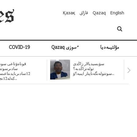
English
Qazaq
قازاق
Қазақ
مۋلتيمەديا
Qazaq ءسوزى
COVID-19
سۋبسيديالار زاڭدى
قوناەۆتاعى سوت
تولەنزاڭدىە؟
سادىرسوتد
سوتتولەنگەناپتار ايىبە؟ۋ..
12سادىربايدىتاعى
كەلە12نجى..