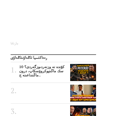
جارناما
رەداكتسيا تاڭداۋىتاڭداۋى
10 كۇندە نە وزنەردىوزگەردى؟
سك ماڭىنپوكروۆسكاپ، درون
ماڭىنداعىنە ج..