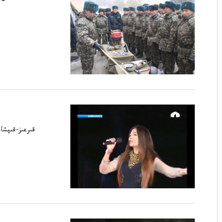
قىرعىز-قىپشا