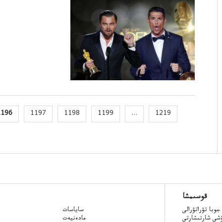
1196
1197
1198
1199
...
1219
قوسىمشا
جوبا تۋراتۋرالى
ساياسات
ۋشى شارتىشارتى
مادەنيەت