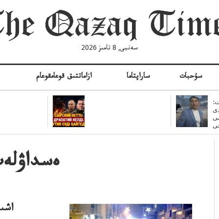
سەنبى, 8 تامىز 2026
سۇحبات
ساراپتاما
ازاماتتىق قوعامقوعام
ە
:
ى
سى
ەسداۋلەت
اشى