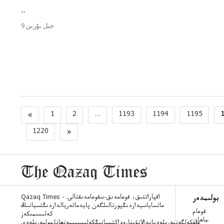
..
9 جىل بۇرىن
«
1
2
...
1193
1194
1195
1220
»
Qazaq Times - اقپاراتتىق، قوعامدىق-سقوعامدىقتالى.
بولىمدەر
ماتساياسيداردىڭپورتالىلگەن پايدماتەريالداردىڭتسيانىڭ
قوعام
كەلىسىمىكەز
جاھان
عانكەلگەنبەرىلەدپايدالانۋىنارەداكتسيانىڭكەلىسىمىمەنعاناجولبەرىلەدى