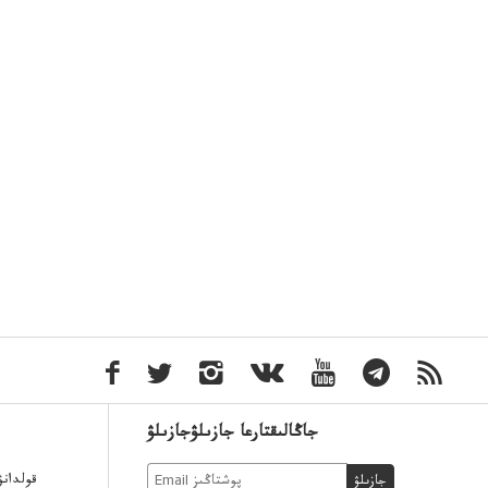
جاڭالىقتارعا جازىلۋجازىلۋ
قولدان
جازىلۋ