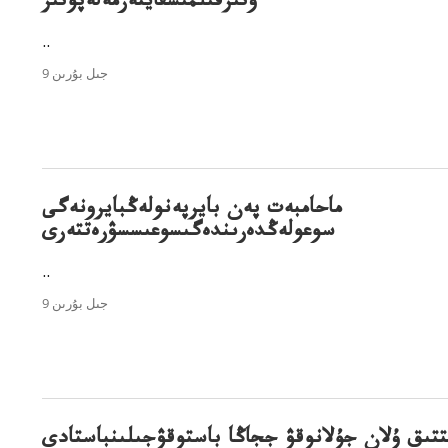
وتىرقىلمىسقايتەرمەلەپوتىر
..
9 جىل بۇرىن
ماحامبەت پەن بايرپەنولەڭبايرونەگى
سوعولەڭدەرىندەگىسوعىسسۋرەتتەرى
..
9 جىل بۇرىن
تتىق ۇلان جۇلانوقۋ ججاڭا باستوقۋجىلىنباستادى