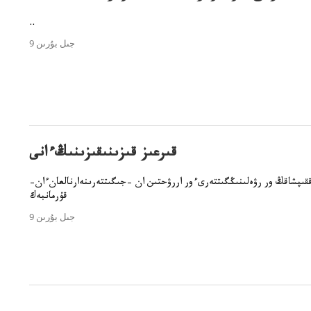
..
9 جىل بۇرىن
قىرعىز قىزىنىقىزىنىڭءانى
ققىپشاقڭ ور رۋەلىنىڭگىتتەرىءور اررۋحتىن ان –جىگىتتەرىنەارنالعانءان–
قۇرمانبەك
9 جىل بۇرىن