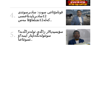
قوناەۆتاعى سوت: سادىرسوتدى
12سادىربايدىتاعىسى
كەلە12نجىلعاۇقا مەس..
سۋبسيديالار زاڭدى تولەنزاڭدىە؟
سوتتولەنگەناپتار ايىبە؟ۋ
تسوتتاعىا..