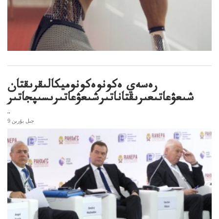
رەسەي ەكونوەكونوميكالىقرىقتان
شىعۋعاتىعىرىقتاناتىرشىعۋعاتىرىسىپجاتىر
..
9 جىل بۇرىن