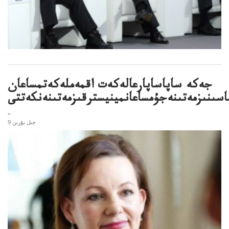
جەكە ساپاساپارعالەكەت اقمەملەكەتمساعان
اسىنىزمەتىنەجۇمساعانمينيسترقىزمەتىنەنكەتتى
..
9 جىل بۇرىن