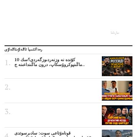
جارناما
رەداكتسيا تاڭداۋىتاڭداۋى
10 كۇندە نە وزنەردىوزگەردى؟سك
ماڭىنپوكروۆسكاپ، درون ماڭىنداعىنە ج..
قوناەۆتاعى سوت: سادىرسوتدى