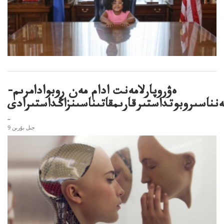
ەۋروپارلامەنت ادام مەن روبوادامرىم-
نناسىروبوتداستىرقارىمقاتىناسىنزاڭداستىرادى
..
9 جىل بۇرىن