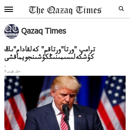
Qazaq Times
ترامپ "ورتا"ورتاقم" كەلقادام"ىڭ
كۇشكەلىسىمىنىڭكۇشىنجويماقشى
..
9 جىل بۇرىن