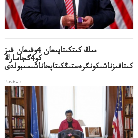
مىڭ كىتكىتاپىعان 4وقىعان قىز
كو4گجاسارڭ
كىتاقىزناشىكونگرەستىڭكىتاپحاناشىسىبولدى
..
9 جىل بۇرىن