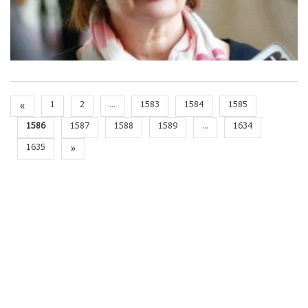
«
1
2
...
1583
1584
1585
1586
1587
1588
1589
...
1634
1635
»