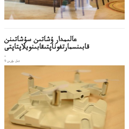
عالىمدار ۇشاتىن سۇشاتىنن
قابىنسمارتفوناپتىقابىنويلاپتاپتى
..
9 جىل بۇرىن