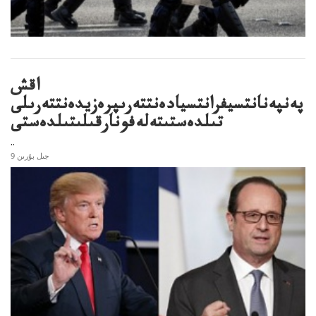
اقش
پەنپەنانتسيفرانتسيادەنتتەرىپرەزيدەنتتەرىلى
تىلدەستىتەلەفونارقىلىتىلدەستى
..
9 جىل بۇرىن