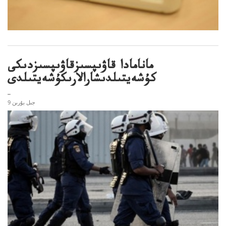
مانامادا قاۋىپسىزقاۋىپسىزدىكى
كۇشەيتىلدىشارالارىكۇشەيتىلدى
..
9 جىل بۇرىن