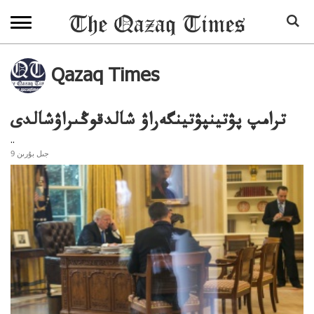
Qazaq Times
ترامپ پۋتينپۋتينگەراۋ شالدقوڭىراۋشالدى
..
9 جىل بۇرىن