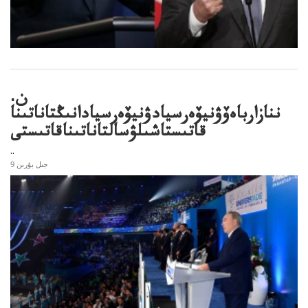
ن.
ننازارباەۆۋنيۆەرسيادۋنيۆەرسيادانىڭتاناتىنا
قاتىستاشىلۋسالتاناتىناقاتىستى
..
9 جىل بۇرىن