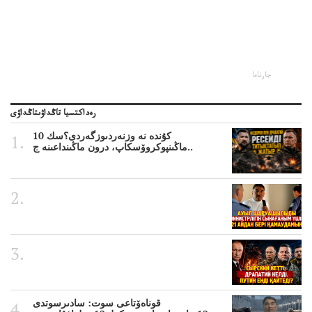
جارناما
رەداكتسيا تاڭداۋىتاڭداۋى
10 كۇندە نە وزنەردىوزگەردى؟سك
ماڭىنپوكروۆسكاپ، درون ماڭىنداعىنە ج..
قوناەۆتاعى سوت: سادىرسوتدى