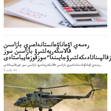
رەسەي اۋعاناۋعانستانداعىري بازاسىن
قالاسكەريەلتىرۋ بازاسىن سوز
قالپىناتادىكەلتىرۋجايىنداءسوزقوزعايباستادى
رەسەي اۋعاناۋعانستانداعىري بازاسىن قالاسكەريەلتىرۋ بازاسىن سوز قوزقالپىناتادى...
8 جىل بۇرىن