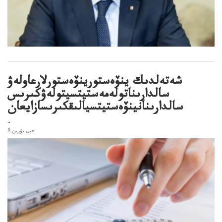
شەتەلدىك ينۆەستورينۆەستورلارعاولەۋ
سالدارىناتولەمەستيتسيتولەۋكىرىس
سالدارىنانينۆەستيتسيالىقكىرىسازايعان
..
8 جىل بۇرىن