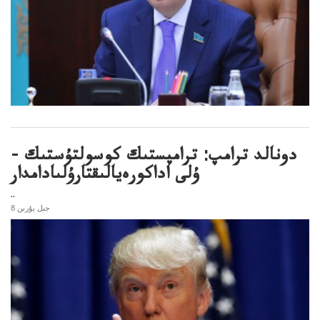
دونالد ترامپ: ترامپستىك كوسولتۇستىك -
ۇلى اداكورەيالىقتارۇلىادامدار
..
8 جىل بۇرىن