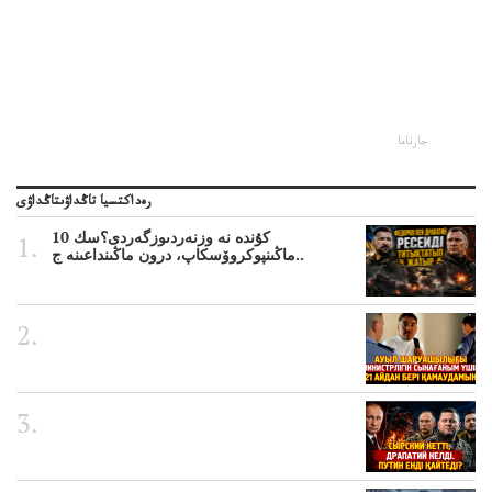
جارناما
رەداكتسيا تاڭداۋىتاڭداۋى
10 كۇندە نە وزنەردىوزگەردى؟سك
ماڭىنپوكروۆسكاپ، درون ماڭىنداعىنە ج..