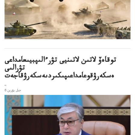
توقاەۆ لاتىن لاتىنيى تۋرءالىپبيىعامداعى
تۋرالىى
ەسكەرۋقوعامداعىپىكىردىەسكەرۋقاجەت
..
8 جىل بۇرىن