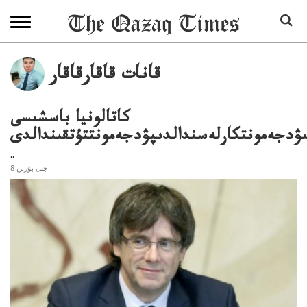
قانات قاقارقاقار
كاتالونيا باسشىسى
ۋدجەمونتكارلەسندالدىپۋدجەمونتتۇتقىندالدى
..
8 جىل بۇرىن