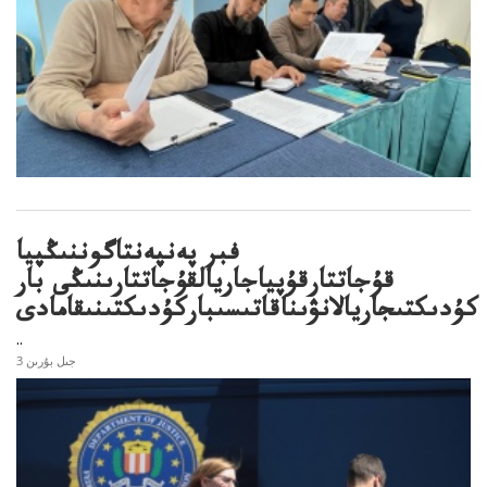
فبر پەنپەنتاگوننىڭپيا
قۇجاتتارقۇپياجاريالقۇجاتتارىنىڭى بار
كۇدىكتىجاريالانۋىناقاتىسىباركۇدىكتىنىقامادى
..
3 جىل بۇرىن