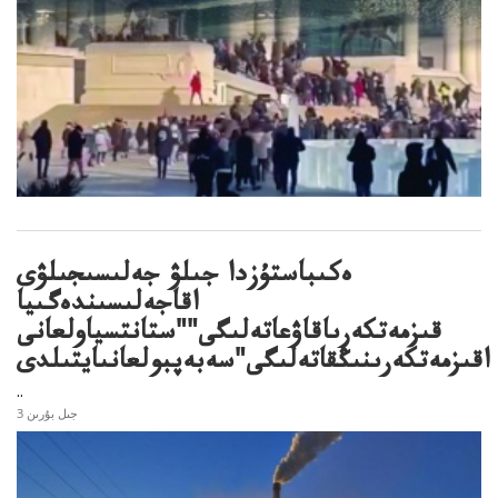
ەكىباستۇزدا جىلۋ جەلىسىجىلۋى
اقاجەلىسىندەگىيا
قىزمەتكەرىاقاۋعاتەلىگى""ستانتسياولعانى
اقىزمەتكەرىنىڭقاتەلىگى"سەبەپبولعانىايتىلدى
..
3 جىل بۇرىن