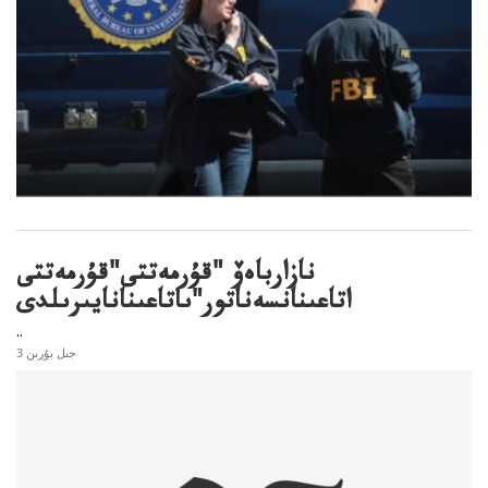
نازارباەۆ "قۇرمەتتى"قۇرمەتتى
اتاعىنانسەناتور"ىاتاعىنانايىرىلدى
..
3 جىل بۇرىن