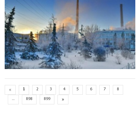
«
1
2
3
4
5
6
7
8
...
898
899
»