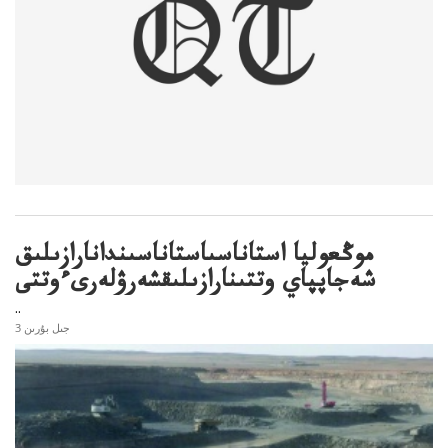
موڭعوليا استاناسىاستاناسىندانارازىلىق
شەجاپپاي وتتىنارازىلىقشەرۋلەرىءوتتى
..
3 جىل بۇرىن