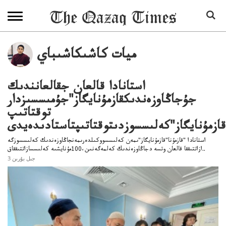
ميات كاشىكاشىباي
استانادا قالعان جقالعانندىك
جۇجاڭاوزەندىكقازمۇنايگاز"جۇمىسسىزدار
توقتاتىپ
قازمۇنايگاز"كەلىسسوزدىتوقتاتىپتاستادىدەيدى
استانادا "قازمۇنا"قازمۇنايگاز"ىمەن كەلىسسووكىلدەرىمەنجاڭاوزەندىك كەلىسسوزگە
ازاتتىققا قالعان وتسە دجاڭاوزەندىك كەلمەگەنىن،100مۇنايشىە كەلىسسازاتتىققاق..
3 جىل بۇرىن