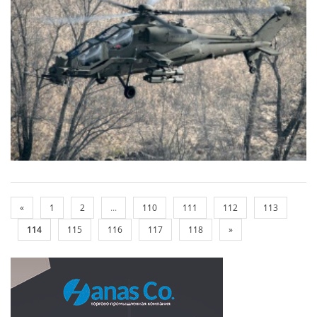
«
1
2
...
110
111
112
113
114
115
116
117
118
»