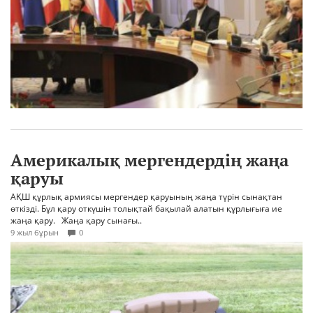
Америкалық мергендердің жаңа
қаруы
АҚШ құрлық армиясы мергендер қаруының жаңа түрін сынақтан
өткізді. Бұл қару откүшін толықтай бақылай алатын құрлығыға ие
жаңа қару. Жаңа қару сынағы..
9 жыл бұрын
0