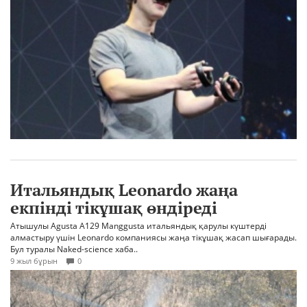
Итальяндық Leonardo жаңа
екпінді тікұшақ өндіреді
Атышулы Agusta A129 Manggusta итальяндық қарулы күштерді
алмастыру үшін Leonardo компаниясы жаңа тікұшақ жасап шығарады.
Бул туралы Naked-science хаба..
9 жыл бұрын
0