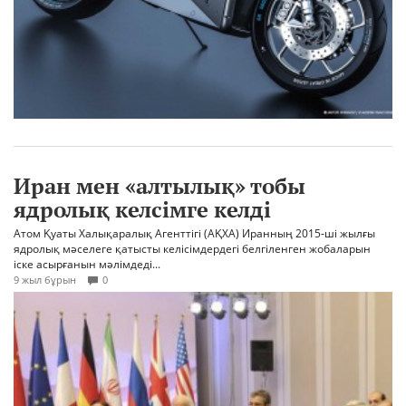
Иран мен «алтылық» тобы
ядролық келсімге келді
Атом Қуаты Халықаралық Агенттігі (АҚХА) Иранның 2015-ші жылғы
ядролық мәселеге қатысты келісімдердегі белгіленген жобаларын
іске асырғанын мәлімдеді...
9 жыл бұрын
0