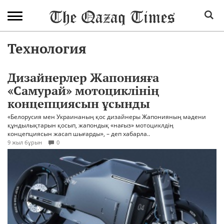
Технология
Дизайнерлер Жапонияға
«Самурай» мотоциклінің
концепциясын ұсынды
«Белорусия мен Украинаның қос дизайнеры Жапонияның мәдени
құндылықтарын қосып, жапондық «нағыз» мотоциклдің
концепциясын жасап шығарды», – деп хабарла..
9 жыл бұрын
0