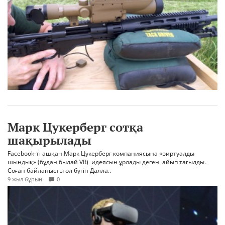
Марк Цукерберг сотқа
шақырылады
Facebook-ті ашқан Марк Цукерберг компаниясына «виртуалды
шындық» (бұдан былай VR) идеясын ұрлады деген айып тағылды.
Соған байланысты ол бүгін Далла..
9 жыл бұрын
0