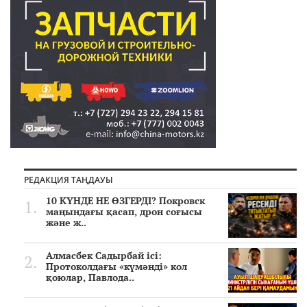
РЕДАКЦИЯ ТАҢДАУЫ
10 КҮНДЕ НЕ ӨЗГЕРДІ? Покровск
маңындағы қасап, дрон соғысы
және ж..
Алмасбек Садырбай ісі:
Протоколдағы «күмәнді» кол
қоюлар, Павлода..