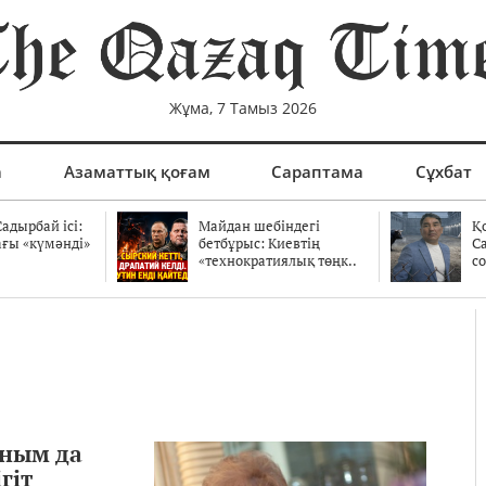
Жұма, 7 Тамыз 2026
а
Азаматтық қоғам
Сараптама
Сұхбат
адырбай ісі:
Майдан шебіндегі
Қ
ағы «күмәнді»
бетбұрыс: Киевтің
С
.
«технократиялық төңк..
со
аным да
гіт