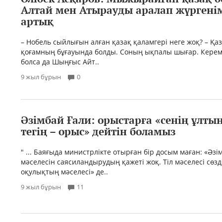
Алтай мен Атырауды аралап жүргенi
артық
– Нобель сыйлығын алған қазақ қаламгері неге жоқ? – Қа
қоғамның бұғауында болды. Соның ықпалы шығар. Кере
болса да Шыңғыс Айт..
9 жыл бұрын
0
Әзімбай Ғали: орыстарға «сенің ұлтың
тегің – орыс» дейтін боламыз
" ... Баяғыда министрлікте отырған бір досым маған: «Әзім
мәселесін саясиландырудың қажеті жоқ. Тіл мәселесі сөзд
оқулықтың мәселесі» де..
9 жыл бұрын
11