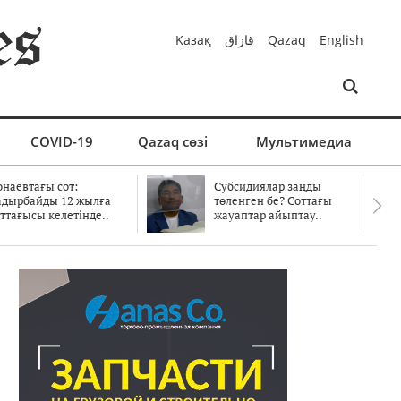
Қазақ
قازاق
Qazaq
English
COVID-19
Qazaq сөзі
Мультимедиа
онаевтағы сот:
Субсидиялар заңды
адырбайды 12 жылға
төленген бе? Соттағы
ттағысы келетінде..
жауаптар айыптау..