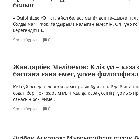
болып...
– Өміріңізде «Әттең, әйел баласымын!» деп тағдырға налы
болды ма? – Жоқ, тағдырыма налыған емеспін. Ол күнә ғо
көрегендігі ш..
9 жыл бұрын
0
Жандарбек Мәлібеков: Киiз үй – қаза
баспана ғана емес, үлкен философия
Киiз үй осыдан екi жарым мың жыл бұрын пайда болған н
содан бергi екi жарым мың жылда қазақ өзiнiң тұрмыс-тiрш
санасын осы үйме..
9 жыл бұрын
0
Әлібек Асқаров: Мыжырайған қазақ б