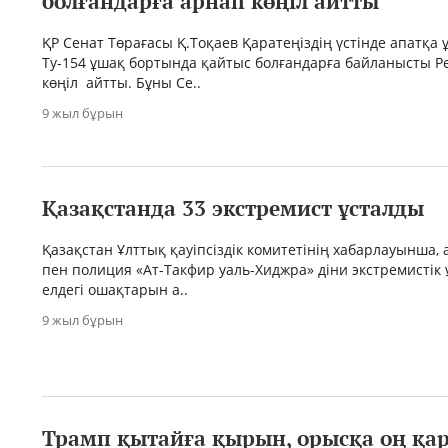
болғандарға арнап көңіл айтты
ҚР Сенат Төрағасы Қ.Тоқаев Қаратеңіздің үстінде апатқа
Ту-154 ұшақ бортында қайтыс болғандарға байланысты Р
көңіл айтты. Бұны Се..
9 жыл бұрын
Қазақстанда 33 экстремист ұсталды
Қазақстан Ұлттық қауіпсіздік комитетінің хабарлауынша,
пен полиция «Ат-Такфир уаль-Хиджра» діни экстремисті
елдегі ошақтарын а..
9 жыл бұрын
Трамп қытайға қырын, орысқа оң қа