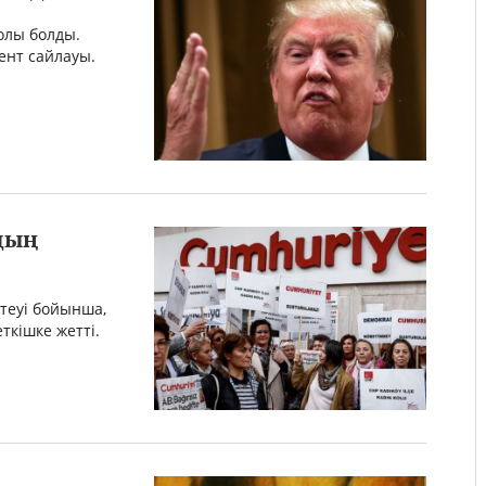
олы болды.
ент сайлауы.
дың
ттеуі бойынша,
ткішке жетті.