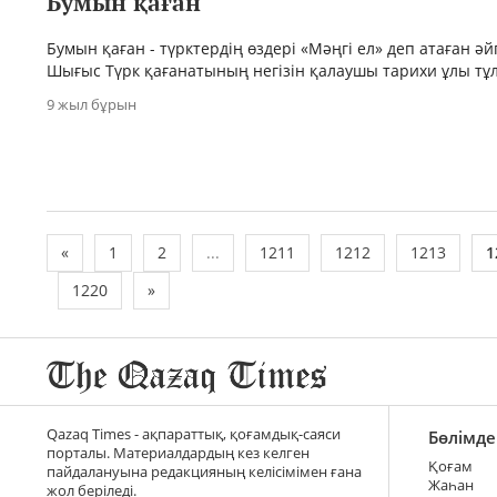
Бумын қаған
Бумын қаған - түрктердің өздері «Мәңгі ел» деп атаған әйг
Шығыс Түрк қағанатының негізін қалаушы тарихи ұлы тұл
9 жыл бұрын
«
1
2
...
1211
1212
1213
1
1220
»
Qazaq Times - ақпараттық, қоғамдық-саяси
Бөлімде
порталы. Материалдардың кез келген
Қоғам
пайдалануына редакцияның келісімімен ғана
Жаһан
жол беріледі.