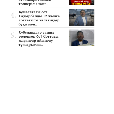
төңкерісі» жән..
Қонаевтағы сот:
Садырбайды 12 жылға
соттағысы келетіндер
бұқа мен..
Субсидиялар заңды
төленген бе? Соттағы
жауаптар айыптау
тұжырымда..