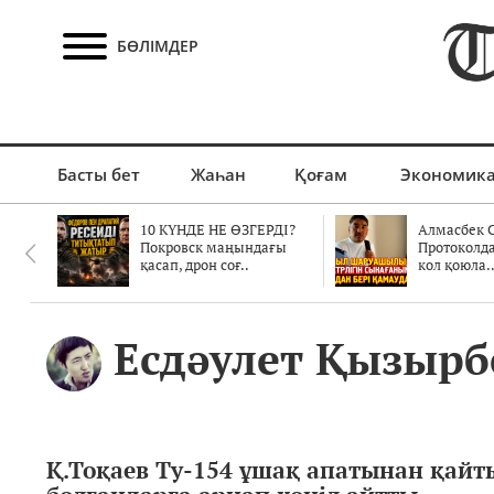
БӨЛІМДЕР
Басты бет
Жаһан
Қоғам
Экономик
10 КҮНДЕ НЕ ӨЗГЕРДІ?
Алмасбек С
Покровск маңындағы
Протоколд
қасап, дрон соғ..
кол қоюла.
Есдәулет Қызырб
Қ.Тоқаев Ту-154 ұшақ апатынан қайт