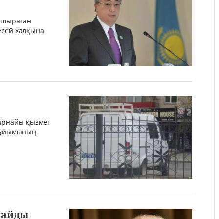
 ұшыраған
есей халқына
 арнайы қызмет
к ұйымының
райды