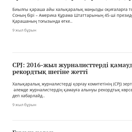
Биылғы қараша айы халықаралық маңызды оқиғаларға т
Соның бірі – Америка Құрама Штаттарының 45-ші презид
Қарашаның тоғызында өтке..
9 жыл бұрын
CPJ: 2016-жыл журналисттерді қамау
рекордтық шегіне жетті
Халықаралық журналистерді қорғау комитетінің (CPJ) зер
әлемде журналистердің қамауға алынуы рекордтық көрсе
деп хабарлайд..
9 жыл бұрын