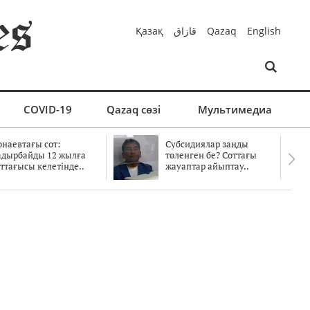
Қазақ
قازاق
Qazaq
English
COVID-19
Qazaq сөзі
Мультимедиа
онаевтағы сот:
Субсидиялар заңды
адырбайды 12 жылға
төленген бе? Соттағы
ттағысы келетінде..
жауаптар айыптау..