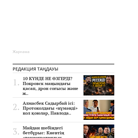
Жарнама
РЕДАКЦИЯ ТАҢДАУЫ
10 КҮНДЕ НЕ ӨЗГЕРДІ?
Покровск маңындағы
қасап, дрон соғысы және
ж..
Алмасбек Садырбай ісі:
Протоколдағы «күмәнді»
кол қоюлар, Павлода..
Майдан шебіндегі
бетбұрыс: Киевтің
«технократиялық