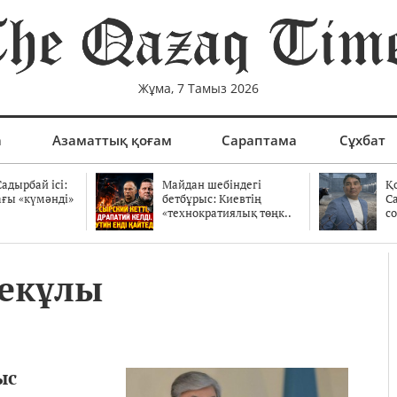
Жұма, 7 Тамыз 2026
а
Азаматтық қоғам
Сараптама
Сұхбат
адырбай ісі:
Майдан шебіндегі
Қ
ағы «күмәнді»
бетбұрыс: Киевтің
С
.
«технократиялық төңк..
со
екұлы
ыс