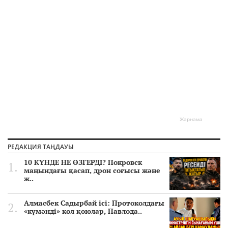
Жарнама
РЕДАКЦИЯ ТАҢДАУЫ
10 КҮНДЕ НЕ ӨЗГЕРДІ? Покровск
маңындағы қасап, дрон соғысы және
ж..
Алмасбек Садырбай ісі: Протоколдағы
«күмәнді» кол қоюлар, Павлода..