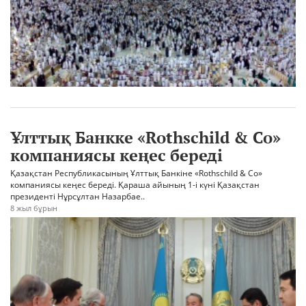
Ұлттық Банкке «Rothschild & Co»
компаниясы кеңес береді
Қазақстан Республикасының Ұлттық Банкіне «Rothschild & Co»
компаниясы кеңес береді. Қараша айының 1-і күні Қазақстан
президенті Нұрсұлтан Назарбае..
8 жыл бұрын