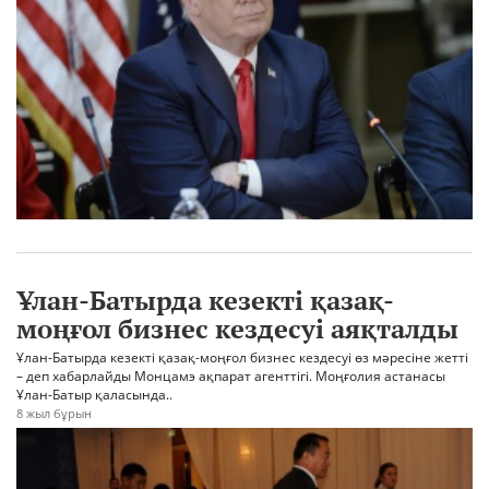
Ұлан-Батырда кезекті қазақ-
моңғол бизнес кездесуі аяқталды
Ұлан-Батырда кезекті қазақ-моңғол бизнес кездесуі өз мәресіне жетті
– деп хабарлайды Монцамэ ақпарат агенттігі. Моңғолия астанасы
Ұлан-Батыр қаласында..
8 жыл бұрын