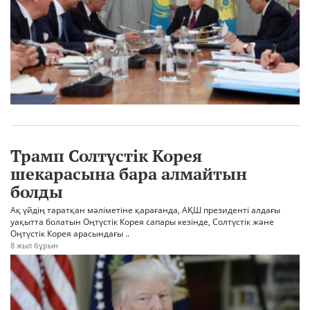
Трамп Солтүстік Корея
шекарасына бара алмайтын
болды
Ақ үйдің таратқан мәліметіне қарағанда, АҚШ президенті алдағы
уақытта болатын Оңтүстік Корея сапары кезінде, Солтүстік және
Оңтүстік Корея арасындағы ..
8 жыл бұрын