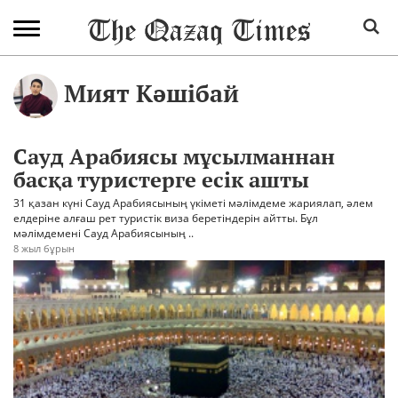
Мият Кәшібай
Сауд Арабиясы мұсылманнан
басқа туристерге есік ашты
31 қазан күні Сауд Арабиясының үкіметі мәлімдеме жариялап, әлем
елдеріне алғаш рет туристік виза беретіндерін айтты. Бұл
мәлімдемені Сауд Арабиясының ..
8 жыл бұрын