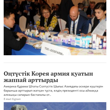
Оңтүстік Корея армия қуатын
жаппай арттырды
Америка Құрама Штаты Солтүстік Шығыс Азиядағы әскери күштерін
барынша арттырып жатқан тұста, елдің президенті осы аймаққа
алғашқы сапарын бастағалы от..
8 жыл бұрын