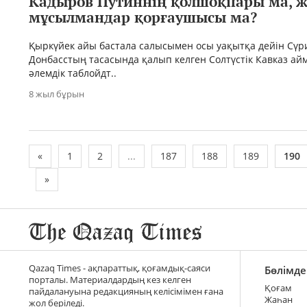
Кадыров Путиннің қолшоқпары ма, ж
мұсылмандар қорғаушысы ма?
Қыркүйек айы бастала салысымен осы уақытқа дейін Сүр
Донбасстың тасасында қалып келген Солтүстік Кавказ ай
әлемдік таблойдт..
8 жыл бұрын
«
1
2
...
187
188
189
190
»
Qazaq Times - ақпараттық, қоғамдық-саяси
Бөлімде
порталы. Материалдардың кез келген
Қоғам
пайдалануына редакцияның келісімімен ғана
Жаһан
жол беріледі.