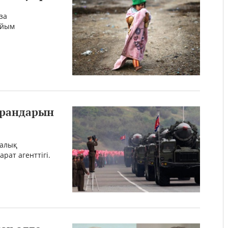
за
айым
ырандарын
калық
рат агенттігі.