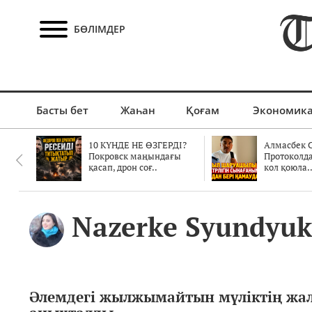
БӨЛІМДЕР
Басты бет
Жаһан
Қоғам
Экономик
10 КҮНДЕ НЕ ӨЗГЕРДІ?
Алмасбек С
Покровск маңындағы
Протоколд
қасап, дрон соғ..
кол қоюла.
Nazerke Syundyuk
Әлемдегі жылжымайтын мүліктің жа