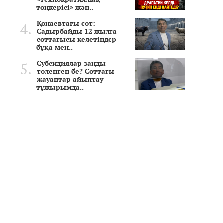
төңкерісі» жән..
Қонаевтағы сот:
Садырбайды 12 жылға
соттағысы келетіндер
бұқа мен..
Субсидиялар заңды
төленген бе? Соттағы
жауаптар айыптау
тұжырымда..