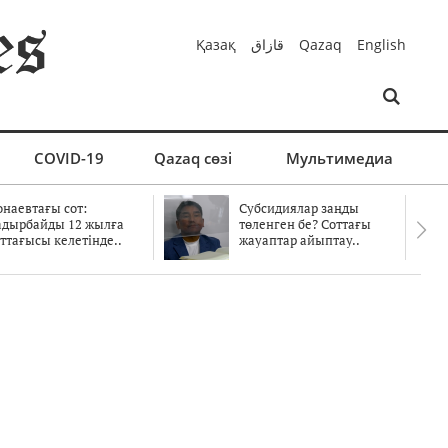
Қазақ
قازاق
Qazaq
English
COVID-19
Qazaq сөзі
Мультимедиа
онаевтағы сот:
Субсидиялар заңды
адырбайды 12 жылға
төленген бе? Соттағы
ттағысы келетінде..
жауаптар айыптау..