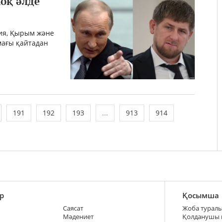
оқ әлде
ия, Қырым және
мағы қайтадан
191
192
193
...
913
914
р
Қосымша
Саясат
Жоба турал
Мәдениет
Қолданушы