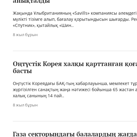
анықталды
Жақында Ұлыбританияның «Savills» компаниясы әлемде
мүлікті тізімге алып, бағалау қорытындысын шығарды. Ре
«Спутник», қытайлық «Шин..
8 жыл бұрын
Оңтүстік Корея халқы қарттанған қоғ
басты
Оңтүстік Кореядағы БАҚ-тың хабарлауынша, мемлекет т
жүргізілген санақтың жаңа нәтижесі бойынша 65 жастан 
халық санының 14 пай..
8 жыл бұрын
Газа секторындағы балалардың жағд