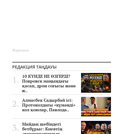
Жарнама
РЕДАКЦИЯ ТАҢДАУЫ
10 КҮНДЕ НЕ ӨЗГЕРДІ?
Покровск маңындағы
қасап, дрон соғысы және
ж..
Алмасбек Садырбай ісі:
Протоколдағы «күмәнді»
кол қоюлар, Павлода..
Майдан шебіндегі
бетбұрыс: Киевтің
«технократиялық