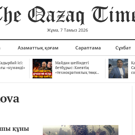
Жұма, 7 Тамыз 2026
а
Азаматтық қоғам
Сараптама
Сұхбат
адырбай ісі:
Майдан шебіндегі
Қ
ағы «күмәнді»
бетбұрыс: Киевтің
С
.
«технократиялық төңк..
со
ova
лпы құны