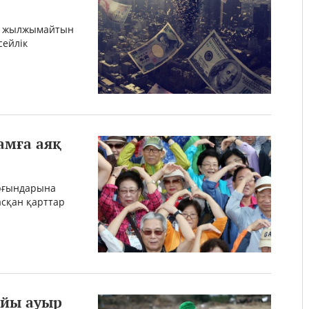
гі жылжымайтын
сейлік
амға аяқ
ұрғындарына
асқан қарттар
айы ауыр