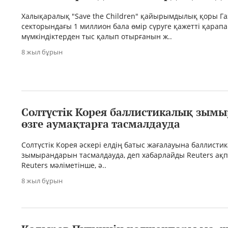
Халықаралық "Save the Children" қайырымдылық қоры Га
секторындағы 1 миллион бала өмір сүруге қажетті қарап
мүмкіндіктерден тыс қалып отырғанын ж..
8 жыл бұрын
Солтүстік Корея баллистикалық зым
өзге аумақтарға тасмалдауда
Солтүстік Корея әскері елдің батыс жағалауына баллисти
зымырандарын тасмалдауда, деп хабарлайды Reuters ақпа
Reuters мәліметінше, ә..
8 жыл бұрын