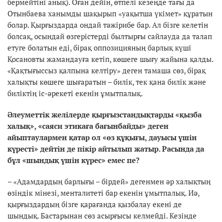
бермейтіні анық). Оған дейін, өтпелі кезеңде тағы да
Отынбаева ханымды шақырып «уақытша үкімет» құратын
болар. Қырғыздарда ондай тәжірибе бар. Ал бізге келетін
болсақ, осындай өзгерістерді былтырғы сайлауда да талап
етуге болатын еді, бірақ оппозицияның барлық күші
Қосановты жамандауға кетіп, көшеге шығу жайына қалды.
«Қақтығыссыз қалпына келтіру» деген тамаша сөз, бірақ
халықты көшеге шығаратын – билік, тек қана билік және
биліктің іс-әрекеті екенін ұмытпалық.
Әлеуметтік желілерде қырғызстандықтарды «қызба
халық», «саяси этикаға бағынбайды» деген
айыптаулармен қатар ол «өз құқығы, дауысы үшін
күресті» дейтін де пікір айтылып жатыр. Расында да
бұл «шындық үшін күрес» емес пе?
– «Адамдардың барлығы – бірдей» дегенмен әр халықтың
өзіндік мінезі, менталитеті бар екенін ұмытпалық. Иә,
қырғыздардың бізге қарағанда қызбалау екені де
шындық. Бастарынан сөз асырғысы келмейді. Кезінде