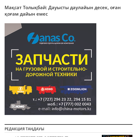
Мақсат Толықбай: Дауысты даулайын десек, оған
қоғам дайын емес
РЕДАКЦИЯ ТАҢДАУЫ