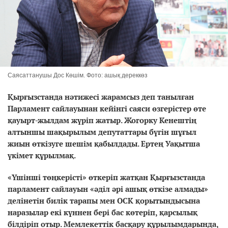
Саясаттанушы Дос Көшім. Фото: ашық дереккөз
Қырғызстанда нәтижесі жарамсыз деп танылған
Парламент сайлауынан кейінгі саяси өзгерістер өте
қауырт-жылдам жүріп жатыр. Жогорку Кенештің
алтыншы шақырылым депутаттары бүгін шұғыл
жиын өткізуге шешім қабылдады. Ертең Уақытша
үкімет құрылмақ.
«Үшінші төңкерісті» өткеріп жатқан Қырғызстанда
парламент сайлауын «әділ әрі ашық өткізе алмады»
делінетін билік тарапы мен ОСК қорытындысына
наразылар екі күннен бері бас көтеріп, қарсылық
білдіріп отыр. Мемлекеттік басқару құрылымдарында,