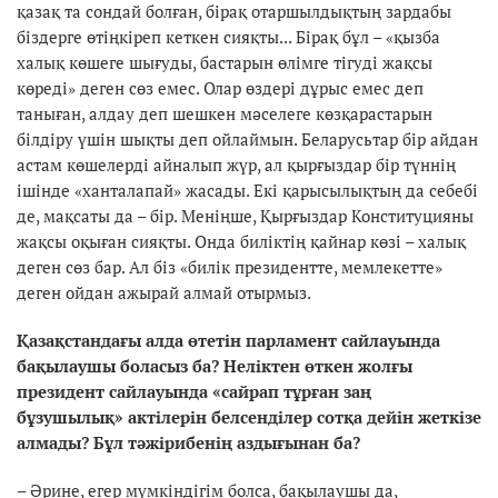
қазақ та сондай болған, бірақ отаршылдықтың зардабы
біздерге өтіңкіреп кеткен сияқты... Бірақ бұл – «қызба
халық көшеге шығуды, бастарын өлімге тігуді жақсы
көреді» деген сөз емес. Олар өздері дұрыс емес деп
таныған, алдау деп шешкен мәселеге көзқарастарын
білдіру үшін шықты деп ойлаймын. Беларусьтар бір айдан
астам көшелерді айналып жүр, ал қырғыздар бір түннің
ішінде «ханталапай» жасады. Екі қарысылықтың да себебі
де, мақсаты да – бір. Меніңше, Қырғыздар Конституцияны
жақсы оқыған сияқты. Онда биліктің қайнар көзі – халық
деген сөз бар. Ал біз «билік президентте, мемлекетте»
деген ойдан ажырай алмай отырмыз.
Қазақстандағы алда өтетін парламент сайлауында
бақылаушы боласыз ба? Неліктен өткен жолғы
президент сайлауында «сайрап тұрған заң
бұзушылық» актілерін белсенділер сотқа дейін жеткізе
алмады? Бұл тәжірибенің аздығынан ба?
– Әрине, егер мүмкіндігім болса, бақылаушы да,