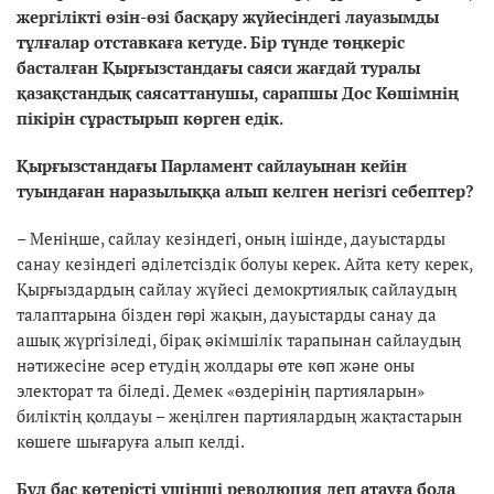
жергілікті өзін-өзі басқару жүйесіндегі лауазымды
тұлғалар отставкаға кетуде. Бір түнде төңкеріс
басталған Қырғызстандағы саяси жағдай туралы
қазақстандық саясаттанушы, сарапшы Дос Көшімнің
пікірін сұрастырып көрген едік.
Қырғызстандағы Парламент сайлауынан кейін
туындаған наразылыққа алып келген негізгі себептер?
– Меніңше, сайлау кезіндегі, оның ішінде, дауыстарды
санау кезіндегі әділетсіздік болуы керек. Айта кету керек,
Қырғыздардың сайлау жүйесі демокртиялық сайлаудың
талаптарына бізден гөрі жақын, дауыстарды санау да
ашық жүргізіледі, бірақ әкімшілік тарапынан сайлаудың
нәтижесіне әсер етудің жолдары өте көп және оны
электорат та біледі. Демек «өздерінің партияларын»
биліктің қолдауы – жеңілген партиялардың жақтастарын
көшеге шығаруға алып келді.
Бұл бас көтерісті үшінші революция деп атауға бола