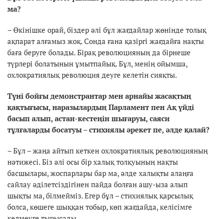
ма?
– Өкінішке орай, біздер әлі бұл жағдайлар жөнінде толық
ақпарат алғамыз жоқ. Сонда ғана қазіргі жағдайға нақты
баға беруге болады. Бірақ революцияның да бірнеше
түрлері болатынын ұмытпайық. Бұл, менің ойымша,
охлократиялық революция деуге келетін сияқты.
Түні бойғы демонстрантар мен арнайы жасақтың
қақтығысы, наразылардың Парламент пен Ақ үйді
басып алып, астан-кестеңін шығаруы, саяси
тұлғаларды босатуы – стихиялы әрекет пе, әлде қалай?
– Бұл – жаңа айтып кеткен охлократиялық революцияның
нәтижесі. Біз әлі осы бір халық толқуының нақты
басшылары, жоспарлары бар ма, әлде халықты алаңға
сайлау әділетсіздігінен пайда болған ашу-ыза алып
шықты ма, білмейміз. Егер бұл – стихиялық қарсылық
болса, көшеге шыққан тобыр, көп жағдайда, келісімге
келмеуге тырысады...