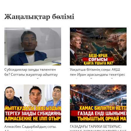
Жаңалықтар бөлімі
Субсидиялар заңды төленген
Уақытша бітімнің соңы: АҚШ
бе? Соттағы жауаптар айыптау
пен Иран арасындағы текетірес
тұжырымдарын қайта қарауға
неліктен қайта ушықты?
негіз бола ала ма?
Алмасбек Садырбайдың соты.
ГАЗАДАҒЫ ТАРИХИ БЕТБҰРЫС: