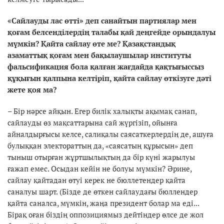
«Сайлауды лас өтті» деп санайтын партиялар мен
қоғам белсенділердің талабы қай деңгейде орындалуы
мүмкін? Қайта сайлау өте ме? Қазақстандық
азаматтық қоғам мен бақылаушылар институты
фальсификация бола қалған жағдайда қақтығыссыз
құқығын қалпына келтіріп, қайта сайлау өткізуге дәті
жете қоя ма?
– Бір нәрсе айқын. Егер билік халықты ақымақ санап,
сайлауды өз мақсаттарына сай жүргізіп, ойынға
айналдырғысы келсе, салиқалы саясаткерлердің де, ашуға
булыққан электораттың да, «саясатың құрысын» деп
тыныш отырған жұртшылықтың да бір күні жарылуы
ғажап емес. Осыдан кейін не болуы мүмкін? Әрине,
сайлау қайтадан өтуі керек не бюллетендер қайта
саналуы шарт. (Бізде де өткен сайлаудағы бюллендер
қайта саналса, мүмкін, жаңа президент болар ма еді...
Бірақ оған біздің оппозициямыз дейтіндер өлсе де жол