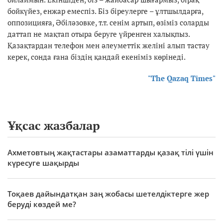
бойкүйез, енжар емеспіз. Біз біреулерге – ұлтшылдарға,
оппозицияға, Әбіләзовке, т.т. сенім артып, өзіміз соларды
даттап не мақтап отыра беруге үйренген халықпыз.
Қазақтардан телефон мен әлеуметтік желіні алып тастау
керек, сонда ғана біздің қандай екеніміз көрінеді.
"The Qazaq Times"
Ұқсас жазбалар
Ахметовтың жақтастары азаматтарды қазақ тілі үшін
күресуге шақырды
Тоқаев дайындатқан заң жобасы шетелдіктерге жер
беруді көздей ме?