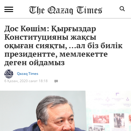
Дос Көшім: Қырғыздар
Конституцияны жақсы
оқыған сияқты, ...ал біз билік
президентте, мемлекетте
деген ойдамыз
Qazaq Times
6 Қазан, 2020 сағат 18:18