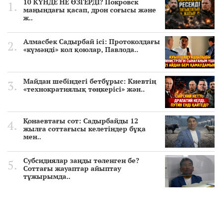
10 КҮНДЕ НЕ ӨЗГЕРДІ? Покровск
маңындағы қасап, дрон соғысы және
ж..
Алмасбек Садырбай ісі: Протоколдағы
«күмәнді» кол қоюлар, Павлода..
Майдан шебіндегі бетбұрыс: Киевтің
«технократиялық төңкерісі» жән..
Қонаевтағы сот: Садырбайды 12
жылға соттағысы келетіндер бұқа
мен..
Субсидиялар заңды төленген бе?
Соттағы жауаптар айыптау
тұжырымда..