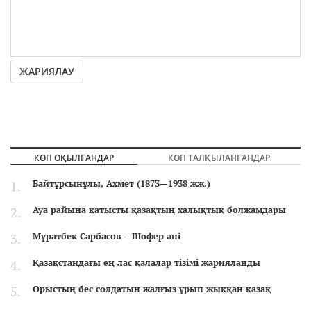
ЖАРИЯЛАУ
КӨП ОҚЫЛҒАНДАР
КӨП ТАЛҚЫЛАНҒАНДАР
Байтұрсынұлы, Ахмет (1873—1938 жж.)
Ауа райына қатысты қазақтың халықтық болжамдары
Мұратбек Сарбасов – Шофер әні
Қазақстандағы ең лас қалалар тізімі жарияланды
Орыстың бес солдатын жалғыз ұрып жыққан қазақ