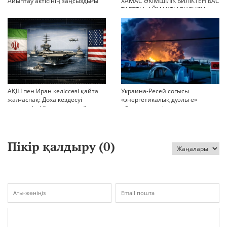
Айыптау актісінің заңсыздығы
ХАМАС ӘКІМШІЛІК БИЛІКТЕН БАС
мен қолдан өсірілген
ТАРТТЫ. АЙМАҚТЫ ЕНДІ КІМ
миллиондар
БАСҚАРАДЫ?
АҚШ пен Иран келіссөзі қайта
Украина-Ресей соғысы
жалғаспақ: Доха кездесуі
«энергетикалық дуэльге»
шиеленісті бәсеңдете ме?
айналып кетті
Пікір қалдыру (
0
)