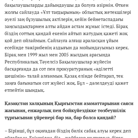
бақылаушыларды дайындаушы да болуға әзірмін. Өткен
жолғы сайлауда «Ұлт тағдырының» облыстық жетекшілері
әуелі заң бұзушылық актілерін, кейін бейнетаспадағы
заңсыздықтармен алты айдан астам жұмыс істеді. Бірақ
біздің соттың қандай екенін айтып жатудың қажеті жоқ
қой деп ойлаймын. Сайлауға алғаш араласқан ұйым
есебінде тәжірибенің аздығын да мойындауымыз керек.
Бірақ мен 1999 жыл мен 2005 жылдың арасында
Республикалық Тәуелсіз Бақылаушылар жүйесін
басқарғанда да сот пен прокуратураның «әділетті
шешімін» талай алғанмын. Қазақ елінде бейтарап, тек
заңға бағынатын сот жүйесі жоқ. Бұл – дәлелдеуді қажет
етпейтін шындық.
Қазақстан халқының Қырғызстан азаматтарынан саяси
жағынан, енжарлық пен бойкүйездікке төзбеушілік
тұрғысынан үйренері бар ма, бар болса қандай?
– Бірінші, бұл оқиғадан біздің билік сабақ алуы керек деп
ойлаймын. Екіншіден, біз – жайбасар шығармыз, бірақ