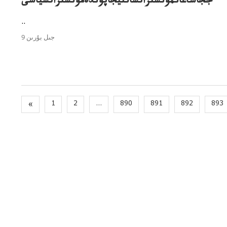
ججاساعانمونستراتسانتيجاپوندەمونستراتسياسى
..
9 جىل بۇرىن
«
1
2
...
890
891
892
893