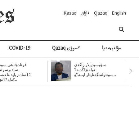
English
Qazaq
قازاق
Қазақ
مۋلتيمەديا
Qazaq ءسوزى
COVID-19
سۋبسيديالار زاڭدى
قوناەۆتاعى سوت
تولەنزاڭدىە؟
سادىرسوتد
سوتتولەنگەناپتار ايىبە؟ۋ..
12سادىربايدىتاعى
كەلە12نجى..