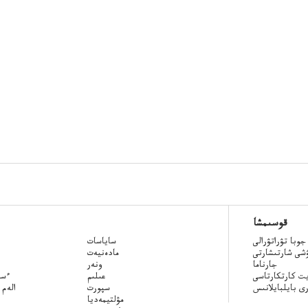
قوسىمشا
جوبا تۋراتۋرالى
ساياسات
ۋشى شارتىشارتى
مادەنيەت
جارناما
ونەر
ت كارتكارتاسى
عىلىم
Qazaq
ى بايلبايلانىس
سپورت
الەم 
مۋلتيمەديا