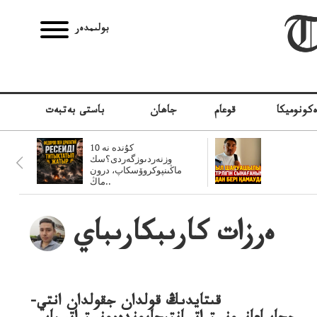
بولىمدەر
كونوميكا
قوعام
جاھان
باستى بەتبەت
10 كۇندە نە
وزنەردىوزگەردى؟سك
ماڭىنپوكروۆسكاپ، درون
ماڭ..
ەرزات كارىبكارىباي
قىتايدىڭ قولدان جقولدان انتي-