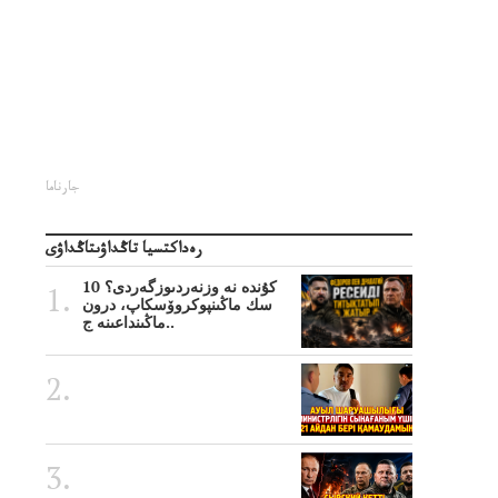
جارناما
رەداكتسيا تاڭداۋىتاڭداۋى
10 كۇندە نە وزنەردىوزگەردى؟
سك ماڭىنپوكروۆسكاپ، درون
ماڭىنداعىنە ج..