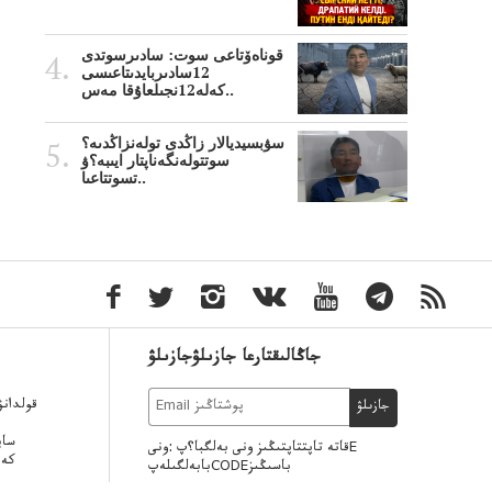
قوناەۆتاعى سوت: سادىرسوتدى
12سادىربايدىتاعىسى
كەلە12نجىلعاۇقا مەس..
سۋبسيديالار زاڭدى تولەنزاڭدىە؟
سوتتولەنگەناپتار ايىبە؟ۋ
تسوتتاعىا..
جاڭالىقتارعا جازىلۋجازىلۋ
قولدان
جازىلۋ
ساي
قاتە تاپتتاپتىڭىز ونى بەلگبا؟پ :ونىE
كەر
بابەلگىلەپCODEباسىڭىز