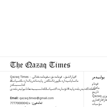
Qazaq Times - اقپاراتتىق، قوعامدىق-سقوعامدىقتالى.
بولىمدەر
ماتساياسيداردىڭپورتالىلگەن پايدماتەريالداردىڭتسيانىڭ
قوعام
كەلىسىمىكەز
جاھان
عانكەلگەنبەرىلەدپايدالانۋىنارەداكتسيانىڭكەلىسىمىمەنعاناجولبەرىلەدى
تاريح
 ءسوزى
Email:
qazaq.times@gmail.com
قازاقازاقتارى
تەلەفون:
+77770000042
سۇحبات