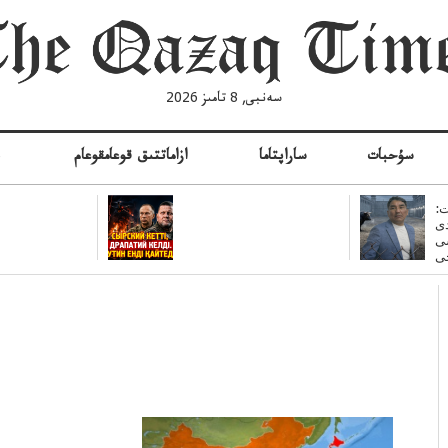
سەنبى, 8 تامىز 2026
سۇحبات
ساراپتاما
ازاماتتىق قوعامقوعام
ە
:
ى
سى