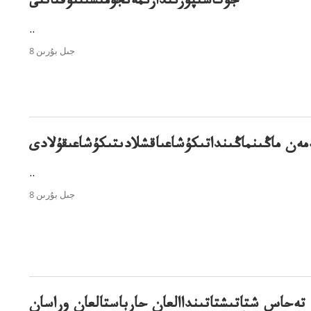
جۇكاسىپورىندارىمەنجۇمىسىنتوقتاتتى
..
8 جىل بۇرىن
مەن ماڭىنماڭىنداتىكۇشاعىاقشلادىتىكۇشاعىقۇلادى
..
8 جىل بۇرىن
تەحاس شتاتىشتاتىنداالعان حارباستالعان وراسان