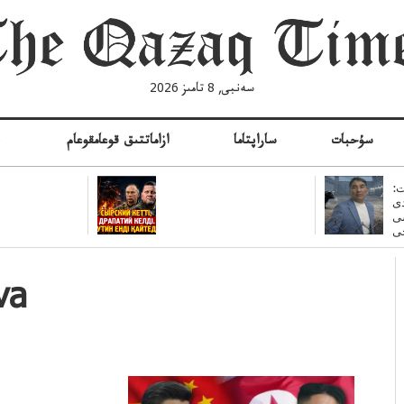
سەنبى, 8 تامىز 2026
سۇحبات
ساراپتاما
ازاماتتىق قوعامقوعام
ە
:
ى
سى
va