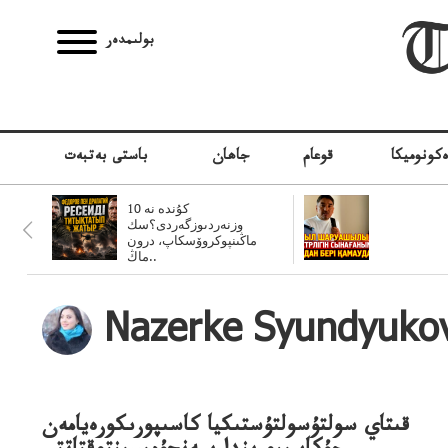
بولىمدەر
كونوميكا
قوعام
جاھان
باستى بەتبەت
10 كۇندە نە
وزنەردىوزگەردى؟سك
ماڭىنپوكروۆسكاپ، درون
ماڭ..
Nazerke Syundyuko
قىتاي سولتۇسولتۇستىكيا كاسىپورىكورەيامەن