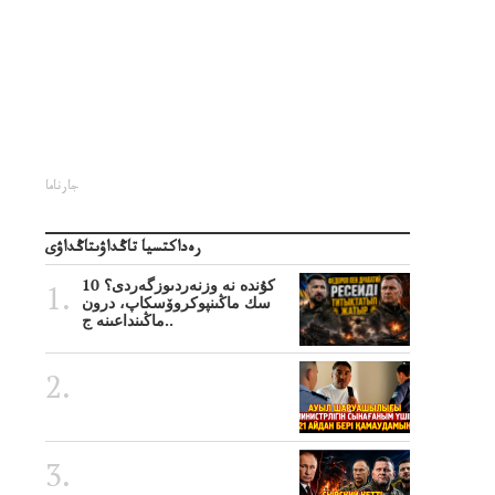
جارناما
رەداكتسيا تاڭداۋىتاڭداۋى
10 كۇندە نە وزنەردىوزگەردى؟
سك ماڭىنپوكروۆسكاپ، درون
ماڭىنداعىنە ج..