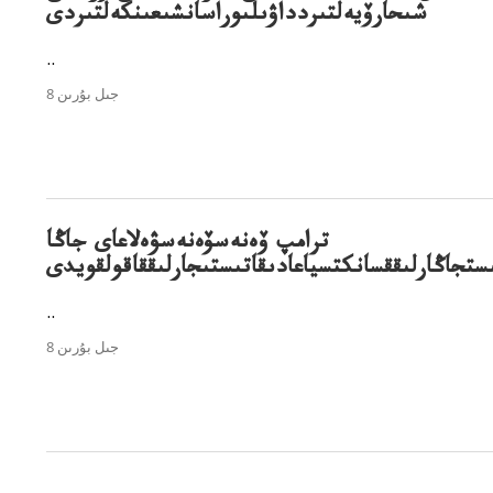
شىحارۆيەلتىردداۋىلىوراسانشىعىنكەلتىردى
..
8 جىل بۇرىن
ترامپ ۆەنەسۆەنەسۋەلاعاى جاڭا
ستجاڭارلىققسانكتسياعادىقاتىستىجارلىققاقولقويدى
..
8 جىل بۇرىن