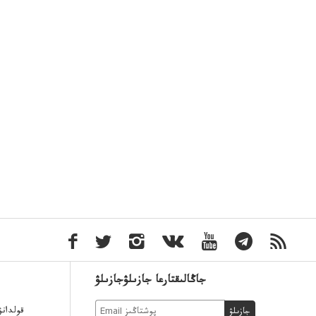
جاڭالىقتارعا جازىلۋجازىلۋ
قولدان
جازىلۋ