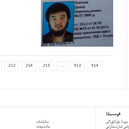
213
214
215
...
913
914
قوسىمشا
جوبا تۋراتۋرالى
ساياسات
ۋشى شارتىشارتى
مادەنيەت