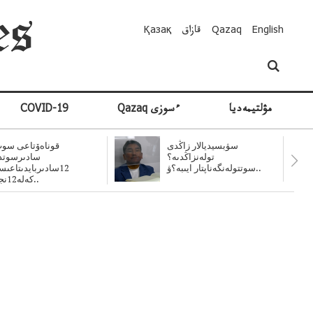
English
Qazaq
قازاق
Қазақ
مۋلتيمەديا
Qazaq ءسوزى
COVID-19
سۋبسيديالار زاڭدى
قوناەۆتاعى سوت
تولەنزاڭدىە؟
سادىرسوتد
سوتتولەنگەناپتار ايىبە؟ۋ..
12سادىربايدىتاعى
كەلە12نجى..