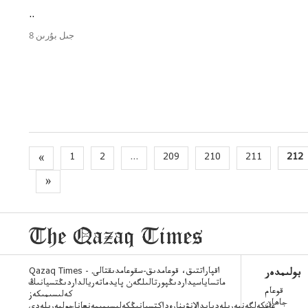
..
8 جىل بۇرىن
«
1
2
...
209
210
211
212
»
Qazaq Times - اقپاراتتىق، قوعامدىق-سقوعامدىقتالى.
بولىمدەر
ماتساياسيداردىڭپورتالىلگەن پايدماتەريالداردىڭتسيانىڭ
قوعام
كەلىسىمىكەز
جاھان
عانكەلگەنبەرىلەدپايدالانۋىنارەداكتسيانىڭكەلىسىمىمەنعاناجولبەرىلەدى