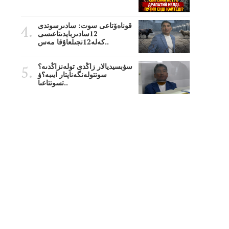
قوناەۆتاعى سوت: سادىرسوتدى
12سادىربايدىتاعىسى
كەلە12نجىلعاۇقا مەس..
سۋبسيديالار زاڭدى تولەنزاڭدىە؟
سوتتولەنگەناپتار ايىبە؟ۋ
تسوتتاعىا..