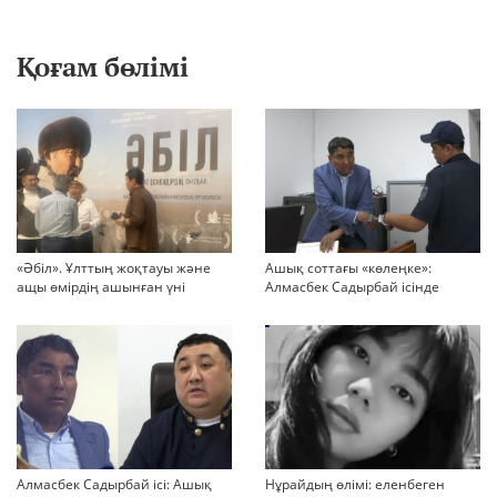
Қоғам бөлімі
«Әбіл». Ұлттың жоқтауы және
Ашық соттағы «көлеңке»:
ащы өмірдің ашынған үні
Алмасбек Садырбай ісінде
жауапсыз қалған сұрақтар
көбейіп барады
Алмасбек Садырбай ісі: Ашық
Нұрайдың өлімі: еленбеген