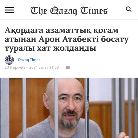
Ақордаға азаматтық қоғам
атынан Арон Атабекті босату
туралы хат жолданды
Qazaq Times
20 Қыркүйек, 2021 сағат 11:03