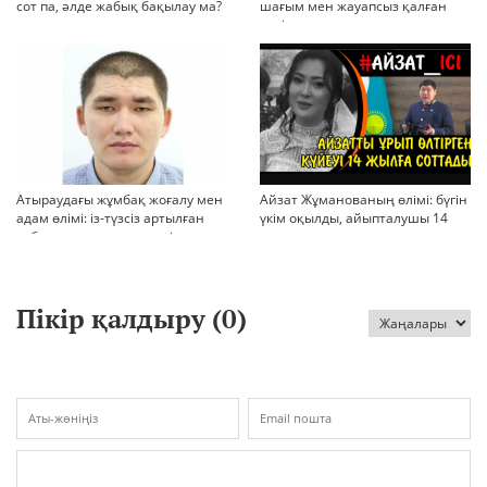
сот па, әлде жабық бақылау ма?
шағым мен жауапсыз қалған
қауіп
Атыраудағы жұмбақ жоғалу мен
Айзат Жұманованың өлімі: бүгін
адам өлімі: із-түзсіз артылған
үкім оқылды, айыпталушы 14
отбасы, полиция тергеуі және
жылға сотталды
қоғам реакциясы
Пікір қалдыру (
0
)