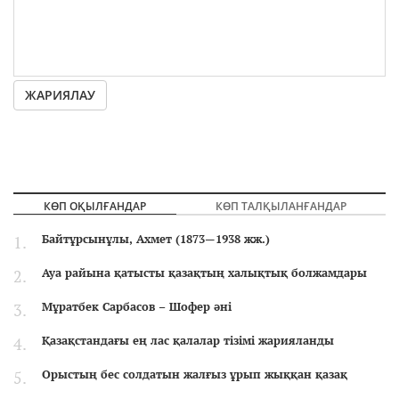
ЖАРИЯЛАУ
КӨП ОҚЫЛҒАНДАР
КӨП ТАЛҚЫЛАНҒАНДАР
Байтұрсынұлы, Ахмет (1873—1938 жж.)
Ауа райына қатысты қазақтың халықтық болжамдары
Мұратбек Сарбасов – Шофер әні
Қазақстандағы ең лас қалалар тізімі жарияланды
Орыстың бес солдатын жалғыз ұрып жыққан қазақ