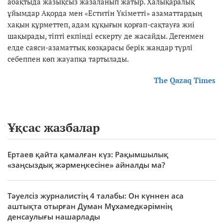
абақтыда жазықсыз жазаланып жатыр. Халықаралық
ұйымдар Ақорда мен «Еститін Үкіметті» азаматтардың
хақын құрметтеп, адам құқығын қорғап-сақтауға жиі
шақырады, тіпті екпінді ескерту де жасайды. Дегенмен
елде саяси-азаматтық көзқарасы берік жандар түрлі
себеппен көп жауапқа тартылады.
The Qazaq Times
Ұқсас жазбалар
Ертаев қайта қамалған күз: Рақымшылық
«заңсыздық жәрмеңкесіне» айналды ма?
Тәуелсіз журналистің 4 талабы: Он күннен аса
аштықта отырған Думан Мұхамедкәрімнің
денсаулығы нашарлады