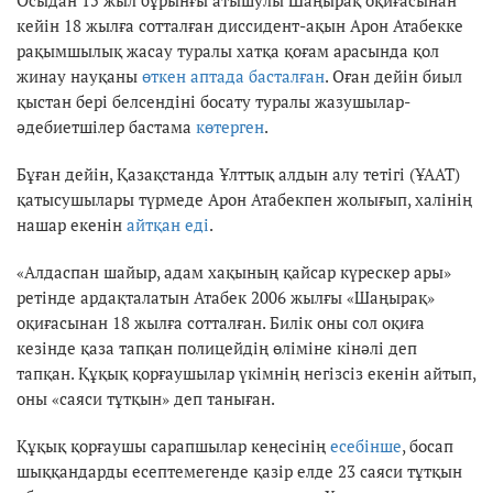
кейін 18 жылға сотталған диссидент-ақын Арон Атабекке
рақымшылық жасау туралы хатқа қоғам арасында қол
жинау науқаны
өткен аптада басталған
. Оған дейін биыл
қыстан бері белсендіні босату туралы жазушылар-
әдебиетшілер бастама
көтерген
.
Бұған дейін, Қазақстанда Ұлттық алдын алу тетігі (ҰААТ)
қатысушылары түрмеде Арон Атабекпен жолығып, халінің
нашар екенін
айтқан еді
.
«Алдаспан шайыр, адам хақының қайсар күрескер ары»
ретінде ардақталатын Атабек 2006 жылғы «Шаңырақ»
оқиғасынан 18 жылға сотталған. Билік оны сол оқиға
кезінде қаза тапқан полицейдің өліміне кінәлі деп
тапқан. Құқық қорғаушылар үкімнің негізсіз екенін айтып,
оны «саяси тұтқын» деп таныған.
Құқық қорғаушы сарапшылар кеңесінің
есебінше
, босап
шыққандарды есептемегенде қазір елде 23 саяси тұтқын