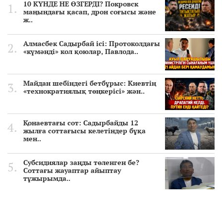
10 КҮНДЕ НЕ ӨЗГЕРДІ? Покровск
маңындағы қасап, дрон соғысы және
ж..
Алмасбек Садырбай ісі: Протоколдағы
«күмәнді» кол қоюлар, Павлода..
Майдан шебіндегі бетбұрыс: Киевтің
«технократиялық төңкерісі» жән..
Қонаевтағы сот: Садырбайды 12
жылға соттағысы келетіндер бұқа
мен..
Субсидиялар заңды төленген бе?
Соттағы жауаптар айыптау
тұжырымда..