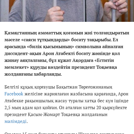
Қазақстанның азаматтық қоғамын жиі толғандыратын
мәселе «саяси тұтқындарды» босату тақырыбы. Ел
арасында «билік қысымының» символына айналған
диссидент-ақын Арон Атабекті босату жөнінде қол
жинау аяқталғаны, бұл құжат Ақордаға «Еститін
мемлекет» құруды көздейтін президент Тоқаевқа
жолданғаны хабарланды.
Белгілі құқық қорғаушы Бақытжан Төреғожинаның
Facebook
желісіне жариялаған жазбасына қарағанда, Арон
Атабекке рақымшылық жасау туралы хатқа бес күн ішінде
2,5 мың адам қол қойған. Ол аталған хатты 20 қыркүйекте
президент Қасым-Жомарт Тоқаевқа жолдағанын
мәлімдеді
.
Осыдан 15 жыл бұрынғы атышулы Шаңырақ оқиғасынан