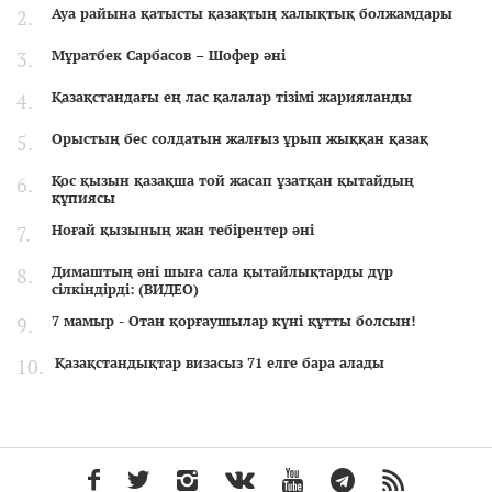
Ауа райына қатысты қазақтың халықтық болжамдары
Мұратбек Сарбасов – Шофер әні
Қазақстандағы ең лас қалалар тізімі жарияланды
Орыстың бес солдатын жалғыз ұрып жыққан қазақ
Қос қызын қазақша той жасап ұзатқан қытайдың
құпиясы
Ноғай қызының жан тебірентер әні
Димаштың әні шыға сала қытайлықтарды дүр
сілкіндірді: (ВИДЕО)
7 мамыр - Отан қорғаушылар күні құтты болсын!
Қазақстандықтар визасыз 71 елге бара алады