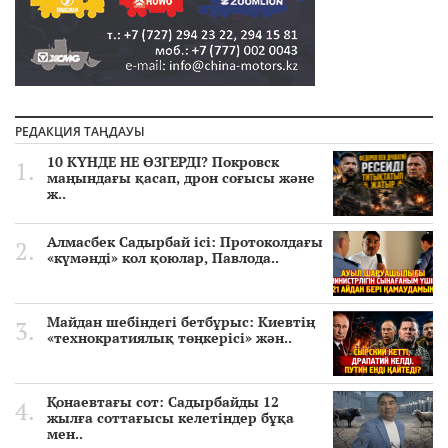
РЕДАКЦИЯ ТАҢДАУЫ
10 КҮНДЕ НЕ ӨЗГЕРДІ? Покровск
маңындағы қасап, дрон соғысы және
ж..
Алмасбек Садырбай ісі: Протоколдағы
«күмәнді» кол қоюлар, Павлода..
Майдан шебіндегі бетбұрыс: Киевтің
«технократиялық төңкерісі» жән..
Қонаевтағы сот: Садырбайды 12
жылға соттағысы келетіндер бұқа
мен..