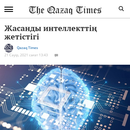
Жасанды интеллекттің
жетістігі
Qazaq Times
21 Сәуір, 2021 сағат 13:43