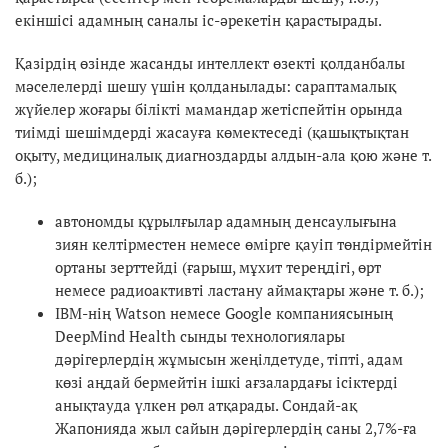
екіншісі адамның саналы іс-әрекетін қарастырады.
Қазірдің өзінде жасанды интеллект өзекті қолданбалы
мәселелерді шешу үшін қолданылады: сараптамалық
жүйелер жоғары білікті мамандар жетіспейтін орында
тиімді шешімдерді жасауға көмектеседі (қашықтықтан
оқыту, медициналық диагноздарды алдын-ала қою және т.
б.);
автономды құрылғылар адамның денсаулығына
зиян келтірместен немесе өмірге қауіп төндірмейтін
ортаны зерттейді (ғарыш, мұхит тереңдігі, өрт
немесе радиоактивті ластану аймақтары және т. б.);
IBM-нің Watson немесе Google компаниясының
DeepMind Health сынды технологиялары
дәрігерлердің жұмысын жеңілдетуде, тіпті, адам
көзі аңдай бермейтін ішкі ағзалардағы ісіктерді
анықтауда үлкен рөл атқарады. Сондай-ақ
Жапонияда жыл сайын дәрігерлердің саны 2,7%-ға