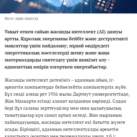
Фото: static.islam.kz
Уақыт өткен сайын жасанды интеллект (AI) дамуы
артты. Ядролық энергияны бейбіт және деструктивті
мақсаттар үшін пайдалану; мұнай өндірудегі
энергетикалық мәселелерді шешу және жаңа
материалдарды синтездеу үшін шикізат алу –
адамзаттың өмірін өзгерткен өнертабыстар.
Жасанды интеллект дегеніміз – адамның ойын, іс-
әрекетін компьютерде бейнелейтін компьютерлік жүйе.
Бұл сөзді алғаш рет 1956 жылы Дартмут университетінде,
Жон Маккарти есімді азамат қолданған көрінеді. Содан
бері бұл саланы зерттеушілер мен оған қызығушылық
танытушылар күн санап артып келеді. Жон мырзаның
пайымдауынша, жасанды интеллект екі бағытта жүзеге
асады. Біріншісі, адамның интеллектуалды әрекетін
қарастырса (есептер мен теоремаларды шешу, т.б.);