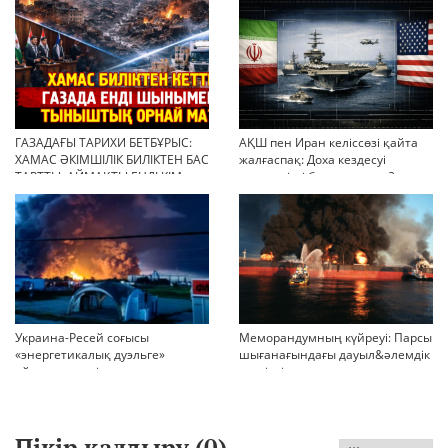
ГАЗАДАҒЫ ТАРИХИ БЕТБҰРЫС:
АҚШ пен Иран келіссөзі қайта
ХАМАС ӘКІМШІЛІК БИЛІКТЕН БАС
жалғаспақ: Доха кездесуі
ТАРТТЫ. АЙМАҚТЫ ЕНДІ КІМ
шиеленісті бәсеңдете ме?
БАСҚАРАДЫ?
Украина-Ресей соғысы
Меморандумның күйреуі: Парсы
«энергетикалық дуэльге»
шығанағындағы дауыл&әлемдік
айналып кетті
тәртіптің сын сағаты соғып тұр
Пікір қалдыру (
0
)