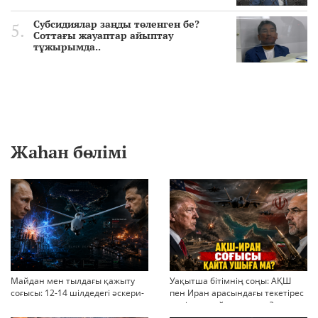
Субсидиялар заңды төленген бе?
Соттағы жауаптар айыптау
тұжырымда..
Жаһан бөлімі
Майдан мен тылдағы қажыту
Уақытша бітімнің соңы: АҚШ
соғысы: 12-14 шілдедегі әскери-
пен Иран арасындағы текетірес
стратегиялық ахуал
неліктен қайта ушықты?