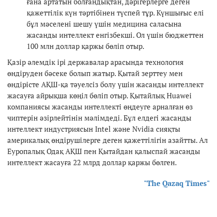
ғана артатын болғандықтан, дәрігерлерге деген
қажеттілік күн тәртібінен түспей тұр. Күншығыс елі
бұл мәселені шешу үшін медицина саласына
жасанды интеллект енгізбекші. Ол үшін бюджеттен
100 млн доллар қаржы бөліп отыр.
Қазір әлемдік ірі державалар арасында технология
өндіруден бәсеке болып жатыр. Қытай зерттеу мен
өндірісте АҚШ-қа тәуелсіз болу үшін жасанды интеллект
жасауға айрықша көңіл бөліп отыр. Қытайлық Huawei
компаниясы жасанды интеллекті өңдеуге арналған өз
чиптерін әзірлейтінін мәлімдеді. Бұл елдегі жасанды
интеллект индустриясын Intel және Nvidia сияқты
америкалық өндірушілерге деген қажеттілігін азайтты. Ал
Еуропалық Одақ АҚШ пен Қытайдан қалыспай жасанды
интеллект жасауға 22 млрд доллар қаржы бөлген.
"The Qazaq Times"