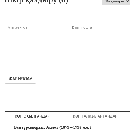
ЖАРИЯЛАУ
КӨП ОҚЫЛҒАНДАР
КӨП ТАЛҚЫЛАНҒАНДАР
Байтұрсынұлы, Ахмет (1873—1938 жж.)