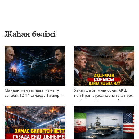
Жаһан бөлімі
Майдан мен тылдағы қажыту
Уақытша бітімнің соңы: АҚШ
соғысы: 12-14 шілдедегі әскери-
пен Иран арасындағы текетірес
стратегиялық ахуал
неліктен қайта ушықты?