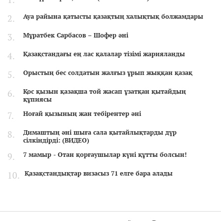
Ауа райына қатысты қазақтың халықтық болжамдары
Мұратбек Сарбасов – Шофер әні
Қазақстандағы ең лас қалалар тізімі жарияланды
Орыстың бес солдатын жалғыз ұрып жыққан қазақ
Қос қызын қазақша той жасап ұзатқан қытайдың
құпиясы
Ноғай қызының жан тебірентер әні
Димаштың әні шыға сала қытайлықтарды дүр
сілкіндірді: (ВИДЕО)
7 мамыр - Отан қорғаушылар күні құтты болсын!
Қазақстандықтар визасыз 71 елге бара алады