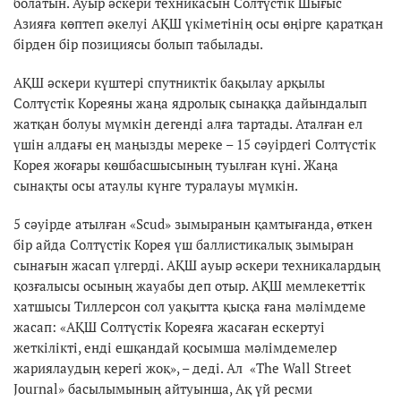
болатын. Ауыр әскери техникасын Солтүстік Шығыс
Азияға көптеп әкелуі АҚШ үкіметінің осы өңірге қаратқан
бірден бір позициясы болып табылады.
АҚШ әскери күштері спутниктік бақылау арқылы
Солтүстік Кореяны жаңа ядролық сынаққа дайындалып
жатқан болуы мүмкін дегенді алға тартады. Аталған ел
үшін алдағы ең маңызды мереке – 15 сәуірдегі Солтүстік
Корея жоғары көшбасшысының туылған күні. Жаңа
сынақты осы атаулы күнге туралауы мүмкін.
5 сәуірде атылған «Scud» зымыранын қамтығанда, өткен
бір айда Солтүстік Корея үш баллистикалық зымыран
сынағын жасап үлгерді. АҚШ ауыр әскери техникалардың
қозғалысы осының жауабы деп отыр. АҚШ мемлекеттік
хатшысы Тиллерсон сол уақытта қысқа ғана мәлімдеме
жасап: «АҚШ Солтүстік Кореяға жасаған ескертуі
жеткілікті, енді ешқандай қосымша мәлімдемелер
жариялаудың керегі жоқ», – деді. Ал «The Wall Street
Journal» басылымының айтуынша, Ақ үй ресми