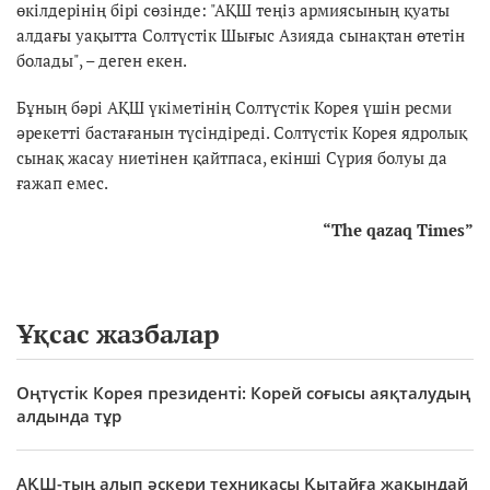
өкілдерінің бірі сөзінде: "АҚШ теңіз армиясының қуаты
алдағы уақытта Солтүстік Шығыс Азияда сынақтан өтетін
болады", – деген екен.
Бұның бәрі АҚШ үкіметінің Солтүстік Корея үшін ресми
әрекетті бастағанын түсіндіреді. Солтүстік Корея ядролық
сынақ жасау ниетінен қайтпаса, екінші Сүрия болуы да
ғажап емес.
“The qazaq Times”
Ұқсас жазбалар
Оңтүстік Корея президенті: Корей соғысы аяқталудың
алдында тұр
АҚШ-тың алып әскери техникасы Қытайға жақындай