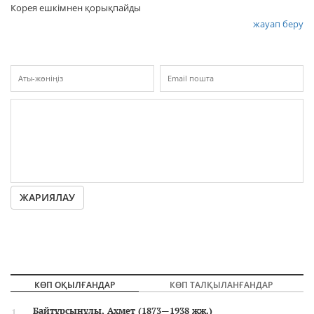
Корея ешкімнен қорықпайды
жауап беру
ЖАРИЯЛАУ
КӨП ОҚЫЛҒАНДАР
КӨП ТАЛҚЫЛАНҒАНДАР
Байтұрсынұлы, Ахмет (1873—1938 жж.)