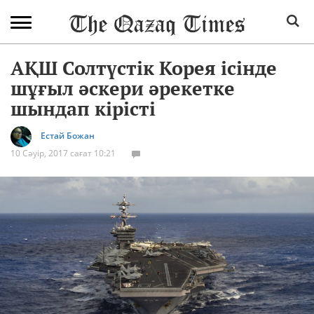
АҚШ Солтүстік Корея ісінде
шұғыл әскери әрекетке
шындап кірісті
Естай Божан
10 Сәуір, 2017 сағат 10:21