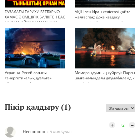
ГАЗАДАҒЫ ТАРИХИ БЕТБҰРЫС:
АҚШ пен Иран келіссөзі қайта
ХАМАС ӘКІМШІЛІК БИЛІКТЕН БАС
жалғаспақ: Доха кездесуі
ТАРТТЫ. АЙМАҚТЫ ЕНДІ КІМ
шиеленісті бәсеңдете ме?
БАСҚАРАДЫ?
Украина-Ресей соғысы
Меморандумның күйреуі: Парсы
«энергетикалық дуэльге»
шығанағындағы дауыл&әлемдік
айналып кетті
тәртіптің сын сағаты соғып тұр
Пікір қалдыру (
1
)
+
–
+2
Неешшшш
9 жыл бұрын