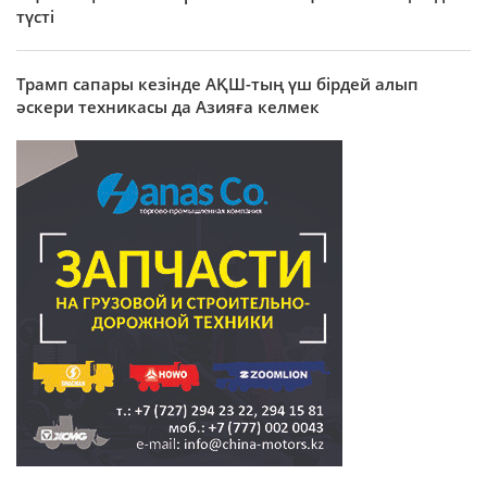
түсті
Трамп сапары кезінде АҚШ-тың үш бірдей алып
әскери техникасы да Азияға келмек