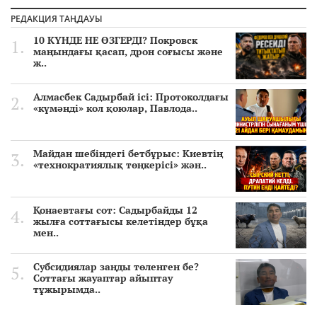
РЕДАКЦИЯ ТАҢДАУЫ
10 КҮНДЕ НЕ ӨЗГЕРДІ? Покровск
маңындағы қасап, дрон соғысы және
ж..
Алмасбек Садырбай ісі: Протоколдағы
«күмәнді» кол қоюлар, Павлода..
Майдан шебіндегі бетбұрыс: Киевтің
«технократиялық төңкерісі» жән..
Қонаевтағы сот: Садырбайды 12
жылға соттағысы келетіндер бұқа
мен..
Субсидиялар заңды төленген бе?
Соттағы жауаптар айыптау
тұжырымда..