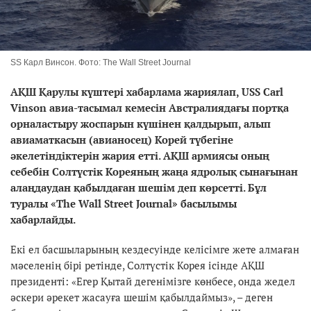
SS Карл Винсон. Фото: The Wall Street Journal
АҚШ Қарулы күштері хабарлама жариялап, USS Carl
Vinson авиа-тасымал кемесін Австралиядағы портқа
орналастыру жоспарын күшінен қалдырып, алып
авиаматкасын (авианосец) Корей түбегіне
әкелетіндіктерін жария етті. АҚШ армиясы оның
себебін Солтүстік Кореяның жаңа ядролық сынағынан
алаңдаудан қабылдаған шешім деп көрсетті. Бұл
туралы «The Wall Street Journal» басылымы
хабарлайды.
Екі ел басшыларының кездесуінде келісімге жете алмаған
мәселенің бірі ретінде, Солтүстік Корея ісінде АҚШ
президенті: «Егер Қытай дегенімізге көнбесе, онда жедел
әскери әрекет жасауға шешім қабылдаймыз», – деген