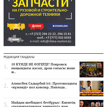
РЕДАКЦИЯ ТАҢДАУЫ
10 КҮНДЕ НЕ ӨЗГЕРДІ? Покровск
маңындағы қасап, дрон соғысы және
ж..
Алмасбек Садырбай ісі: Протоколдағы
«күмәнді» кол қоюлар, Павлода..
Майдан шебіндегі бетбұрыс: Киевтің
«технократиялық төңкерісі» жән..