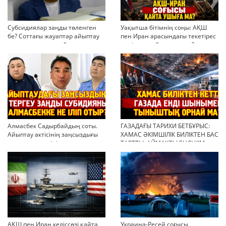
Субсидиялар заңды төленген
Уақытша бітімнің соңы: АҚШ
бе? Соттағы жауаптар айыптау
пен Иран арасындағы текетірес
тұжырымдарын қайта қарауға
неліктен қайта ушықты?
негіз бола ала ма?
Алмасбек Садырбайдың соты.
ГАЗАДАҒЫ ТАРИХИ БЕТБҰРЫС:
Айыптау актісінің заңсыздығы
ХАМАС ӘКІМШІЛІК БИЛІКТЕН БАС
мен қолдан өсірілген
ТАРТТЫ. АЙМАҚТЫ ЕНДІ КІМ
миллиондар
БАСҚАРАДЫ?
АҚШ пен Иран келіссөзі қайта
Украина-Ресей соғысы