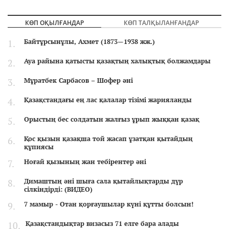
КӨП ОҚЫЛҒАНДАР
КӨП ТАЛҚЫЛАНҒАНДАР
Байтұрсынұлы, Ахмет (1873—1938 жж.)
Ауа райына қатысты қазақтың халықтық болжамдары
Мұратбек Сарбасов – Шофер әні
Қазақстандағы ең лас қалалар тізімі жарияланды
Орыстың бес солдатын жалғыз ұрып жыққан қазақ
Қос қызын қазақша той жасап ұзатқан қытайдың
құпиясы
Ноғай қызының жан тебірентер әні
Димаштың әні шыға сала қытайлықтарды дүр
сілкіндірді: (ВИДЕО)
7 мамыр - Отан қорғаушылар күні құтты болсын!
Қазақстандықтар визасыз 71 елге бара алады