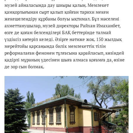
музей айналасында дау шиыры қалың. Мемлекет
қамқорлығынан сырт қалып қойған тарихи мекен
жекешелендіру құрбаны болуы ықтимал. Бұл мәселені
ахметтанушылар, музей директоры Райхан Имаханбет,
өзге де қоғам белсенділері БАҚ беттерінде талмай
үздіксіз көтеріп келеді. Әзірге нәтиже жоқ. 150 жылдық
мерейтойы қарсаңында билік мемлекеттік тілін
реформалаған феномен тұлғасына қарайласып, көзіндей
қадірлі мұраның үдесінен шыға алмаса қоғамға да, өзіне
де зор сын болмақ.