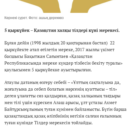
Көрнекі сурет. Фото: ашық дереккөз
5 қыркүйек – Қазақстан халқы тілдері күні мерекесі.
Бұған дейін (1998 жылдың 20 қаңтарынан бастап) 22
қыркүйекте атап өтілетін мереке, 2017 жылғы үкімет
басшысы Бақытжан Сағынтаев «Қазақстан
Республикасында мереке күндер тізбесін бекіту туралы»
қаулысымен 5 қыркүйекке ауыстырылған.
Атаулы датаның өзгеру себебі – «Ұлттың сақталуына да,
жоғалуына да себеп болатын нәрсенің қуаттысы – тіл»
деген ұлағатты сөз қалдырған, қазақ халқының тағдыры
мен тілі үшін күрескен Алаш арысы, ұлт ұстазы Ахмет
Байтұрсынұлының туған күнімен байланысты. Бүгін барша
қазақстандық қазақ әліпбиінің негізін салған ғалымның
туған күнінде Тілдер мерекесін тойлайды.