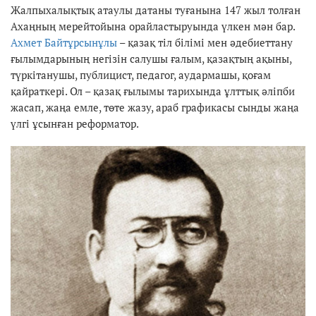
Жалпыхалықтық атаулы датаны туғанына 147 жыл толған
Ахаңның мерейтойына орайластыруында үлкен мән бар.
Ахмет Байтұрсынұлы
– қазақ тіл білімі мен әдебиеттану
ғылымдарының негізін салушы ғалым, қазақтың ақыны,
түркітанушы, публицист, педагог, аудармашы, қоғам
қайраткері. Ол – қазақ ғылымы тарихында ұлттық әліпби
жасап, жаңа емле, төте жазу, араб графикасы сынды жаңа
үлгі ұсынған реформатор.