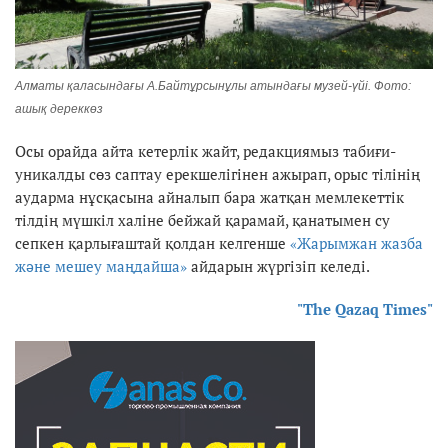
Алматы қаласындағы А.Байтұрсынұлы атындағы музей-үйі. Фото:
ашық дереккөз
Осы орайда айта кетерлік жайт, редакциямыз табиғи-
уникалды сөз саптау ерекшелігінен ажырап, орыс тілінің
аударма нұсқасына айналып бара жатқан мемлекеттік
тілдің мүшкіл халіне бейжай қарамай, қанатымен су
сепкен қарлығаштай қолдан келгенше
«Жарымжан жазба
және мешеу маңдайша»
айдарын жүргізіп келеді.
"The Qazaq Times"