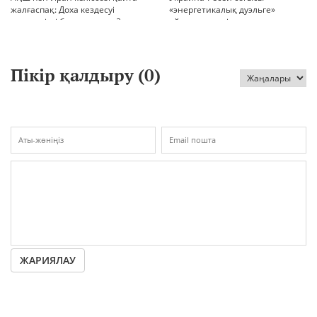
жалғаспақ: Доха кездесуі
«энергетикалық дуэльге»
шиеленісті бәсеңдете ме?
айналып кетті
Пікір қалдыру (
0
)
ЖАРИЯЛАУ