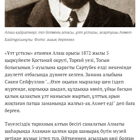
Алаш қайраткері, тіл білімінің атасы, ұлт ұстазы, ағартушы Ахмет
Байтұрсынұлы. Фото: ашық дереккөз
«Ұлт ұстазы» атанған Алаш арысы 1872 жылы 5
қыркүйекте Қостанай округі, Торғай уезі, Тосын
болысының 5-ауылына қарасты Сартүбек елді мекенінде
дәулетті отбасында дүниеге келген. Замана алыбына
Сәкен Сейфуллин "...Өзге оқыған мырзалар шен іздеп
жүргенде, қорлыққа шыдап, құлдыққа көніп, ұйқы басқан
қалың қазақтың ұлт намысын жыртып, ұлттық арын
жоқтаған патша заманында жалғыз-ақ Ахмет еді" деп баға
берген.
Тәуелсіздік тарихның алтын бесігі саналатын Алматы
шаһарында Ахаңнан қалған қара шаңырақ бүгін музей
ретінде жұмыс істеп тұр. Әйткенмен, асылдың көзі болған