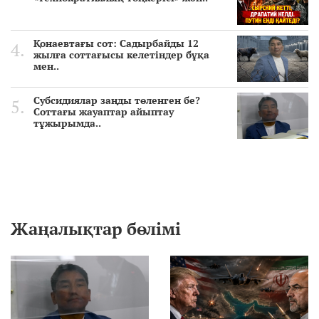
Қонаевтағы сот: Садырбайды 12
жылға соттағысы келетіндер бұқа
мен..
Субсидиялар заңды төленген бе?
Соттағы жауаптар айыптау
тұжырымда..
Жаңалықтар бөлімі