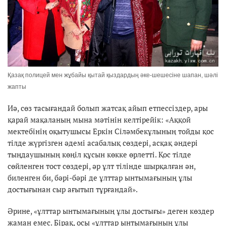
Қазақ полицей мен жұбайы қытай қыздардың әке-шешесіне шапан, шәлі
жапты
Иә, сөз тасығандай болып жатсақ айып етпессіздер, ары
қарай мақаланың мына мәтінін келтірейік: «Аққой
мектебінің оқытушысы Еркін Сіләмбекұлының тойды қос
тілде жүргізген әдемі асабалық сөздері, асқақ әндері
тыңдаушының көңіл құсын көкке өрлетті. Қос тілде
сөйленген тост сөздері, әр ұлт тілінде шырқалған ән,
биленген би, бәрі-бәрі де ұлттар ынтымағының ұлы
достығынан сыр ағытып тұрғандай».
Әрине, «ұлттар ынтымағының ұлы достығы» деген көздер
жаман емес. Бірақ, осы «ұлттар ынтымағының ұлы