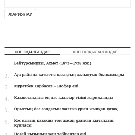
ЖАРИЯЛАУ
КӨП ОҚЫЛҒАНДАР
КӨП ТАЛҚЫЛАНҒАНДАР
Байтұрсынұлы, Ахмет (1873—1938 жж.)
Ауа райына қатысты қазақтың халықтық болжамдары
Мұратбек Сарбасов – Шофер әні
Қазақстандағы ең лас қалалар тізімі жарияланды
Орыстың бес солдатын жалғыз ұрып жыққан қазақ
Қос қызын қазақша той жасап ұзатқан қытайдың
құпиясы
Ноғай қызының жан тебірентер әні