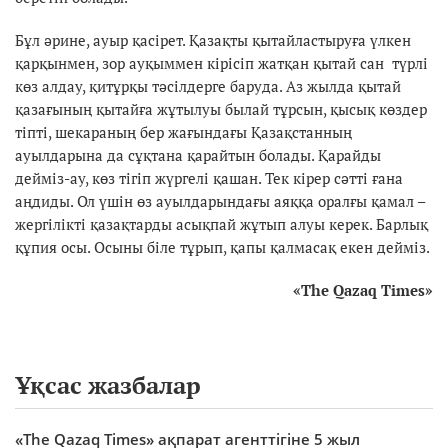
Бұл әрине, ауыр қасірет. Қазақты қытайластыруға үлкен
қарқынмен, зор ауқыммен кірісіп жатқан қытай сан түрлі
көз алдау, қитұрқы тәсілдерге баруда. Аз жылда қытай
қазағының қытайға жұтылуы былай тұрсын, қысық көздер
тіпті, шекараның бер жағындағы Қазақстанның
ауылдарына да сұқтана қарайтын болады. Қарайды
дейміз-ау, көз тігіп жүргелі қашан. Тек кірер сәтті ғана
аңдиды. Ол үшін өз ауылдарындағы аяққа оралғы қамал –
жергілікті қазақтарды асықпай жұтып алуы керек. Барлық
құпия осы. Осыны біле тұрып, қапы қалмасақ екен дейміз.
«
The Qazaq Times
»
Ұқсас жазбалар
«The Qazaq Times» ақпарат агенттігіне 5 жыл