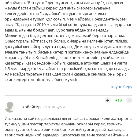
ойлаймын. "Бір туған" деп жүрген қырғызың анау "қазақ деген
жауды бастан сайыш керек" деп айтыскерлері ауызына
келгендерін оттап "ырдайды", тыңдап отырған халқы
орындарынан тұрып қол соғып, мәз мейрам. Президентінің сөзі
анау, "Қазақстан 2010 жылы бізді қоршауда қалдырып, салдарынан
адам шығыны болды" деп, Еуропаға әбден жамандады.
Миллиондап біздің ел ақша, астық, жанармай беріп отырғанда.
Орыс туралы айтпасақ та болар, ойларына келгенін істеп, тіліміз,
дәстүрімізден айырылуға аз қалдық. Димаш ұлымыздың атын жер
әлемге танытып, басына көтеріп жатқан хансу ағайын әлдеқайда
жақын ау, бізге. Қытай еліндегі жекпе-жек өнерінің майталман
қазақтары қазақ әндерін қойып, қазақша атойлап шыққан уақта
1,5 миллиард хансу ағайын еш ренжімей, қол соғып, қарсы алады.
Ал Ресейде тұратын қазақ дәл солай қазақша сөйлесе, оны орыс
скинхедтері өлтіріп кетуі әбден мүмкін.
жауап беру
+
–
+19
кобейгир
9 жыл бұрын
Ия, казакты кайтсе де аламыз деген саясат арыдан келе жатыр,оны
тусину ушин жастар тарихты арыдан окулары керек, тарихты
окып тусинсе болар еди кеш боп кетпей турганда, айтканынды
терис тусинеди коб адамдар, Саясатсыз ештене жасалмайтынын