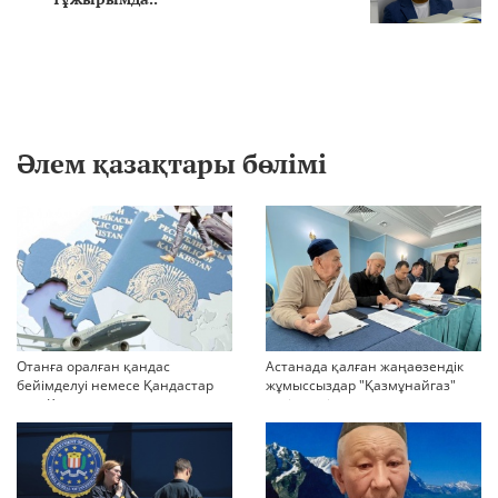
Әлем қазақтары бөлімі
Отанға оралған қандас
Астанада қалған жаңаөзендік
бейімделуі немесе Қандастар
жұмыссыздар "Қазмұнайгаз"
мен Қазақстандағы
келіссөзді тоқтатып тастады
мигранттарды ақпараттық
дейді
қолдау және әлеуметтік
бейімдеудің медиа-стратегиясы