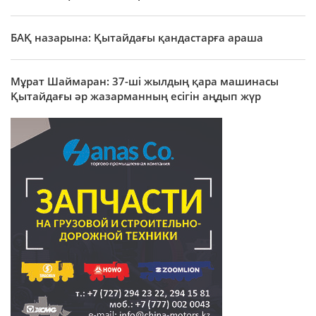
БАҚ назарына: Қытайдағы қандастарға араша
Мұрат Шаймаран: 37-ші жылдың қара машинасы
Қытайдағы әр жазарманның есігін аңдып жүр