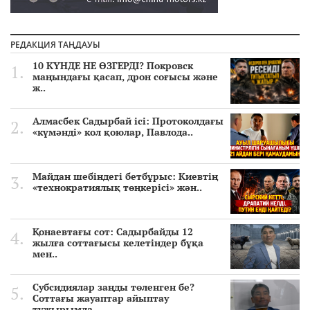
РЕДАКЦИЯ ТАҢДАУЫ
10 КҮНДЕ НЕ ӨЗГЕРДІ? Покровск
маңындағы қасап, дрон соғысы және
ж..
Алмасбек Садырбай ісі: Протоколдағы
«күмәнді» кол қоюлар, Павлода..
Майдан шебіндегі бетбұрыс: Киевтің
«технократиялық төңкерісі» жән..
Қонаевтағы сот: Садырбайды 12
жылға соттағысы келетіндер бұқа
мен..
Субсидиялар заңды төленген бе?
Соттағы жауаптар айыптау
тұжырымда..