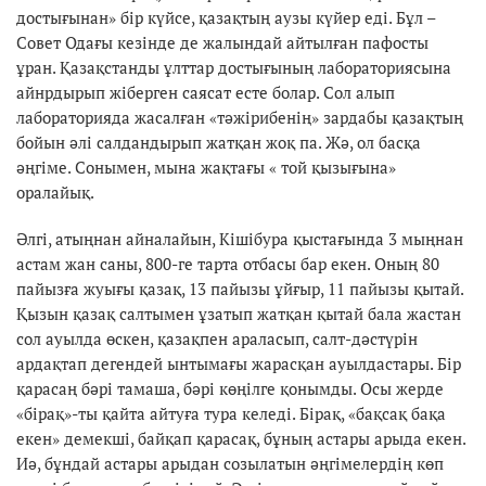
достығынан» бір күйсе, қазақтың аузы күйер еді. Бұл –
Совет Одағы кезінде де жалындай айтылған пафосты
ұран. Қазақстанды ұлттар достығының лабораториясына
айнрдырып жіберген саясат есте болар. Сол алып
лабораторияда жасалған «тәжірибенің» зардабы қазақтың
бойын әлі салдандырып жатқан жоқ па. Жә, ол басқа
әңгіме. Сонымен, мына жақтағы « той қызығына»
оралайық.
Әлгі, атыңнан айналайын, Кішібура қыстағында 3 мыңнан
астам жан саны, 800-ге тарта отбасы бар екен. Оның 80
пайызға жуығы қазақ, 13 пайызы ұйғыр, 11 пайызы қытай.
Қызын қазақ салтымен ұзатып жатқан қытай бала жастан
сол ауылда өскен, қазақпен араласып, салт-дәстүрін
ардақтап дегендей ынтымағы жарасқан ауылдастары. Бір
қарасаң бәрі тамаша, бәрі көңілге қонымды. Осы жерде
«бірақ»-ты қайта айтуға тура келеді. Бірақ, «бақсақ бақа
екен» демекші, байқап қарасақ, бұның астары арыда екен.
Иә, бұндай астары арыдан созылатын әңгімелердің көп