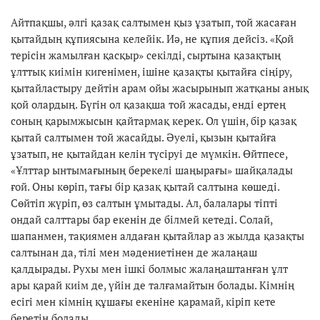
Айтпақшы, әлгі қазақ салтымен қыз ұзатып, той жасаған
қытайдың құпиясына келейік. Иә, не құпия дейсіз. «Қой
терісін жамылған қасқыр» секілді, сыртына қазақтың
ұлттық киімін кигенімен, ішіне қазақты қытайға сіңіру,
қытайластыру дейтін арам ойы жасырынып жатқаны анық
қой олардың. Бүгін ол қазақша той жасады, енді ертең
соның қарымжысын қайтармақ керек. Ол үшін, бір қазақ
қытай салтымен той жасайды. Әуелі, қызын қытайға
ұзатып, не қытайдан келін түсіруі де мүмкін. Өйтпесе,
«Ұлттар ынтымағының берекелі шаңырағы» шайқалады
ғой. Оны көріп, тағы бір қазақ қытай салтына көшеді.
Сөйтіп жүріп, өз салтын ұмытады. Ал, балалары тіпті
ондай салттары бар екенін де білмей кетеді. Солай,
шапанмен, тақиямен алдаған қытайлар аз жылда қазақты
салтынан да, тілі мен мәдениетінен де жалаңаш
қалдырады. Рухы мен ішкі болмыс жалаңаштанған ұлт
ары қарай киім де, үйін де талғамайтын болады. Кімнің
есігі мен кімнің құшағы екеніне қарамай, кіріп кете
беретін болады.