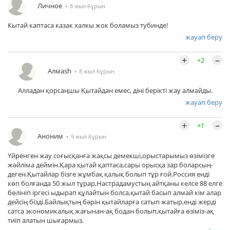
Личное
8 жыл бұрын
Кытай каптаса казак халкы жок боламыз тубинде!
жауап беру
+
–
+2
Алмаsh
8 жыл бұрын
Алладан қорсаңшы Қытайдан емес, діні берікті жау алмайды.
жауап беру
+
–
+1
Аноним
9 жыл бұрын
Үйренген жау соғысқанға жақсы демекші,орыстарымыз өзімізге
жәйліма деймін.Қара қытай қаптаса,сары орысқа зар боларсың-
деген.Қытайлар бізге жұмбақ қалық болып тұр ғой.Россия енді
көп болғанда 50 жыл тұрар,Настрадамустың айтқаны келсе 88 елге
бөлініп іргесі ыдырап құлайтын болса,қытай басып алмай кім алар
дейсің бізді.Байлықтың бәрін қытайларға сатып жатыр,енді жерді
сатса экономикалық жағынан-ақ бодан болып,қытайға өзіміз-ақ
тиіп алатын шығармыз.