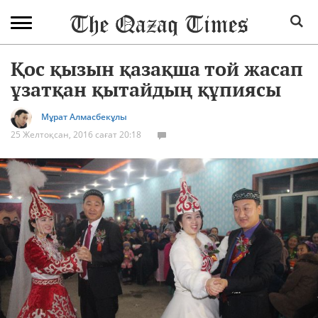
Қос қызын қазақша той жасап
ұзатқан қытайдың құпиясы
Мұрат Алмасбекұлы
25 Желтоқсан, 2016 сағат 20:18