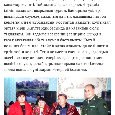
қонақтар келіпті. Той залына қазақы өрнекті тұскиіз
ілініп, қазақ әні шырқалып тұрған. Бастарына үкілері
шоқпардай сәукеле, қазақтың ұлттық нақышындағы той
көйлегін киген жұбайларын, қос қытай азаматы қолтықтап
ортаға кірді. Жігіттердің басында да қазақтың оюлы
тақиялары. Той алдымен сексеннің сеңгіріне шыққан
қазақ ақсақалдан бата алумен басталыпты. Қытай
полиция бөлімінде істейтін қазақ азаматы да келіншегін
ертіп тойға келіпті. Тегін келмеген екен, олар қыздардың
әкесі – «ханзу аға-жеңгелеріне» қазақтың шапаны мен
шәлісін жауып, қытай қарындастарына бақыт тілегенде
залды шапалақ үні жарып кетердей болыпты.