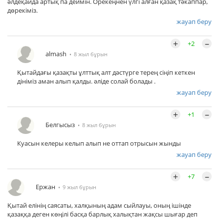
әлдеқайда артық па деймін. Орекеңнен үлгі алған қазақ тәкаппар,
дөрекіміз.
жауап беру
+
–
+2
almash
8 жыл бұрын
Қытайдағы қазақты ұлттық алт дәстүрге терең сіңіп кеткен
дініміз аман алып қалды. әліде солай болады .
жауап беру
+
–
+1
Белгысыз
8 жыл бұрын
Куасын келеры келып алып не оттап отрысын жынды
жауап беру
+
–
+7
Ержан
9 жыл бұрын
Қытай елінің саясаты, халқының адам сыйлауы, оның ішінде
қазаққа деген көңілі басқа барлық халықтан жақсы шығар деп