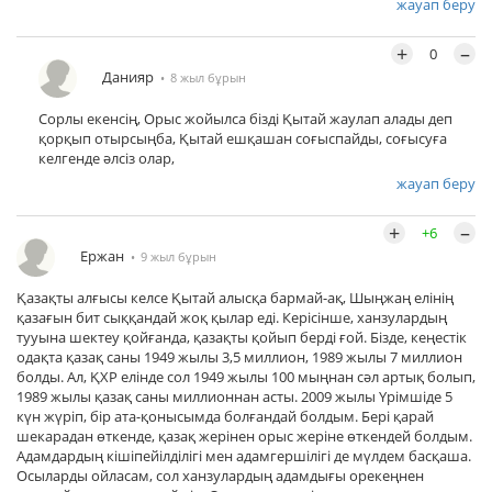
жауап беру
+
–
0
Данияр
8 жыл бұрын
Сорлы екенсің, Орыс жойылса бізді Қытай жаулап алады деп
қорқып отырсыңба, Қытай ешқашан соғыспайды, соғысуға
келгенде әлсіз олар,
жауап беру
+
–
+6
Ержан
9 жыл бұрын
Қазақты алғысы келсе Қытай алысқа бармай-ақ, Шыңжаң елінің
қазағын бит сыққандай жоқ қылар еді. Керісінше, ханзулардың
тууына шектеу қойғанда, қазақты қойып берді ғой. Бізде, кеңестік
одақта қазақ саны 1949 жылы 3,5 миллион, 1989 жылы 7 миллион
болды. Ал, ҚХР елінде сол 1949 жылы 100 мыңнан сәл артық болып,
1989 жылы қазақ саны миллионнан асты. 2009 жылы Үрімшіде 5
күн жүріп, бір ата-қонысымда болғандай болдым. Бері қарай
шекарадан өткенде, қазақ жерінен орыс жеріне өткендей болдым.
Адамдардың кішіпейілділігі мен адамгершілігі де мүлдем басқаша.
Осыларды ойласам, сол ханзулардың адамдығы орекеңнен