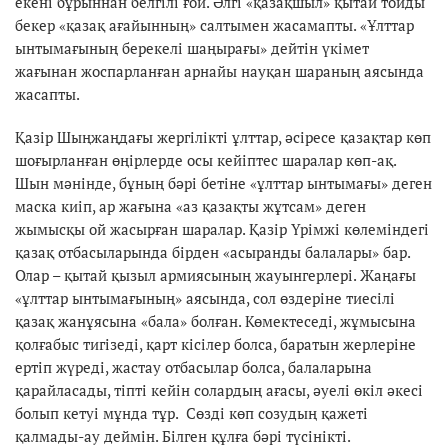
екені бұрыннан белгілі ғой. Әлгі «қазақшыл» қытай тойды
бекер «қазақ ағайынның» салтымен жасамапты. «Ұлттар
ынтымағының берекелі шаңырағы» дейтін үкімет
жағынан жоспарланған арнайы науқан шараның аясында
жасапты.
Қазір Шыңжаңдағы жергілікті ұлттар, әсіресе қазақтар көп
шоғырланған өңірлерде осы кейіптес шаралар көп-ақ.
Шын мәнінде, бұның бәрі бетіне «ұлттар ынтымағы» деген
маска киіп, ар жағына «аз қазақты жұтсам» деген
жымысқы ой жасырған шаралар. Қазір Үрімжі көлеміндегі
қазақ отбасыларында бірден «асыранды балалары» бар.
Олар – қытай қызыл армиясының жауынгерлері. Жаңағы
«ұлттар ынтымағының» аясында, сол өздеріне тиесілі
қазақ жанұясына «бала» болған. Көмектеседі, жұмысына
қолғабыс тигізеді, қарт кісілер болса, баратын жерлеріне
ертіп жүреді, жастау отбасылар болса, балаларына
қарайласады, тіпті кейін солардың ағасы, әуелі өкіл әкесі
болып кетуі мұнда тұр. Сөзді көп созудың қажеті
қалмады-ау деймін. Білген құлға бәрі түсінікті.