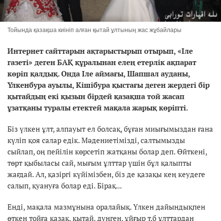
Тойында қазақша киініп алған қытай ұлтының жас жұбайлары
Интернет сайттарын ақтарыстырып отырып, «Іле
газеті» деген БАҚ құралынан елең етерлік ақпарат
көріп қалдық. Онда Іле аймағы, Шапшал ауданы,
Үлкенбура ауылы, Кішібура қыстағы деген жердегі бір
қытайдың екі қызын бірдей қазақша той жасап
ұзатқаны туралы етектей мақала жарық көріпті.
Біз үлкен ұлт, алпауыт ел болсақ, бұған миығымыздан ғана
күліп қоя салар едік. Мәдениетімізді, салтымызды
сыйлап, оң пейілін көрсетіп жатқаны болар деп. Өйткені,
төрт қыбыласы сай, мығым ұлттар үшін бұл қалыпты
жағдай. Ал, қазіргі күйімізбен, біз де қазақы кең кеудеге
салып, қуануға болар еді. Бірақ...
Енді, мақала мазмұнына оралайық. Үлкен дайындықпен
өткен тойға қазақ, қытай, дүңген, ұйғыр т.б ұлттардан