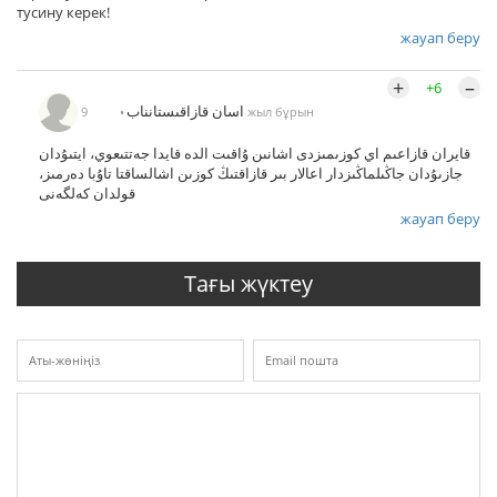
тусину керек!
жауап беру
+
–
+6
اسان قازاقىستانناب
9 жыл бұрын
قايران قازاعىم اي كوزىمىزدى اشانىن ۇاقىت الدە قايدا جەتتىعوي، ايتىۇدان
جازىۇدان جاڭىلماڭىزدار اعالار بىر قازاقتىڭ كوزىن اشالساقتا تاۇبا دەرمىز،
قولدان كەلگەنى
жауап беру
Тағы жүктеу