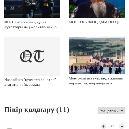
ФБР Пентагонның құпия
МЕШІН ЖЫЛДЫҢ ҚАРА ӨЛЕҢІ
құжаттарының жариялануына
қатысы бар күдіктіні қамады
Моңғолия астанасында жаппай
Назарбаев "құрметті сенатор"
наразылық шерулері өтті
атағынан айырылды
Пікір қалдыру (
11
)
+
–
+4