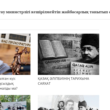
ау министрлігі кешірілмейтін жайбасарлық танытып
лған күз:
ҚАЗАҚ ӘЛІПБИІНІҢ ТАРИХЫНА
ңсыздық
САЯХАТ
йналды ма?