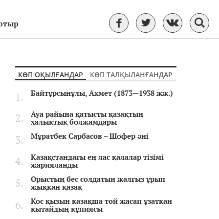
 отыр
КӨП ОҚЫЛҒАНДАР
КӨП ТАЛҚЫЛАНҒАНДАР
Байтұрсынұлы, Ахмет (1873—1938 жж.)
Ауа райына қатысты қазақтың
халықтық болжамдары
Мұратбек Сарбасов – Шофер әні
Қазақстандағы ең лас қалалар тізімі
жарияланды
Орыстың бес солдатын жалғыз ұрып
жыққан қазақ
Қос қызын қазақша той жасап ұзатқан
қытайдың құпиясы