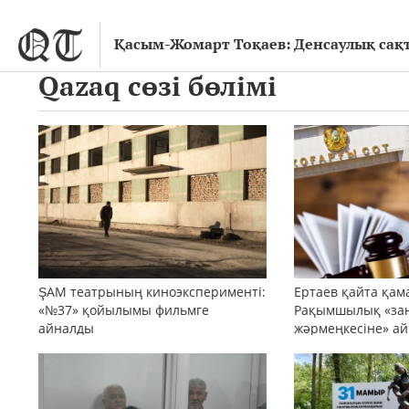
Қасым-Жомарт Тоқаев: Денсаулық сақт
Qazaq сөзі бөлімі
ŞAM театрының киноэксперименті:
Ертаев қайта қама
«№37» қойылымы фильмге
Рақымшылық «за
айналды
жәрмеңкесіне» а