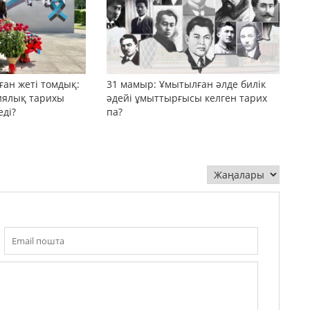
ған жеті томдық:
31 мамыр: Ұмытылған әлде билік
иялық тарихы
әдейі ұмыттырғысы келген тарих
ді?
па?