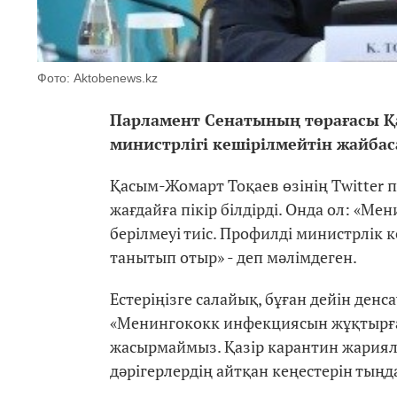
Фото: Aktobenews.kz
Парламент Сенатының төрағасы Қ
министрлігі кешірілмейтін жайбас
Қасым-Жомарт Тоқаев өзінің Twitter 
жағдайға пікір білдірді. Онда ол: «
берілмеуі тиіс. Профилді министрлік
танытып отыр» - деп мәлімдеген.
Естеріңізге салайық, бұған дейін денс
«Менингококк инфекциясын жұқтырға
жасырмаймыз. Қазір карантин жариял
дәрігерлердің айтқан кеңестерін тыңд