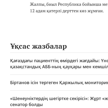
Жалпы, биыл Республика бойынша ме
12 адам қатерлі дерттен көз жұмған.
Ұқсас жазбалар
Қағаздағы пациенттің өмірдегі жағдайы: Үнс
қазақстандық АББ-ның қауқары мен кемшіл
Біртанов ісін тергеген Қаржылық монитори
«Шенеуніктердің шегіртке секірісі»: Жұрт 
сенатор болды