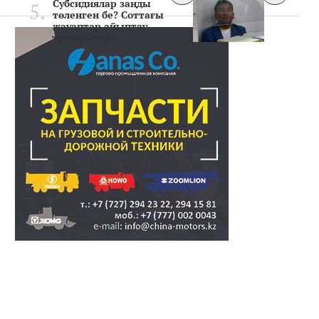
Субсидиялар заңды
төленген бе? Соттағы
жауаптар айыптау
тұжырымда..