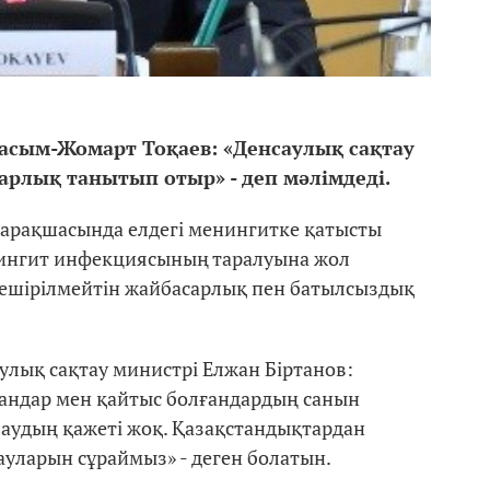
асым-Жомарт Тоқаев: «Денсаулық сақтау
арлық танытып отыр» - деп мәлімдеді.
парақшасында елдегі менингитке қатысты
Менингит инфекциясының таралуына жол
 кешірілмейтін жайбасарлық пен батылсыздық
аулық сақтау министрі Елжан Біртанов:
ндар мен қайтыс болғандардың санын
аудың қажеті жоқ. Қазақстандықтардан
ауларын сұраймыз» - деген болатын.