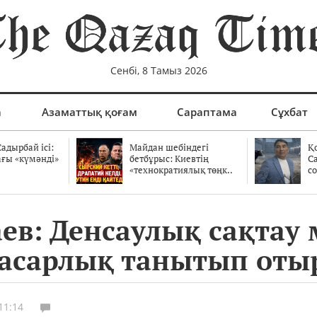
Сенбі, 8 Тамыз 2026
а
Азаматтық қоғам
Сараптама
Сұхбат
адырбай ісі:
Майдан шебіндегі
Қ
ағы «күмәнді»
бетбұрыс: Киевтің
С
.
«технократиялық төңк..
со
в: Денсаулық сақтау 
басарлық танытып оты
11:14