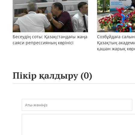
Бесеудің соты: Қазақстандағы жаңа
Созбұйдаға салын
саяси репрессияның көрінісі
Қазақтың академ
қашан жарық көре
Пікір қалдыру (
0
)