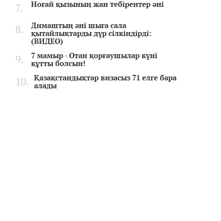
Ноғай қызының жан тебірентер әні
Димаштың әні шыға сала
қытайлықтарды дүр сілкіндірді:
(ВИДЕО)
7 мамыр - Отан қорғаушылар күні
құтты болсын!
Қазақстандықтар визасыз 71 елге бара
алады