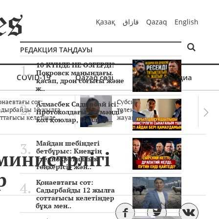
Қазақ
قازاق
Qazaq
English
РЕДАКЦИЯ ТАҢДАУЫ
10 КҮНДЕ НЕ ӨЗГЕРДІ?
Покровск маңындағы
COVID-19
Qazaq сөзі
Мультимедиа
қасап, дрон соғысы және
ж..
онаевтағы сот:
Субсидиялар заңды
Алмасбек Садырбай ісі:
адырбайды 12 жылға
төленген бе? Соттағы
Протоколдағы «күмәнді»
ттағысы келетінде..
жауаптар айыптау..
кол қоюлар, Павлода..
Майдан шебіндегі
министрлігі
бетбұрыс: Киевтің
«технократиялық
төңкерісі» жән..
р
Қонаевтағы сот:
Садырбайды 12 жылға
соттағысы келетіндер
бұқа мен..