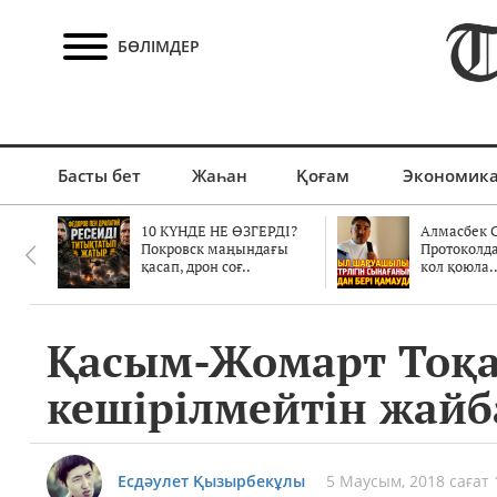
БӨЛІМДЕР
Басты бет
Жаһан
Қоғам
Экономик
10 КҮНДЕ НЕ ӨЗГЕРДІ?
Алмасбек С
Покровск маңындағы
Протоколд
қасап, дрон соғ..
кол қоюла.
Қасым-Жомарт Тоқае
кешірілмейтін жай
Есдәулет Қызырбекұлы
5 Маусым, 2018 сағат 