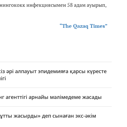
нингококк инфекциясымен 58 адам ауырып,
“The Qazaq Times”
із әрі алпауыт эпидемияға қарсы күресте
ігі
нг агенттігі арнайы мәлімедеме жасады
«жұтты жасырды» деп сынаған экс-әкім