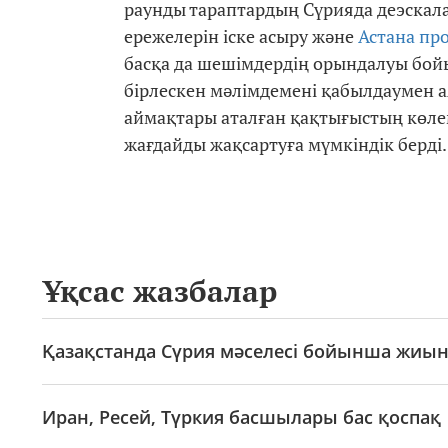
раунды тараптардың Сүрияда деэскал
ережелерін іске асыру және
Астана пр
басқа да шешімдердің орындалуы бой
бірлескен мәлімдемені қабылдаумен а
аймақтары аталған қақтығыстың көлем
жағдайды жақсартуға мүмкіндік берді.
Ұқсас жазбалар
Қазақстанда Сүрия мәселесі бойынша жиын 
Иран, Ресей, Түркия басшылары бас қоспақ