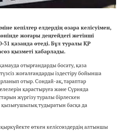
іне кепілгер елдердің өзара келісуімен,
өнінде жоғары деңгейдегі жетінші
-31 қазанда өтеді. Бұл туралы ҚР
асөз қызметі хабарлады.
қамауда отырғандарды босату, қаза
-түзсіз жоғалғандарды іздестіру бойынша
рланып отыр. Сондай-ақ, тараптар
елелерін қарастыруға және Сүрияда
тарын жүргізу туралы бірлескен
а қызығушылық тудыратын басқа да
 қыркүйекте өткен келіссөздердің алтыншы