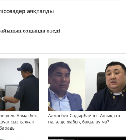
ліссөздер аяқталды
н айының соңында өтеді
леңке»: Алмасбек
Алмасбек Садырбай ісі: Ашық сот
жауапсыз қалған
па, әлде жабық бақылау ма?
 барады