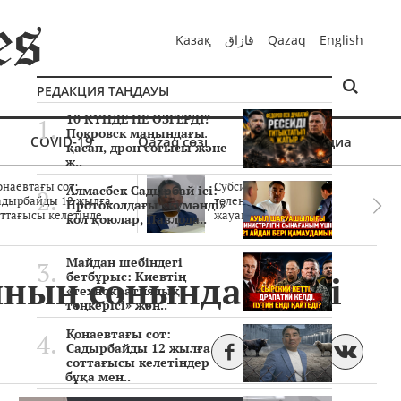
Қазақ
قازاق
Qazaq
English
РЕДАКЦИЯ ТАҢДАУЫ
10 КҮНДЕ НЕ ӨЗГЕРДІ?
Покровск маңындағы
COVID-19
Qazaq сөзі
Мультимедиа
қасап, дрон соғысы және
ж..
онаевтағы сот:
Субсидиялар заңды
Алмасбек Садырбай ісі:
адырбайды 12 жылға
төленген бе? Соттағы
Протоколдағы «күмәнді»
ттағысы келетінде..
жауаптар айыптау..
кол қоюлар, Павлода..
Майдан шебіндегі
йының соңында өтеді
бетбұрыс: Киевтің
«технократиялық
төңкерісі» жән..
Қонаевтағы сот:
Садырбайды 12 жылға
соттағысы келетіндер
бұқа мен..