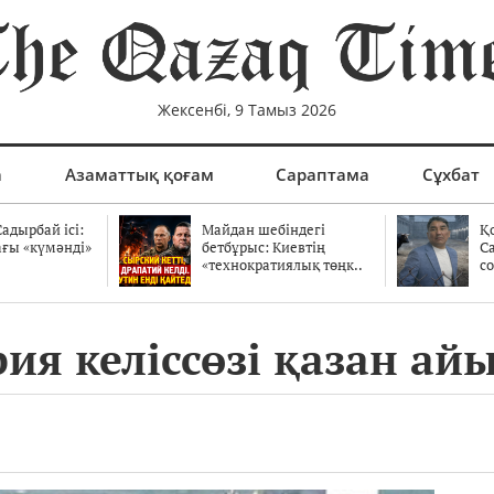
Жексенбі, 9 Тамыз 2026
а
Азаматтық қоғам
Сараптама
Сұхбат
адырбай ісі:
Майдан шебіндегі
Қ
ағы «күмәнді»
бетбұрыс: Киевтің
С
.
«технократиялық төңк..
со
рия келіссөзі қазан а