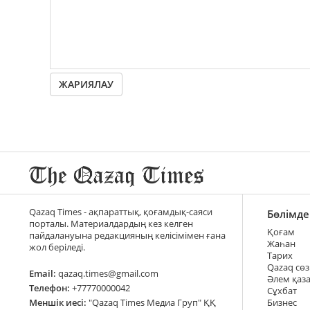
ЖАРИЯЛАУ
Qazaq Times - ақпараттық, қоғамдық-саяси
Бөлімде
порталы. Материалдардың кез келген
Қоғам
пайдалануына редакцияның келісімімен ғана
Жаһан
жол беріледі.
Тарих
Qazaq сөз
Email:
qazaq.times@gmail.com
Әлем қаз
Телефон:
+77770000042
Сұхбат
Меншік иесі:
"Qazaq Times Медиа Груп" ҚҚ
Бизнес