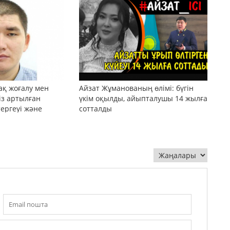
ақ жоғалу мен
Айзат Жұманованың өлімі: бүгін
сіз артылған
үкім оқылды, айыпталушы 14 жылға
тергеуі және
сотталды