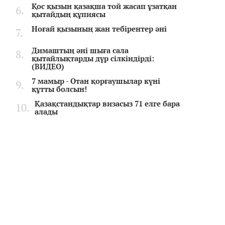
Қос қызын қазақша той жасап ұзатқан
қытайдың құпиясы
Ноғай қызының жан тебірентер әні
Димаштың әні шыға сала
қытайлықтарды дүр сілкіндірді:
(ВИДЕО)
7 мамыр - Отан қорғаушылар күні
құтты болсын!
Қазақстандықтар визасыз 71 елге бара
алады