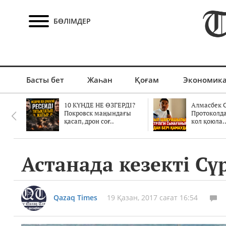
БӨЛІМДЕР
Басты бет
Жаһан
Қоғам
Экономик
10 КҮНДЕ НЕ ӨЗГЕРДІ?
Алмасбек С
Покровск маңындағы
Протоколд
қасап, дрон соғ..
кол қоюла.
Астанада кезекті Сү
Qazaq Times
19 Қазан, 2017 сағат 16:54