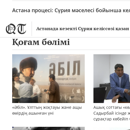
Астана процесі: Сүрия мәселесі бойынша ке
Астанада кезекті Сүрия келіссөзі қаза
Қоғам бөлімі
«Әбіл». Ұлттың жоқтауы және ащы
Ашық соттағы «кө
өмірдің ашынған үні
Садырбай ісінде 
сұрақтар көбейіп