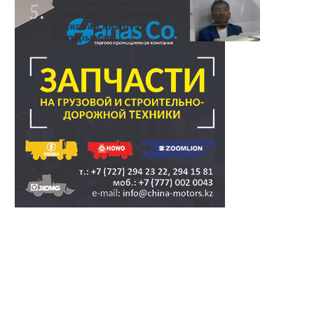
Субсидиялар заңды
төленген бе? Соттағы
жауаптар айыптау
тұжырымда..