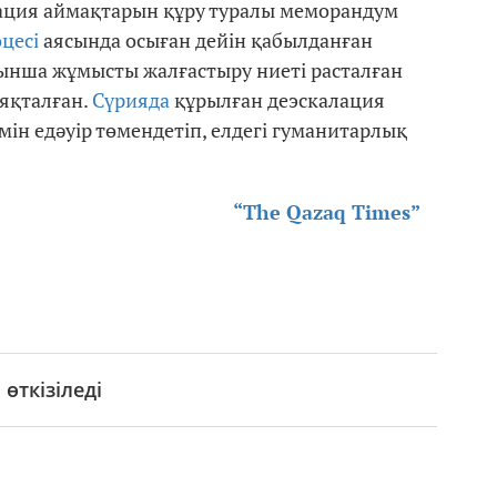
ация аймақтарын құру туралы меморандум
оцесі
аясында осыған дейін қабылданған
ынша жұмысты жалғастыру ниеті расталған
яқталған.
Сүрияда
құрылған деэскалация
ін едәуір төмендетіп, елдегі гуманитарлық
“The Qazaq Times”
өткізіледі