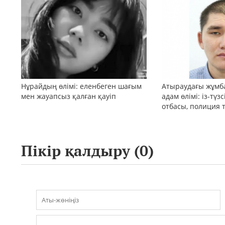
Нұрайдың өлімі: еленбеген шағым
Атыраудағы жұмб
мен жауапсыз қалған қауіп
адам өлімі: із-түз
отбасы, полиция 
қоғам реакциясы
Пікір қалдыру (
0
)