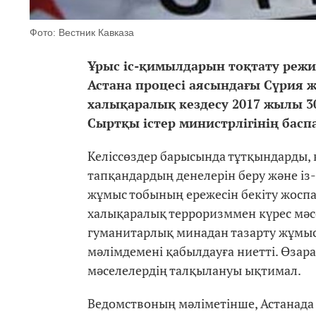
Фото: Вестник Кавказа
Ұрыс іс-қимылдарын тоқтату режим
Астана процесі аясындағы Сүрия ж
халықаралық кездесу 2017 жылы 30
Сыртқы істер министрлігінің басп
Келіссөздер барысында тұтқындарды, 
тапқандардың денелерін беру және із
жұмыс тобының ережесін бекіту жоспа
халықаралық терроризммен күрес мәс
гуманитарлық минадан тазарту жұмыс
мәлімдемені қабылдауға ниетті. Өзар
мәселелердің талқылануы ықтимал.
Ведомствоның мәліметінше, Астанада