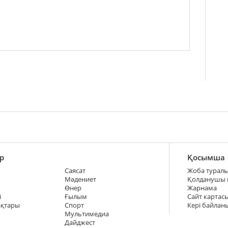
р
Қосымша
Саясат
Жоба турал
Мәдениет
Қолданушы
Өнер
Жарнама
і
Ғылым
Сайт картас
ақтары
Спорт
Кері байлан
Мультимедиа
Дайджест