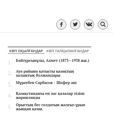
КӨП ОҚЫЛҒАНДАР
КӨП ТАЛҚЫЛАНҒАНДАР
Байтұрсынұлы, Ахмет (1873—1938 жж.)
Ауа райына қатысты қазақтың
халықтық болжамдары
Мұратбек Сарбасов – Шофер әні
Қазақстандағы ең лас қалалар тізімі
жарияланды
Орыстың бес солдатын жалғыз ұрып
жыққан қазақ