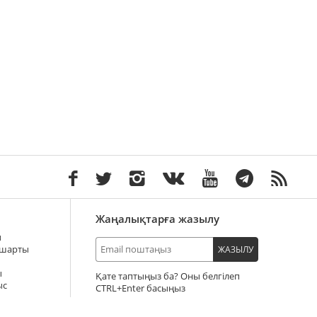
Жаңалықтарға жазылу
ы
 шарты
ЖАЗЫЛУ
ы
Қате таптыңыз ба? Оны белгілеп
ыс
+Enter басыңыз