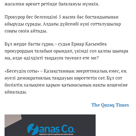
жасалған әрекет ретінде бағалануы мүмкін.
Прокурор бес белсендіні 5 жылға бас бостандығынан
айыруды сұрады. Алдағы дүйсенбі күні сотталушылар
соңғы сөзін айтады.
Бұл жерде басты сұрақ – судья Ернар Қасымбек
прокурордың талабын орындап, үкімді сол қалпы шығара
ма, әлде әділдікті таңдауға тәуекел ете ме?
«Бесеудің соты» – Қазақстанның энергетикалық емес, ең
әуелі демократиялық таңдауын көрсететін сәт. Бұл сот
биліктің халықпен қарым-қатынасының нақты өлшеміне
айналады.
The Qazaq Times