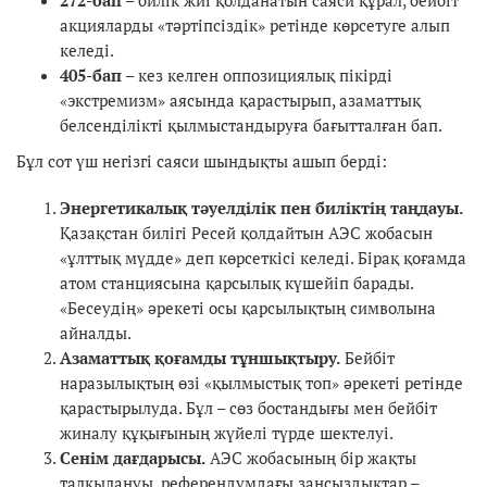
акцияларды «тәртіпсіздік» ретінде көрсетуге алып
келеді.
405-бап
– кез келген оппозициялық пікірді
«экстремизм» аясында қарастырып, азаматтық
белсенділікті қылмыстандыруға бағытталған бап.
Бұл сот үш негізгі саяси шындықты ашып берді:
Энергетикалық тәуелділік пен биліктің таңдауы.
Қазақстан билігі Ресей қолдайтын АЭС жобасын
«ұлттық мүдде» деп көрсеткісі келеді. Бірақ қоғамда
атом станциясына қарсылық күшейіп барады.
«Бесеудің» әрекеті осы қарсылықтың символына
айналды.
Азаматтық қоғамды тұншықтыру.
Бейбіт
наразылықтың өзі «қылмыстық топ» әрекеті ретінде
қарастырылуда. Бұл – сөз бостандығы мен бейбіт
жиналу құқығының жүйелі түрде шектелуі.
Сенім дағдарысы.
АЭС жобасының бір жақты
талқылануы, референдумдағы заңсыздықтар –