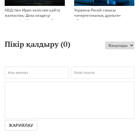
АҚШ пен Иран келіссөзі қайта
Украина-Ресей соғысы
жалғаспақ: Доха кездесуі
«энергетикалық дуэльге»
шиеленісті бәсеңдете ме?
айналып кетті
Пікір қалдыру (
0
)
ЖАРИЯЛАУ