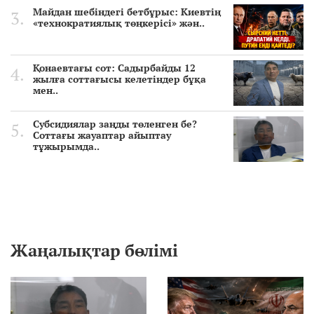
Майдан шебіндегі бетбұрыс: Киевтің
«технократиялық төңкерісі» жән..
Қонаевтағы сот: Садырбайды 12
жылға соттағысы келетіндер бұқа
мен..
Субсидиялар заңды төленген бе?
Соттағы жауаптар айыптау
тұжырымда..
Жаңалықтар бөлімі