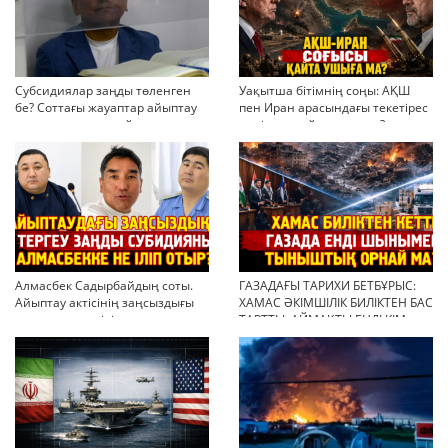
Субсидиялар заңды төленген
Уақытша бітімнің соңы: АҚШ
бе? Соттағы жауаптар айыптау
пен Иран арасындағы текетірес
тұжырымдарын қайта қарауға
неліктен қайта ушықты?
негіз бола ала ма?
Алмасбек Садырбайдың соты.
ГАЗАДАҒЫ ТАРИХИ БЕТБҰРЫС:
Айыптау актісінің заңсыздығы
ХАМАС ӘКІМШІЛІК БИЛІКТЕН БАС
мен қолдан өсірілген
ТАРТТЫ. АЙМАҚТЫ ЕНДІ КІМ
миллиондар
БАСҚАРАДЫ?