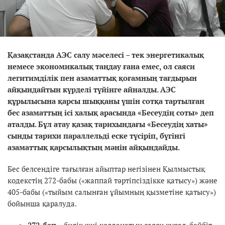
Қазақстанда АЭС салу мәселесі – тек энергетикалық
немесе экономикалық таңдау ғана емес, ол саяси
легитимділік пен азаматтық қоғамның тағдырын
айқындайтын күрделі түйінге айналды. АЭС
құрылысына қарсы шыққаны үшін сотқа тартылған
бес азаматтың ісі халық арасында «Бесеудің соты» деп
аталды. Бұл атау қазақ тарихындағы «Бесеудің хаты»
сынды тарихи параллельді еске түсіріп, бүгінгі
азаматтық қарсылықтың мәнін айқындайды.
Бес белсендіге тағылған айыптар негізінен Қылмыстық
кодекстің 272-бабы («жаппай тәртіпсіздікке қатысу») және
405-бабы («тыйым салынған ұйымның қызметіне қатысу»)
бойынша қаралуда.
272-бап
– билік жиі қолданатын саяси құрал, бейбіт