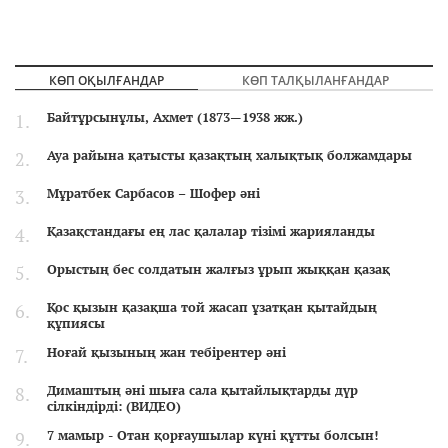
КӨП ОҚЫЛҒАНДАР
КӨП ТАЛҚЫЛАНҒАНДАР
Байтұрсынұлы, Ахмет (1873—1938 жж.)
Ауа райына қатысты қазақтың халықтық болжамдары
Мұратбек Сарбасов – Шофер әні
Қазақстандағы ең лас қалалар тізімі жарияланды
Орыстың бес солдатын жалғыз ұрып жыққан қазақ
Қос қызын қазақша той жасап ұзатқан қытайдың
құпиясы
Ноғай қызының жан тебірентер әні
Димаштың әні шыға сала қытайлықтарды дүр
сілкіндірді: (ВИДЕО)
7 мамыр - Отан қорғаушылар күні құтты болсын!