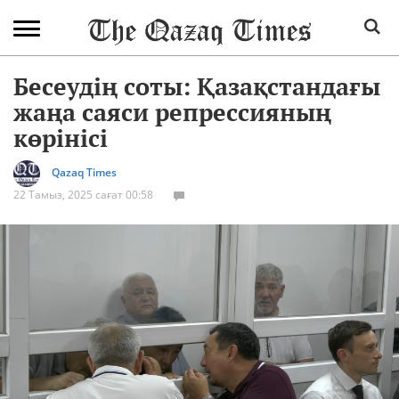
Бесеудің соты: Қазақстандағы
жаңа саяси репрессияның
көрінісі
Qazaq Times
22 Тамыз, 2025 сағат 00:58