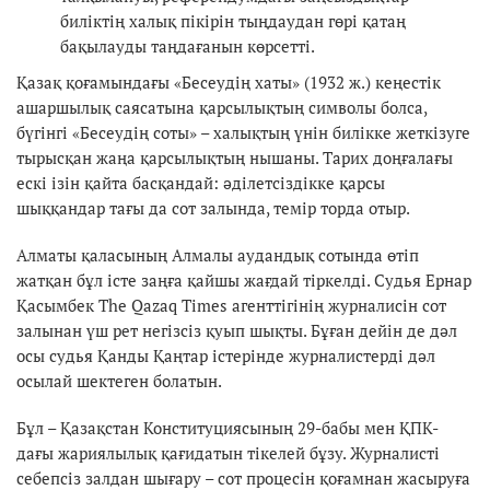
биліктің халық пікірін тыңдаудан гөрі қатаң
бақылауды таңдағанын көрсетті.
Қазақ қоғамындағы «Бесеудің хаты» (1932 ж.) кеңестік
ашаршылық саясатына қарсылықтың символы болса,
бүгінгі «Бесеудің соты» – халықтың үнін билікке жеткізуге
тырысқан жаңа қарсылықтың нышаны. Тарих доңғалағы
ескі ізін қайта басқандай: әділетсіздікке қарсы
шыққандар тағы да сот залында, темір торда отыр.
Алматы қаласының Алмалы аудандық сотында өтіп
жатқан бұл істе заңға қайшы жағдай тіркелді. Судья Ернар
Қасымбек The Qazaq Times агенттігінің журналисін сот
залынан үш рет негізсіз қуып шықты. Бұған дейін де дәл
осы судья Қанды Қаңтар істерінде журналистерді дәл
осылай шектеген болатын.
Бұл – Қазақстан Конституциясының 29-бабы мен ҚПК-
дағы жариялылық қағидатын тікелей бұзу. Журналисті
себепсіз залдан шығару – сот процесін қоғамнан жасыруға