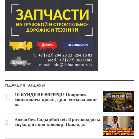
РЕДАКЦИЯ ТАҢДАУЫ
10 КҮНДЕ НЕ ӨЗГЕРДІ? Покровск
маңындағы қасап, дрон соғысы және
ж..
Алмасбек Садырбай ісі: Протоколдағы
«күмәнді» кол қоюлар, Павлода..