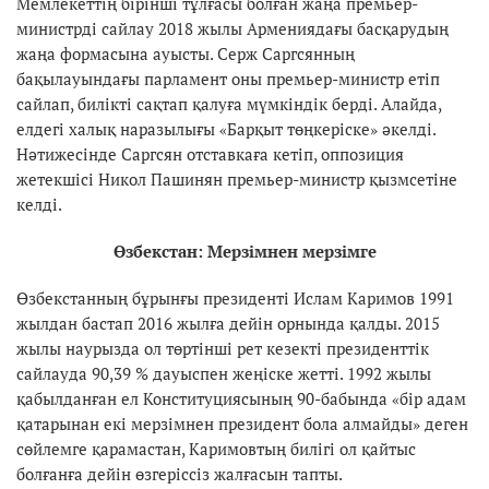
Мемлекеттің бірінші тұлғасы болған жаңа премьер-
министрді сайлау 2018 жылы Армениядағы басқарудың
жаңа формасына ауысты. Серж Саргсянның
бақылауындағы парламент оны премьер-министр етіп
сайлап, билікті сақтап қалуға мүмкіндік берді. Алайда,
елдегі халық наразылығы «Барқыт төңкеріске» әкелді.
Нәтижесінде Саргсян отставкаға кетіп, оппозиция
жетекшісі Никол Пашинян премьер-министр қызмсетіне
келді.
Өзбекстан: Мерзімнен мерзімге
Өзбекстанның бұрынғы президенті Ислам Каримов 1991
жылдан бастап 2016 жылға дейін орнында қалды. 2015
жылы наурызда ол төртінші рет кезекті президенттік
сайлауда 90,39 % дауыспен жеңіске жетті. 1992 жылы
қабылданған ел Конституциясының 90-бабында «бір адам
қатарынан екі мерзімнен президент бола алмайды» деген
сөйлемге қарамастан, Каримовтың билігі ол қайтыс
болғанға дейін өзгеріссіз жалғасын тапты.