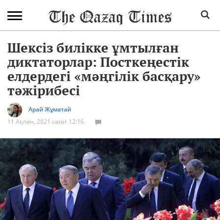
Шексіз билікке ұмтылған
диктаторлар: Посткеңестік
елдердегі «мәңгілік басқару»
тәжірибесі
Арай Жұматай
11 Ақпан, 2021 сағат 12:16