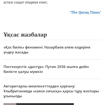
астам уақыт отырған емес.
"The Qazaq Times"
Ұқсас жазбалар
«Қос билік» феномені: Назарбаев әлем елдеріне
үндеу жасады
Посткеңестік «дәстүр»: Путин 2036 жылға дейін
билікте қалуы мүмкін
Авторитарлы мемлекеттерден қорғану:
Ұлыбританияда «саяси соғысқа» қарсы тұру жоспары
ұсынылды