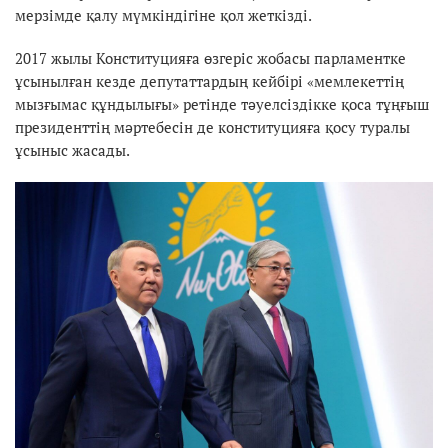
мерзімде қалу мүмкіндігіне қол жеткізді.
2017 жылы Конституцияға өзгеріс жобасы парламентке
ұсынылған кезде депутаттардың кейбірі «мемлекеттің
мызғымас құндылығы» ретінде тәуелсіздікке қоса тұңғыш
президенттің мәртебесін де конституцияға қосу туралы
ұсыныс жасады.