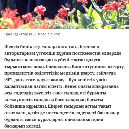
Президенттер көші. Фото: Sputnik
Шексіз билік ету монархияға тән. Дегенмен,
авторитаризм үстемдік құрған посткеңестік елдердің
бұрынғы қалыптасқан жүйені сақтап қалуға
тырысатыны анық байқалады. Конституцияны өзгерту,
президенттік өкілеттілік мерзімін ұзарту, сайлауда
90%-дан астам дауыс жинау – бұл кеңістік үшін
қалыптасқан дағды іспетті. Кеңес одағы ыдырағанда
осы елдердің тәуелсіз саясатының өзі бұрынғы
коммунистік санадағы басшылардың бағыты
бойынша құрылды. Ширек ғасырдан астам уақыт
өткенмен, қазір де посткеңестік елдердегі басшылар
бұрынғы саяси құралдарды пайдаланып қана
басқарып келеді.