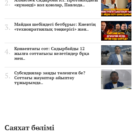
«күмәнді» кол қоюлар, Павлода..
Майдан шебіндегі бетбұрыс: Киевтің
«технократиялық төңкерісі» жән..
Қонаевтағы сот: Садырбайды 12
жылға соттағысы келетіндер бұқа
мен..
Субсидиялар заңды төленген бе?
Соттағы жауаптар айыптау
тұжырымда..
Саяхат бөлімі