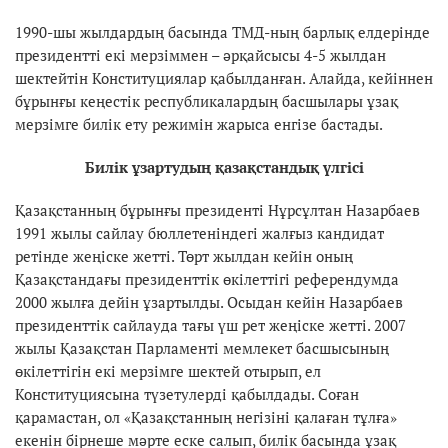
1990-шы жылдардың басында ТМД-ның барлық елдерінде
президентті екі мерзіммен – әрқайсысы 4-5 жылдан
шектейтін Конституциялар қабылданған. Алайда, кейіннен
бұрынғы кеңестік республикалардың басшылары ұзақ
мерзімге билік ету режимін жарыса енгізе бастады.
Билік ұзартудың қазақстандық үлгісі
Қазақстанның бұрынғы президенті Нұрсұлтан Назарбаев
1991 жылы сайлау бюллетеніндегі жалғыз кандидат
ретінде жеңіске жетті. Төрт жылдан кейін оның
Қазақстандағы президенттік өкілеттігі референдумда
2000 жылға дейін ұзартылды. Осыдан кейін Назарбаев
президенттік сайлауда тағы үш рет жеңіске жетті. 2007
жылы Қазақстан Парламенті мемлекет басшысының
өкілеттігін екі мерзімге шектей отырып, ел
Конституциясына түзетулерді қабылдады. Соған
қарамастан, ол «Қазақстанның негізіні қалаған тұлға»
екенін бірнеше мәрте еске салып, билік басында ұзақ