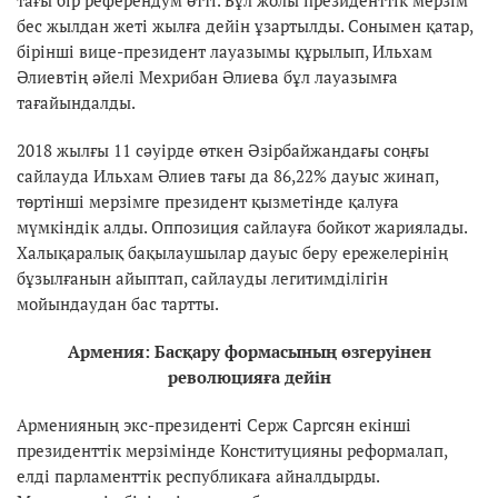
бес жылдан жеті жылға дейін ұзартылды. Сонымен қатар,
бірінші вице-президент лауазымы құрылып, Ильхам
Әлиевтің әйелі Мехрибан Әлиева бұл лауазымға
тағайындалды.
2018 жылғы 11 сәуірде өткен Әзірбайжандағы соңғы
сайлауда Ильхам Әлиев тағы да 86,22% дауыс жинап,
төртінші мерзімге президент қызметінде қалуға
мүмкіндік алды. Оппозиция сайлауға бойкот жариялады.
Халықаралық бақылаушылар дауыс беру ережелерінің
бұзылғанын айыптап, сайлауды легитимділігін
мойындаудан бас тартты.
Армения: Басқару формасының өзгеруінен
революцияға дейін
Арменияның экс-президенті Серж Саргсян екінші
президенттік мерзімінде Конституцияны реформалап,
елді парламенттік республикаға айналдырды.