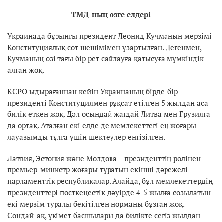
ТМД-ның өзге елдері
Украинада бұрынғы президент Леонид Кучманың мерзімі
Конституциялық сот шешімімен ұзартылған. Дегенмен,
Кучманың өзі тағы бір рет сайлауға қатысуға мүмкіндік
алған жоқ.
КСРО ыдырағаннан кейін Украинаның бірде-бір
президенті Конституциямен рұқсат етілген 5 жылдан аса
билік еткен жоқ. Дәл осындай жағдай Литва мен Грузияға
да ортақ. Аталған екі елде де мемлекеттегі ең жоғары
лауазымды тұлға үшін шектеулер енгізілген.
Латвия, Эстония және Молдова – президенттің рөлінен
премьер-министр жоғары тұратын екінші дәрежелі
парламенттік республикалар. Алайда, бұл мемлекеттердің
президенттері посткеңестік дәуірде 4-5 жылға созылатын
екі мерзім туралы бекітілген норманы бұзған жоқ.
Сондай-ақ, үкімет басшылары да билікте сегіз жылдан