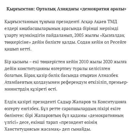
Қырғызстан: Орталық Азиядағы «демократия аралы»
Қырғызстанның тұңғыш президенті Асқар Ақаев ТМД
елдері көшбасшыларының арасында бірінші мерзімді
ұзарту мүмкіндігін пайдаланып, 2005 жылғы «Қызғалдақ
төңкерісіне» дейін билікте қалды. Содан кейін ол Ресейге
қашып кетті.
Бір қызығы – екі төңкерістен кейін 2010 жылы 2020 жылға
дейін конституцияны өзгертпеу туралы келісілген
болатын. Бірақ қазір билік басында отырған Алмазбек
Атамбаевтың қолдауымен референдум өткізіліп, премьер-
министрдің құзіреті өсті.
Елдің қазіргі президенті Садыр Жапаров та Конситуцияға
өзгерту енгізбек. Бұл ретте сарапшылардың пікірі екіге
бөлінген: бірі Жапаровтың бұл қадамы «демократияның
үлгісі» десе, екінші тарап «президент өзінің
Ханституциясын жасамақ» деп сынайды.