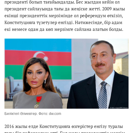
президенті болып тағайындалды. Бес жылдан кейін ол
президент сайлауында тағы да жеңіске жетті. 2009 жылы
екінші президенттік мерзімінде ол референдум өткізіп,
Конституцияға түзетулер енгізді. Нәтижесінде, бір адам
екі немесе одан да көп мерзімге сайлана алатын болды.
Биліктегі Әлиевтер. Фото: dw.com
2016 жылы елде Конституцияға өзгерістер енгізу туралы
тағы бір референдум өтті. Бұл жолы президенттік мерзім