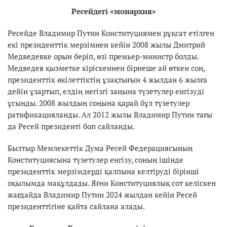
Ресейдегі «монархия»
Ресейде Владимир Путин Конституциямен рұқсат етілген
екі президенттік мерзімнен кейін 2008 жылы Дмитрий
Медведевке орын беріп, өзі премьер-министр болды.
Медведев қызметке кіріскеннен бірнеше ай өткен соң,
президенттік өкілеттіктің ұзақтығын 4 жылдан 6 жылға
дейін ұзартып, елдің негізгі заңына түзетулер енгізуді
ұсынды. 2008 жылдың соңына қарай бұл түзетулер
ратификацияланды. Ал 2012 жылы Владимир Путин тағы
да Ресей президенті боп сайланды.
Былтыр Мемлекеттік Дума Ресей Федерациясының
Конституциясына түзетулер енгізу, соның ішінде
президенттік мерзімдерді қалпына келтіруді бірінші
оқылымда мақұлдады. Яғни Конституциялық сот келіскен
жағдайда Владимир Путин 2024 жылдан кейін Ресей
президенттігіне қайта сайлана алады.