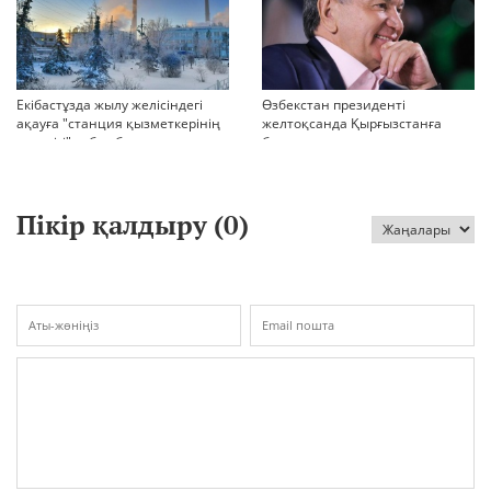
Екібастұзда жылу желісіндегі
Өзбекстан президенті
ақауға "станция қызметкерінің
желтоқсанда Қырғызстанға
қателігі" себеп болғаны
барады
айтылды
Пікір қалдыру (
0
)