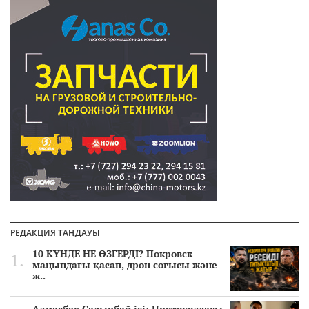
РЕДАКЦИЯ ТАҢДАУЫ
10 КҮНДЕ НЕ ӨЗГЕРДІ? Покровск
маңындағы қасап, дрон соғысы және
ж..
Алмасбек Садырбай ісі: Протоколдағы