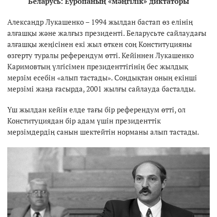
Беларусь: Еуропаның «мәңгілік» диктаторы
Александр Лукашенко – 1994 жылдан бастап өз елінің
алғашқы және жалғыз президенті. Беларусьте сайлаудағы
алғашқы жеңісінен екі жыл өткен соң Конституцияны
өзгерту туралы референдум өтті. Кейіннен Лукашенко
Каримовтың үлгісімен президенттігінің бес жылдық
мерзім есебін «алып тастады». Сондықтан оның екінші
мерзімі жаңа ғасырда, 2001 жылғы сайлауда басталды.
Үш жылдан кейін елде тағы бір референдум өтті, ол
Конституциядан бір адам үшін президенттік
мерзімдердің санын шектейтін норманы алып тастады.