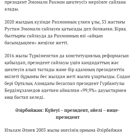
президент Эмомали Рахмон шектеусіз мерзімге сайлана
алады.
2020 жылдың күзінде Рахмонның үлкен ұлы, 33 жастағы
Рустам Эмомали сайлауға қатысады деп болжаған. Бірақ
былтырғы сайлауда да Рахмонның өзі «айқын
басымдықпен» жеңіске жетті.
2016 жылы Түркіменстан да конституциялық реформасын
қабылдап, президент сайлауы үшін кандидаттың жас
шектеуін алып тастады және бір адамның президенттік
өкілеті бұрынғы бес жылдан жеті жылға ұзартылды. Содан
бері Орталық Азиядағы бесаспап президент Гурбангулы
Бердімұхамедов әдеткен айналған «99,9%» дауыстармен
көш бастап келеді.
Әзірбайжан: Күйеуі – президент, әйелі – вице-
президент
Ильхам Әлиев 2003 жылы әкесінің орнына Әзірбайжан