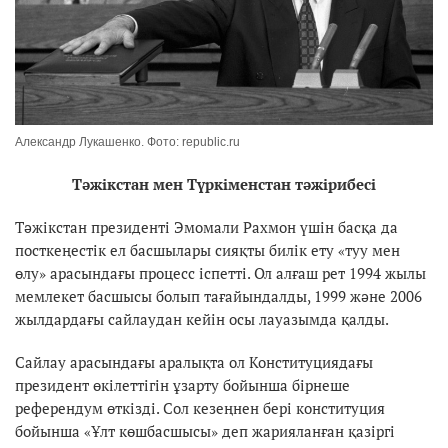
Александр Лукашенко. Фото: republic.ru
Тәжікстан мен Түркіменстан тәжірибесі
Тәжікстан президенті Эмомали Рахмон үшін басқа да
посткеңестік ел басшылары сияқты билік ету «туу мен
өлу» арасындағы процесс іспетті. Ол алғаш рет 1994 жылы
мемлекет басшысы болып тағайындалды, 1999 және 2006
жылдардағы сайлаудан кейін осы лауазымда қалды.
Сайлау арасындағы аралықта ол Конституциядағы
президент өкілеттігін ұзарту бойынша бірнеше
референдум өткізді. Сол кезеңнен бері конституция
бойынша «Ұлт көшбасшысы» деп жарияланған қазіргі