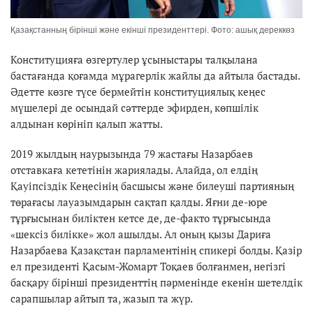
Қазақстанның бірінші және екінші президенттері. Фото: ашық дереккөз
Конституцияға өзгертулер ұсыныстары талқылана
бастағанда қоғамда мұрагерлік жайлы да айтыла бастады.
Әдетте көзге түсе бермейтін конституциялық кеңес
мүшелері де осындай сәттерде эфирден, көпшілік
алдынан көрініп қалып жатты.
2019 жылдың наурызында 79 жастағы Назарбаев
отставкаға кететінін жариялады. Алайда, ол елдің
Қауіпсіздік Кеңесінің басшысы және билеуші партияның
төрағасы лауазымдарын сақтап қалды. Яғни де-юре
тұрғысынан биліктен кетсе де, де-факто тұрғысында
«шексіз билікке» жол ашылды. Ал оның қызы Дариға
Назарбаева Қазақстан парламентінің спикері болды. Қазір
ел президенті Қасым-Жомарт Тоқаев болғанмен, негізгі
басқару бірінші президенттің пәрменінде екенін шетелдік
сарапшылар айтып та, жазып та жүр.