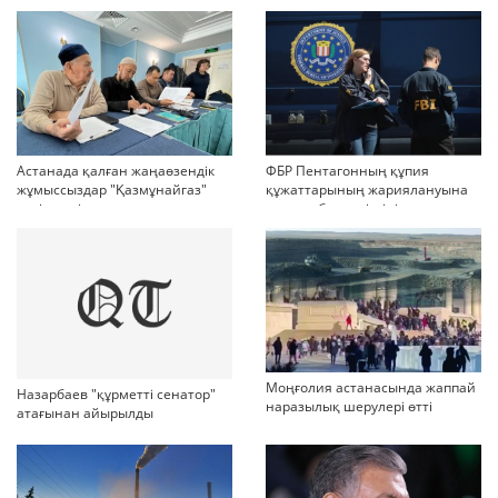
Астанада қалған жаңаөзендік
ФБР Пентагонның құпия
жұмыссыздар "Қазмұнайгаз"
құжаттарының жариялануына
келіссөзді тоқтатып тастады
қатысы бар күдіктіні қамады
дейді
Моңғолия астанасында жаппай
Назарбаев "құрметті сенатор"
наразылық шерулері өтті
атағынан айырылды