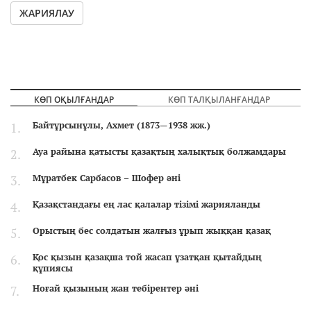
ЖАРИЯЛАУ
КӨП ОҚЫЛҒАНДАР
КӨП ТАЛҚЫЛАНҒАНДАР
Байтұрсынұлы, Ахмет (1873—1938 жж.)
Ауа райына қатысты қазақтың халықтық болжамдары
Мұратбек Сарбасов – Шофер әні
Қазақстандағы ең лас қалалар тізімі жарияланды
Орыстың бес солдатын жалғыз ұрып жыққан қазақ
Қос қызын қазақша той жасап ұзатқан қытайдың
құпиясы
Ноғай қызының жан тебірентер әні