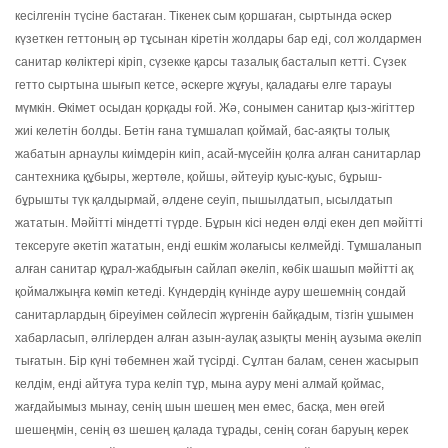
кесілгенін түсіне бастаған. Тікенек сым қоршаған, сыртында әскер
күзеткен геттоның әр тұсынан кіретін жолдары бар еді, сол жолдармен
санитар көліктері кіріп, сүзекке қарсы тазалық басталып кетті. Сүзек
гетто сыртына шығып кетсе, әскерге жұғуы, қаладағы елге тарауы
мүмкін. Өкімет осыдан қорқады ғой. Жә, сонымен санитар қыз-жігіттер
жиі келетін болды. Бетін ғана тұмшалап қоймай, бас-аяқты толық
жабатын арнаулы киімдерін киіп, асай-мүсейін қолға алған санитарлар
сантехника құбыры, жертөле, қойшы, әйтеуір қуыс-қуыс, бұрыш-
бұрышты түк қалдырмай, әлдене сеуіп, пышылдатып, ысылдатып
жататын. Мәйітті міндетті түрде. Бұрын кісі неден өлді екен деп мәйітті
тексеруге әкетіп жататын, енді ешкім жолағысы келмейді. Тұмшаланып
алған санитар құрал-жабдығын сайлап әкеліп, көбік шашып мәйітті ақ
қоймалжыңға көміп кетеді. Күндердің күнінде ауру шешемнің сондай
санитарлардың біреуімен сөйлесіп жүргенін байқадым, тізгін ұшымен
хабарласып, әлгілерден алған азын-аулақ азықты менің аузыма әкеліп
тығатын. Бір күні төбемнен жай түсірді. Сұлтан балам, сенен жасырып
келдім, енді айтуға тура келіп тұр, мына ауру мені алмай қоймас,
жағдайымыз мынау, сенің шын шешең мен емес, басқа, мен өгей
шешеңмін, сенің өз шешең қалада тұрады, сенің соған баруың керек