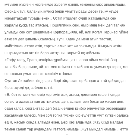
күтумен жүргенін көргенімде жүрегім езіліп, көкірегім қарс айырылады.
Сәбидің тілі, баланың күлкісі бәрін ұмыттырады десек те, қу кеуде
қоңылтақсып тұрады екен... Өстіп итшілеп сүріп жатқанымда сен
жаралы құсқа тас атасың. Тіршілігімнің сәні, өмірімнің мәні деп тапқан
ұлымды сен сот шешімімен Корпорацияға, әй, әлгі Қоғам Тәрбиесі үйіне
өткізем деп қиғылық саласың. Үуһ!.. Одан да мені атып тастап,
мәйітімнен аттап өтіп, тартып алып кет жалғызымды. Шыққыр көзім
шырылдатып әкетіп бара жатқанын көрмей-ақ қойсын».
«Ғафу, ғафу, Ераға, кешірім сұраймын, ат-шапан айып менікі. Заң
талабы бар, әрине, әйткенмен кісімен тіл табыса алуымыз да керек, мен
сол жағын ұмытыппын, кешірім өтінем».
Сұлтан Ли кабинетінде ары-бері ойқастап, ер батқан аттай қайқаңдап
біраз жүрді де, сөйлеп кетті:
«Әлбетте, мен көп өмір көргемін жоқ, ағасы, дегенмен кешегі қанды
соғыста адамзаттың артық аузы деп, ас ішіп, аяқ босатар масыл деп,
одан қалса, сектанттар деп біздің елдегі кейбір әлеуметке резервация
жасағанын білесіз. Мен сол топқа түскен бір әулеттің үміт күткен баласы
едім, жасым сонда алтыда екен. Бәрі көз алдымда. Жау бізді малдан
төмен санап тар аудандағы геттоға қамады. Жүз мыңдап қамады. Гетто