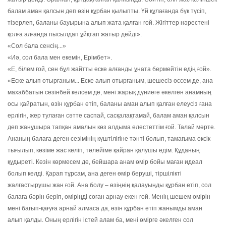
балам аман қалсын деп өзін құрбан қылыпты. Үй құлағанда бүк түсіп,
тізерлеп, баланы бауырына алып жата қалған ғой. Жігіттер нәрестені
қолға алғанда пысылдап ұйқтап жатыр дейді».
«Сол бала сенсің...»
«Иә, сол бала мен екемін, Ерімбет».
«Е, білем ғой, сен бұл жайтты еске алғанды ұната бермейтін едің ғой».
«Еске алып отырғаным... Еске алып отырғаным, шешесіз өссем де, ана
махаббатын сезінбей келсем де, мені жарық дүниеге әкелген анамның
осы қайратын, өзін құрбан етіп, баланы аман алып қалған елеусіз ғана
ерлігін, жер тулаған сәтте саспай, сасқалақтамай, балам аман қалсын
деп жанұшыра тапқан амалын көз алдыма елестеттім ғой. Талай мәрте.
Ананың балаға деген сезімінің күштілігіне тәнті болып, тамағыма өксік
тығылып, көзіме жас келіп, тәлейіме қайран қалушы едім. Құданың
құдыреті. Көзін көрмесем де, бейшара анам өмір бойы маған идеал
болып келді. Қарап тұрсам, ана деген өмір беруші, тіршілікті
жалғастырушы жан ғой. Ана болу – өзіңнің қалауыңды құрбан етіп, сол
балаға бәрін беріп, өміріңді соған арнау екен ғой. Менің шешем өмірін
мені бағып-қағуға арнай алмаса да, өзін құрбан етіп жанымды аман
алып қалды. Оның ерлігін істей алам ба, мені өмірге әкелген сол