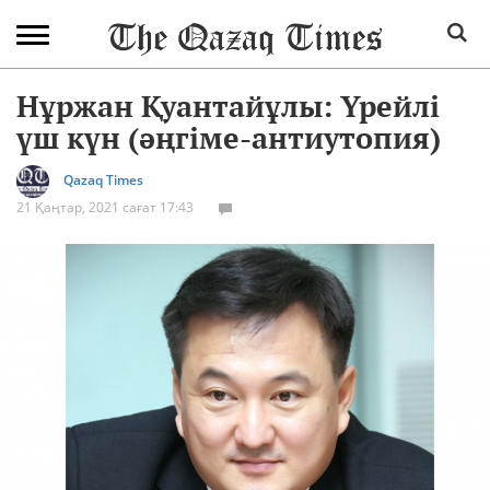
Нұржан Қуантайұлы: Үрейлі
үш күн (әңгіме-антиутопия)
Qazaq Times
21 Қаңтар, 2021 сағат 17:43