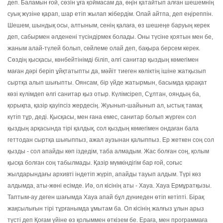
деп. Баламын ғой, сөзін ұға қоймасам да, өңін қатайтып алған шешемнің
суық жүзіне қарап, шар етіп жылап жібердім. Олай айтпа, деп еңіреппін.
Шешем, шындық осы, алтыным, сенің қалаға, өз шешеңе баруың керек
деп, сабырмен әлденені түсіндірмек болады. Оны түсіне қоятын мен бе,
жаным алай-түлей болып, сөйлеме олай деп, бақыра берсем керек.
Сөздің қысқасы, көнбейтінімді біліп, әлгі санитар қыздың көмегімен
маған дәрі беріп ұйқтатыпты да, мәйіт тиеген көліктің ішіне жатқызып
сыртқа алып шығыпты. Оянсам, бір үйде жатырмын, басымда қарақат
көзі күлімдеп әлгі санитар қыз отыр. Күлімсіреп, Сұлтан, ояндың ба,
қорықпа, қазір қауіпсіз жердесің. Жуынып-шайынып ал, ыстық тамақ
күтіп тұр, деді. Қысқасы, мен ғана емес, санитар болып жүрген сол
қыздың арқасында тірі қалдық, сол қыздың көмегімен ондаған бала
геттодан сыртқа шығыппыз, ажал аузынан қалыппыз. Ер жеткен соң сол
қызды - сол апайды көп іздедім, таба алмадым. Жас болған соң, қолым
қысқа болған соң табылмады. Қазір мүмкіндігім бар ғой, соғыс
жылдарындағы архивті індетіп жүріп, апайды тауып алдым. Түрі көз
алдымда, аты-жөні есімде. Иә, ол кісінің аты - Хауа. Хауа Ермұратқызы.
Таптым-ау деген шағымда Хауа апай бұл дүниеден өтіп кетіпті. Бірақ
жақсылығын тірі тұрғанымда ұмытам ба. Ол кісінің жалғыз ұлын арыз
түсті деп Қоғам үйіне өз қолыммен өткізем бе. Ераға, мен программаға