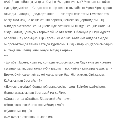
«Абайлап сөйлеңіз, мырза. Кімді озбыр деп тұрсыз? Мен заң талабын
түсіндірдім сізге. – Содан соң шегір көзін сығырайтып бұған біраз қарап
отырды. - Жақсы, – деді артынша. – Ескертуін ескерттім. Бұл тарапта
басқа жол жоқ, не өзіңіз өтініш бересіз, немесе заң органдарының
өкілдері акт жасап, соның негізінде сот шешімі шыққан соң біз баланы
сізден алып, Қоғамдық тәрбие үйіне өткіземіз. Ойлануға үш күн мұрсат
берейін. Сау болыңыз. Бір нәрсені ескеріңіз: балаңыз алдағы өмірде
биороботтан да төмен сатыда тұрмасын. Сіздің пікіріңіз, қарсылығыңыз
ештеңе шешпейді, оны жақсы білуіңіз керек».
***
«Ерімбет, Ереке, - деп еді сол күні кешкісін қайран Хауа күйеуінің желке
тұсынан келіп, демі құлақ түбін шарпып, қос иінінен қапсыра құшақтап, -
Ереке, бүгін саған айтар екі жаңалығым бар: бірі жаман, бірі жақсы.
Қайсысынан бастайын?»
«Дәл ертектегідей болды ғой мына сөзің, – деді Ерімбет күлімсіреп. –
Әрине, жақсысынан бастамай ма дәйім».
«Онда... онда айтайын. Бірақ сенбейсің-ау».
«Неге, саған сенбеген кезім болды ма?»
«Қуанар ма едің?»
«Оу, әуелі айтсаңшы, шырағым».