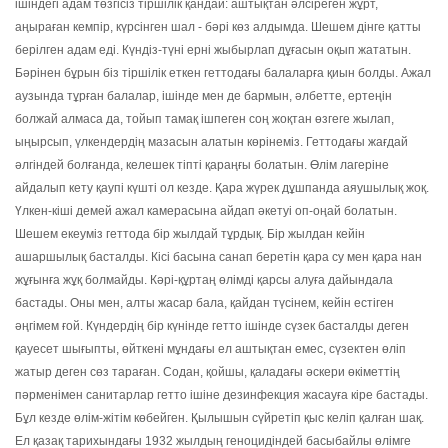
ішіндегі адам төзгісіз тіршілік қандай: аштықтан әлсіреген жұрт,
аңыраған кемпір, күрсінген шал - бәрі көз алдымда. Шешем дінге қатты
берілген адам еді. Күндіз-түні ерні жыбырлап дұғасын оқып жататын.
Бәрінен бұрын біз тіршілік еткен геттодағы балаларға қиын болды. Ажал
аузында тұрған балалар, ішінде мен де бармын, әлбетте, ертеңін
болжай алмаса да, тойып тамақ ішпеген соң жоқтан өзгеге жылап,
ыңырсып, үлкендердің мазасын алатын көрінеміз. Геттодағы жағдай
әлгіндей болғанда, келешек тіпті қараңғы болатын. Өлім лагеріне
айдалып кету қаупі күшті ол кезде. Қара жүрек дұшпанда аяушылық жоқ.
Үлкен-кіші демей ажал камерасына айдап әкетуі оп-оңай болатын.
Шешем екеуміз геттода бір жылдай тұрдық. Бір жылдан кейін
ашаршылық басталды. Кісі басына санап беретін қара су мен қара нан
жұғынға жұқ болмайды. Кәрі-құртаң өлімді қарсы алуға дайындала
бастады. Оны мен, алты жасар бала, қайдан түсінем, кейін естіген
әңгімем ғой. Күндердің бір күнінде гетто ішінде сүзек басталды деген
қауесет шығыпты, өйткені мұндағы ел аштықтан емес, сүзектен өліп
жатыр деген сөз тараған. Содан, қойшы, қаладағы әскери өкіметтің
пәрменімен санитарлар гетто ішіне дезинфекция жасауға кіре бастады.
Бұл кезде өлім-жітім көбейген. Қылышын сүйретіп қыс келіп қалған шақ.
Ел қазақ тарихындағы 1932 жылдың геноцидіндей басыбайлы өлімге