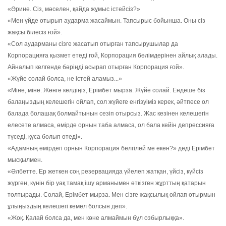
«Әрине. Сіз, мәселен, қайда жұмыс істейсіз?»
«Мен үйде отырып аударма жасаймын. Тапсырыс бойынша. Оны сіз
жақсы білесіз ғой».
«Сол аударманы сізге жасатып отырған тапсырушылар да
Корпорацияға қызмет етеді ғой, Корпорация бөлімдерінен айлық алады.
Айналып келгенде бәріңді асырап отырған Корпорация ғой».
«Жүйе солай болса, не істей аламыз...»
«Міне, міне. Жөнге келдіңіз, Ерімбет мырза. Жүйе солай. Ендеше біз
балаңыздың келешегін ойлап, сол жүйеге енгізуіміз керек, әйтпесе ол
балада болашақ болмайтынын сезіп отырсыз. Жас кезінен келешегін
елесете алмаса, өмірде орнын таба алмаса, ол бала кейін депрессияға
түседі, құса болып өтеді».
«Адамның өмірдегі орнын Корпорация белгілей ме екен?» деді Ерімбет
мысқылмен.
«Әлбетте. Ер жеткен соң резервацияда үйелеп жатқан, үйсіз, күйсіз
жүрген, күнін бір уақ тамақ ішу арманымен өткізген жұрттың қатарын
толтырады. Солай, Ерімбет мырза. Мен сізге жақсылық ойлап отырмын
ұлыңыздың келешегі кемел болсын деп».
«Жоқ. Қалай болса да, мен көне алмаймын бұл озбырлыққа».