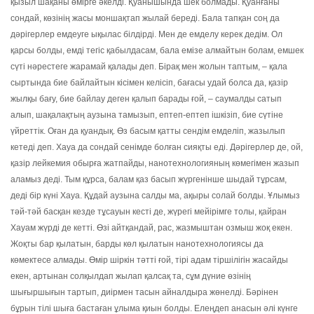
қызыл шақаны өмірге әкелді. Қуанышында шек болмады. Қуанғаны
сондай, көзінің жасы моншақтап жылай береді. Бала тапқан соң да
дәрігерлер емдеуге ықылас білдірді. Мен де емделу керек дедім. Ол
қарсы болды, емді тегіс қабылдасам, бала емізе алмайтын болам, емшек
сүті нәрестеге жарамай қалады деп. Бірақ мен жолын таптым, – қала
сыртында бие байлайтын кісімен келісіп, бағасы удай болса да, қазір
жылқы бағу, бие байлау деген қалып барады ғой, – саумалды сатып
алып, шақалақтың аузына тамызып, ептеп-ептеп ішкізіп, бие сүтіне
үйреттік. Оған да қуандық. Өз басым қатты сендім емделіп, жазылып
кетеді деп. Хауа да сондай сенімде болған сияқты еді. Дәрігерлер де, ой,
қазір лейкемия обырға жатпайды, нанотехнологияның көмегімен жазып
аламыз деді. Тым құрса, балам қаз басып жүргенінше шыдай тұрсам,
деді бір күні Хауа. Құдай аузына салды ма, ақыры солай болды. Ұлымыз
тәй-тәй басқан кезде тұсауын кесті де, жүрегі мейірімге толы, қайран
Хауам жүрді де кетті. Өзі айтқандай, рас, жазмыштан озмыш жоқ екен.
Жоқты бар қылатын, барды көл қылатын нанотехнологиясы да
көмектесе алмады. Өмір шіркін тәтті ғой, тірі адам тіршілігін жасайды
екен, артынан солқылдап жылап қалсақ та, сұм дүние өзінің
шығыршығын тартып, диірмен тасын айналдыра жөнелді. Бәрінен
бұрын тілі шыға бастаған ұлыма қиын болды. Елеңдеп анасын әлі күнге