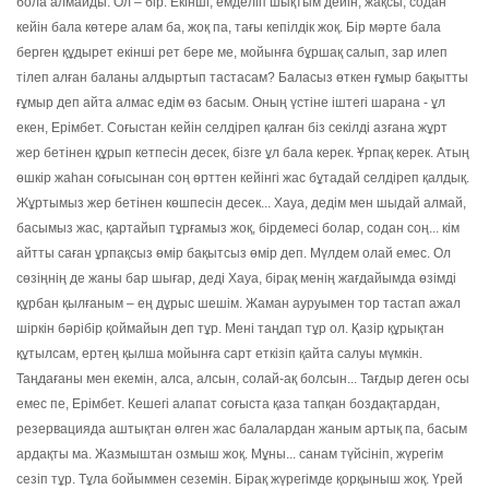
бола алмайды. Ол – бір. Екінші, емделіп шықтым дейін, жақсы, содан
кейін бала көтере алам ба, жоқ па, тағы кепілдік жоқ. Бір мәрте бала
берген құдырет екінші рет бере ме, мойынға бұршақ салып, зар илеп
тілеп алған баланы алдыртып тастасам? Баласыз өткен ғұмыр бақытты
ғұмыр деп айта алмас едім өз басым. Оның үстіне іштегі шарана - ұл
екен, Ерімбет. Соғыстан кейін селдіреп қалған біз секілді азғана жұрт
жер бетінен құрып кетпесін десек, бізге ұл бала керек. Ұрпақ керек. Атың
өшкір жаһан соғысынан соң өрттен кейінгі жас бұтадай селдіреп қалдық.
Жұртымыз жер бетінен көшпесін десек... Хауа, дедім мен шыдай алмай,
басымыз жас, қартайып тұрғамыз жоқ, бірдемесі болар, содан соң... кім
айтты саған ұрпақсыз өмір бақытсыз өмір деп. Мүлдем олай емес. Ол
сөзіңнің де жаны бар шығар, деді Хауа, бірақ менің жағдайымда өзімді
құрбан қылғаным – ең дұрыс шешім. Жаман ауруымен тор тастап ажал
шіркін бәрібір қоймайын деп тұр. Мені таңдап тұр ол. Қазір құрықтан
құтылсам, ертең қылша мойынға сарт еткізіп қайта салуы мүмкін.
Таңдағаны мен екемін, алса, алсын, солай-ақ болсын... Тағдыр деген осы
емес пе, Ерімбет. Кешегі алапат соғыста қаза тапқан боздақтардан,
резервацияда аштықтан өлген жас балалардан жаным артық па, басым
ардақты ма. Жазмыштан озмыш жоқ. Мұны... санам түйсініп, жүрегім
сезіп тұр. Тұла бойыммен сеземін. Бірақ жүрегімде қорқыныш жоқ. Үрей