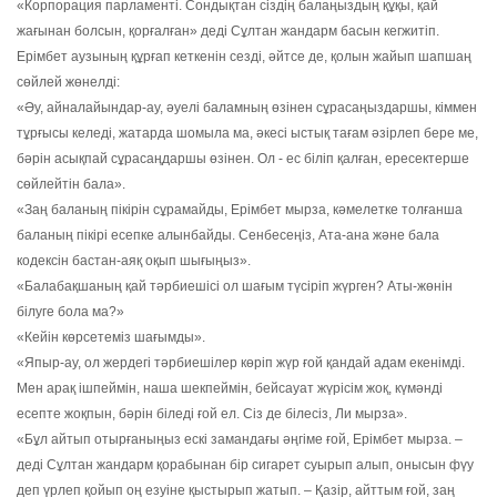
«Корпорация парламенті. Сондықтан сіздің балаңыздың құқы, қай
жағынан болсын, қорғалған» деді Сұлтан жандарм басын кегжитіп.
Ерімбет аузының құрғап кеткенін сезді, әйтсе де, қолын жайып шапшаң
сөйлей жөнелді:
«Әу, айналайындар-ау, әуелі баламның өзінен сұрасаңыздаршы, кіммен
тұрғысы келеді, жатарда шомыла ма, әкесі ыстық тағам әзірлеп бере ме,
бәрін асықпай сұрасаңдаршы өзінен. Ол - ес біліп қалған, ересектерше
сөйлейтін бала».
«Заң баланың пікірін сұрамайды, Ерімбет мырза, кәмелетке толғанша
баланың пікірі есепке алынбайды. Сенбесеңіз, Ата-ана және бала
кодексін бастан-аяқ оқып шығыңыз».
«Балабақшаның қай тәрбиешісі ол шағым түсіріп жүрген? Аты-жөнін
білуге бола ма?»
«Кейін көрсетеміз шағымды».
«Япыр-ау, ол жердегі тәрбиешілер көріп жүр ғой қандай адам екенімді.
Мен арақ ішпеймін, наша шекпеймін, бейсауат жүрісім жоқ, күмәнді
есепте жоқпын, бәрін біледі ғой ел. Cіз де білесіз, Ли мырза».
«Бұл айтып отырғаныңыз ескі замандағы әңгіме ғой, Ерімбет мырза. –
деді Сұлтан жандарм қорабынан бір сигарет суырып алып, онысын фүу
деп үрлеп қойып оң езуіне қыстырып жатып. – Қазір, айттым ғой, заң