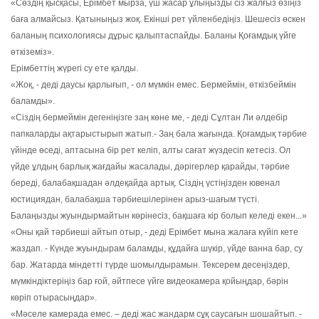
«Сөздің қысқасы, Ерімбет мырза, үш жасар ұлыңызды сіз жалғыз өзіңіз
баға алмайсыз. Қатыныңыз жоқ. Екінші рет үйленбедіңіз. Шешесіз өскен
баланың психологиясы дұрыс қалыптаспайды. Баланы Қоғамдық үйге
өткіземіз».
Ерімбеттің жүрегі су ете қалды.
«Жоқ, - деді даусы қарлығып, - ол мүмкін емес. Бермеймін, өткізбеймін
баламды».
«Сіздің бермеймін дегеніңізге заң көне ме, - деді Сұлтан Ли әлдебір
папкаларды ақтарыстырып жатып.- Заң бала жағында. Қоғамдық тәрбие
үйінде өседі, аптасына бір рет келіп, алты сағат жүздесіп кетесіз. Ол
үйде ұлдың барлық жағдайы жасалады, дәрігерлер қарайды, тәрбие
береді, балабақшадан әлдеқайда артық. Сіздің үстіңізден ювенал
юстициядан, балабақша тәрбиешілерінен арыз-шағым түсті.
Балаңызды жуындырмайтын көрінесіз, бақшаға кір болып келеді екен...»
«Оны қай тәрбиеші айтып отыр, - деді Ерімбет мына жалаға күйіп кете
жаздап. - Күнде жуындырам баламды, құдайға шүкір, үйде ванна бар, су
бар. Жатарда міндетті түрде шомылдырамын. Тексерем десеңіздер,
мүмкіндіктеріңіз бар ғой, әйтпесе үйге видеокамера қойыңдар, бәрін
көріп отырасыңдар».
«Мәселе камерада емес. – деді жас жандарм сұқ саусағын шошайтып. -