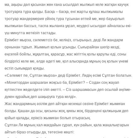
ма, ақыры дәл қасынан жөн ғана ысылдап жылжып келе жатқан каучук
тротуарға тұра қалды. Басқа – басқа, ені жарты құлаш жылжымалы
тротуар жандермерия үйінің тура тұсынан өтпей ме, жер бауырлып
жылжыған бассыз, таспа жыланға ұқсап, кеудесі ысылдап айналасы екі-
үш минутта жеткізіп тастады.
Ерімбет мырза, сәлеметсіз бе, келіңіз, отырыңыз, деді Ли жандарм
орнынан тұрып. Жымиып қолын ұсынды. Сығырайған шегір көзді,
еңсегей бойлы, жұқалтаң, қарасұр, жас жігіттің қолы қарулы еді, соны
білдіргісі келе ме, әлде әдеті ме, қол алысқанда мұның оң қолын үнемі
өстіп сығымдап қояды.
«Сәлемет пе, Сұлтан мырза» деді Ерімбет. Лидің есімі Сұлтан болатын.
«Монитордан шаршаған жоқсыз ба, Ерімбет? – Содан соң жауап
күтпестен жеделдете іліп әкетті. – Сіз шаршамасын деп осылай әңгіме-
дүкен құрайық деп шақыруға тура келді».
Жас жандармның әзілім деп айтқан кезекші сөзіне Ерімбет жымиған
болды. Қашан да осы, қисыны жоқ, қиюы жоқ, бірдеңені қалжыңым деп
қойып қалады, еріксіз жымиған болып отырасың.
Сұлтан Ли мұның хал-жағдайын сұрап, күн райын, қала жаңалықтарын
айтып біраз отырды да, төтесіне көшті: