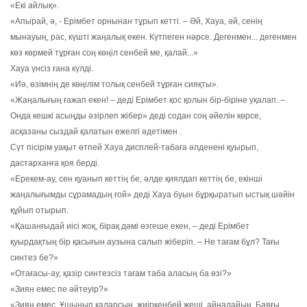
«Екі айлық».
«Апырай, ә, - Ерімбет орнынан тұрып кетті. – Әй, Хауа, әй, сенің
мынауың, рас, күшті жаңалық екен. Күтпеген нәрсе. Дегенмен... дегенмен
көз көрмей тұрған соң көңіл сенбей ме, қалай...»
Хауа үнсіз ғана күлді.
«Иә, өзімнің де көңілім толық сенбей тұрған сияқты».
«Жаңалығың ғажап екен! – деді Ерімбет қос қолын бір-біріне уқалап. –
Онда кешкі асыңды әзірлеп жібер» деді содан соң әйелін көрсе,
асқазаны сыздай қалатын ежелгі әдетімен .
Сүт пісірім уақыт өтпей Хауа дисплей-табаға әлденені қуырып,
дастарханға қоя берді.
«Ерекем-ау, сен қуанып кеттің бе, әлде қиялдап кеттің бе, екінші
жаңалығымды сұрамадың ғой» деді Хауа буын бұрқыратып ыстық шәйін
құйып отырып.
«Қашанғыдай иісі жоқ, бірақ дәмі өзгеше екен, – деді Ерімбет
қуырдақтың бір қасығын аузына салып жіберіп. – Не тағам бұл? Тағы
синтез бе?»
«Отағасы-ау, қазір синтезсіз тағам таба аласың ба өзі?»
«Зиян емес пе әйтеуір?»
«Зиян емес. Ұшынып қаларсың, жиіркенбей жеші, айналайын. Баяғы