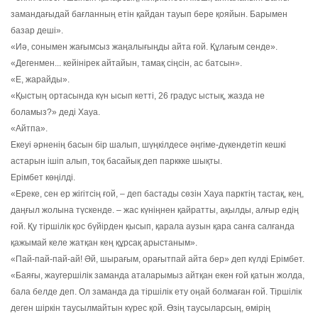
замандағыдай бағланның етін қайдан тауып бере қояйын. Барымен
базар деші».
«Иә, сонымен жағымсыз жаңалығыңды айта ғой. Құлағым сенде».
«Дегенмен... кейінірек айтайын, тамақ сіңсін, ас батсын».
«Е, жарайды».
«Қыстың ортасында күн ысып кетті, 26 градус ыстық, жазда не
боламыз?» деді Хауа.
«Айтпа».
Екеуі әрненің басын бір шалып, шүңкілдесе әңгіме-дүкендетіп кешкі
астарын ішіп алып, тоқ басайық деп парккке шықты.
Ерімбет көңілді.
«Ереке, сен ер жігітсің ғой, – деп бастады сөзін Хауа парктің тастақ, кең,
даңғыл жолына түскенде. – жас күніңнен қайратты, ақылды, алғыр едің
ғой. Қу тіршілік қос бүйірден қысып, қарала аузын қара санға салғанда
қажымай келе жатқан кең құрсақ арыстаным».
«Пай-пай-пай-ай! Әй, шырағым, орағытпай айта бер» деп күлді Ерімбет.
«Баяғы, жаугершілік заманда аталарымыз айтқан екен ғой қатын жолда,
бала белде деп. Ол заманда да тіршілік ету оңай болмаған ғой. Тіршілік
деген шіркін таусылмайтын күрес қой. Өзің таусыларсың, өмірің