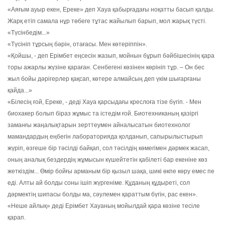
«Аяғым ауыр екен, Ереке» деп Хауа қабырғадағы ноқатты басып қалды.
Жарқ етіп самала нұр төбеге тұтас жайылып барып, мол жарық түсті.
«Түсінбедім...»
«Түсініп тұрсың бәрін, отағасы. Мен көтеріппін».
«Қойшы, - деп Ерімбет еңсесін жазып, мойнын бұрып бәйбішесінің қара
торы ажарлы жүзіне қараған. Сенбегені көзінен көрініп тұр. – Он бес
жыл бойы дәрігерлер қақсап, көтере алмайсың деп үкім шығарғаны
қайда...»
«Білесің ғой, Ереке, - деді Хауа қарсыдағы креслоға тізе бүгіп. - Мен
биохакер болып біраз жұмыс та істедім ғой. Биотехниканың қазіргі
заманғы жаңалықтарын зерттеумен айналысатын биотехнолог
мамандардың еңбегін лабораторияда қолданып, сапырылыстырып
жүріп, өзгеше бір тәсілді байқап, сол тәсілдің көмегімен дәрмек жасап,
оның аналық бездердің жұмысын күшейтетін қабілеті бар екеніне көз
жеткіздім... Өмір бойғы арманым бір қызыл шақа, шикі өкпе көру емес пе
еді. Алты ай болды соны ішіп жүргеніме. Құданың құдыреті, сол
дәрмектің шипасы болды ма, сәулемен қараттым бүгін, рас екен».
«Неше айлық» деді Ерімбет Хауаның мойылдай қара көзіне тесіле
қарап.