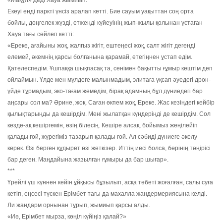
Екеуі енді паркті үнсіз аралап кетті. Бие сауым уақыттан соң орта
бойлы, дөңгелек жүзді, етжеңді күйеуінің жып-жылы қолынан ұстаған
Хауа тағы сөйлеп кетті:
«Ереке, ағайыны жоқ, жалғыз жігіт, ештеңесі жоқ, салт жігіт дегенді
елемей, әкемнің қарсы болғанына қарамай, етегіңнен ұстап едім.
Қателеспедім. Ұшпаққа шықпасақ та, сенімен бақытты ғұмыр кештім деп
ойлаймын. Үлде мен мүлдеге малынмадым, элитаға ұқсап әуедегі дрон-
үйде тұрмадым, эко-тағам жемедім, бірақ адамның бұл дүниедегі бар
аңсары сол ма? Әрине, жоқ. Саған өкпем жоқ, Ереке. Жас кезіңдегі кейбір
қылықтарыңды да кешірдім. Мені жылатқан күндеріңді де кешірдім. Сол
кезде-ақ кешіргемін, өзің білесің. Кешіре алсақ, бойымыз жеңілейіп
қалады ғой, жүрегіміз тазарып қалады ғой. Ал сәбиді дүниеге әкелу
керек. Өзі берген құдырет өзі жеткізер. Иттің иесі болса, бөрінің тәңірісі
бар деген. Маңдайына жазылған ғұмыры да бар шығар».
***
Үрейлі үш күннен кейін ұйқысы бұзылып, асқа тәбеті жоғалған, салы суға
кетіп, еңсесі түскен Ерімбет тағы да махалла жандермериясына келді.
Ли жандарм орнынан тұрып, жымиып қарсы алды.
«Иә, Ерімбет мырза, көңіл күйіңіз қалай?»