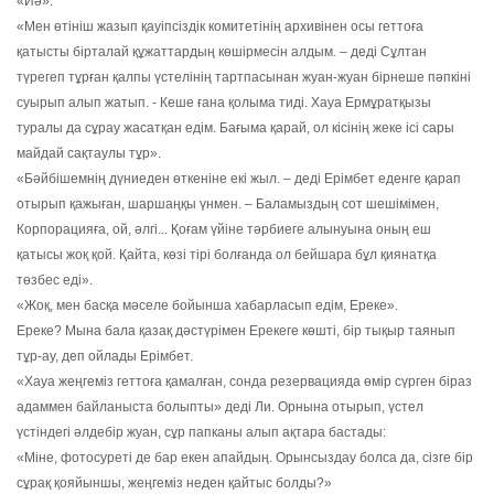
«Иә».
«Мен өтініш жазып қауіпсіздік комитетінің архивінен осы геттоға
қатысты бірталай құжаттардың көшірмесін алдым. – деді Сұлтан
түрегеп тұрған қалпы үстелінің тартпасынан жуан-жуан бірнеше пәпкіні
суырып алып жатып. - Кеше ғана қолыма тиді. Хауа Ермұратқызы
туралы да сұрау жасатқан едім. Бағыма қарай, ол кісінің жеке ісі сары
майдай сақтаулы тұр».
«Бәйбішемнің дүниеден өткеніне екі жыл. – деді Ерімбет еденге қарап
отырып қажыған, шаршаңқы үнмен. – Баламыздың сот шешімімен,
Корпорацияға, ой, әлгі... Қоғам үйіне тәрбиеге алынуына оның еш
қатысы жоқ қой. Қайта, көзі тірі болғанда ол бейшара бұл қиянатқа
төзбес еді».
«Жоқ, мен басқа мәселе бойынша хабарласып едім, Ереке».
Ереке? Мына бала қазақ дәстүрімен Ерекеге көшті, бір тықыр таянып
тұр-ау, деп ойлады Ерімбет.
«Хауа жеңгеміз геттоға қамалған, сонда резервацияда өмір сүрген біраз
адаммен байланыста болыпты» деді Ли. Орнына отырып, үстел
үстіндегі әлдебір жуан, сұр папканы алып ақтара бастады:
«Міне, фотосуреті де бар екен апайдың. Орынсыздау болса да, сізге бір
сұрақ қояйыншы, жеңгеміз неден қайтыс болды?»