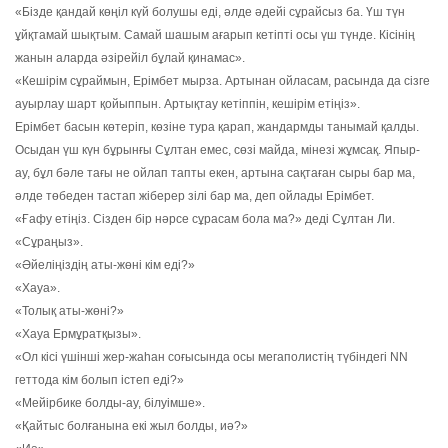
«Бізде қандай көңіл күй болушы еді, әлде әдейі сұрайсыз ба. Үш түн
ұйқтамай шықтым. Самай шашым ағарып кетіпті осы үш түнде. Кісінің
жанын аларда әзірейіл бұлай қинамас».
«Кешірім сұраймын, Ерімбет мырза. Артынан ойласам, расында да сізге
ауырлау шарт қойыппын. Артықтау кетіппін, кешірім етіңіз».
Ерімбет басын көтеріп, көзіне тура қарап, жандармды танымай қалды.
Осыдан үш күн бұрынғы Сұлтан емес, сөзі майда, мінезі жұмсақ. Япыр-
ау, бұл бәле тағы не ойлап тапты екен, артына сақтаған сыры бар ма,
әлде төбеден тастап жіберер зілі бар ма, деп ойлады Ерімбет.
«Ғафу етіңіз. Сізден бір нәрсе сұрасам бола ма?» деді Сұлтан Ли.
«Сұраңыз».
«Әйеліңіздің аты-жөні кім еді?»
«Хауа».
«Толық аты-жөні?»
«Хауа Ермұратқызы».
«Ол кісі үшінші жер-жаһан соғысында осы мегаполистің түбіндегі NN
геттода кім болып істеп еді?»
«Мейірбике болды-ау, білуімше».
«Қайтыс болғанына екі жыл болды, иә?»