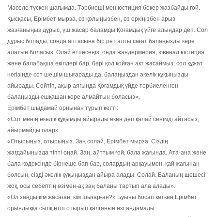
Мәселе түскен шағымда. Тәрбиеші мен юстиция бекер жазбайды ғой.
Қысқасы, Ерімбет мырза, өз қолыңызбен, өз еркіңізбен арыз
жазғаныңыз дұрыс, үш жасар баламды Қоғамдық үйге алыңдар деп. Сол
дұрыс болады, сонда аптасына бір рет алты сағат балаңызды көре
алатын боласыз. Олай етпесеңіз, онда жандермерия, ювенал юстиция
және балабақша өкілдері бар, бәрі қол қойған акт жасаймыз, сол құжат
негізінде сот шешім шығарады да, балаңыздан әкелік құқыңызды
айырады. Сөйтіп, ақыр аяғында Қоғамдық үйде тәрбиеленген
балаңызды ешқашан көре алмайтын боласыз».
Ерімбет шыдамай орнынан тұрып кетті:
«Сот менің әкелік құқымды айырады екен деп қалай сенімді айтасыз,
айырмайды олар».
«Отырыңыз, отырыңыз. Заң солай, Ерімбет мырза. Сіздің
жағдайыңызда тіпті оңай. Заң, айттым ғой, бала жағында. Ата-ана және
бала кодексінде бірнеше бап бар, солардың арқауымен, қай жағынан
болсын, сізді әкелік құқыңыздан айыра алады. Солай. Баланың шешесі
жоқ, осы себептің өзімен-ақ заң баланы тартып ала алады».
«Ол заңды кім жасаған, кім шығарған?» Буыны босап кеткен Ерімбет
орындыққа сылқ етіп отырып қалғанын өзі аңдамады.