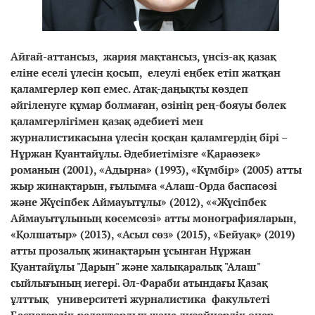
Айғай-аттансыз, жария мақтансыз, үнсіз-ақ қазақ
еліне еселі үлесін қосып, елеулі еңбек етіп жатқан
қаламгерлер көп емес. Атақ-даңықты көздеп
әйгіленуге құмар болмаған, өзінің рең-бояуы бөлек
қаламгерлігімен қазақ әдебиеті мен
журналистикасына үлесін қосқан қаламгердің бірі –
Нұржан Қуантайұлы. Әдебиетімізге «Қараөзек»
романын (2001), «Адырна» (1993), «Күмбір» (2005) атты
жыр жинақтарын, ғылымға «Алаш-Орда баспасөзі
және Жүсіпбек Аймауытұлы» (2012), ««Жүсіпбек
Аймауытұлының көсемсөзі» атты монографияларын,
«Қолшатыр» (2013), «Асыл сөз» (2015), «Бейуақ» (2019)
атты прозалық жинақтарын ұсынған Нұржан
Қуантайұлы "Дарын" және халықаралық "Алаш"
сыйлығының иегері. Әл-Фараби атындағы Қазақ
ұлттық университеті журналистика факультеті
Баспагерлік-редакторлық және дизайнерлік өнер