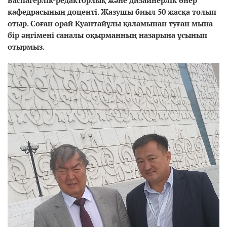
кафедрасының доценті. Жазушы биыл 50 жасқа толып
отыр.
Соған орай Қуантайұлы қаламынан туған мына
бір әңгімені саналы оқырманның назарына ұсынып
отырмыз.