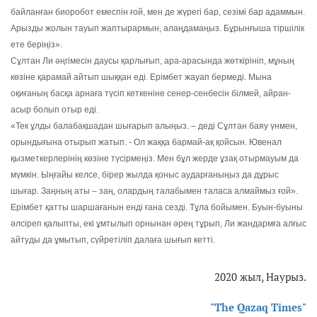
байланған биоробот емеспін ғой, мен де жүрегі бар, сезімі бар адаммын.
Арызды жолын тауып жаптырармын, алаңдамаңыз. Бұрынғыша тіршілік
ете беріңіз».
Сұлтан Ли әңгімесін даусы қарлығып, ара-арасында жөткірініп, мұның
көзіне қарамай айтып шыққан еді. Ерімбет жауап бермеді. Мына
оқиғаның басқа арнаға түсіп кеткеніне сенер-сенбесін білмей, айран-
асыр болып отыр еді.
«Тек ұлды балабақшадан шығарып алыңыз. – деді Сұлтан баяу үнмен,
орындығына отырып жатып. - Ол жаққа бармай-ақ қойсын. Ювенал
қызметкерлерінің көзіне түсірмеңіз. Мен бұл жерде ұзақ отырмауым да
мүмкін. Ыңғайы келсе, бірер жылда қоныс аударғаныңыз да дұрыс
шығар. Заңның аты – заң, олардың талабымен таласа алмаймыз ғой».
Ерімбет қатты шаршағанын енді ғана сезді. Тұла бойымен. Буын-буыны
әлсіреп қалыпты, екі ұмтылып орнынан әрең тұрып, Ли жандармға алғыс
айтуды да ұмытып, сүйретіліп далаға шығып кетті.
2020 жыл, Наурыз.
"The Qazaq Times"