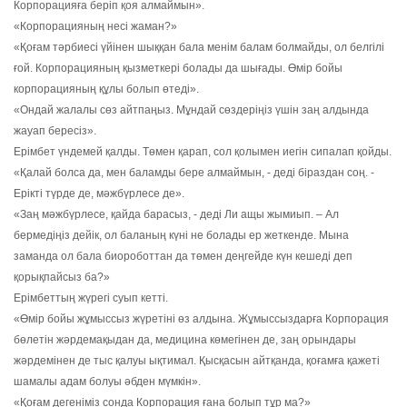
Корпорацияға беріп қоя алмаймын».
«Корпорацияның несі жаман?»
«Қоғам тәрбиесі үйінен шыққан бала менім балам болмайды, ол белгілі
ғой. Корпорацияның қызметкері болады да шығады. Өмір бойы
корпорацияның құлы болып өтеді».
«Ондай жалалы сөз айтпаңыз. Мұндай сөздеріңіз үшін заң алдында
жауап бересіз».
Ерімбет үндемей қалды. Төмен қарап, сол қолымен иегін сипалап қойды.
«Қалай болса да, мен баламды бере алмаймын, - деді біраздан соң. -
Ерікті түрде де, мәжбүрлесе де».
«Заң мәжбүрлесе, қайда барасыз, - деді Ли ащы жымиып. – Ал
бермедіңіз дейік, ол баланың күні не болады ер жеткенде. Мына
заманда ол бала биороботтан да төмен деңгейде күн кешеді деп
қорықпайсыз ба?»
Ерімбеттың жүрегі суып кетті.
«Өмір бойы жұмыссыз жүретіні өз алдына. Жұмыссыздарға Корпорация
бөлетін жәрдемақыдан да, медицина көмегінен де, заң орындары
жәрдемінен де тыс қалуы ықтимал. Қысқасын айтқанда, қоғамға қажеті
шамалы адам болуы әбден мүмкін».
«Қоғам дегеніміз сонда Корпорация ғана болып тұр ма?»