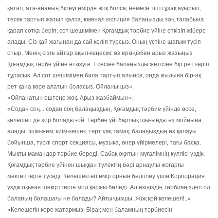
қатал, ата-ананың біреуі өмірде жоқ болса, немесе тіпті ұзақ ауырып,
төсек тартып жатып қалса, ювенал юстиция балаңызды заң талабына
қарап сотқа беріп, сот шешімімен Қоғамдық тәрбие үйіне өткізіп жібере
алады. Сіз қай жағынан да сай келіп тұрсыз. Оның үстіне шағым түсіп
отыр. Менің сізге айтар ақыл-кеңесім: өз еркіңізбен арыз жазыңыз
Қоғамдық тәрбе үйіне өткізуге. Есесіне балаңызды жетісіне бір рет көріп
тұрасыз. Ал сот шешімімен бала тартып алынса, онда жылына бір-ақ
рет қана көре алатын боласыз. Ойланыңыз».
«Ойланатын ештеңе жоқ. Арыз жазбаймын».
«Содан соң... содан соң балаңыздың, Қоғамдық тәрбие үйінде өссе,
келешегі де зор болады ғой. Тәрбие үйі барлық шығынды өз мойнына
алады. Ішім-жем, киім-кешек, төрт уақ тамақ, балаңыздың өз қалауы
бойынша, түрлі спорт секциясы, музыка, өнер үйірмелері, тағы басқа.
Мықты мамандар тәрбие береді. Сабақ оқитын мұғалімнің күллісі үздік.
Қоғамдық тәрбие үйінен шыққан түлектің бәрі арнаулы жоғарғы
мектептерге түседі. Келешектегі өмір орнын белгілеу үшін Корпорация
үздік оқыған шәкірттерге мол қаржы бөледі. Ал өзіңіздің тәрбиеңіздегі ол
баланың болашағы не болады? Айтыңызшы. Жоқ қой келешегі!..»
«Келешегін көре жатармыз. Бірақ мен баламның тәрбиесін