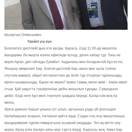
Қазақтың Олжасымен.
Үрейлі үш күн
Білезіктегі дисплейі дың ете қалды. Қараса, сізді 11.00-де махалла
жандармы Ли мырза өзінің офисінде күтеді, деген хабар тұр. Тағы не
керек бұған, деп ойлады Ерімбет. Аңдығаны мен болдым ғой бұл иттің.
Япырау, микрочип бар, білезік-дисплей бар, көше мен аула толған
спутник камера, үйдегі интернетпен де біліп тұр отырған-тұрғаныңды,
кірген-шыққаныңды. Бұған не керек? Ішкен тамақ, киген киім – бәрін көріп
отыр. Қай уақытта түшкіргеніңе дейін жазылып тұрады. Секундына
дейін. Енді неге бұл мені тергеуге шақыра береді. Басқа ісім жоқ па
менің.
Әуелі дүкенге барып ұлына сүт алып, артынша ұлды үй іргесіндегі
балабақшаға апарып, пәтеріне қайта кірді. Содан соң осы махалланың
жандермерия тұрған ғимаратына асықпай аяңдады. Тез-ақ жетіп алу
керек, бірақ алға басқан аяғы кері тарта берді. Барғысы жоқ. Амал бар