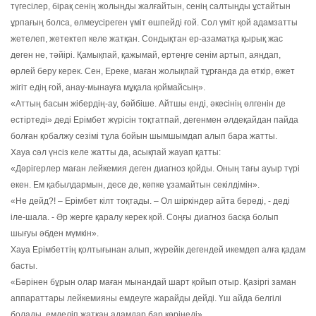
түгесілер, бірақ сенің жолыңды жалғайтын, сенің салтыңды ұстайтын
ұрпағың болса, өлмеусіреген үміт өшпейді ғой. Сол үміт қой адамзатты
жетелеп, жетектеп келе жатқан. Сондықтан ер-азаматқа қырық жас
деген не, тәйірі. Қамықпай, қажымай, ертеңге сенім артып, аяңдап,
өрлей беру керек. Сен, Ереке, маған жолықпай тұрғанда да өткір, өжет
жігіт едің ғой, анау-мынауға мұқала қоймайсың».
«Аттың басын жібердің-ау, бәйбіше. Айтшы енді, әкесінің өлгенін де
естіртеді» деді Ерімбет жүрісін тоқтатпай, дегенмен әлдеқайдан пайда
болған қобалжу сезімі тұла бойын шымшымдап алып бара жатты.
Хауа сәл үнсіз келе жатты да, асықпай жауап қатты:
«Дәрігерлер маған лейкемия деген диагноз қойды. Оның тағы ауыр түрі
екен. Ем қабылдармын, десе де, көпке ұзамайтын секілдімін».
«Не дейд?! – Ерімбет кілт тоқтады. – Ол шіркіндер айта береді, - деді
іле-шала. - Әр жерге қаралу керек қой. Соңғы диагноз басқа болып
шығуы әбден мүмкін».
Хауа Ерімбеттің қолтығынан алып, жүрейік дегендей икемдеп алға қадам
басты.
«Бәрінен бұрын олар маған мынандай шарт қойып отыр. Қазіргі заман
аппараттары лейкемияны емдеуге жарайды дейді. Үш айда белгілі
болады, емделіп жатқан адамдар бар көрінеді».