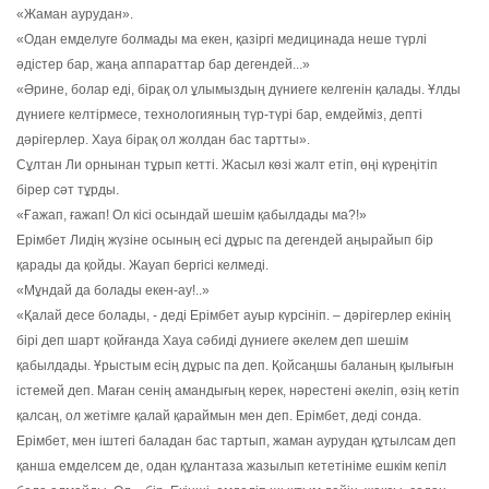
«Жаман аурудан».
«Одан емделуге болмады ма екен, қазіргі медицинада неше түрлі
әдістер бар, жаңа аппараттар бар дегендей...»
«Әрине, болар еді, бірақ ол ұлымыздың дүниеге келгенін қалады. Ұлды
дүниеге келтірмесе, технологияның түр-түрі бар, емдейміз, депті
дәрігерлер. Хауа бірақ ол жолдан бас тартты».
Сұлтан Ли орнынан тұрып кетті. Жасыл көзі жалт етіп, өңі күреңітіп
бірер сәт тұрды.
«Ғажап, ғажап! Ол кісі осындай шешім қабылдады ма?!»
Ерімбет Лидің жүзіне осының есі дұрыс па дегендей аңырайып бір
қарады да қойды. Жауап бергісі келмеді.
«Мұндай да болады екен-ау!..»
«Қалай десе болады, - деді Ерімбет ауыр күрсініп. – дәрігерлер екінің
бірі деп шарт қойғанда Хауа сәбиді дүниеге әкелем деп шешім
қабылдады. Ұрыстым есің дұрыс па деп. Қойсаңшы баланың қылығын
істемей деп. Маған сенің амандығың керек, нәрестені әкеліп, өзің кетіп
қалсаң, ол жетімге қалай қараймын мен деп. Ерімбет, деді сонда.
Ерімбет, мен іштегі баладан бас тартып, жаман аурудан құтылсам деп
қанша емделсем де, одан құлантаза жазылып кететініме ешкім кепіл