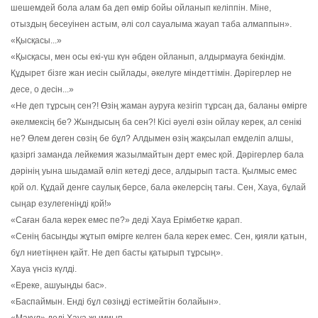
шешемдей бола алам ба деп өмір бойы ойланып келіппін. Міне,
отыздың бесеуінен астым, әлі сол сауалыма жауап таба алмаппын».
«Қысқасы...»
«Қысқасы, мен осы екі-үш күн әбден ойланып, алдырмауға бекіндім.
Құдырет бізге жан иесін сыйлады, әкелуге міндеттімін. Дәрігерлер не
десе, о десін...»
«Не деп тұрсың сен?! Өзің жаман ауруға кезігіп тұрсаң да, баланы өмірге
әкелмексің бе? Жындысың ба сен?! Кісі әуелі өзін ойлау керек, ал сенікі
не? Өлем деген сөзің бе бұл? Алдымен өзің жақсылап емделіп алшы,
қазіргі заманда лейкемия жазылмайтын дерт емес қой. Дәрігерлер бала
дәрінің уына шыдамай өліп кетеді десе, алдырып таста. Қылмыс емес
қой ол. Құдай денге саулық берсе, бала әкелерсің тағы. Сен, Хауа, бұлай
сыңар езулегеніңді қой!»
«Саған бала керек емес пе?» деді Хауа Ерімбетке қарап.
«Сенің басыңды жұтып өмірге келген бала керек емес. Сен, қияли қатын,
бұл ниетіңнен қайт. Не деп басты қатырып тұрсың».
Хауа үнсіз күлді.
«Ереке, ашуыңды бас».
«Баспаймын. Енді бұл сөзіңді естімейтін болайын».
«Мақұл» деді Хауа жымиып.