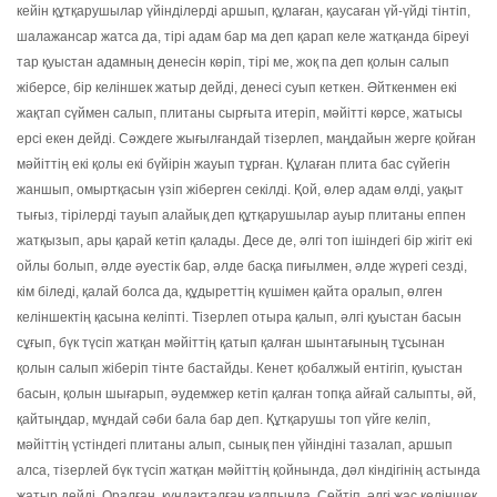
кейін құтқарушылар үйінділерді аршып, құлаған, қаусаған үй-үйді тінтіп,
шалажансар жатса да, тірі адам бар ма деп қарап келе жатқанда біреуі
тар қуыстан адамның денесін көріп, тірі ме, жоқ па деп қолын салып
жіберсе, бір келіншек жатыр дейді, денесі суып кеткен. Әйткенмен екі
жақтап сүймен салып, плитаны сырғыта итеріп, мәйітті көрсе, жатысы
ерсі екен дейді. Сәждеге жығылғандай тізерлеп, маңдайын жерге қойған
мәйіттің екі қолы екі бүйірін жауып тұрған. Құлаған плита бас сүйегін
жаншып, омыртқасын үзіп жіберген секілді. Қой, өлер адам өлді, уақыт
тығыз, тірілерді тауып алайық деп құтқарушылар ауыр плитаны еппен
жатқызып, ары қарай кетіп қалады. Десе де, әлгі топ ішіндегі бір жігіт екі
ойлы болып, әлде әуестік бар, әлде басқа пиғылмен, әлде жүрегі сезді,
кім біледі, қалай болса да, құдыреттің күшімен қайта оралып, өлген
келіншектің қасына келіпті. Тізерлеп отыра қалып, әлгі қуыстан басын
сұғып, бүк түсіп жатқан мәйіттің қатып қалған шынтағының тұсынан
қолын салып жіберіп тінте бастайды. Кенет қобалжый ентігіп, қуыстан
басын, қолын шығарып, әудемжер кетіп қалған топқа айғай салыпты, әй,
қайтыңдар, мұндай сәби бала бар деп. Құтқарушы топ үйге келіп,
мәйіттің үстіндегі плитаны алып, сынық пен үйіндіні тазалап, аршып
алса, тізерлей бүк түсіп жатқан мәйіттің қойнында, дәл кіндігінің астында
жатыр дейді. Оралған, құндақталған қалпында. Сөйтіп, әлгі жас келіншек