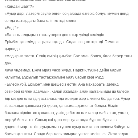
«Қандай шарт?»
«Ауыр дәрі, лазерлі сәуле енген соң ағзада өзгеріс болуы мүмкін дейді,
сонда жатырдағы бала өліп кетеді екен».
«Енді?»
«Баланы алдырып тастау керек деп отыр үзілді-кесілді».
Ерімбет қапелімде аңырып қалды. Содан соң жөткірінді. Тамағын
қырнады.
«Алдырып таста. Сенің өмірің қымбат. Бас аман болса, бала берер тағы
да».
Хауа үндемеді. Екеуі біраз үнсіз жүрді. Парктің түбіне дейін барып
қалыпты. Бұрылып тастақ жолмен баяу басып кері жүрді.
«Білесің ғой, Ерімбет, мен шешесіз өстім. Ана махаббаты дегенді
сезінбей келген адаммын. Қалай ажалдан аман қалғанымды да білесің.
Бір кездегі еліміздің астанасында жойқын жер сілкінісі болды ғой. Ауыр
зілзаладан қаншама үй қирап, қаншама адам опат болды. Біздің
баспана кірпіштен қаланған, үстінде бетон плиталар жабылған, үлкен,
жер үй болыпты. Соның өзі қара жер тулағанда бұрыш-бұрышы,
дөдегесі морт кетіп, суырылып түскен ауыр плиталар шешем байғұсты
басып қалыпты. Сонда бар-жоғы жиырма үштегі келіншек. Зілзаладан