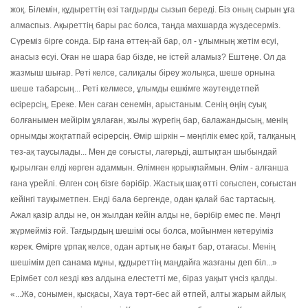
жоқ. Білемін, құдыреттің өзі тағдырды сызып береді. Біз оның сырын ұға
алмаспыз. Ақыреттің бары рас болса, таңда махшарда жүздесерміз.
Сүреміз бірге сонда. Бір ғана әттең-ай бар, ол - ұлымның жетім өсуі,
анасыз өсуі. Оған не шара бар бізде, не істей аламыз? Ештеңе. Ол да
жазмыш шығар. Реті келсе, салиқалы біреу жолықса, шеше орнына
шеше табарсың... Реті келмесе, ұлымды ешкімге жәутеңдетпей
өсірерсің, Ереке. Мен саған сенемін, арыстаным. Сенің өңің суық
болғанымен мейірім ұялаған, жылы жүрегің бар, балажандысың, менің
орнымды жоқтатпай өсірерсің. Өмір шіркін – мәңгілік емес қой, талқаның
тез-ақ таусылады... Мен де соғысты, лагерьді, аштықтан шыбындай
қырылған елді көрген адаммын. Өлімнен қорықпаймын. Өлім - алғанша
ғана үрейлі. Өлген соң бізге бәрібір. Жастық шақ өтті соғыспен, соғыстан
кейінгі тауқыметпен. Енді бала бергенде, одан қалай бас тартасың.
Ажал қазір алды не, он жылдан кейін алды не, бәрібір емес пе. Мәңгі
жүрмейміз ғой. Тағдырдың шешімі осы болса, мойынмен көтеруіміз
керек. Өмірге ұрпақ келсе, одан артық не бақыт бар, отағасы. Менің
шешімім деп санама мұны, құдыреттің маңдайға жазғаны деп біл...»
Ерімбет сол кезді көз алдына елестетті ме, біраз уақыт үнсіз қалды.
«...Жә, сонымен, қысқасы, Хауа төрт-бес ай өтпей, алты жарым айлық