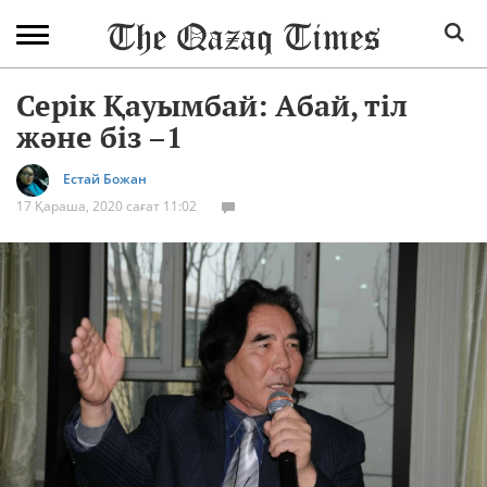
Серік Қауымбай: Абай, тіл
және біз –1
Естай Божан
17 Қараша, 2020 сағат 11:02