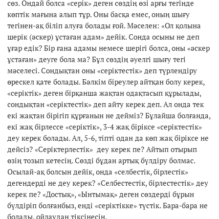
сөз. Ондай болса «серік» деген сөздің өзі арғы тегінде
көптік мағына алып тұр. Оны басқа емес, оның шығу
тегінен-ақ біліп алуға болады ғой. Мәселен: «Ол қолына
шерік (әскер) ұстаған адам» дейік. Сонда осыны не деп
ұғар едік? Бір ғана адамы немесе шерігі болса, оны «әскер
ұстаған» деуге бола ма? Бұл сөздің әуелгі шығу тегі
мәселесі. Сондықтан оны «серіктестік» деп түрлендіру
өрескел қате болады. Бәлкім біреулер айтқан болу керек,
«серіктік» деген бірқанша жақтан одақтасып құрылады,
сондықтан «серіктестік» деп айту керек деп. Ал онда тек
екі жақтан бірігіп құрғанын не дейміз? Бұлайша болғанда,
екі жақ бірлессе «серіктік», 3-4 жақ біріксе «серіктестік»
деу керек болады. Ал, 5-6, тіпті одан да көп жақ біріксе не
дейсіз? «Серіктерлестік» деу керек пе? Айтып отырып
өзің тозып кетесің. Сөзді бұдан артық бүлдіру болмас.
Осылай-ақ болсын дейік, онда «селбестік, бірлестік»
дегендерді не деу керек? «Селбестестік, бірлестестік» деу
керек пе? «Достық», «Ынтымақ» деген сөздерді бұрын
бүлдіріп болғанбыз, енді «серіктікке» түстік. Бара-бара не
болады, ойлаудан тіксінесің.