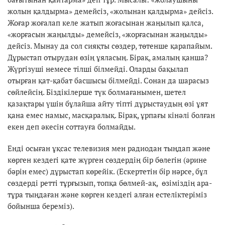
жолын қалдырма» демейсіз, «жолынан қалдырма» дейсіз.
Жоғар жоғалап келе жатып жоғасынан жаңылып қалса,
«жорғасын жаңылды» демейсіз, «жорғасынан жаңылды»
дейсіз. Мынау да сол сияқты сөздер, төтенше қарапайым.
Дұрыстап отырудан өзің ұяласың. Бірақ, амалың қанша?
Жүргізуші немесе тілші білмейді. Оларды бақылап
отырған қат-қабат басшысы білмейді. Сонан да шарасыз
сөйлейсің. Біздікілерше түк болмағанымен, шетел
қазақтары үшін бұлайша айту тіпті дұрыстаудың өзі ұят
қана емес намыс, масқаралық. Бірақ, ұрпағы кінәлі болған
екен деп әкесін соттауға болмайды.
Енді осыған ұқсас телевизия мен радиодан тыңдап және
көрген кездегі қате жүрген сөздердің бір бөлегін (әрине
бәрін емес) дұрыстап көрейік. (Ескертетін бір нәрсе, бұл
сөздерді ретті тұрғызып, топқа бөлмей-ақ, өзіміздің ара-
тұра тыңдаған және көрген кездегі алған естеліктеріміз
бойынша береміз).