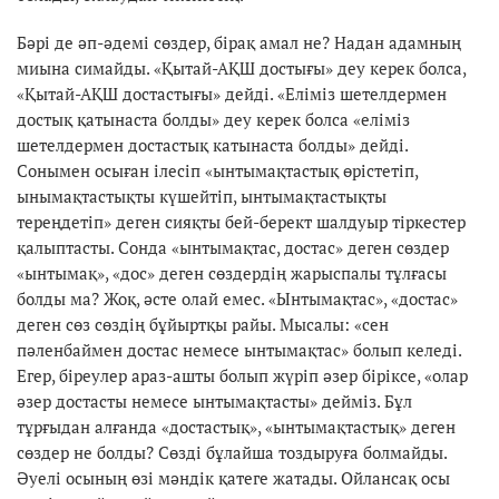
Бәрі де әп-әдемі сөздер, бірақ амал не? Надан адамның
миына симайды. «Қытай-АҚШ достығы» деу керек болса,
«Қытай-АҚШ достастығы» дейді. «Еліміз шетелдермен
достық қатынаста болды» деу керек болса «еліміз
шетелдермен достастық катынаста болды» дейді.
Сонымен осыған ілесіп «ынтымақтастық өрістетіп,
ынымақтастықты күшейтіп, ынтымақтастықты
тереңдетіп» деген сияқты бей-берект шалдуыр тіркестер
қалыптасты. Сонда «ынтымақтас, достас» деген сөздер
«ынтымақ», «дос» деген сөздердің жарыспалы тұлғасы
болды ма? Жоқ, әсте олай емес. «Ынтымақтас», «достас»
деген сөз сөздің бұйыртқы райы. Мысалы: «сен
пәленбаймен достас немесе ынтымақтас» болып келеді.
Егер, біреулер араз-ашты болып жүріп әзер біріксе, «олар
әзер достасты немесе ынтымақтасты» дейміз. Бұл
тұрғыдан алғанда «достастық», «ынтымақтастық» деген
сөздер не болды? Сөзді бұлайша тоздыруға болмайды.
Әуелі осының өзі мәндік қатеге жатады. Ойлансақ осы