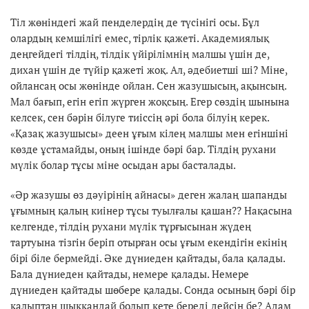
Тіл жөніндегі жай пенделердің де түсінігі осы. Бұл
олардың кемшілігі емес, тірлік қажеті. Академиялық
деңгейдегі тілдің, тілдік үйірілімнің малшы үшін де,
дихан үшін де түйір қажеті жоқ. Ал, әдебиетші ші? Міне,
ойлансаң осы жөнінде ойлан. Сен жазушысың, ақынсың.
Мал бағып, егін егіп жүрген жоқсың. Егер сөздің шынына
келсек, сен бәрін білуге тиіссің әрі бола білуің керек.
«Қазақ жазушысы» деен ұғым кілең малшы мен егіншіні
көзде ұстамайды, оның ішінде бәрі бар. Тілдің рухани
мүлік болар тұсы міне осыдан ары басталады.
«Әр жазушы өз дәуірінің айнасы» деген жалаң шапанды
ұғымның қалың киінер тұсы туылғалы қашан?? Нақасына
келгенде, тілдің рухани мүлік тұрғысынан жүдең
тартуына тізгін беріп отырған осы ұғым екендігін екінің
бірі біле бермейді. Әке дүниеден қайтады, бала қалады.
Бала дүниеден қайтады, немере қалады. Немере
дүниеден қайтады шөбере қалады. Сонда осының бәрі бір
қалыптан шыққандай болып кете береді дейсің бе? Адам