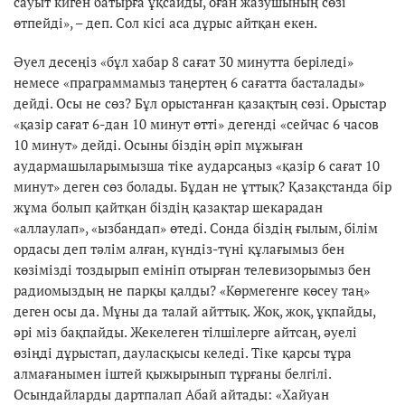
сауыт киген батырға ұқсайды, оған жазушының сөзі
өтпейді», – деп. Сол кісі аса дұрыс айтқан екен.
Әуел десеңіз «бұл хабар 8 сағат 30 минутта беріледі»
немесе «праграммамыз таңертең 6 сағатта басталады»
дейді. Осы не сөз? Бұл орыстанған қазақтың сөзі. Орыстар
«қазір сағат 6-дан 10 минут өтті» дегенді «сейчас 6 часов
10 минут» дейді. Осыны біздің әріп мұжыған
аудармашыларымызша тіке аударсаңыз «қазір 6 сағат 10
минут» деген сөз болады. Бұдан не ұттық? Қазақстанда бір
жұма болып қайтқан біздің қазақтар шекарадан
«аллаулап», «ызбандап» өтеді. Сонда біздің ғылым, білім
ордасы деп тәлім алған, күндіз-түні құлағымыз бен
көзімізді тоздырып емініп отырған телевизорымыз бен
радиомыздың не парқы қалды? «Көрмегенге көсеу таң»
деген осы да. Мұны да талай айттық. Жоқ, жоқ, ұқпайды,
әрі міз бақпайды. Жекелеген тілшілерге айтсаң, әуелі
өзіңді дұрыстап, дауласқысы келеді. Тіке қарсы тұра
алмағанымен іштей қыжырынып тұрғаны белгілі.
Осындайларды дартпалап Абай айтады: «Хайуан