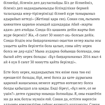
білмейді, білемін деп дауласпайды. Біз де білмейміз,
білеміз деп надандығымызды білімділікке бермей
таласқанда өлер-тірілерімізді білмей күре тамырымыз
адырайып кетеді» (Жетінші қара сөз). Сонан соң, ғылымға
қиянатпен қараған осындай адамдарды Абай «жарты
адам» деп атайды. Сонда біз қашанға дейін жарты боп
жүре береміз? Жә, «8 сағат 30 минут-ақ» болсын дейік.
Сонда біздің осы бағдарламамыз оқыстан келер жылы осы
уақытта қайта берілетін бола қалып, соны айту керек
болса не дер едік? Мына аударма бойынша болғанда, оны
былай айту керек болады: «Бұл бағдарламамыз 2016 жыл 4
ай 4 күн 8 сағат 30 минутта қайта беріледі».
Есте болу керек, надандықтың тек өзіне ғана тән екі
ерекшелігі болады, бірі, нені болса да қате-дұрысына
қарамай жаңасымақ немесе жұрттан өзгешелеу болса
болды қабылдап ала қояды. Енді біреуі, «бұл неге, ол не
үшін?» деген сұрақтар миында болмайды. Я, оны екшейтін
ми да жоқ болуы мүмкін ғой. Сонан да, естіген нәрсесін
алдыңғы ерекшелігіне сәйкес екшеусіз қолданады. Сонан