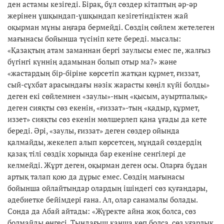
ден астамы кезігеді. Бірақ, бұл сөздер кітаптың әр-әр
жерінен ұшқындап-ұшқындап кезігетіндіктен жай
оқырман мұны аңғара бермейді. Сөздің сөйлем жетелеген
мағынасы бойынша түсініп кете береді. мысалы:
«Қазақтың атам заманнан бергі заулысы емес пе, жалғыз
бүгінгі күннің адамынан болып отыр ма?» және
«жастардың бір-біріне көрсетіп жатқан құрмет, ғиззат,
сый-сұхбат арасындағы нәзік жарасты көңіл күйі болды»
деген екі сөйлемнен «заулы»-ның «қысым, ауыртпалық»
деген сияқты сөз екенін, «ғиззат»-тың «қадыр, құрмет,
иззет» сияқты сөз екенін мөлшерлеп қана ұғады да кете
береді. Әрі, «заулы, ғиззат» деген сөздер ойында
қалмайды, жекелеп алып көрсетсең, мұндай сөздердің
қазақ тілі сөздік хорында бар екеніне сенгілері де
келмейді. Жұрт деген, оқырман деген осы. Оларға бұдан
артық талап қою да дұрыс емес. Сөздің мағынасы
бойынша ойлайтындар олардың ішіндегі сөз қуғандары,
әдебиетке бейімдері ғана. Ал, олар санамалы болады.
Сонда да Абай айтады: «Жүректе айна жоқ болса, сөз
болмайды өңгесі. Тыңдағыш қанша көп болса, сөз ұғарлық