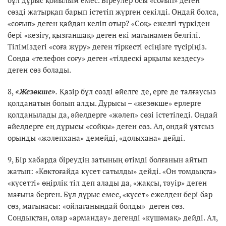
сөзді жатырқап барып істетіп жүрген секілді. Ондай болса,
«соғып» деген қайдан келіп отыр? «Соқ» ежелгі түркіден
бері «кезігу, қызғаншақ» деген екі мағынамен белгілі.
Тіліміздегі «соға жүру» деген тіркесті есіңізге түсіріңіз.
Сонда «телефон соғу» деген «тілдескі арқылы кездесу»
деген сөз болады.
8,
«Жезөкше»
.
Қазір бұл сөзді әйелге де, ерге де талғаусыз
қолданатын болып алды. Дұрысы – «жезөкше» ерлерге
қолданылады да, әйелдерге «жәлеп» сөзі істетіледі. Ондай
әйелдерге ең дұрысы «сойқы» деген сөз. Ал, ондай ұятсыз
орынды «жәлепхана» демейді, «долыхана» дейді.
9, Бір хабарда біреудің затының өтімді болғанын айтып
жатып: «Көктоғайда күсет сатылды» дейді. «Он томдықта»
«күсетті» өңірлік тіл деп алады да, «жақсы, тәуір» деген
мағына берген. Бұл дұрыс емес, «күсет» ежелден бері бар
сөз, мағынасы: «ойлағанындай болды» деген сөз.
Сондықтан, олар «армандау» дегенді «күшәмақ» дейді. Ал,