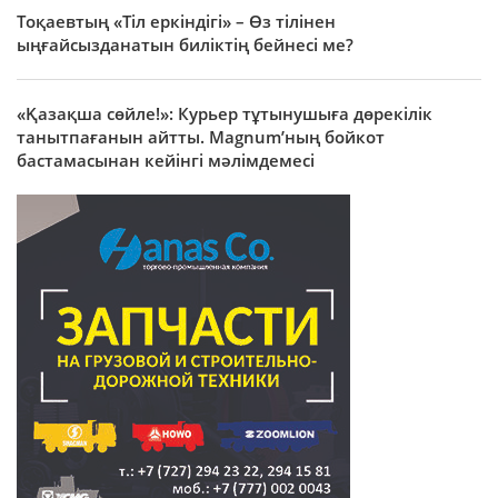
Тоқаевтың «Тіл еркіндігі» – Өз тілінен
ыңғайсызданатын биліктің бейнесі ме?
«Қазақша сөйле!»: Курьер тұтынушыға дөрекілік
танытпағанын айтты. Magnum’ның бойкот
бастамасынан кейінгі мәлімдемесі