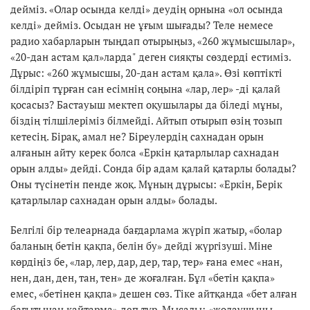
дейміз. «Олар осында келді» деудің орнына «ол осында
келді» дейміз. Осыдан не ұғым шығады? Теле немесе
радио хабарларын тыңдап отырыңыз, «260 жұмысшылар»,
«20-дан астам қал»ларда" деген сияқты сөздерді естиміз.
Дұрыс: «260 жұмысшы, 20-дан астам қала». Өзі көптікті
білдіріп тұрған сан есімнің соңына «лар, лер» -ді қалай
қосасыз? Бастауыш мектеп оқушылары да біледі мұны,
біздің тілшілеріміз білмейді. Айтып отырып өзің тозып
кетесің. Бірақ, амал не? Біреулердің сахнадан орын
алғанын айту керек болса «Еркін қатарлылар сахнадан
орын алды» дейді. Сонда бір адам қалай қатарлы болады?
Оны түсінетін пенде жоқ. Мұның дұрысы: «Еркін, Берік
қатарлылар сахнадан орын алды» болады.
Белгілі бір телеарнада бағдарлама жүріп жатыр, «болар
баланың бетін қақпа, белін бу» дейді жүргізуші. Міне
көрдіңіз бе, «лар, лер, дар, дер, тар, тер» ғана емес «нан,
нен, дан, ден, тан, тен» де жоғалған. Бұл «бетін қақпа»
емес, «бетінен қақпа» дешен сөз. Тіке айтқанда «бет алған
бағытынан қайтарма» деп тұр. Мысалы: «жолаушыны