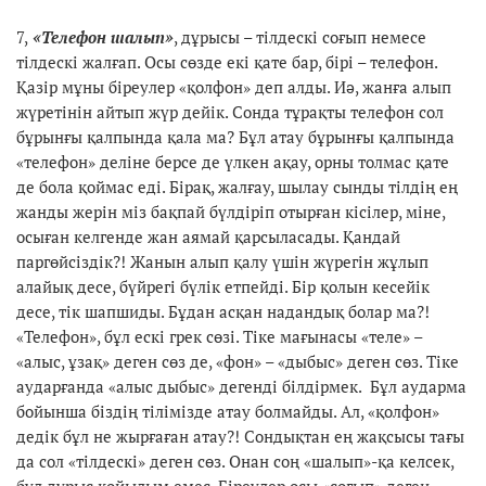
7,
«Телефон шалып»
, дұрысы – тілдескі соғып немесе
тілдескі жалғап. Осы сөзде екі қате бар, бірі – телефон.
Қазір мұны біреулер «қолфон» деп алды. Иә, жанға алып
жүретінін айтып жүр дейік. Сонда тұрақты телефон сол
бұрынғы қалпында қала ма? Бұл атау бұрынғы қалпында
«телефон» деліне берсе де үлкен ақау, орны толмас қате
де бола қоймас еді. Бірақ, жалғау, шылау сынды тілдің ең
жанды жерін міз бақпай бүлдіріп отырған кісілер, міне,
осыған келгенде жан аямай қарсыласады. Қандай
паргөйсіздік?! Жанын алып қалу үшін жүрегін жұлып
алайық десе, бүйрегі бүлік етпейді. Бір қолын кесейік
десе, тік шапшиды. Бұдан асқан надандық болар ма?!
«Телефон», бұл ескі грек сөзі. Тіке мағынасы «теле» –
«алыс, ұзақ» деген сөз де, «фон» – «дыбыс» деген сөз. Тіке
аударғанда «алыс дыбыс» дегенді білдірмек. Бұл аударма
бойынша біздің тілімізде атау болмайды. Ал, «қолфон»
дедік бұл не жырғаған атау?! Сондықтан ең жақсысы тағы
да сол «тілдескі» деген сөз. Онан соң «шалып»-қа келсек,
бұл дұрыс қойылым емес. Біреулер осы «соғып» деген