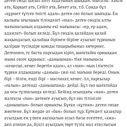
деген сөзді қосып айту ғадатынан шыққан. Мысалы: Хакім
ата, Қорқыт ата, Сейіт ата, Бекет ата, т.б. Сонда бұл
«құрмет тұтуға тиісті адам» деген сөз болып шығады. Ең
қызығы ағылшын тілінденгі «man» деген сөздің алты
мағынасының алдынғы екі мағынасы: «ер, ер адам,
адамзат» болып келеді. Бұл сөздің қалайдан қалай
жақындасып, қалайша бірінен-біріне ауысып тұрғанын
қазірше түсіндіре қоюды тақырыбымыз көтермес.
Дегенмен, ту баста парсыдан кіріп, шағатайға орныққан
мына сөзге қараңыз: «данышман» тіке мағынасы
«кеңесші, кеңес беретін адам», ал «ман»-ның іліктесіп
тұрған алдындағы «даныш» сөзі екі мағына береді. Оның
бірі – білім, енді бірі – маслихат, кеңес. Ал, парсылар
«ғалым» дегенді «данышпанд» дейді. Бұл сөз шағатайда
да осы тұлғасында келеді. Кейінд осындағы «ман» деген
жалғауы «пан» дегенге ауысып, бұл сөз тілімізге
«данышпан» болып орнықты. Бұған «құтпан» деген сөзде
жөптеме. Бұл жерде ол «бан» болып тұр. Ертедегі қазақтар
ауылдың ең үлкен ақсақалын ауыл басы есептеп, «ажа»
деп атаған да, бүкіл ауылдың төрт түлік мал атаулысын