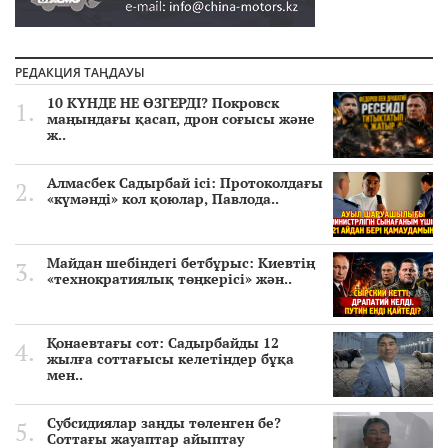
РЕДАКЦИЯ ТАҢДАУЫ
10 КҮНДЕ НЕ ӨЗГЕРДІ? Покровск
маңындағы қасап, дрон соғысы және
ж..
Алмасбек Садырбай ісі: Протоколдағы
«күмәнді» кол қоюлар, Павлода..
Майдан шебіндегі бетбұрыс: Киевтің
«технократиялық төңкерісі» жән..
Қонаевтағы сот: Садырбайды 12
жылға соттағысы келетіндер бұқа
мен..
Субсидиялар заңды төленген бе?
Соттағы жауаптар айыптау