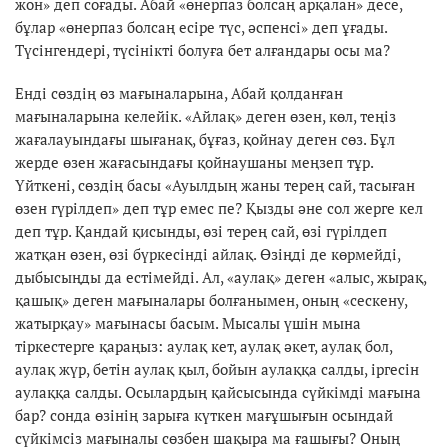
жон» деп соғады. Абай «өнерпаз болсаң арқалан» десе,
бұлар «өнерпаз болсаң есіре түс, әспенсі» деп ұғады.
Түсінгендері, түсінікті болуға бет алғандары осы ма?
Енді сөздің өз мағыналарына, Абай қолданған
мағыналарына келейік. «Айлақ» деген өзен, көл, теңіз
жағалауындағы шығанақ, бұғаз, қойнау деген сөз. Бұл
жерде өзен жағасындағы қойнаушаны меңзеп тұр.
Үйткені, сөздің басы «Ауылдың жаны терең сай, тасыған
өзен гүрілдеп» деп тұр емес пе? Қызды әне сол жерге кел
деп тұр. Қандай қисынды, өзі терең сай, өзі гүрілдеп
жатқан өзен, өзі бүркесінді айлақ. Өзіңді де көрмейді,
дыбысыңды да естімейді. Ал, «аулақ» деген «алыс, жырақ,
қашық» деген мағыналары болғанымен, оның «сескену,
жатырқау» мағынасы басым. Мысалы үшін мына
тіркестерге қараңыз: аулақ кет, аулақ әкет, аулақ бол,
аулақ жүр, бетін аулақ қыл, бойын аулаққа салды, іргесін
аулаққа салды. Осылардың қайсысында сүйкімді мағына
бар? сонда өзінің зарыға күткен мағұшығын осындай
сүйкімсіз мағыналы сөзбен шақыра ма ғашығы? Оның