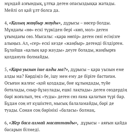
мұндай азғындық, ұлтқа деген опасыздыққа жатады.
Мейлі ол қай ұлт болса да.
4,
«Қалың жаңбыр жауды»,
дұрысы – нөсер болды.
Мұндағы «нө» ескі түркіден бері «көп, мол» деген
ұғымдағы сөз. Мысалы: «қара нөпір» деген сөзі есіңізге
алыңыз. Ал, «сер» ескі кезде «жаңбыр» дегенді білдірген.
Бұлайша «қалың қар жауды» деуге болады, жаңбырға
қолдануға болмайды.
5,
«Қара уызын іше алды ма?»,
дұрысы – қара уызын еме
алды ма? Көрдіңіз бе, ішу мен ему де біріге бастаған.
Осыған жалғас «қой қоздады, бие құлындады, түйе
боталады, сиыр бұзаулады, ешкі лақтады» деген сөздердің
бәрі жоғалып, тек «туды» деген сөз ғана қалатын түрі бар.
Бұдан соң ит күшіктеп, мысық балаламайды, бәрі де
туады. Сонан соң бәрінікі «баласы» болмақ.
6,
«Жер баса алмай масаттанды»,
дұрысы – аяғын қайда
басарын білмеді.