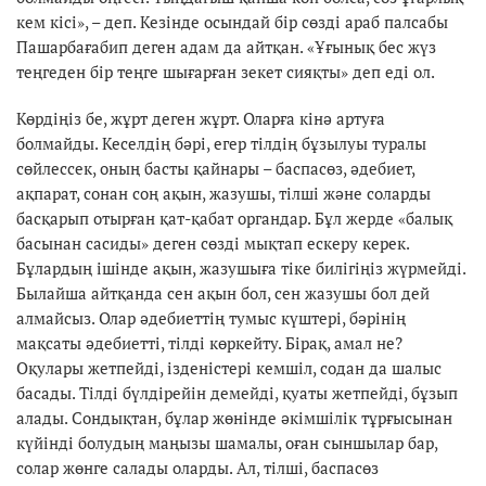
кем кісі», – деп. Кезінде осындай бір сөзді араб палсабы
Пашарбағабип деген адам да айтқан. «Ұғынық бес жүз
теңгеден бір теңге шығарған зекет сияқты» деп еді ол.
Көрдіңіз бе, жұрт деген жұрт. Оларға кінә артуға
болмайды. Кеселдің бәрі, егер тілдің бұзылуы туралы
сөйлессек, оның басты қайнары – баспасөз, әдебиет,
ақпарат, сонан соң ақын, жазушы, тілші және соларды
басқарып отырған қат-қабат органдар. Бұл жерде «балық
басынан сасиды» деген сөзді мықтап ескеру керек.
Бұлардың ішінде ақын, жазушыға тіке билігіңіз жүрмейді.
Былайша айтқанда сен ақын бол, сен жазушы бол дей
алмайсыз. Олар әдебиеттің тумыс күштері, бәрінің
мақсаты әдебиетті, тілді көркейту. Бірақ, амал не?
Оқулары жетпейді, ізденістері кемшіл, содан да шалыс
басады. Тілді бүлдірейін демейді, қуаты жетпейді, бұзып
алады. Сондықтан, бұлар жөнінде әкімшілік тұрғысынан
күйінді болудың маңызы шамалы, оған сыншылар бар,
солар жөнге салады оларды. Ал, тілші, баспасөз