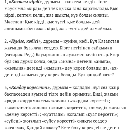
1,
«Көктем кірді»,
дұрысы – «көктем келді». Төрт
маусымда «кірді» деп тек қысқа ғана қаратылады. Қыс
кірді, көптем келді, жаз шықты, күз болды сияқты.
Мәселен: Қыс кірді, қыс түсті, қыс болды» дей
алғанымызбен «жаз кірді, жаз түсті» дей алмаймыз.
2,
«Күніге, көбісі»,
дұрысы – күніне, көбі. Бұл Қазақстан
жағында бұзылған сөздер. Бізге негізінен сайқыман
(сатирик. Ред.) Бауыржанның аузымен келіп отыр. Егер
бұл сөз дұрыс болса, онда «айына» дегенді «айыға»,
«жылына» дегенді «жылыға» деу керек болады да, «аз»
дегенді «азысы» деу керек болады. Бұл қандай қате?
3,
«Қолдау көрестті»,
дұрысы – қолдады. Бұл сөз қазір
баспасөзден ауызекі тілге дейін орнықты. Енді, жақын
арада «жардамдасты» жоғалып «жардам көрсетті»;
«көмектесті» жоғалып «көмек көрсетті»; «демеді» жоғалып
«демеу көрсетті»; «қуаттады» жоғалып «қуат көрсетті»;
«сүйеді» жоғалып «сүйеу көрсетті» сияқты сөздер
жасалмақ. Қандай алжасу? Есте болу керек, тілке деген