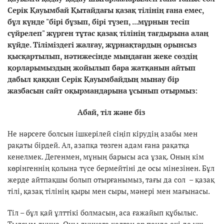
Сер
ік Қауымбай Қытайдағы қазақ тілінің ғана емес,
бұл күнде "бірі бұзып, бірі түзеп, ...м
ұрнын тесіп
сүйрелеп" жүрген тұтас қазақ тілінің тағдырына алаң
күйде. Тіліміздегі жалғау, жұрнақтардың орынсыз
қысқартылып, нәтижесінде мыңдаған жеке сөздің
қорларымыздың жойылып бара жатқанын айтып
дабыл қаққан
Серік Қауымбайдың мынау бір
жазбасын сайт оқырмандарына ұсынып отырмыз:
Абай, тіл және біз
Не нәрсеге болсын ішкерілей сіңіп кірудің азабы мен
рақаты бірдей. Ал, азапқа төзген адам ғана рақатқа
кенелмек. Дегенмен, мұның барысы аса ұзақ. Оның кім
көрінгеннің қолына түсе бермейтіні де осы мінезінен. Бұл
жерде айтпақшы болып отырғанымыз, тағы да сол – қазақ
тілі, қазақ тілінің қыры мен сыры, мәнері мен мағынасы.
Тіл – бұл қай ұлттікі болмасын, аса ғажайып құбылыс.
Тылсым дүние. Оны дүниеге келген әр пенде екі де үш