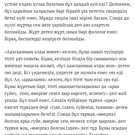
үстіне елден аулақ болатын бұл қандай күй еді? Дегенмен,
бұл қарайған халықтың бәрі бірдей ұға кететін сөздердің
беткі күйі емес. Мұнда сөздің ішкі иірімі басым. Сонда да
күллі жұртқа сен неге ұқпайсың деп көз алартуға
болмайды. Жұрт деген жұрт, оның бәрі филолог емес.
Бірақ, баспагерді кешіруге болмайды.
«Адасқанның алды жөнге» келсек, бұны ашып түсіндіру
тіпті ұят сияқты. Бірақ, кезінде біздің бір сыншымыз осы
жөнінде мақала жазып, «бұл адасқанның алды жон» деген
сөз деді. Біз үндемедік, үндеуге де мүмкін емес сөз еді
бұл. Ал, «арқаланға» келсек, бұл тіпті тым ескі сөз еді.
Бұны жұрттың бәрі, тіпті оқымыстыларымыз да «арқа
сүйеу, сену, өнеріне сеніп қыр көрсету, әспенсу» деп жай
ұғады. Бұл олай емес. Сөздің түбірінде тұрған «арқа»
ежелгі түркіден бері «ізде, ізден, сүйеніш, таяныш» деген
мағыналарымен белгілі. Сонда бұл тармақ «өнерпаз
болсаң арқа сүйе, өнеріңе сен, немесе еліре қырлан» деп
тұрған жоқ, «өнерпаз болсаң ізден» деп тұр. Бұны осыдан
кейінгі екі тармақта әдемі дәлелдейді. Былайша