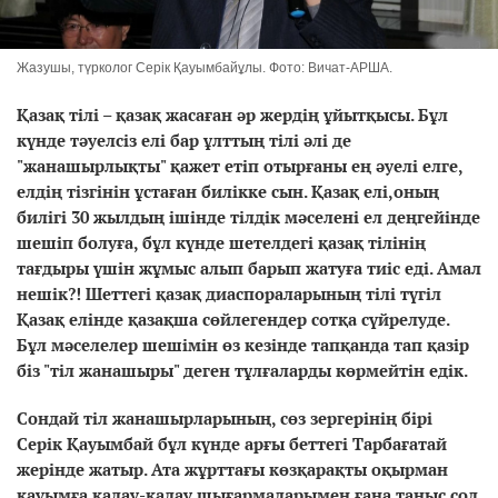
Жазушы, түрколог Серік Қауымбайұлы. Фото: Вичат-АРША.
Қазақ тілі – қазақ жасаған әр жердің ұйытқысы. Бұл
күнде тәуелсіз елі бар ұлттың тілі әлі де
"жанашырлықты" қажет етіп отырғаны ең әуелі елге,
елдің тізгінін ұстаған билікке сын. Қазақ елі,оның
билігі 30 жылдың ішінде тілдік мәселені ел деңгейінде
шешіп болуға, бұл күнде шетелдегі қазақ тілінің
тағдыры үшін жұмыс алып барып жатуға тиіс еді. Амал
нешік?! Шеттегі қазақ диаспораларының тілі түгіл
Қазақ елінде қазақша сөйлегендер сотқа сүйрелуде.
Бұл мәселелер шешімін өз кезінде тапқанда тап қазір
біз "тіл жанашыры" деген тұлғаларды көрмейтін едік.
Сондай тіл жанашырларының, сөз зергерінің бірі
Серік Қауымбай бұл күнде арғы беттегі Тарбағатай
жерінде жатыр. Ата жұрттағы көзқарақты оқырман
қауымға қадау-қадау шығармаларымен ғана таныс сол