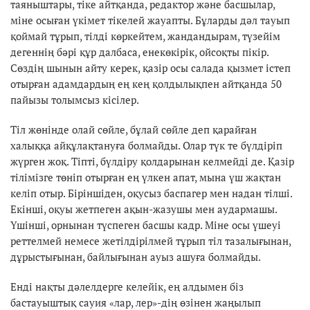
таяныштары, тіке айтқанда, редактор және басшылар,
міне осыған үкімет тікелей жауапты. Бұларды дәл тауып
қоймай тұрып, тілді көркейтем, жандандырам, түзейім
дегеннің бәрі құр далбаса, енекөкірік, ойсоқты пікір.
Сөздің шынын айту керек, қазір осы салада қызмет істеп
отырған адамдардың ең кең қолдылықпен айтқанда 50
пайызы толымсыз кісілер.
Тіл жөнінде олай сөйле, бұлай сөйле деп қарайған
халыққа айқұлақтануға болмайды. Олар түк те бүлдіріп
жүрген жоқ. Тіпті, бүлдіру қолдарынан келмейді де. Қазір
тілімізге төніп отырған ең үлкен апат, мына үш жақтан
келіп отыр. Біріншіден, оқусыз баспагер мен надан тілші.
Екінші, оқуы жетпеген ақын-жазушы мен аудармашы.
Үшінші, орнынан түспеген басшы кадр. Міне осы үшеуі
реттелмей немесе жетілдірілмей тұрып тіл тазалығынан,
дұрыстығынан, байлығынан ауыз ашуға болмайды.
Енді нақты дәлелдерге келейік, ең алдымен біз
бастауыштық сауия «лар, лер»-дің өзінен жаңылып