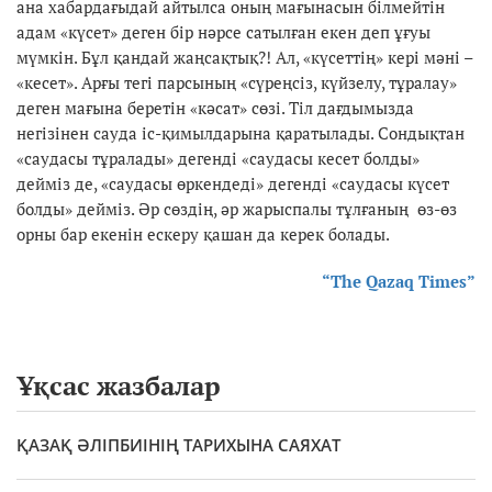
ана хабардағыдай айтылса оның мағынасын білмейтін
адам «күсет» деген бір нәрсе сатылған екен деп ұғуы
мүмкін. Бұл қандай жаңсақтық?! Ал, «күсеттің» кері мәні –
«кесет». Арғы тегі парсының «сүреңсіз, күйзелу, тұралау»
деген мағына беретін «кәсат» сөзі. Тіл дағдымызда
негізінен сауда іс-қимылдарына қаратылады. Сондықтан
«саудасы тұралады» дегенді «саудасы кесет болды»
дейміз де, «саудасы өркендеді» дегенді «саудасы күсет
болды» дейміз. Әр сөздің, әр жарыспалы тұлғаның өз-өз
орны бар екенін ескеру қашан да керек болады.
“The Qazaq Times”
Ұқсас жазбалар
ҚАЗАҚ ӘЛІПБИІНІҢ ТАРИХЫНА САЯХАТ