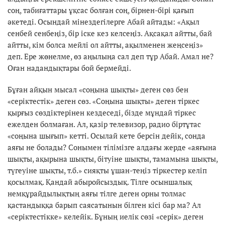
соң, табиғаттары ұқсас болған соң, бірнен-бірі қағып
әкетеді. Осындай мінездегілерге Абай айтады: «Ақыл
сенбей сенбеңіз, бір іске кез келсеңіз. Ақсақал айтты, бай
айтты, кім болса мейлі ол айтты, ақылменен жеңсеңіз»
деп. Ере жөнелме, өз аңылыңа сал деп тұр Абай. Амал не?
Оған надандықтары бой бермейді.
Бұған айқын мысал «соңына шықты» деген сөз бен
«серіктестік» деген сөз. «Соңына шықты» деген тіркес
қырғыз сөздіктерінен кездеседі, бізде мұндай тіркес
ежелден болмаған. Ал, қазір телевизор, радио біртұтас
«соңына шығып» кетті. Осылай кете берсін дейік, сонда
аяғы не болады? Сонымен тілімізге алдағы жерде «аяғына
шықты, ақырына шықты, бітуіне шықты, тамамына шықты,
түгеуіне шықты, т.б.» сияқты ұшан-теңіз тіркестер келіп
қосылмақ. Қандай абыройсыздық. Тілге осыншалық
немқұрайдылықтың аяғы тілге деген орны толмас
қастандыққа барып саясатынын білген кісі бар ма? Ал
«серіктестікке» келейік. Бұның иелік сөзі «серік» деген