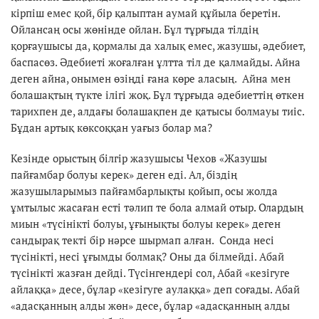
кірпіш емес қой, бір қалыптан аумай құйыла беретін.
Ойлансаң осы жөнінде ойлан. Бұл тұрғыда тілдің
қорғаушысы да, қормалы да халық емес, жазушы, әдебиет,
баспасөз. Әдебиеті жоғалған ұлтта тіл де қалмайды. Айна
деген айна, онымен өзіңді ғана көре аласың. Айна мен
болашақтың түкте ілігі жоқ. Бұл тұрғыда әдебиеттің өткен
тарихпен де, алдағы болашақпен де қатысы болмауы тиіс.
Бұдан артық көксоққан уағыз болар ма?
Кезінде орыстың білгір жазушысы Чехов «Жазушы
пайғамбар болуы керек» деген еді. Ал, біздің
жазушыларымыз пайғамбарлықты қойып, осы жолда
ұмтылыс жасаған есті тәлип те бола алмай отыр. Олардың
миын «түсінікті болуы, ұғынықты болуы керек» деген
сандырақ текті бір нәрсе шырмап алған. Сонда несі
түсінікті, несі ұғымды болмақ? Оны да білмейді. Абай
түсінікті жазған дейді. Түсінгендері сол, Абай «кезігуге
айлаққа» десе, бұлар «кезігуге аулаққа» деп соғады. Абай
«адасқанның алды жөн» десе, бұлар «адасқанның алды