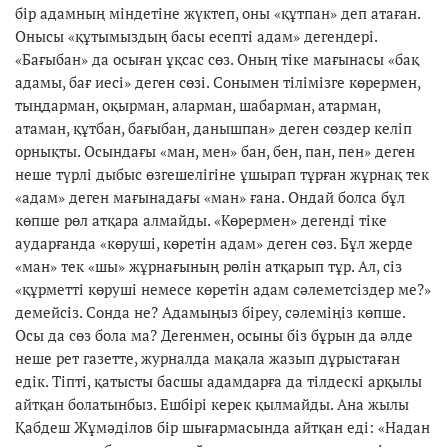
бір адамның міндетіне жүктеп, оны «құтпан» деп атаған.
Онысы «құтымыздың басы есепті адам» дегендері.
«Бағыбан» да осыған ұқсас сөз. Оның тіке мағынасы «бақ
адамы, бағ иесі» деген сөзі. Сонымен тілімізге көрермен,
тыңдарман, оқырман, аларман, шабарман, атарман,
атаман, құтбан, бағыбан, данышпан» деген сөздер келіп
орнықты. Осындағы «ман, мен» бан, бен, пан, пен» деген
неше түрлі дыбыс өзгешелігіне ұшырап тұрған жұрнақ тек
«адам» деген мағынадағы «ман» ғана. Ондай болса бұл
көпше рөл атқара алмайды. «Көрермен» дегенді тіке
аударғанда «көруші, көретін адам» деген сөз. Бұл жерде
«ман» тек «шы» жұрнағының рөлін атқарып тұр. Ал, сіз
«құрметті көруші немесе көретін адам сәлеметсіздер ме?»
демейсіз. Сонда не? Адамыңыз біреу, сәлеміңіз көпше.
Осы да сөз бола ма? Дегенмен, осыны біз бұрын да әлде
неше рет газетте, журналда мақала жазып дұрыстаған
едік. Тіпті, қатысты басшы адамдарға да тілдескі арқылы
айтқан болатынбыз. Ешбірі керек қылмайды. Ана жылы
Қабдеш Жұмәділов бір шығармасында айтқан еді: «Надан