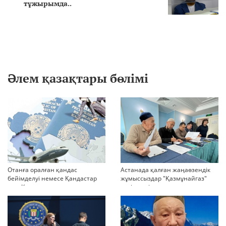
тұжырымда..
Әлем қазақтары бөлімі
Отанға оралған қандас
Астанада қалған жаңаөзендік
бейімделуі немесе Қандастар
жұмыссыздар "Қазмұнайгаз"
мен Қазақстандағы
келіссөзді тоқтатып тастады
мигранттарды ақпараттық
дейді
қолдау және әлеуметтік
бейімдеудің медиа-стратегиясы