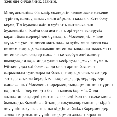
жөнінде ойланайық, ағайын.
Міне, осылайша біз қазір сөздердің көпше және жекеше
түрінен, жалғау, шылауынан айрылып қалдық. Есте болу
керек, Тіл бұзылса өзінің сүйектік мағынасынан
бұзылмайды. Қайта осы аса нәзік әрі түкке ескерусіз
қарапайым жерлерінен бұзылады. Мәселен, тілімізде
«тұқым-тұқиян» деген мағынадағы «үйелмен» деген сөз
немесе «тағдыр, жазымыш» деген мағынадағы «қысымет»
деген сияқты сөздер жоғалып кетсе, бұл әлгі жалғау,
шылауларға қарағанда үлкен кесір тулдырмауы мүмкін.
Өйткені, дәл өзі болмаса да оның орнын басатын
жарыспалы тұлғалары «отбасы», «тағдыр» сияқтя сөздер
тағы да сақтала береді. Ал, «лар, лер, дар, дер, тар, тер»
жоғалса шы? Мәселен: «көрермен, тыңдарман» деп жүрген
надан тілшілер сияқты болып қалсақ бәріміз. Онда
мыңдаған сөздердің мағынасы өшеді. Көп пен жеке миша
былығады. Былайша айтқанда «оқушылар сыныпқа кірді»
деу үшін «оқушы сыныпқа кірді» дейміз. «Көрермендер
залдан тарады» деу үшін «көрермен залдан тарады»