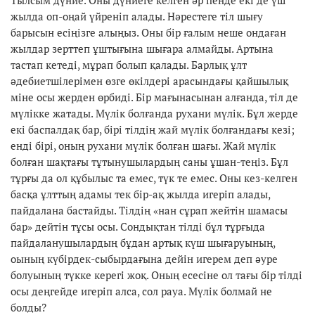
жылда оп-оңай үйреніп алады. Нәрестеге тіл шығу
барысын есіңізге алыңыз. Оны бір ғалым неше ондаған
жылдар зерттеп ұштығына шығара алмайды. Артына
тастап кетеді, мұрап болып қалады. Барлық ұлт
әдебиетшілерімен өзге өкілдері арасындағы қайшылық
міне осы жерден өрбиді. Бір мағынасынан алғанда, тіл де
мүлікке жатады. Мүлік болғанда рухани мүлік. Бұл жерде
екі баспалдақ бар, бірі тілдің жай мүлік болғандағы кезі;
енді бірі, оның рухани мүлік болған шағы. Жай мүлік
болған шақтағы тұтынушылардың саны ұшан-теңіз. Бұл
тұрғы да ол құбылыс та емес, түк те емес. Оны кез-келген
басқа ұлттың адамы тек бір-ақ жылда игеріп алады,
пайдалана бастайды. Тілдің «нан сұрап жейтін шамасы
бар» дейтін тұсы осы. Сондықтан тілді бұл тұрғыда
пайдаланушылардың бұдан артық күш шығаруының,
оының күбірдек-сыбырдағына дейін игерем деп әуре
болуының түкке керегі жоқ. Оның есесіне ол тағы бір тілді
осы деңгейде игеріп алса, сол рауа. Мүлік болмай не
болды?