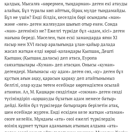
қалдық. Мысалға «көрермен, тыңдарман» деген екі атауды
алайық. Бұл туралы көп айттық, бірақ мүлде тыңдамайды.
Бұл не үшін? Енді білдік, кеселдің бәрі осындағы «ман»
және «мен» деген жалғаудан шығып отыр екен. Сонда
«ман» дегеніміз не? Ежелгі түркіде бұл «адам, кісі» деген
мағына береді. Мәселен, тым ескі замандарда яғни ХІ
ғасыр мен ХVI ғасыр аралығында ұлан-қайыр далада
жасап жатқан елді көрші-қолаңдары Қыпшақ, Дешті
Қыпшақ (Қыпшақ даласы) деп атаса, Еуропа
саяхатшылары «Куман» деп атасқан. Онысы «қуман»
дегендері. Мағынасы «қу адам» деген сөз, «қу» деген бұл
құстың ағын аққу, қарасын қарақу деп атайтынымыз
белгілі, олар қуды төтем есебінде көргендіктен осылай
атанған. Ал, М. Қашқари сөздігінде «сокман» деген сөзді
түсініндіріп «қоршауды бұзатын адам немесе батыр»
дейді. Кейін бұл түркілерде батырларға берілетін атақ,
шен есебінде жүрген. Енді ескіден келе жатқан «атаман»
сөзге келейік. Мұндағы «ата» сөзі ежелгі түркілердің
өзінің құрмет тұтқан адамының атының алдына «ата»