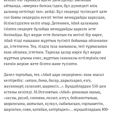
айтқанда, «өнерпаз болсаң ізден, бұл дүниедегі өзің
қаланар кетігіңді тап» дейді. Бұл сөздерді түсінудегі қате
сол баяғы сөздердің әуелгі тегіне немқұрайды қараудан,
білімсіздіктен келіп отыр. Дегенмен, Абай қаламына
ілінген сөздерге бұлайша немқұрайды қарауға әсте
болмайды. Бұл жерде есте болатын ең негізгі бір нәрсе,
Абай тілді ешқашан жұрттың түсінігі бойынша ойламаған
да, істетпеген. Тек, тілдің таза мағынасы, тегі тұрғысынан
ғана ойлаған, істеткен. Тарихқа қалар нәрсе бұл жерде
жұрттың ұғымы емес, жұрттың санамалы естілерінің сөзі
екенін жеріне жете білген және түсінген.
Дәлел тартайық, тек «Абай қара сөздерінен» ғана мысал
келтірейік: «ағлам, бинә, басар, дарылхарап, езгу,
жауанмарт, салахият, шариксіз...». Бұндайлардан 350-ден
астамы кезігеді. М.Әуезовтың «Абай» романын оқиық,
«заулы, рауай, сопияна, ғиззат, алгүл, бойсағаттағыш,
шорамсыма, шоғылып, күлкүл, сыбағысқан, сорлышегім,
шарлатан, соян, қитабан, китіріңдеп»... мұндайлардың 800-