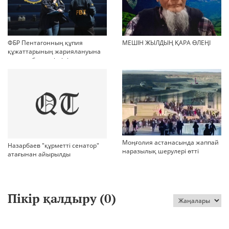
ФБР Пентагонның құпия
МЕШІН ЖЫЛДЫҢ ҚАРА ӨЛЕҢІ
құжаттарының жариялануына
қатысы бар күдіктіні қамады
Моңғолия астанасында жаппай
Назарбаев "құрметті сенатор"
наразылық шерулері өтті
атағынан айырылды
Пікір қалдыру (
0
)