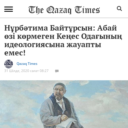
Нұрбәтима Байтұрсын: Абай
өзі көрмеген Кеңес Одағының
идеологиясына жауапты
емес!
Qazaq Times
31 Шілде, 2020 сағат 08:27