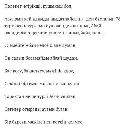
Пәлекет, өтірікші, қушыкеш боп,
Азғырып кей адамды шыдатпайсың.» -деп басталып 78
тармақтан тұратын бұл өлеңде ақынның Абай
өлеңдерімен рухани үндестігі анық байқалады.
«Семейге Абай келсе бізде думан,
Ән салып босамайды айғай шудан.
Бас қосу, бақастасу, мәжіліс құру,
Секілді бір ғылымның жолын қуған.
Тарихтан неше түрлі Абай сөйлеп,
Өзгелер отырады аузын буған.
Бір барсаң мәжілсінен кеткің келмес,