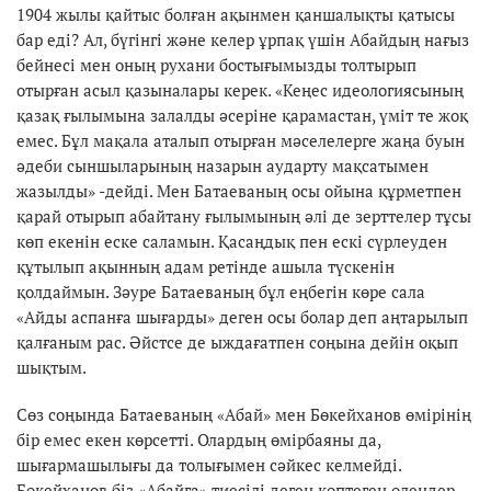
1904 жылы қайтыс болған ақынмен қаншалықты қатысы
бар еді? Ал, бүгінгі және келер ұрпақ үшін Абайдың нағыз
бейнесі мен оның рухани бостығымызды толтырып
отырған асыл қазыналары керек. «Кеңес идеологиясының
қазақ ғылымына залалды әсеріне қарамастан, үміт те жоқ
емес. Бұл мақала аталып отырған мәселелерге жаңа буын
әдеби сыншыларының назарын аударту мақсатымен
жазылды» -дейді. Мен Батаеваның осы ойына құрметпен
қарай отырып абайтану ғылымының әлі де зерттелер тұсы
көп екенін еске саламын. Қасаңдық пен ескі сүрлеуден
құтылып ақынның адам ретінде ашыла түскенін
қолдаймын. Зәуре Батаеваның бұл еңбегін көре сала
«Айды аспанға шығарды» деген осы болар деп аңтарылып
қалғаным рас. Әйстсе де ыждағатпен соңына дейін оқып
шықтым.
Сөз соңында Батаеваның «Абай» мен Бөкейханов өмірінің
бір емес екен көрсетті. Олардың өмірбаяны да,
шығармашылығы да толығымен сәйкес келмейді.
Бөкейханов біз «Абайға» тиесілі деген көптеген өлеңдер