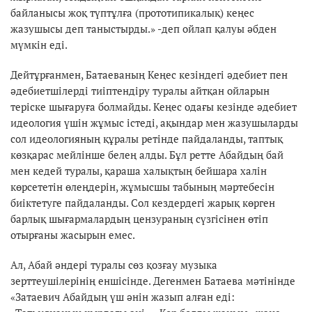
байланысы жоқ түптұлға (прототипикалық) кеңес
жазушысы деп таныстырды.» -деп ойлап қалуы әбден
мүмкін еді.
Дейтұрғанмен, Батаеваның Кеңес кезіндегі әдебиет пен
әдебиетшілерді тиіптендіру туралы айтқан ойларын
теріске шығаруға болмайды. Кеңес одағы кезінде әдебиет
идеология үшін жұмыс істеді, ақындар мен жазушыларды
сол идеологияның құралы ретінде пайдаланды, таптық
көзқарас мейлінше белең алды. Бұл ретте Абайдың бай
мен кедей туралы, қараша халықтың бейшара халін
көрсететін өлеңдерін, жұмысшы табының мәртебесін
биіктетуге пайдаланды. Сол кездердегі жарық көрген
барлық шығармалардың цензураның сүзгісінен өтіп
отырғаны жасырын емес.
Ал, Абай әндері туралы сөз қозғау музыка
зерттеушілерінің еншісінде. Дегенмен Батаева мәтінінде
«Затаевич Абайдың үш әнін жазып алған еді: