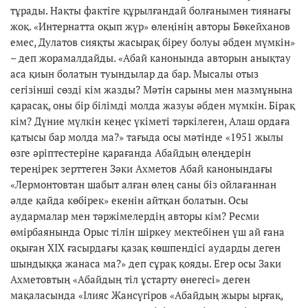
тұрады. Нақты фактіге құрылғандай болғанымен тиянағы
жоқ. «Интернатта оқып жүр» өлеңінің авторы Бөкейханов
емес, Дулатов сияқты жасырақ біреу болуы әбден мүмкін»
– деп жорамалдайды. «Абай канонында авторын анықтау
аса қиын болатын туындылар да бар. Мысалы отыз
сегізінші сөзді кім жазды? Мәтін сарыны мен мазмұнына
қарасақ, оны бір білімді молда жазуы әбден мүмкін. Бірақ
кім? Дүние мүлкін кеңес үкіметі тәркілеген, Алаш ордаға
қатысы бар молда ма?» тағыда осы мәтінде «1951 жылы
өзге әріптестеріне қарағанда Абайдың өлеңдерін
тереңірек зерттеген Зәки Ахметов Абай канонындағы
«Лермонтовтан шабыт алған өлең саны біз ойлағаннан
әлде қайда көбірек» екенін айтқан болатын. Осы
аудармалар мен тәржімелердің авторы кім? Ресми
өмірбаянында Орыс тілін шіркеу мектебінен үш ай ғана
оқыған XIX ғасырдағы қазақ көшпендісі аударды деген
шындыққа жанаса ма?» деп сұрақ қояды. Егер осы Заки
Ахметовтың «Абайдың тіл ұстарту өнегесі» деген
мақаласында «Ілияс Жансүгіров «Абайдың жыры ырғақ,