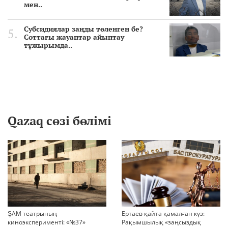
мен..
Субсидиялар заңды төленген бе?
Соттағы жауаптар айыптау
тұжырымда..
Qazaq сөзі бөлімі
ŞAM театрының
Ертаев қайта қамалған күз:
киноэксперименті: «№37»
Рақымшылық «заңсыздық