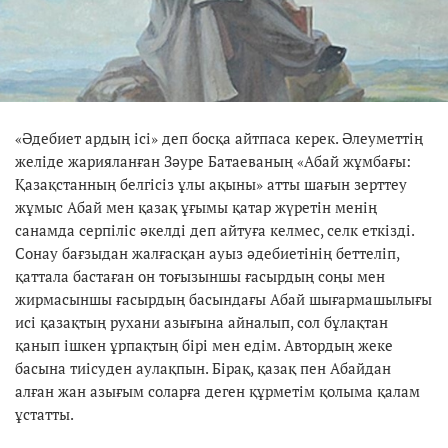
«Әдебиет ардың ісі» деп босқа айтпаса керек. Әлеуметтің
желіде жарияланған Зәуре Батаеваның «Абай жұмбағы:
Қазақстанның белгісіз ұлы ақыны» атты шағын зерттеу
жұмыс Абай мен қазақ ұғымы қатар жүретін менің
санамда серпіліс әкелді деп айтуға келмес, селк еткізді.
Сонау бағзыдан жалғасқан ауыз әдебиетінің беттеліп,
қаттала бастаған он тоғызыншы ғасырдың соңы мен
жирмасыншы ғасырдың басындағы Абай шығармашылығы
исі қазақтың рухани азығына айналып, сол бұлақтан
қанып ішкен ұрпақтың бірі мен едім. Автордың жеке
басына тиісуден аулақпын. Бірақ, қазақ пен Абайдан
алған жан азығым соларға деген құрметім қолыма қалам
ұстатты.