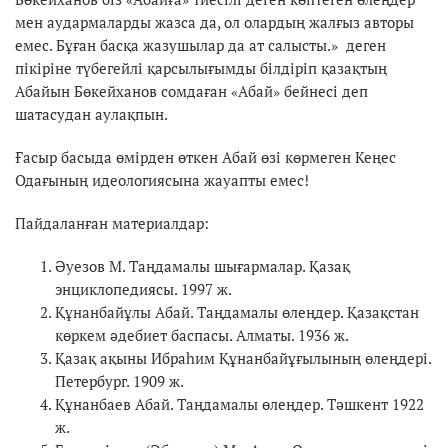
мен аудармаларды жазса да, ол олардың жалғыз авторы
емес. Бұған басқа жазушылар да ат салысты.» деген
пікіріне түбегейлі қарсылығымды білдіріп қазақтың
Абайын Бөкейханов сомдаған «Абай» бейнесі деп
шатасудан аулақпын.
Ғасыр басыда өмірден өткен Абай өзі көрмеген Кеңес
Одағының идеологиясына жауапты емес!
Пайдаланған материалдар:
Әуезов М. Таңдамалы шығармалар. Қазақ
энциклопедиясы. 1997 ж.
Құнанбайұлы Абай. Таңдамалы өлеңдер. Қазақстан
көркем әдебиет баспасы. Алматы. 1936 ж.
Қазақ ақыны Ибраһим Құнанбайұғылының өлеңдері.
Петербург. 1909 ж.
Құнанбаев Абай. Таңдамалы өлеңдер. Тәшкент 1922
ж.