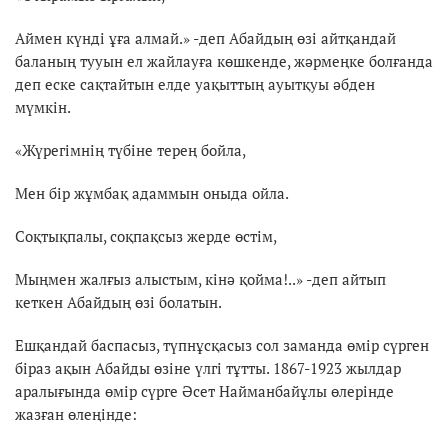
Аймен күнді ұға алмай.» -деп Абайдың өзі айтқандай
баланың тууын ел жайлауға көшкенде, жәрмеңке болғанда
деп еске сақтайтын елде уақыттың ауытқуы әбден
мүмкін.
«Жүрегімнің түбіне терең бойла,
Мен бір жұмбақ адаммын оныда ойла.
Соқтықпалы, соқпақсыз жерде өстім,
Мыңмен жалғыз алыстым, кінә қойма!..» -деп айтып
кеткен Абайдың өзі болатын.
Ешқандай баспасыз, түпнұсқасыз сол заманда өмір сүрген
біраз ақын Абайды өзіне үлгі тұтты. 1867-1923 жылдар
аралығында өмір сүрге Әсет Найманбайұлы өлерінде
жазған өлеңінде: