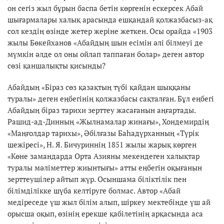
он сегіз жыл бұрын баспа бетін көргенін ескерсек Абай
шығармалары халық арасында ешқандай қолжазбасыз-ақ
сол кездің өзінде жетер жеріне жеткен. Осы орайда «1903
жылы Бөкейханов «Абайдың шын есімін әлі білмеуі де
мүмкін әлде ол оны ойлап таппаған болар» деген автор
сөзі қаншалықты қисынды?
Абайдың «Біраз сөз қазақтың түбі қайдан шыққаны
туралы» деген еңбегінің қолжазбасы сақталған. Бұл еңбегі
Абайдың біраз тарихи зерттеу жасағанын аңғартады.
Рашид-ад-Динның «Жылнамалар жинағы», Хондемирдің
«Маңғолдар тарихы», Әбілғазы Баһадүрханның «Түрік
шежіресі», Н. Я. Бичуриннің 1851 жылы жарық көрген
«Көне замандарда Орта Азияны мекендеген халықтар
туралы мәліметтер жиынтығы» атты еңбегін оқығанын
зерттеушілер айтып жүр. Осыншама біліктілік пен
білімділікке шүба келтіруге болмас. Автор «Абай
медіреседе үш жыл білім алып, шіркеу мектебінде үш ай
орысша оқып, өзінің ерекше қабілетінің арқасында аса