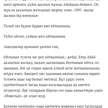
өзегі өртеніп, күйік шалған мұңлы Абайдың бейнесі. Ол
мұң өз қауымын жатсынып жеріну емес. 1895 жылы
жазған бір өлеңінде:
Талай сөз бұдан бұрын көп айтқанмын,
Түбін ойлап, уайым жеп айтқанмын.
Ақылдылар арланып ұялған соң,
Ойланып түзеле ме деп айтқанмын, -дейді. Егер Абай
қазақтың жалқау, надан, қызғаншақ болтынын айтса, ол
шындық. Әлі де содан арыла алмай келе жатқанымызда
өтірік емес. Көкірегі ояу адамның көзіне симаған көрніс
тілінен ащы зар болып төгіледі. Бұл үрдіс әлем
әдебиетіндегі басқа ақын жазушыларда да көптеп
кездеседі. Әрі солардың біразы сол ащы ақиқаттары үшін
«Новельді» де алып жүр.
Батаева мәтінінің соңы көптеген жорамал мен тұспалдан