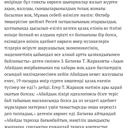
өмірінде бұл сияқты көркем шығармалар жазып жүрген
ақын, жазушы, сыншыларымыздың толық жинағы
басылған жоқ. Мұның себебі өзімізге мәлім: Өктәбр
төңкерісіне шейінгі Ресей патшалығының отаршылдық
қолтығында қысылып-езіліп келген қазақ елінің өз тізгіні
өзінде болмай өз алдына ерікті ел болмағаны бір болса,
екіншіден өзінің әдебиет көркем өнер музикелерін
тілдерін өсіруге шаруашылық экономикесінің,
мәдениетінің қабындап өсе алмай артта қалғандығымен
байланысты» деген сөзінен З. Батаева Т. Жараковты «Ақын
Абайдың өмірбаянынан еш хабары жоқ адам баспагердің
осындай мәлімдемесінен кейін Абайдың кеңес жазушысы
емес, 19-ғасырда өмір сүрген көшпенді қазақ екенін
түсінер ме еді?» дейді. Егер Т. Жараков мәтінін ары қарай
оқитын болсақ: «Абайдың пікірі идеалогиясы бізге теріс
бай табының нысанасында болса да ол кездегі әдебиет
мұраларын материал үшін таныстыруды онша керексіз
деп таппадық.» дегенін көрмес еді. Батаева айтқандай
«Абайды тарихқа бағынбайтын, мәңгілік шындықты
жырлаған, сондықтан ешқандай тарихи контекстке