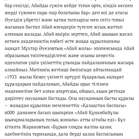
бар секілді, Абайды сүюім кейде туған орта, кіндік кескен
жерді сүюмен пара-пар болатыны бар» деп өзі де атасы
Әуездің үйретуі және қатаң тапсыруы мен сегіз-тоғыз
жасынан бастап Абай өлеңдерін түгелге жуық жаттап
алғанын жазады. Абай өмірін зерттеп, Абай шыңын жасап
кеткен академиктің еңбегі әсте жоққа құрылмағаны
ақиқат. Мұхтар Әуезовтың «Абай жолы» эпопеясында Абай
образының тиіптендірілгені және осыны кеңестік
идеология үшін үкіметтің ұтымды пайдаланғанын жасыра
алмаймыз. Мәтіннің жетінші бөлімінде айтылғандай
«1933 жылы Кеңес үкіметі әртүрлі бұқаралық ақпарат
құралдарын пайдаланып, Абайды орыс тілімен
мәдениетіне бет алған ағартушы, ойшыл, ақын ретінде
дәріптеу науқанын бастады. Осы науқанның басты құралы
– жаңадан құрылған мемлекеттік «Қазақстан баспасы»
6000 данамен басып шығарған «Абай Құнанбайұлы
шығармаларының толық жинағы» атты кітабы еді» Бұл
кітапта Жараковтың «Бұрын-соңды жалпы қазақ
әдебиетінің тарихында, қала берді қазақ баспасының