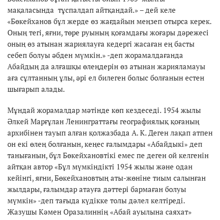
мақаласында тұспалдап айтқандай.» – дей келе
«Бөкейханов бұл жерде өз жағдайын меңзеп отырса керек.
Оның тегі, яғни, төре руының қоғамдағы жоғары дәрежесі
оның өз атынан жариялауға кедергі жасаған ең басты
себеп болуы әбден мүмкін.» -деп жорамалдағанда
Абайдың да алғашқы өлеңдерін өз атынан жарияламауы
аға сұлтанның ұлы, әрі ел билеген болыс болғанын естен
шығарып алады.
Мұндай жорамалдар мәтінде көп кездеседі. 1954 жылы
Әлкей Марғұлан Ленинграттағы географиялық қоғаның
архибінен тауып алған қолжазбада А. К. Деген лақап атпен
он екі өлең болғанын, кеңес ғалымдары «Абайдыкі» деп
танығанын, бұл Бөкейхановтікі емес пе деген ой келгенін
айтқан автор «Бұл мүмкіндікті 1954 жылы және одан
кейінгі, яғни, Бөкейхановтың аты-жөніне тиым салынған
жылдары, ғалымдар атауға дәттері бармаған болуы
мүмкін» -деп тағыда күдікке толы дәлел келтіреді.
Жазушы Кәмен Оразалиннің «Абай ауылына саяхат»