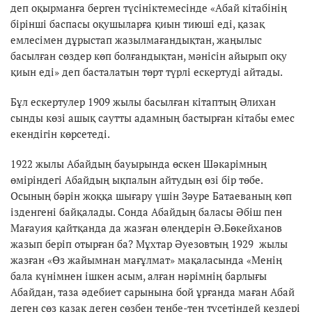
деп оқырманға берген түсініктемесінде «Абай кітабінің
бірінші баспасы оқушыларға қиын тиюші еді, қазақ
емлесімен дұрыстап жазылмағандықтан, жаңылыс
басылған сөздер көп болғандықтан, мәнісін айырып оқу
қиын еді» деп басталатын төрт түрлі ескертуді айтады.
Бұл ескертулер 1909 жылы басылған кітаптың Әлихан
сынды көзі ашық саутты адамның бастырған кітабы емес
екендігін көрсетеді.
1922 жылы Абайдың бауырында өскен Шәкарімның
өміріндегі Абайдың ықпалын айтудың өзі бір төбе.
Осының бәрін жоққа шығару үшін Зәуре Батаеваның көп
ізденгені байқалады. Сонда Абайдың баласы Әбіш пен
Мағауия қайтқанда да жазған өлеңдерін Ә.Бөкейханов
жазып беріп отырған ба? Мұхтар Әуезовтың 1929 жылы
жазған «Өз жайымнан мағұлмат» мақаласында «Менің
бала күнімнен ішкен асым, алған нәрімнің барлығы
Абайдан, таза әдебиет сарынына бой ұрғанда маған Абай
деген сөз қазақ деген сөзбен теңбе-тең түсетіндей кездері