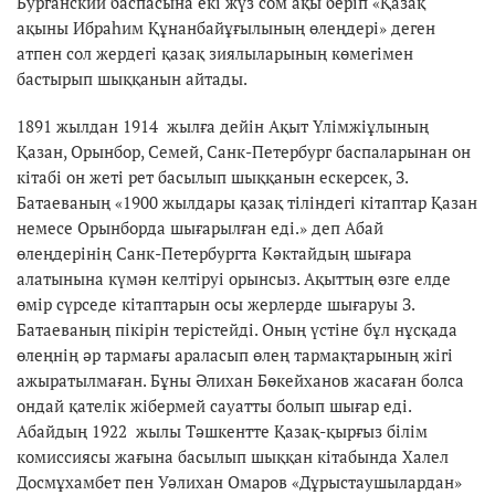
Бурганский баспасына екі жүз сом ақы беріп «Қазақ
ақыны Ибраһим Құнанбайұғылының өлеңдері» деген
атпен сол жердегі қазақ зиялыларының көмегімен
бастырып шыққанын айтады.
1891 жылдан 1914 жылға дейін Ақыт Үлімжіұлының
Қазан, Орынбор, Семей, Санк-Петербург баспаларынан он
кітабі он жеті рет басылып шыққанын ескерсек, З.
Батаеваның «1900 жылдары қазақ тіліндегі кітаптар Қазан
немесе Орынборда шығарылған еді.» деп Абай
өлеңдерінің Санк-Петербургта Кәктайдың шығара
алатынына күмән келтіруі орынсыз. Ақыттың өзге елде
өмір сүрседе кітаптарын осы жерлерде шығаруы З.
Батаеваның пікірін терістейді. Оның үстіне бұл нұсқада
өлеңнің әр тармағы араласып өлең тармақтарының жігі
ажыратылмаған. Бұны Әлихан Бөкейханов жасаған болса
ондай қателік жібермей сауатты болып шығар еді.
Абайдың 1922 жылы Тәшкентте Қазақ-қырғыз білім
комиссиясы жағына басылып шыққан кітабында Халел
Досмұхамбет пен Уәлихан Омаров «Дұрыстаушылардан»