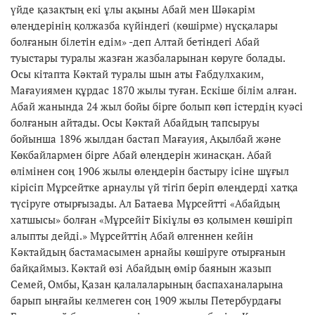
үйде қазақтың екі ұлы ақыны Абай мен Шәкарім
өлеңдерінің қолжазба күйіндегі (көшірме) нұсқалары
болғанын білетін едім» -деп Алтай бетіндегі Абай
туыстары туралы жазған жазбаларынан көруге болады.
Осы кітапта Кәктай туралы шын аты Ғабдулхаким,
Мағауиямен құрдас 1870 жылы туған. Ескіше білім алған.
Абай жанында 24 жыл бойы бірге болып көп істердің куәсі
болғанын айтады. Осы Кәктай Абайдың тапсыруы
бойынша 1896 жылдан бастап Мағауия, Ақылбай және
Көкбайлармен бірге Абай өлеңдерін жинасқан. Абай
өлімінен соң 1906 жылы өлеңдерін бастыру ісіне шұғыл
кірісіп Мұрсейтке арнаулы үй тігіп беріп өлеңдерді хатқа
түсіруге отырғызады. Ал Батаева Мұрсейтті «Абайдың
хатшысы» болған «Мұрсейіт Бікіұлы өз қолымен көшіріп
алыпты дейді.» Мұрсейттің Абай өлгеннен кейін
Кәктайдың бастамасымен арнайы көшіруге отырғанын
байқаймыз. Кәктай өзі Абайдың өмір баянын жазып
Семей, Омбы, Қазан қалалаларының баспаханаларына
барып ыңғайы келмеген соң 1909 жылы Петербурдағы