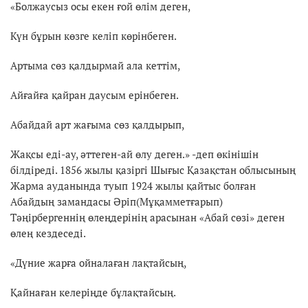
«Болжаусыз осы екен ғой өлім деген,
Күн бұрын көзге келіп көрінбеген.
Артыма сөз қалдырмай ала кеттім,
Айғайға қайран даусым ерінбеген.
Абайдай арт жағыма сөз қалдырып,
Жақсы еді-ау, әттеген-ай өлу деген.» -деп өкінішін
білдіреді. 1856 жылы қазіргі Шығыс Қазақстан облысының
Жарма ауданында туып 1924 жылы қайтыс болған
Абайдың замандасы Әріп(Мұқамметғарып)
Тәңірбергеннің өлеңдерінің арасынан «Абай сөзі» деген
өлең кездеседі.
«Дүние жарға ойналаған лақтайсың,
Қайнаған келеріңде бұлақтайсың.