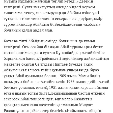
музыка құрлысы жағынан төгіліп кетеді.» дегенін
келтіреді. Сұлтанмахмұттың өлеңдеріндегі көркем
сипаттама, теңеу, салыстырулар да Абайды өзіне үлгі
тұтқанын тілге тиек еткенін ескерсек сол дәуірде, өмір
сүрген ақындар Абайдың Ә. Бөкейхановтың «жобасы»
болғанын қалай аңдамаған.
Батаева тіпті Абайдың өмірде болғанына да күмән
келтіреді. Осы орайда біз ақын Абай туралы арғы бетке
жеткен әңгімелер аға сұлтан Құнанбайдың Алтай бетіне
барғанынан бастап, Тройсцкдегі мұғалімдер дайындайтын
мектепте оқыған Сейтқазы Нұртаев (әуелде ақын
Абаймен хат алысса кейін қуғынға ұшырағанда біраз
уақыт Абай ауылында болған. 1909 жылы Мәми бидің
шақыртуы бойынша Алтайға келіп 1933 жылға дейін Алтай
бетінде ұстаздық еткен), 1931 жылы қазан қараша айында
өткен шағын топты Зият Шәкірімұлының бастап өткенін
ескерсек Абай төңірегіндегі әңгімелер Қазақстан
қазақтарымен ғана шектеліп қалмағанын Мидхат
Разданұлының «Белестер белгісі» кітабындағы «біздің