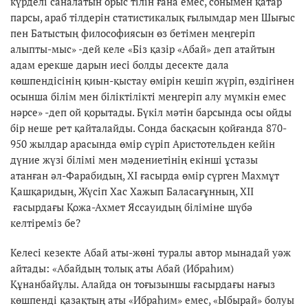
күрделі саналатын орыс тілін ғана емес, сонымен қатар
парсы, араб тілдерін статистикалық ғылымдар мен Шығыс
пен Батыстың философиясын өз бетімен меңгеріп
алыпты-мыс» -дей келе «Біз қазір «Абай» деп атайтын
адам ерекше дарын иесі болды десекте дала
көшпендісінің қиын-қыстау өмірін кешіп жүріп, өздігінен
осынша білім мен біліктілікті меңгеріп алу мүмкін емес
нәрсе» -деп ой қорытады. Бүкіл мәтін барсында осы ойды
бір неше рет қайталайды. Сонда басқасын қойғанда 870-
950 жылдар арасында өмір сүріп Аристотельден кейін
дүние жүзі білімі мен мәдениетінің екінші ұстазы
атанған әл-Фарабидың, XI ғасырда өмір сүрген Махмұт
Қашқаридың, Жүсіп Хас Хажып Баласағұнның, XII
ғасырдағы Қожа-Ахмет Яссауидың біліміне шүбә
келтіреміз бе?
Келесі кезекте Абай аты-жөні туралы автор мынадай уәж
айтады: «Абайдың толық аты Абай (Ибраһим)
Құнанбайұлы. Алайда он тоғызыншы ғасырдағы нағыз
көшпенді қазақтың аты «Ибраһим» емес, «Ыбырай» болуы