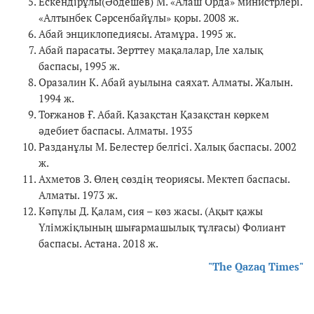
Ескендірұлы(Әбдешев) М. «Алаш Орда» министрлері.
«Алтынбек Сәрсенбайұлы» қоры. 2008 ж.
Абай энциклопедиясы. Атамұра. 1995 ж.
Абай парасаты. Зерттеу мақалалар, Іле халық
баспасы, 1995 ж.
Оразалин К. Абай ауылына саяхат. Алматы. Жалын.
1994 ж.
Тоғжанов Ғ. Абай. Қазақстан Қазақстан көркем
әдебиет баспасы. Алматы. 1935
Разданұлы М. Белестер белгісі. Халық баспасы. 2002
ж.
Ахметов З. Өлең сөздің теориясы. Мектеп баспасы.
Алматы. 1973 ж.
Кәпұлы Д. Қалам, сия – көз жасы. (Ақыт қажы
Үлімжіқлының шығармашылық тұлғасы) Фолиант
баспасы. Астана. 2018 ж.
"The Qazaq Times"