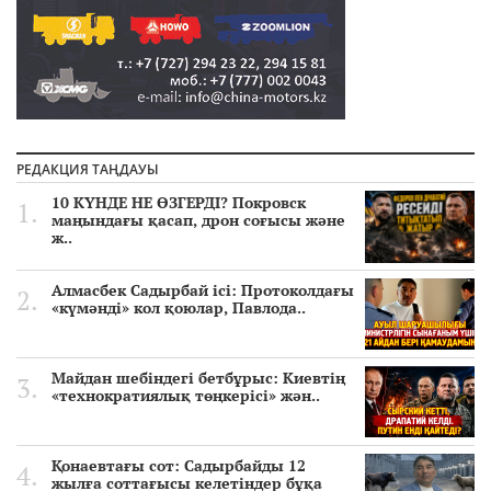
РЕДАКЦИЯ ТАҢДАУЫ
10 КҮНДЕ НЕ ӨЗГЕРДІ? Покровск
маңындағы қасап, дрон соғысы және
ж..
Алмасбек Садырбай ісі: Протоколдағы
«күмәнді» кол қоюлар, Павлода..
Майдан шебіндегі бетбұрыс: Киевтің
«технократиялық төңкерісі» жән..
Қонаевтағы сот: Садырбайды 12
жылға соттағысы келетіндер бұқа