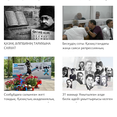
қойылымы фильмге айналды
жәрмеңкесіне» айналды ма?
ҚАЗАҚ ӘЛІПБИІНІҢ ТАРИХЫНА
Бесеудің соты: Қазақстандағы
САЯХАТ
жаңа саяси репрессияның
көрінісі
Созбұйдаға салынған жеті
31 мамыр: Ұмытылған әлде
томдық: Қазақтың академиялық
билік әдейі ұмыттырғысы келген
тарихы қашан жарық көреді?
тарих па?