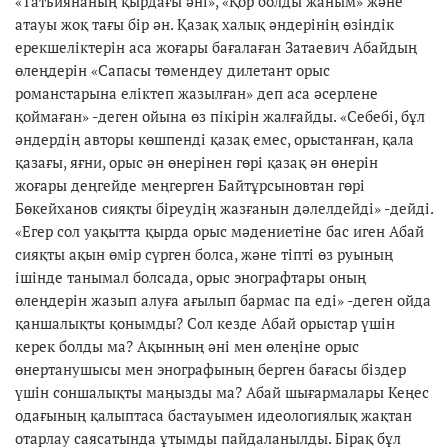
«Татьиянаның қырдағы әні», «Қор болды жаным» және
атауы жоқ тағы бір ән. Қазақ халық әндерінің өзіндік
ерекшеліктерін аса жоғары бағалаған Затаевич Абайдың
өлеңдерін «Сапасы төмендеу дилетант орыс
романстарына еліктеп жазылған» деп аса әсерлене
қоймаған» -деген ойына өз пікірін жалғайды. «Себебі, бұл
әндердің авторы көшпенді қазақ емес, орыстанған, қала
қазағы, яғни, орыс ән өнерінен гөрі қазақ ән өнерін
жоғары деңгейде меңгерген Байтұрсыновтан гөрі
Бөкейханов сияқты біреудің жазғанын дәлелдейді» -дейді.
«Егер сол уақытта қырда орыс мәдениетіне бас иген Абай
сияқты ақын өмір сүрген болса, және тіпті өз руының
ішінде танымал болсада, орыс энографтары оның
өлеңдерін жазып алуға ағылып бармас па еді» -деген ойда
қаншалықты қонымды? Сол кезде Абай орыстар үшін
керек болды ма? Ақынның әні мен өлеңіне орыс
өнертанушысы мен энографының берген бағасы біздер
үшін соншалықты маңызды ма? Абай шығармалары Кеңес
одағының қалыптаса бастауымен идеологиялық жақтан
отарлау саясатында ұтымды пайдаланылды. Бірақ бұл