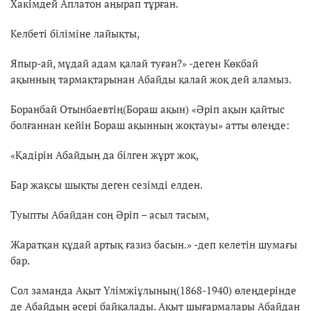
Хакімдей Аплатон аңырап тұрған.
Келбеті біліміне лайықты,
Япыр-ай, мұдай адам қалай туған?» -деген Көкбай
ақынның тармақтарынан Абайды қалай жоқ дей аламыз.
Боранбай Отынбаевтің(Бораш ақын) «Әріп ақын қайтыс
болғаннан кейін Бораш ақынның жоқтауы» атты өлеңде:
«Қадірін Абайдың да білген жұрт жоқ,
Бар жақсы шықты деген сезімді елден.
Туыпты Абайдан соң Әріп – асыл тасым,
Жаратқан құдай артық ғазиз басын.» -деп келетін шумағы
бар.
Сол заманда Ақыт Үлімжіұлының(1868-1940) өлеңдерінде
де Абайдың әсері байқалады. Ақыт шығармалары Абайдан