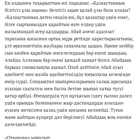
Ең алдымен тақырыптың өзі парадокс. «Қазақстанның
білгісіз ұлы ақыны» белгісіз ақын қалай ұлы бола алады?
«Қазақстанның деген сөздің өзі, бұл қазақтар үшін емес,
бізге сыртымыздан қарайтын өзге елдер үшін
жазылғандай әсер қалдырды. Абай әлемі адамзат
тарихына қосылған ортақ мұра ретінде қарастырылатыны,
ұлт өркениетінің жауһары саналғалы қашан. Әрине кейбір
сын көзбен қарайтын мәселелердың бар екені шындық.
Алайда Алланың бар екені қандай ақиқат болса Абайдың
барыда соншалықты ақиқат. Олай дейтінім Абай ауыз
әдебиеті мен жазба әдебиетіміздің тоғыспалы кезеңінде
өмір сүрді. Сондықтан шығармаларының халық арасында
ауызша сақталуы мен баспа бетіне шығып хатқа түсуі
қатар өрбіді. Өлеңдердің түп нұсқасын іздеу ғылми дәлел
үшін орынды болғанымен жыр-дастандарды ауыздан-
ауызға жеткізген қазақ үшін қисынға келмейді. Туған
және қайтқан күндері дәл берілмеуі Абайдың жоқ екенін
дәлелдемейді.
«Отырамыз ырғалып,