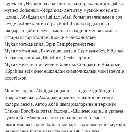
керек еді, Өйткені сол кездегі қазақтар қолданған дыбыс
жүйесі бойынша «Ибраһим» деп атау мүмкін емес еді»
-дейді. Абайдың ел ішінде Абай болып аталғанымен сол
кезде өмірге келген біраз білгілі адамдардың азан
шақырып қойған мұсылманша есімдері мен қосымша
аттары қатар аталған. Шоқан Уәлихановтың
Мұхамметқанапия, Әріп Тәңірбергеновтың
Мұхамметғарып, Балуаншолақтың Нұрмағамбет, Ыбырай
Алтынсарыинның Ибраһим, Сегіз серінің
Мұхамметқанапия екенін білеміз. Сондықтан Абайдың
Ибраһим есімінен ешқандай символикалық мән іздеудің
керегі жоқ.
Мен бұл арада Абайдың ақындығын дәлелдейін деп
отырғамын жоқ. Абайдың ақындығы өзінің биігінде
қалары сөзсіз. Автор Абай шығармаларының төркінін
Әлихан Бөкейхановтан іздейді. «Шыңғыс ханның ұрпағы –
сұлтан Бөкейханов өз атын ақындықпен немесе
шығармашылықпен байланыстырғысы келмеуі де мүмкін.
Бөкейханов бұған қатысты ойын 1905 жылғы