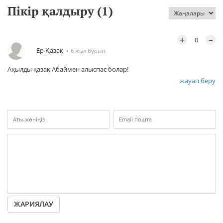
Пікір қалдыру (
1
)
+
–
0
Ер Қазақ
6 жыл бұрын
Ақылды қазақ Абаймен алыспас болар!
жауап беру
ЖАРИЯЛАУ