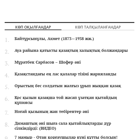
КӨП ОҚЫЛҒАНДАР
КӨП ТАЛҚЫЛАНҒАНДАР
Байтұрсынұлы, Ахмет (1873—1938 жж.)
Ауа райына қатысты қазақтың халықтық болжамдары
Мұратбек Сарбасов – Шофер әні
Қазақстандағы ең лас қалалар тізімі жарияланды
Орыстың бес солдатын жалғыз ұрып жыққан қазақ
Қос қызын қазақша той жасап ұзатқан қытайдың
құпиясы
Ноғай қызының жан тебірентер әні
Димаштың әні шыға сала қытайлықтарды дүр
сілкіндірді: (ВИДЕО)
7 мамыр - Отан қорғаушылар күні құтты болсын!