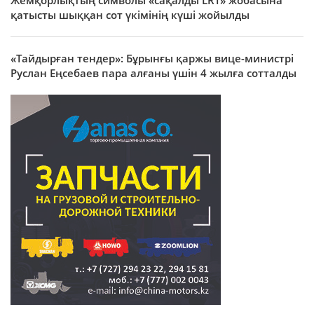
Жемқорлықтың символы «сақалды LRT» жобасына
қатысты шыққан сот үкімінің күші жойылды
«Тайдырған тендер»: Бұрынғы қаржы вице-министрі
Руслан Еңсебаев пара алғаны үшін 4 жылға сотталды