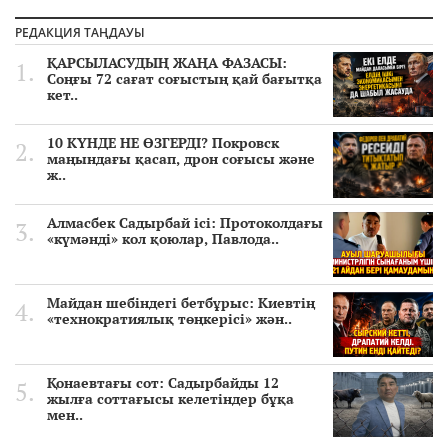
РЕДАКЦИЯ ТАҢДАУЫ
ҚАРСЫЛАСУДЫҢ ЖАҢА ФАЗАСЫ:
Соңғы 72 сағат соғыстың қай бағытқа
кет..
10 КҮНДЕ НЕ ӨЗГЕРДІ? Покровск
маңындағы қасап, дрон соғысы және
ж..
Алмасбек Садырбай ісі: Протоколдағы
«күмәнді» кол қоюлар, Павлода..
Майдан шебіндегі бетбұрыс: Киевтің
«технократиялық төңкерісі» жән..
Қонаевтағы сот: Садырбайды 12
жылға соттағысы келетіндер бұқа
мен..