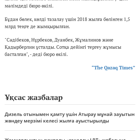
мәлімдеді бюро өкілі.
Бұдан бөлек, көлді тазалау үшін 2018 жылға бөлінген 1,5
млрд теңге де жымқырылған.
"Сәдібеков, Нұрбеков, Дуанбек, Жұмалинов және
Қадырберлин ұсталды. Сотқа дейінгі тергеу жұмысы
басталған", - деді бюро өкілі.
“The Qazaq Times”
Ұқсас жазбалар
Дизель отынымен қамту үшін Атырау мұнай зауытын
жөндеу мерзімі келесі жылға ауыстырылды