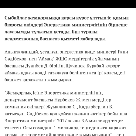
Сыбайлас жемқорлыққа қарсы күрес ұлттық іс-қимыл
бюросы өкілдері Энергетика министрлігінің бірнеше
лауазымды тұлғасын ұстады. Бұл туралы
ведомствоның баспасөз қызметі хабарлады.
Анықталғандай, ұсталған энергетика вице-министрі Ғани
Сәдібеков пен "Аймақ" ЖШС мердігерлік ұйымының
басшысы Дуанбек Д. бірігіп, Щучинск-Бурабай курорт
аймағындағы көлді тазалауға бөлінген аса ірі көлемдегі
бюджет қаражатын жымқырған.
"Жемқорлық ісіне Энергетика министрлігінің
департамент басшысы Нұрбеков Ж. мен мердігер
компания өкілдері Жұмалинов С., Қадырберлин Б.
қатысқан. Сәдібеков қол қойған жалған актілер бойынша
Энергетика министрлігі 2017 жылы 3,6 миллиард теңге
төлеген. Осы сомадан 1 миллиард теңгеден аса қаражат
қолма-қол төлемге айналған және жымқырылған", - деп