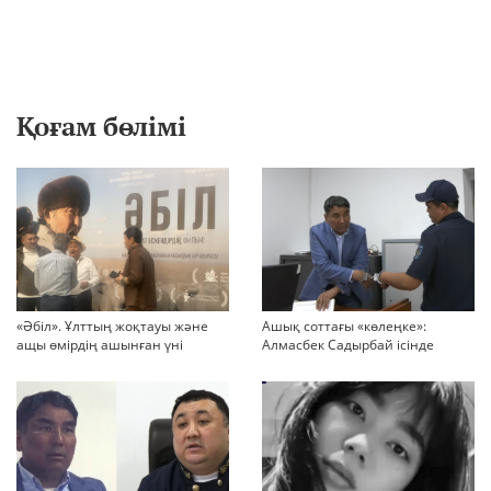
Қоғам бөлімі
«Әбіл». Ұлттың жоқтауы және
Ашық соттағы «көлеңке»:
ащы өмірдің ашынған үні
Алмасбек Садырбай ісінде
жауапсыз қалған сұрақтар
көбейіп барады