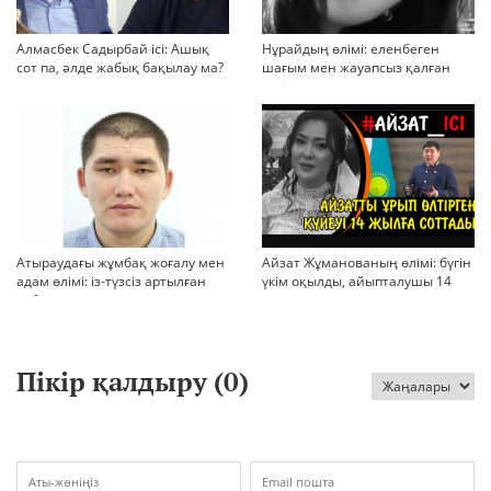
Алмасбек Садырбай ісі: Ашық
Нұрайдың өлімі: еленбеген
сот па, әлде жабық бақылау ма?
шағым мен жауапсыз қалған
қауіп
Атыраудағы жұмбақ жоғалу мен
Айзат Жұманованың өлімі: бүгін
адам өлімі: із-түзсіз артылған
үкім оқылды, айыпталушы 14
отбасы, полиция тергеуі және
жылға сотталды
қоғам реакциясы
Пікір қалдыру (
0
)