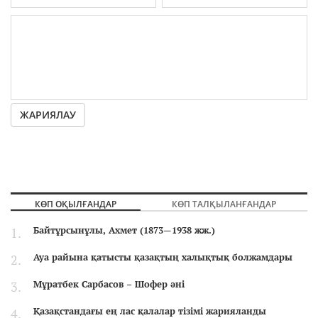
ЖАРИЯЛАУ
КӨП ОҚЫЛҒАНДАР
КӨП ТАЛҚЫЛАНҒАНДАР
Байтұрсынұлы, Ахмет (1873—1938 жж.)
Ауа райына қатысты қазақтың халықтық болжамдары
Мұратбек Сарбасов – Шофер әні
Қазақстандағы ең лас қалалар тізімі жарияланды