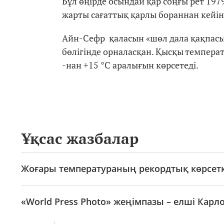
Бұл өңірде осындай қар соңғы рет 197
жарты сағаттық қарлы бораннан кейін
Айн-Сефр қаласын «шөл дала қақпасы»
бөлігінде орналасқан. Қысқы темпера
-нан +15 °C аралығын көрсетеді.
Ұқсас жазбалар
Жоғары температураның рекордтық көрсетк
«World Press Photo» жеңімпазы – елші Карл