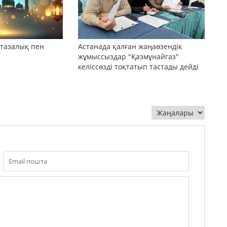
 тазалық пен
Астанада қалған жаңаөзендік
жұмыссыздар "Қазмұнайгаз"
келіссөзді тоқтатып тастады дейді