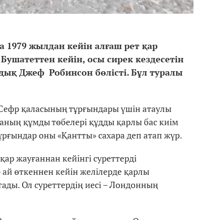
 1979 жылдан кейін алғаш рет қар
Бушатеттен кейін, осы сирек кездесетін
ық Джеф Робинсон бөлісті. Бұл туралы
-Сефр қаласының тұрғындары үшін атаулы
раның құмды төбелері құдды қарлы бас киім
 тұрғындар оны «Қантты» сахара деп атап жүр.
қар жауғаннан кейінгі суреттерді
 ай өткеннен кейін желілерде қарлы
ады. Ол суреттердің иесі – Лондонның