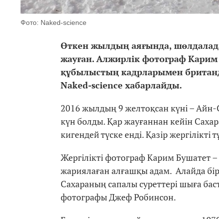
Фото: Naked-science
Өткен жылдың аяғында, шөлдалада
жауған. Алжирлік фотограф Карим 
құбылыстың кадрларымен британд
Naked-science хабарлайды.
2016 жылдың 9 желтоқсан күні – Айн
күн болды. Қар жауғаннан кейін Саха
кигендей түске енді. Қазір жергілікті
Жергілікті фотограф Карим Бушатет – 
жариялаған алғашқы адам. Алайда бір
Сахараның сапалы суреттері шыға баст
фотографы Джеф Робинсон.