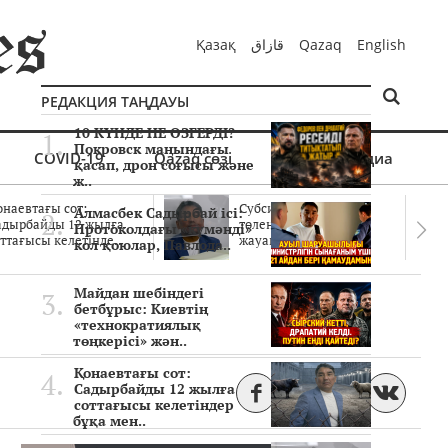
Қазақ
قازاق
Qazaq
English
РЕДАКЦИЯ ТАҢДАУЫ
10 КҮНДЕ НЕ ӨЗГЕРДІ?
Покровск маңындағы
COVID-19
Qazaq сөзі
Мультимедиа
қасап, дрон соғысы және
ж..
онаевтағы сот:
Субсидиялар заңды
Алмасбек Садырбай ісі:
адырбайды 12 жылға
төленген бе? Соттағы
Протоколдағы «күмәнді»
ттағысы келетінде..
жауаптар айыптау..
кол қоюлар, Павлода..
Майдан шебіндегі
бетбұрыс: Киевтің
«технократиялық
төңкерісі» жән..
Қонаевтағы сот:
Садырбайды 12 жылға
соттағысы келетіндер
бұқа мен..