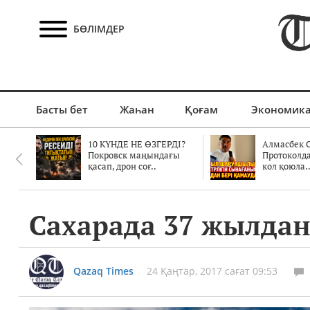
БӨЛІМДЕР
Басты бет
Жаһан
Қоғам
Экономик
10 КҮНДЕ НЕ ӨЗГЕРДІ?
Алмасбек С
Покровск маңындағы
Протоколд
қасап, дрон соғ..
кол қоюла.
Сахарада 37 жылдан
Qazaq Times
24 Қаңтар, 2017 сағат 09:53