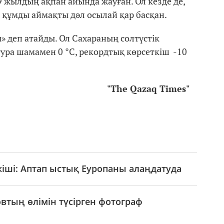
9 жылдың ақпан айында жауған. Ол кезде де,
 құмды аймақты дәл осылай қар басқан.
 деп атайды. Ол Сахараның солтүстік
тура шамамен 0 °C, рекордтық көрсеткіш -10
"The Qazaq Times"
іші: Аптап ыстық Еуропаны алаңдатуда
овтың өлімін түсірген фотограф