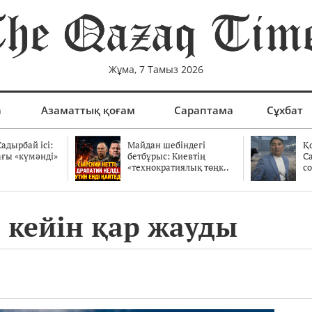
Жұма, 7 Тамыз 2026
а
Азаматтық қоғам
Сараптама
Сұхбат
адырбай ісі:
Майдан шебіндегі
Қ
ағы «күмәнді»
бетбұрыс: Киевтің
С
.
«технократиялық төңк..
со
 кейін қар жауды