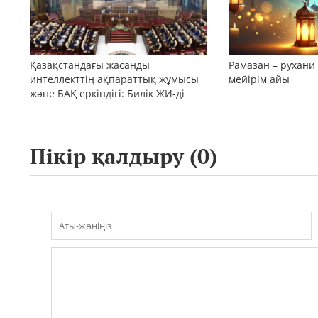
Қазақстандағы жасанды
Рамазан – рухани
интеллекттің ақпараттық жұмысы
мейірім айы
және БАҚ еркіндігі: Билік ЖИ-ді
шектеу саясатын қолға ала ма?
Пікір қалдыру (
0
)