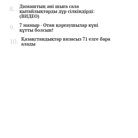
Димаштың әні шыға сала
қытайлықтарды дүр сілкіндірді:
(ВИДЕО)
7 мамыр - Отан қорғаушылар күні
құтты болсын!
Қазақстандықтар визасыз 71 елге бара
алады