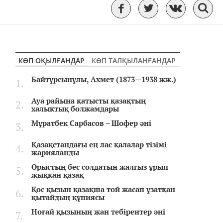
КӨП ОҚЫЛҒАНДАР
КӨП ТАЛҚЫЛАНҒАНДАР
Байтұрсынұлы, Ахмет (1873—1938 жж.)
Ауа райына қатысты қазақтың
халықтық болжамдары
Мұратбек Сарбасов – Шофер әні
Қазақстандағы ең лас қалалар тізімі
жарияланды
Орыстың бес солдатын жалғыз ұрып
жыққан қазақ
Қос қызын қазақша той жасап ұзатқан
қытайдың құпиясы
Ноғай қызының жан тебірентер әні