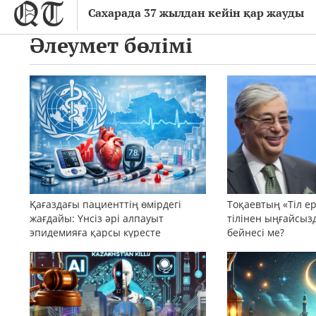
Сахарада 37 жылдан кейін қар жауды
Әлеумет бөлімі
Қағаздағы пациенттің өмірдегі
Тоқаевтың «Тіл ерк
жағдайы: Үнсіз әрі алпауыт
тілінен ыңғайсыз
эпидемияға қарсы күресте
бейнесі ме?
қазақстандық АББ-ның қауқары
мен кемшілігі