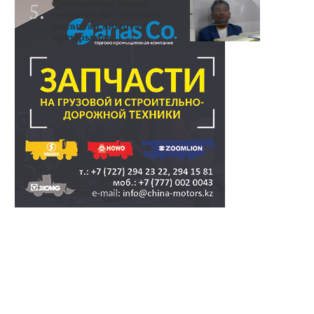
Субсидиялар заңды
төленген бе? Соттағы
жауаптар айыптау
тұжырымда..