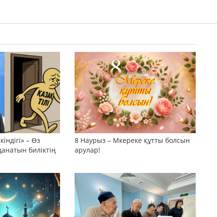
індігі» – Өз
8 Наурыз – Мкереке құтты болсын
данатын биліктің
арулар!