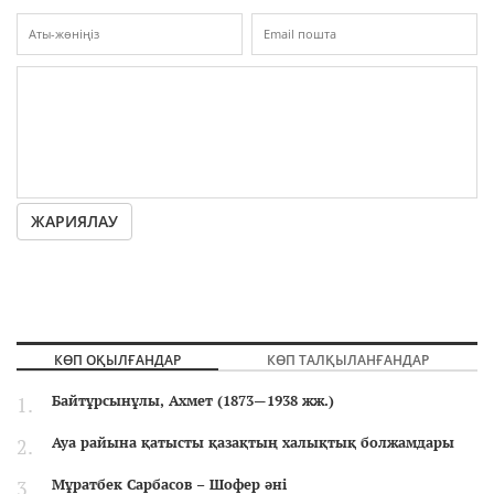
ЖАРИЯЛАУ
КӨП ОҚЫЛҒАНДАР
КӨП ТАЛҚЫЛАНҒАНДАР
Байтұрсынұлы, Ахмет (1873—1938 жж.)
Ауа райына қатысты қазақтың халықтық болжамдары
Мұратбек Сарбасов – Шофер әні