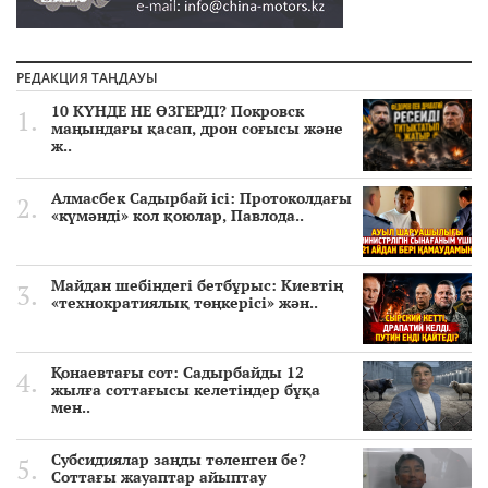
РЕДАКЦИЯ ТАҢДАУЫ
10 КҮНДЕ НЕ ӨЗГЕРДІ? Покровск
маңындағы қасап, дрон соғысы және
ж..
Алмасбек Садырбай ісі: Протоколдағы
«күмәнді» кол қоюлар, Павлода..
Майдан шебіндегі бетбұрыс: Киевтің
«технократиялық төңкерісі» жән..
Қонаевтағы сот: Садырбайды 12
жылға соттағысы келетіндер бұқа
мен..
Субсидиялар заңды төленген бе?
Соттағы жауаптар айыптау