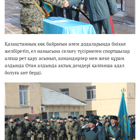
Қазақстанның көк байрағын әлем додаларында биікке
желбіретіп, ел намысына селкеу түсірмеген спортшылар
алғаш рет қару асынып, командирлер мен жеке құрам
алдында Отан алдында ақтық демдері қалғанша адал
болуға ант берді.