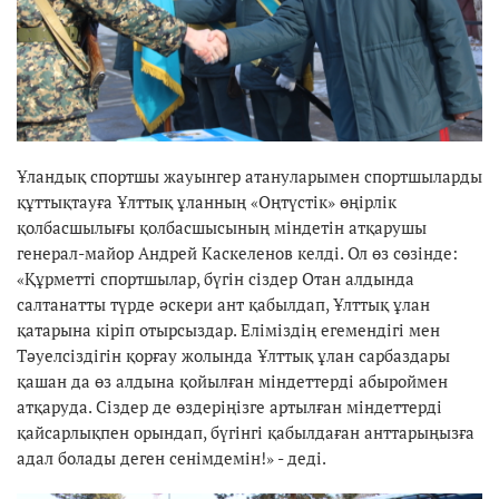
Ұландық спортшы жауынгер атануларымен спортшыларды
құттықтауға Ұлттық ұланның «Оңтүстік» өңірлік
қолбасшылығы қолбасшысының міндетін атқарушы
генерал-майор Андрей Каскеленов келді. Ол өз сөзінде:
«Құрметті спортшылар, бүгін сіздер Отан алдында
салтанатты түрде әскери ант қабылдап, Ұлттық ұлан
қатарына кіріп отырсыздар. Еліміздің егемендігі мен
Тәуелсіздігін қорғау жолында Ұлттық ұлан сарбаздары
қашан да өз алдына қойылған міндеттерді абыроймен
атқаруда. Сіздер де өздеріңізге артылған міндеттерді
қайсарлықпен орындап, бүгінгі қабылдаған анттарыңызға
адал болады деген сенімдемін!» - деді.