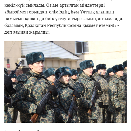
көңіл-күй сыйлады. Өзіме артылған міндеттерді
абыроймен орындап, еліміздің, һәм Ұлттық ұланның
намысын қашан да биік ұстауға тырысамын, антыма адал
боламын, Қазақстан Республикасына қызмет етемін!» -
деп ағынан жарылды.