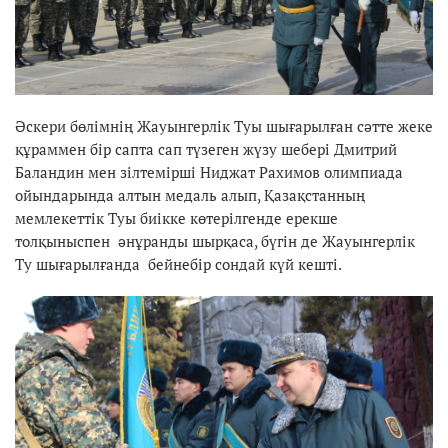
Әскери бөлімнің Жауынгерлік Туы шығарылған сәтте жеке
құраммен бір сапта сап түзеген жүзу шебері Дмитрий
Баландин мен зілтемірші Ниджат Рахимов олимпиада
ойындарында алтын медаль алып, Қазақстанның
мемлекеттік Туы биікке көтерілгенде ерекше
толқыныспен әнұранды шырқаса, бүгін де Жауынгерлік
Ту шығарылғанда бейнебір сондай күй кешті.