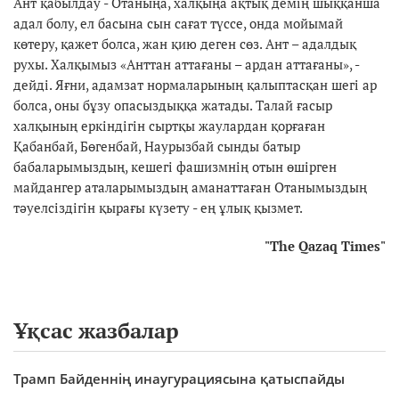
Ант қабылдау - Отаныңа, халқыңа ақтық демің шыққанша
адал болу, ел басына сын сағат түссе, онда мойымай
көтеру, қажет болса, жан қию деген сөз. Ант – адалдық
рухы. Халқымыз «Анттан аттағаны – ардан аттағаны», -
дейді. Яғни, адамзат нормаларының қалыптасқан шегі ар
болса, оны бұзу опасыздыққа жатады. Талай ғасыр
халқының еркіндігін сыртқы жаулардан қорғаған
Қабанбай, Бөгенбай, Наурызбай сынды батыр
бабаларымыздың, кешегі фашизмнің отын өшірген
майдангер аталарымыздың аманаттаған Отанымыздың
тәуелсіздігін қырағы күзету - ең ұлық қызмет.
"The Qazaq Times"
Ұқсас жазбалар
Трамп Байденнің инаугурациясына қатыспайды