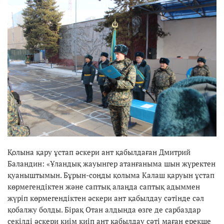
Қолына қару ұстап әскери ант қабылдаған Дмитрий
Баландин: «Ұландық жауынгер атанғаныма шын жүректен
қуаныштымын. Бұрын-соңды қолыма Калаш қаруын ұстап
көрмегендіктен және саптық алаңда саптық адыммен
жүріп көрмегендіктен әскери ант қабылдау сәтінде сәл
қобалжу болды. Бірақ Отан алдында өзге де сарбаздар
секілді әскери киім киіп ант қабылдау сәті маған ерекше