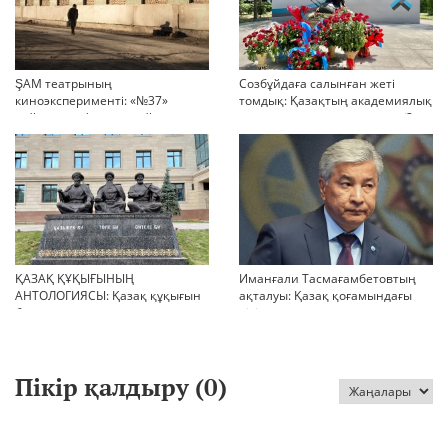
ŞAM театрының
Созбұйдаға салынған жеті
киноэксперименті: «№37»
томдық: Қазақтың академиялық
қойылымы фильмге айналды
тарихы қашан жарық көреді?
ҚАЗАҚ ҚҰҚЫҒЫНЫҢ
Иманғали Тасмағамбетовтың
АНТОЛОГИЯСЫ: Қазақ құқығын
ақталуы: Қазақ қоғамындағы
бағалау тарихы туралы
пікірталастар
Пікір қалдыру (
0
)