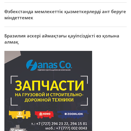
Өзбекстанда мемлекеттік қызметкерлерді ант беруге
міндеттемек
Бразилия әскері аймақтағы қауіпсіздікті өз қолына
алмақ