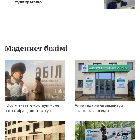
тұжырымда..
Мәдениет бөлімі
«Әбіл». Ұлттың жоқтауы және
Алматыда жаңа заманауи
ащы өмірдің ашынған үні
кітапхана ашылды