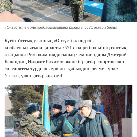
«Оңтүстік» өңірлік қолбасшылығына қарасты 5571 әскери бөлімі
Бүгін Ұлттық ұланның «Оңтүстік» өңірлік
қолбасшылығына қарасты 5571 әскери бөлімінің саптық
алаңында Рио олимпиадасының чемпиондары Дмитрий
Баландин, Ниджат Рахимов және бірқатар спортшылар
салтанатты түрде әскери ант қабылдап, ресми түрде
Ұлттық ұлан қатарына өтті.