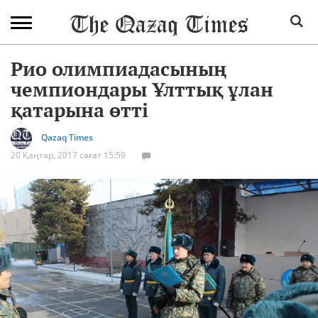
Рио олимпиадасының
чемпиондары Ұлттық ұлан
қатарына өтті
Qazaq Times
20 Қаңтар, 2017 сағат 15:59