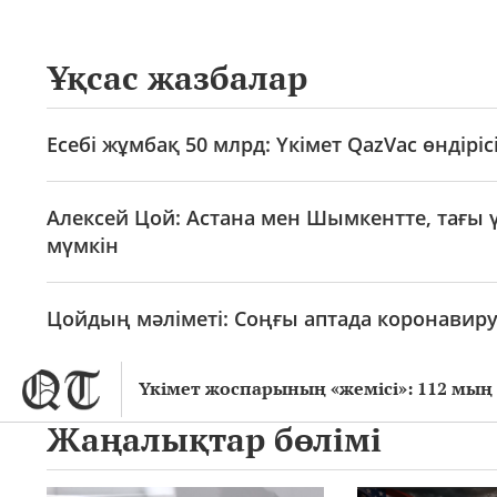
Ұқсас жазбалар
Есебі жұмбақ 50 млрд: Үкімет QazVac өндірі
Алексей Цой: Астана мен Шымкентте, тағы 
мүмкін
Цойдың мәліметі: Соңғы аптада коронавиру
Үкімет жоспарының «жемісі»: 112 мың 
Жаңалықтар бөлімі