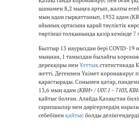
Қазақстанда коронавирус пен оған ұ
шамамен 8,2 мыңға артып, жалпы есеб
мың адам сырқаттанып, 1932 адам (КВ
айының ортасына қарай тәуліктік көр
төртінші толқынында қазір кемінде 7 
Былтыр 13 наурыздан бері COVID-19 
мыңнан, 1 тамыздан былайғы коронав
дерекқоры мен
Ұлттық
статистикада Қ
жетті. Дегенмен Үкімет коронавирус 
қарастырады. Сонымен қатар, пандем
13,6 мың адам
(КВИ+ / U07.1 – 7103, КВИ
қайтыс болған. Алайда Қазақстан билі
сарапшылар мен дәрігерлердің нараз
себебінен
қайтыс
болды делінгендерді