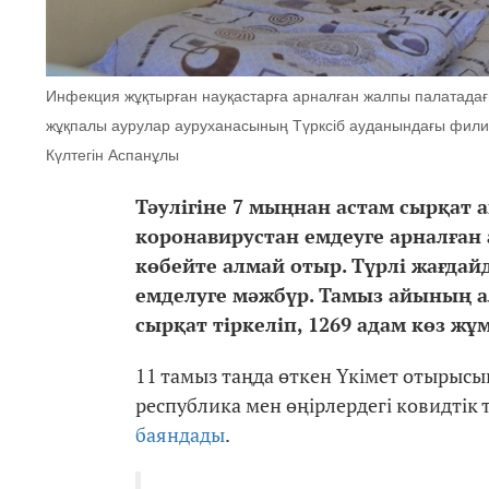
Инфекция жұқтырған науқастарға арналған жалпы палатадағ
жұқпалы аурулар ауруханасының Түрксіб ауданындағы филиа
Күлтегін Аспанұлы
Тәулігіне 7 мыңнан астам сырқат 
коронавирустан емдеуге арналған
көбейте алмай отыр. Түрлі жағдай
емделуге мәжбүр. Тамыз айының 
сырқат тіркеліп, 1269 адам көз жұ
11 тамыз таңда өткен Үкімет отырысы
республика мен өңірлердегі ковидтік
баяндады
.