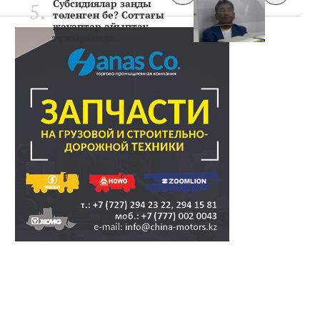
Субсидиялар заңды
төленген бе? Соттағы
жауаптар айыптау
тұжырымда..