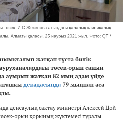
ы төсек. И.С.Жекенова атындағы қалалық клиникалық
лы. Алматы қаласы. 25 наурыз 2021 жыл. Фото: QT /
аныықталып жатқан тұста билік
 ауруханалардағы төсек-орын санын
да ауырып жатқан 82 мың адам үйде
алғашқы
декадасында
79 мыңнан аса
мды.
нда денсаулық сақтау министрі Алексей Цой
 төсек-орын қорының жүктемесі туралы