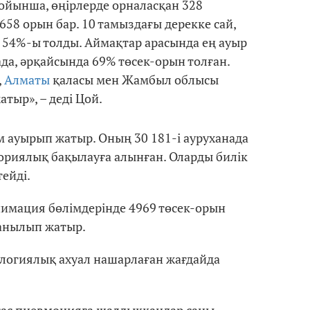
бойынша, өңірлерде орналасқан 328
58 орын бар. 10 тамыздағы дерекке сай,
 54%-ы толды. Аймақтар арасында ең ауыр
да, әрқайсында 69% төсек-орын толған.
,
Алматы
қаласы мен Жамбыл облысы
тыр», – деді Цой.
ам ауырып жатыр. Оның 30 181-і ауруханада
ториялық бақылауға алынған. Оларды билік
ейді.
имация бөлімдерінде 4969 төсек-орын
анылып жатыр.
логиялық ахуал нашарлаған жағдайда