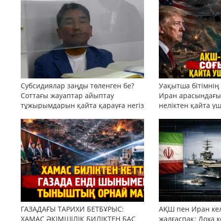
Субсидиялар заңды төленген бе?
Уақытша бітімнің
Соттағы жауаптар айыптау
Иран арасындағы 
тұжырымдарын қайта қарауға негіз
неліктен қайта у
бола ала ма?
ГАЗАДАҒЫ ТАРИХИ БЕТБҰРЫС:
АҚШ пен Иран кел
ХАМАС ӘКІМШІЛІК БИЛІКТЕН БАС
жалғаспақ: Доха к