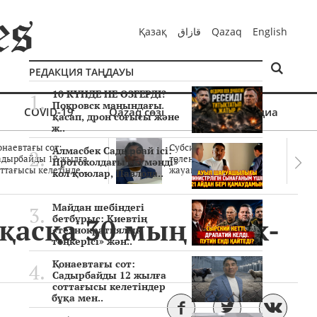
Қазақ
قازاق
Qazaq
English
РЕДАКЦИЯ ТАҢДАУЫ
10 КҮНДЕ НЕ ӨЗГЕРДІ?
Покровск маңындағы
COVID-19
Qazaq сөзі
Мультимедиа
қасап, дрон соғысы және
ж..
онаевтағы сот:
Субсидиялар заңды
Алмасбек Садырбай ісі:
адырбайды 12 жылға
төленген бе? Соттағы
Протоколдағы «күмәнді»
ттағысы келетінде..
жауаптар айыптау..
кол қоюлар, Павлода..
Майдан шебіндегі
қасқа 30 мың төсек-
бетбұрыс: Киевтің
«технократиялық
төңкерісі» жән..
Қонаевтағы сот:
Садырбайды 12 жылға
соттағысы келетіндер
бұқа мен..