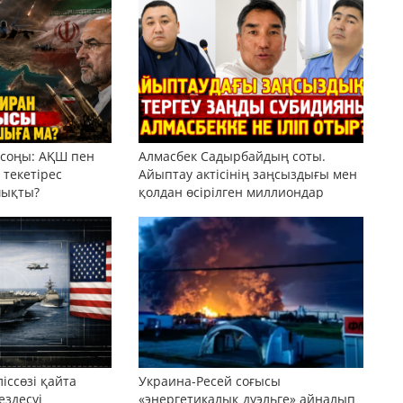
 соңы: АҚШ пен
Алмасбек Садырбайдың соты.
текетірес
Айыптау актісінің заңсыздығы мен
шықты?
қолдан өсірілген миллиондар
іссөзі қайта
Украина-Ресей соғысы
ездесуі
«энергетикалық дуэльге» айналып