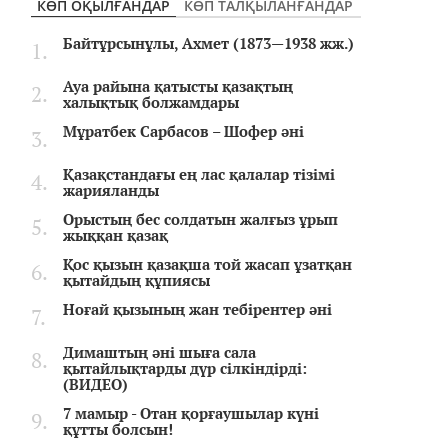
КӨП ОҚЫЛҒАНДАР
КӨП ТАЛҚЫЛАНҒАНДАР
Байтұрсынұлы, Ахмет (1873—1938 жж.)
Ауа райына қатысты қазақтың
халықтық болжамдары
Мұратбек Сарбасов – Шофер әні
Қазақстандағы ең лас қалалар тізімі
жарияланды
Орыстың бес солдатын жалғыз ұрып
жыққан қазақ
Қос қызын қазақша той жасап ұзатқан
қытайдың құпиясы
Ноғай қызының жан тебірентер әні
Димаштың әні шыға сала
қытайлықтарды дүр сілкіндірді:
(ВИДЕО)
7 мамыр - Отан қорғаушылар күні
құтты болсын!