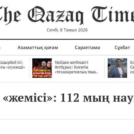
Сенбі, 8 Тамыз 2026
а
Азаматтық қоғам
Сараптама
Сұхбат
адырбай ісі:
Майдан шебіндегі
Қ
ағы «күмәнді»
бетбұрыс: Киевтің
С
.
«технократиялық төңк..
со
«жемісі»: 112 мың нау