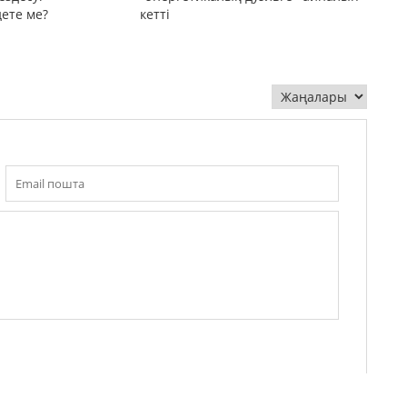
дете ме?
кетті