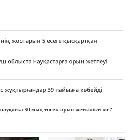
сінің жоспарын 5 есеге қысқартқан
үш облыста науқастарға орын жетпеуі
с жұқтырғандар 39 пайызға көбейді
науқасқа 30 мың төсек-орын жеткілікті ме?