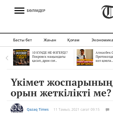
БӨЛІМДЕР
Басты бет
Жаһан
Қоғам
Экономик
10 КҮНДЕ НЕ ӨЗГЕРДІ?
Алмасбек С
Покровск маңындағы
Протоколд
қасап, дрон соғ..
кол қоюла.
Үкімет жоспарының 
орын жеткілікті ме?
Qazaq Times
11 Тамыз, 2021 сағат 09:15