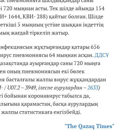
қсас пневмонияға шалдыққандар саны
і 720 мыңнан асты. Тек шілде айында 154
И+ 1644, КВИ- 288) қайтыс болған. Шілде
сеткіші 5 мыңның үстіне шыққан індеттің
мың жағдай тіркеліп жатыр.
инфекциясын жұқтырғандар қатары 656
ирус пневмониясы 64 мыңнан асқан.
ДДСҰ
азақстанда ауырғандар саны 720 мыңға
пен оның пневмониясын екі бөлек
ия басталғалы жалпы вирус жұққандардан
- / U07.2 – 3949, ілеспе аурулардан –
2633
)
гі бойынан коронавирус табылса да,
ылығына қарамастан, басқа аурулардың
 жалпы статистикаға енгізбейді.
"The Qazaq Times"