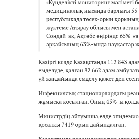
«Күнделікті мониторинг мәліметі 
медициналық нысанда барлығы 55 6
республикада төсек-орын қорының
жүктеме Атырау облысы мен астана
Сондай-ақ, Ақтөбе өңірінде 65%-ға
әрқайсының 63%-ында науқастар жа
Қазіргі кезде Қазақстанда 112 843 ад
емделуде, қалған 82 662 адам амбула
үй жағдайында емделу қажет деп есепт
Инфекциялық стационарлардағы реан
жұмысқа қосылған. Оның 45%-ы қолд
Министрдің айтуынша,елде эпидемио
қосалқы 7419 орын дайындалған.