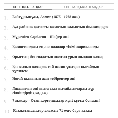
КӨП ОҚЫЛҒАНДАР
КӨП ТАЛҚЫЛАНҒАНДАР
Байтұрсынұлы, Ахмет (1873—1938 жж.)
Ауа райына қатысты қазақтың халықтық болжамдары
Мұратбек Сарбасов – Шофер әні
Қазақстандағы ең лас қалалар тізімі жарияланды
Орыстың бес солдатын жалғыз ұрып жыққан қазақ
Қос қызын қазақша той жасап ұзатқан қытайдың
құпиясы
Ноғай қызының жан тебірентер әні
Димаштың әні шыға сала қытайлықтарды дүр
сілкіндірді: (ВИДЕО)
7 мамыр - Отан қорғаушылар күні құтты болсын!
Қазақстандықтар визасыз 71 елге бара алады