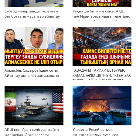
Субсидиялар заңды төленген
Уақытша бітімнің соңы: АҚШ
бе? Соттағы жауаптар айыптау
пен Иран арасындағы текетірес
тұжырымдарын қайта қарауға
неліктен қайта ушықты?
негіз бола ала ма?
Алмасбек Садырбайдың соты.
ГАЗАДАҒЫ ТАРИХИ БЕТБҰРЫС:
Айыптау актісінің заңсыздығы
ХАМАС ӘКІМШІЛІК БИЛІКТЕН БАС
мен қолдан өсірілген
ТАРТТЫ. АЙМАҚТЫ ЕНДІ КІМ
миллиондар
БАСҚАРАДЫ?
АҚШ пен Иран келіссөзі қайта
Украина-Ресей соғысы
жалғаспақ: Доха кездесуі
«энергетикалық дуэльге»