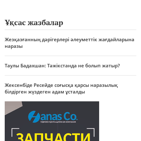
Ұқсас жазбалар
Жезқазғанның дәрігерлері әлеуметтік жағдайларына
наразы
Таулы Бадахшан: Тәжікстанда не болып жатыр?
Жексенбіде Ресейде соғысқа қарсы наразылық
білдірген жүздеген адам ұсталды