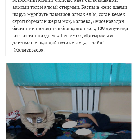
ақысын төлей алмай отырмын. Баспана және шағын
шаруа жүргізуге павилион алмақ едім, соған көмек
сұрап бармаған жерім жоқ. Балаева, Дүйсеновадан
бастап министрдің ешбірі қалған жоқ, 109 депутатқа
қос-қостан жаздым. «Шешеміз», «Қатырамыз»
дегенмен ешқандай нәтиже жоқ», – дейді
Жалмұрзаева.