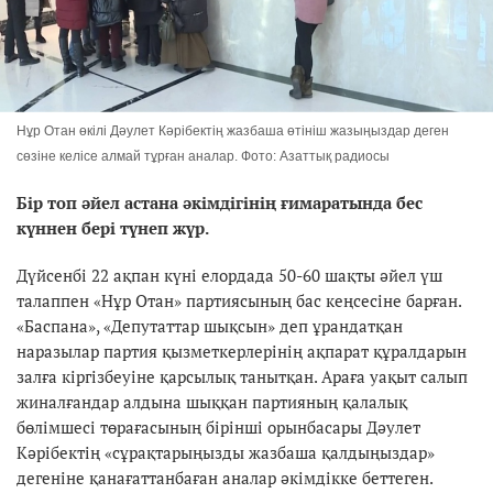
Нұр Отан өкілі Дәулет Кәрібектің жазбаша өтініш жазыңыздар деген
сөзіне келісе алмай тұрған аналар. Фото: Азаттық радиосы
Бір топ әйел астана әкімдігінің ғимаратында бес
күннен бері түнеп жүр.
Дүйсенбі 22 ақпан күні елордада 50-60 шақты әйел үш
талаппен «Нұр Отан» партиясының бас кеңсесіне барған.
«Баспана», «Депутаттар шықсын» деп ұрандатқан
наразылар партия қызметкерлерінің ақпарат құралдарын
залға кіргізбеуіне қарсылық танытқан. Араға уақыт салып
жиналғандар алдына шыққан партияның қалалық
бөлімшесі төрағасының бірінші орынбасары Дәулет
Кәрібектің «сұрақтарыңызды жазбаша қалдыңыздар»
дегеніне қанағаттанбаған аналар әкімдікке беттеген.