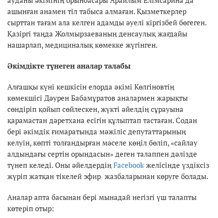
ауданы әкімінің орынбасары Арайлым Елімсарина да
ашынған анамен тіл табыса алмаған. Қызметкерлер
сырттан тағам ала келген адамды әуелі кіргізбей бөгеген.
Қазіргі таңда Жолмырзаеваның денсаулық жағдайы
нашарлап, медициналық көмекке жүгінген.
Әкімдікте түнеген аналар талабы
Алғашқы күні кешкісін елорда әкімі Көлгіновтің
көмекшісі Дәурен Бабамұратов аналармен жарықты
сөндіріп қойып сөйлескен, жүкті әйелдің сұрауына
қарамастан дәретхана есігін құлыптап тастаған. Содан
бері әкімдік ғимаратында мәжіліс депутаттарының
келуін, көпті толғандырған мәселе көңіл бөліп, «сайлау
алдындағы сертін орындасын» деген талаппен дәлізде
түнеп келеді. Оны әйелдердің
Facebook
желісінде үздіксіз
жүріп жатқан тікелей эфир жазбаларынан көруге болады.
Аналар апта басынан бері мынадай негізгі үш талапты
көтеріп отыр: