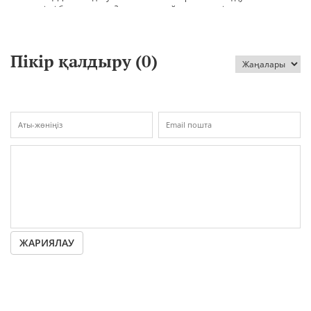
шиеленісті бәсеңдете ме?
айналып кетті
Пікір қалдыру (
0
)
ЖАРИЯЛАУ