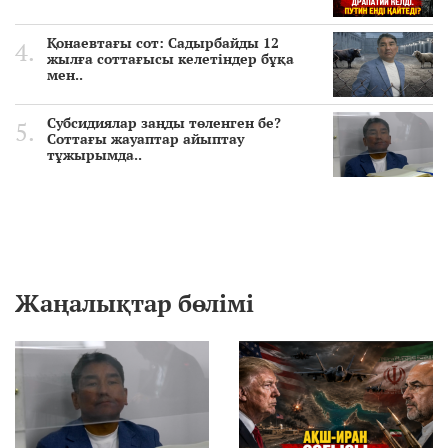
Қонаевтағы сот: Садырбайды 12
жылға соттағысы келетіндер бұқа
мен..
Субсидиялар заңды төленген бе?
Соттағы жауаптар айыптау
тұжырымда..
Жаңалықтар бөлімі