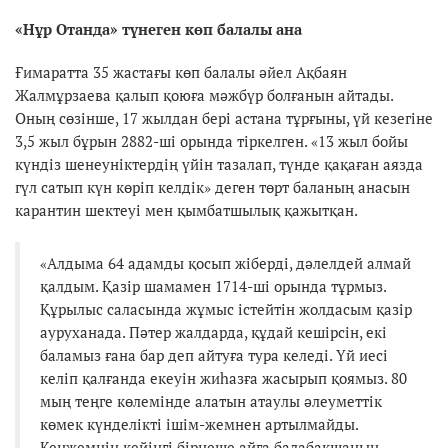
«Нұр Отанда» түнеген көп балалы ана
Ғимаратта 35 жастағы көп балалы әйел Ақбаян
Жалмұрзаева қалып қоюға мәжбүр болғанын айтады.
Оның сөзінше, 17 жылдан бері астана тұрғыны, үй кезегіне
3,5 жыл бұрын 2882-ші орында тіркелген. «13 жыл бойы
күндіз шенеуніктердің үйін тазалап, түнде қақаған аязда
гүл сатып күн көріп келдік» деген төрт баланың анасын
карантин шектеуі мен қымбатшылық қажытқан.
«Алдыма 64 адамды қосып жіберді, дәлелдей алмай
қалдым. Қазір шамамен 1714-ші орында тұрмыз.
Құрылыс саласында жұмыс істейтін жолдасым қазір
ауруханада. Пәтер жалдарда, құдай кешірсін, екі
баламыз ғана бар деп айтуға тура келеді. Үй иесі
келіп қалғанда екеуін жиһазға жасырып қоямыз. 80
мың теңге көлемінде алатын атаулы әлеуметтік
көмек күнделікті ішім-жемнен артылмайды.
Кенжемнің кейінгі бірнеше айға балабақшаның