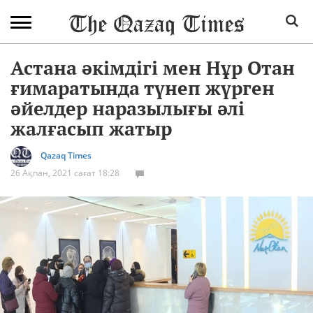
Астана әкімдігі мен Нұр Отан
ғимаратында түнеп жүрген
әйелдер наразылығы әлі
жалғасып жатыр
Qazaq Times
26 Ақпан, 2021 сағат 18:28