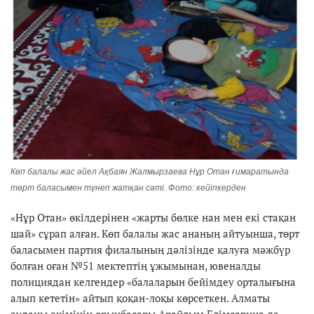
Көп балалы жас әйел Ақбаян Жалмырзаева Нұр Отан ғимаратында
төрт баласымен түнеп жатқан сәті. Фото: кейіпкерден
«Нұр Отан» өкілдерінен «жарты бөлке нан мен екі стақан
шай» сұрап алған. Көп балалы жас ананың айтуынша, төрт
баласымен партия филалының дәлізінде қалуға мәжбүр
болған оған №51 мектептің ұжымынан, ювеналды
полициядан келгендер «балаларын бейімдеу орталығына
алып кететін» айтып қоқан-лоқы көрсеткен. Алматы