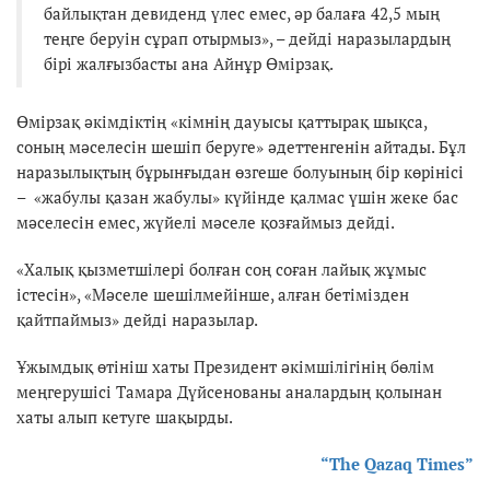
байлықтан девиденд үлес емес, әр балаға 42,5 мың
теңге беруін сұрап отырмыз», – дейді наразылардың
бірі жалғызбасты ана Айнұр Өмірзақ.
Өмірзақ әкімдіктің «кімнің дауысы қаттырақ шықса,
соның мәселесін шешіп беруге» әдеттенгенін айтады. Бұл
наразылықтың бұрынғыдан өзгеше болуының бір көрінісі
– «жабулы қазан жабулы» күйінде қалмас үшін жеке бас
мәселесін емес, жүйелі мәселе қозғаймыз дейді.
«Халық қызметшілері болған соң соған лайық жұмыс
істесін», «Мәселе шешілмейінше, алған бетімізден
қайтпаймыз» дейді наразылар.
Ұжымдық өтініш хаты Президент әкімшілігінің бөлім
меңгерушісі Тамара Дүйсенованы аналардың қолынан
хаты алып кетуге шақырды.
“The Qazaq Times”