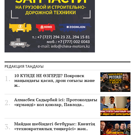
РЕДАКЦИЯ ТАҢДАУЫ
10 КҮНДЕ НЕ ӨЗГЕРДІ? Покровск
маңындағы қасап, дрон соғысы және
ж..
Алмасбек Садырбай ісі: Протоколдағы
«күмәнді» кол қоюлар, Павлода..
Майдан шебіндегі бетбұрыс: Киевтің
«технократиялық төңкерісі» жән..