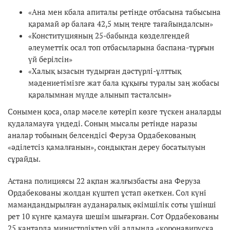
«Ана мен кбала апиталы ретінде отбасына табысына
қарамай әр балаға 42,5 мың теңге тағайындалсын»
«Конституцияның 25-бабында көзделгендей
әлеуметтік осал топ отбасыларына баспана-тұрғын
үй берілсін»
«Халық ызасын тудырған дәстүрлі-ұлттық
мәдениетімізге жат бала құқығы туралы заң жобасы
қаралымнан мүлде алынып тасталсын»
Сонымен қоса, олар мәселе көтеріп көзге түскен аналарды
қудаламауға үндеді. Соның мысалы ретінде наразы
аналар тобының белсендісі Феруза Ордабекованың
«әділетсіз қамалғанын», сондықтан дереу босатылуын
сұрайды.
Астана полициясы 22 ақпан жалғызбасты ана Феруза
Ордабекованы жолдан күштеп ұстап әкеткен. Сол күні
мамандандырылған ауданаралық әкімшілік соты үшінші
рет 10 күнге қамауға шешім шығарған. Сот Ордабекованы
25 қаңтарда министрліктер үйі алдында «коронавирусқа