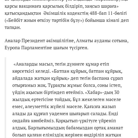
қарсы вакцинаға қарсылық білдіріп, заңсыз шараға»
қатысқандықтан Әкімшілік кодекстің 488-бап 11-бөлігі
(«Бейбіт жиын өткізу тәртібін бұзу») бойынша кінәлі деп
тапқан.
Аналар Президент әкімшілігіне, Алматы ауданы сотына,
Еуропа Парламентіне шағым түсірген.
«Аналарды масыл, тегін дүниеге құмар етіп
көрсеткісі келеді. «Батпан құйрық, батпан құйрық,
айдалада жатқан құйрық» деп тегін баспана сұрап
отырғамыз жоқ. Тұрақты жұмыс болса, соны істеп,
үйдің ақысын біртіндеп өтейміз. «Хабар»-дың 30
жылдық ертегісіне тойдық. Бұл жекелеген мәселе
емес, әлеуметтік жүйелі мәселе. Қағазға жазып
алады да құрғап уәдемен шығарып салады. Енді
ондайға көнбейміз. Қорқытып-үркітуге үйреніп
алдық. Барлығымыздың бабамыздан ортақ аманат
болып қалған еліміздің жерінен өндіріліп жатқан