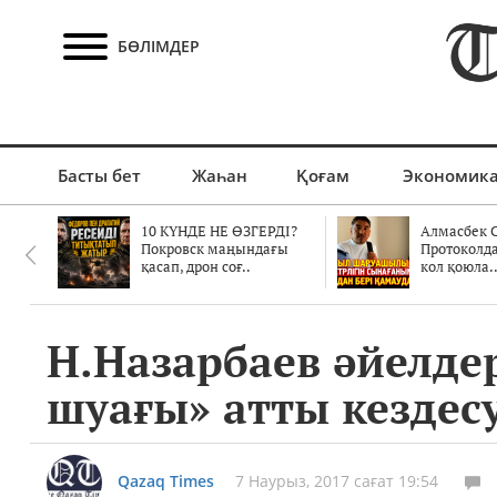
БӨЛІМДЕР
Басты бет
Жаһан
Қоғам
Экономик
10 КҮНДЕ НЕ ӨЗГЕРДІ?
Алмасбек С
Покровск маңындағы
Протоколд
қасап, дрон соғ..
кол қоюла.
Н.Назарбаев әйелде
шуағы» атты кездесу
Qazaq Times
7 Наурыз, 2017 сағат 19:54