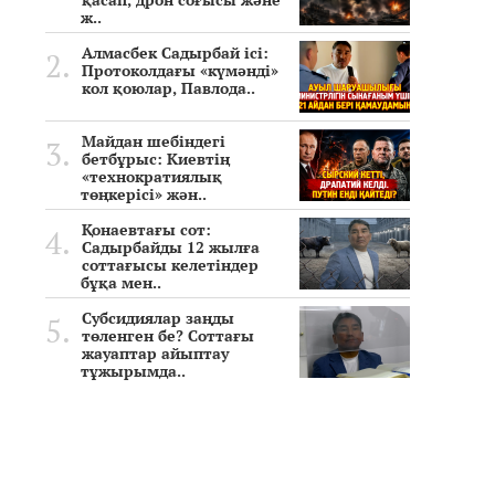
қасап, дрон соғысы және
ж..
Алмасбек Садырбай ісі:
Протоколдағы «күмәнді»
кол қоюлар, Павлода..
Майдан шебіндегі
бетбұрыс: Киевтің
«технократиялық
төңкерісі» жән..
Қонаевтағы сот:
Садырбайды 12 жылға
соттағысы келетіндер
бұқа мен..
Субсидиялар заңды
төленген бе? Соттағы
жауаптар айыптау
тұжырымда..