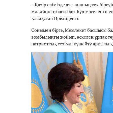
– Қазір елімізде ата-ананың тек біре
миллион отбасы бар. Бұл мәселені шеш
Қазақстан Президенті.
Сонымен бірге, Мемлекет басшысы ба
зомбылықты жойып, өскелең ұрпақ тә
патриоттық сезімді күшейту арқылы қ