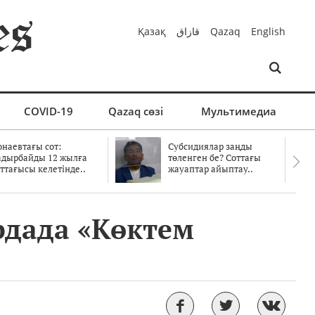
Қазақ
قازاق
Qazaq
English
COVID-19
Qazaq сөзі
Мультимедиа
онаевтағы сот:
Субсидиялар заңды
адырбайды 12 жылға
төленген бе? Соттағы
ттағысы келетінде..
жауаптар айыптау..
рдада «Көктем