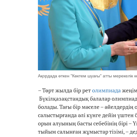
Ақордада өткен "Көктем шуағы" атты мерекелік к
– Төрт жылда бір рет
олимпиада
жеңім
Бүкілқазақстандық балалар олимпиада
болады. Тағы бір мәселе – әйелдердің 
салыстырғанда әлі күнге дейін үштен
орын алуының басты себебінің бірі – 
тыйым салынған жұмыстар тізімі, – де