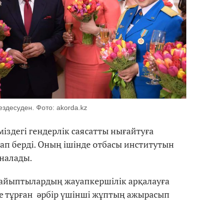
ездесуден. Фото: akorda.kz
міздегі гендерлік саясатты нығайтуға
ап берді. Оның ішінде отбасы институтын
аналады.
зайыптылардың жауапкершілік арқалауға
 тұрған әрбір үшінші жұптың ажырасып