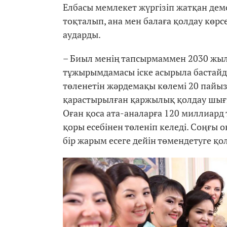
Елбасы мемлекет жүргізіп жатқан дем
тоқталып, ана мен балаға қолдау көрс
аударды.
– Биыл менің тапсырмаммен 2030 жылғ
тұжырымдамасы іске асырыла бастайд
төленетін жәрдемақы көлемі 20 пайызғ
қарастырылған қаржылық қолдау шығ
Оған қоса ата-аналарға 120 миллиард
қоры есебінен төленіп келеді. Соңғы он
бір жарым есеге дейін төмендетуге қо