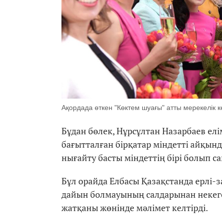
Ақордада өткен "Көктем шуағы" атты мерекелік к
Бұдан бөлек, Нұрсұлтан Назарбаев елі
бағытталған бірқатар міндетті айқынд
нығайту басты міндеттің бірі болып с
Бұл орайда Елбасы Қазақстанда ерлі-
дайын болмауының салдарынан некеге
жатқаны жөнінде мәлімет келтірді.