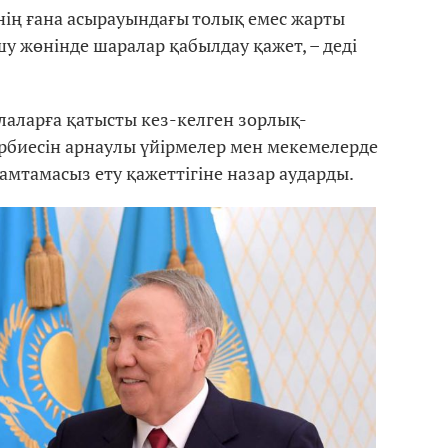
уінің ғана асырауындағы толық емес жарты
у жөнінде шаралар қабылдау қажет, – деді
лаларға қатысты кез-келген зорлық-
рбиесін арнаулы үйірмелер мен мекемелерде
амтамасыз ету қажеттігіне назар аударды.