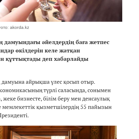
ото: akorda.kz
дамуындағы әйелдердің баға жетпес
жандар өкілдерін келе жатқан
ен құттықтады деп хабарлайды
ң дамуына айрықша үлес қосып отыр.
экономикасының түрлі саласында, сонымен
 жеке бизнесте, білім беру мен денсаулық
де мемлекеттік қызметшілердің 55 пайызын
Президенті.