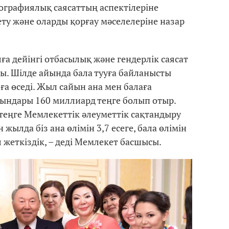
ографиялық саясаттың аспектілеріне
ету және оларды қорғау мәселелеріне назар
а дейінгі отбасылық және гендерлік саясат
ы. Шілде айында бала тууға байланысты
а өседі. Жыл сайын ана мен балаға
ындары 160 миллиард теңге болып отыр.
 теңге Мемлекеттік әлеуметтік сақтандыру
 жылда біз ана өлімін 3,7 есеге, бала өлімін
л жеткіздік, – деді Мемлекет басшысы.