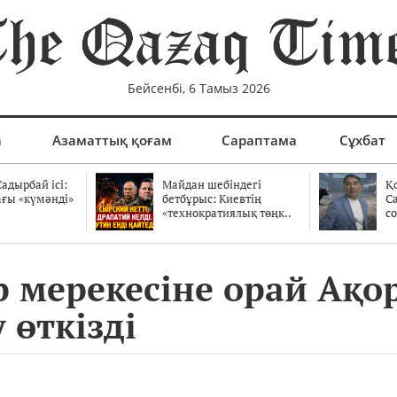
Бейсенбі, 6 Тамыз 2026
а
Азаматтық қоғам
Сараптама
Сұхбат
адырбай ісі:
Майдан шебіндегі
Қ
ағы «күмәнді»
бетбұрыс: Киевтің
С
.
«технократиялық төңк..
со
р мерекесіне орай Ақо
 өткізді