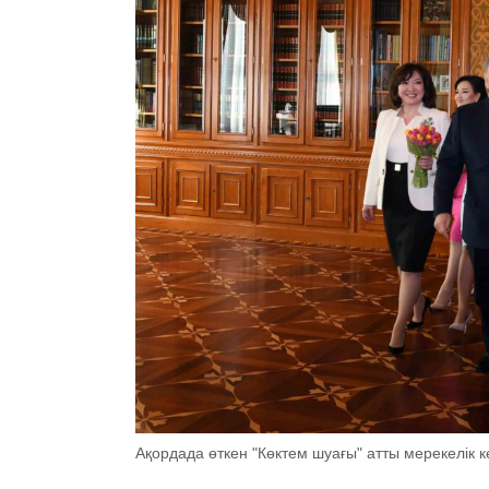
Ақордада өткен "Көктем шуағы" атты мерекелік к