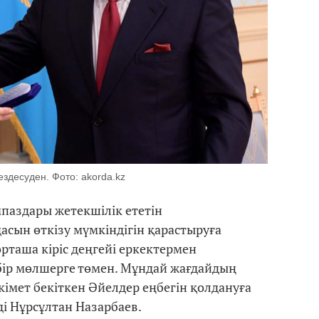
ездесуден. Фото: akorda.kz
паздары жетекшілік ететін
сын өткізу мүмкіндігін қарастыруға
орташа кіріс деңгейі еркектермен
 бір мөлшерге төмен. Мұндай жағдайдың
Үкімет бекіткен Әйелдер еңбегін қолдануға
ді Нұрсұлтан Назарбаев.