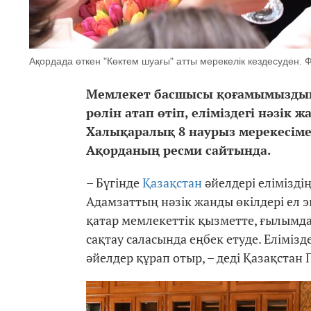
Ақордада өткен "Көктем шуағы" атты мерекелік кездесуден. Ф
Мемлекет басшысы қоғамымыздың 
рөлін атап өтіп, еліміздегі нәзік 
Халықаралық 8 наурыз мерекесім
Ақорданың ресми сайтында.
– Бүгінде
Қазақстан
әйелдері елімізді
Адамзаттың нәзік жанды өкілдері ел 
қатар мемлекеттік қызметте, ғылымда,
сақтау саласында еңбек етуде. Еліміз
әйелдер құрап отыр, – деді Қазақстан 